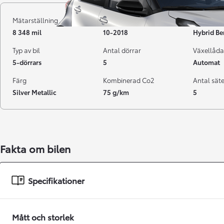
Mätarställning
Registrerad
Bränsle
8 348 mil
10-2018
Hybrid Be
Typ av bil
Antal dörrar
Växellåda
5-dörrars
5
Automat
Färg
Kombinerad Co2
Antal sät
Silver Metallic
75 g/km
5
Från 238 900 kr
Fakta om bilen
Från 2 349 kr/mån
Easy Billån
Specifikationer
GR Yaris
BENSIN
Mått och storlek