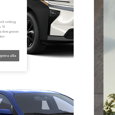
lmer
 och verktyg
. Vi
dra dem genom
kie-
eptera alla