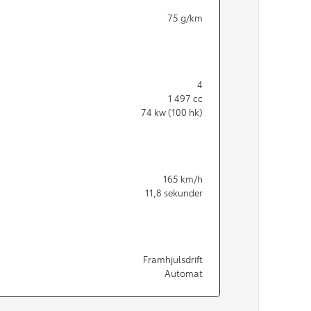
75
g/km
4
1 497
cc
74
kw (100 hk)
165
km/h
11,8
sekunder
Från 350 900 kr
Framhjulsdrift
Automat
Från 3 450 kr/mån
Easy Billån