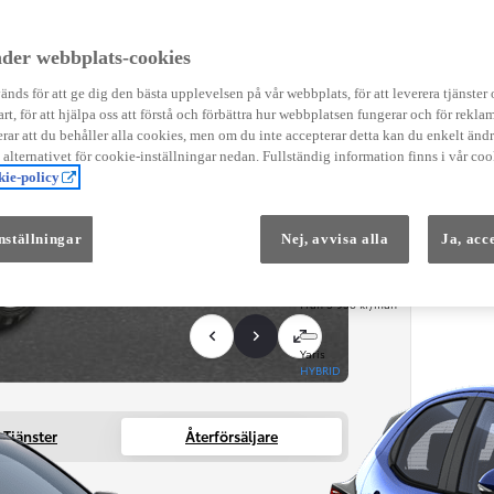
Instruktionsfilmer
Toyota C-HR Instruktionsfilmer
Yaris Instruktionsfilmer
der webbplats-cookies
Yaris Cross Instruktionsfilmer
Digital Smart Nyckel Instruktionsfi
nds för att ge dig den bästa upplevelsen på vår webbplats, för att leverera tjänster
art, för att hjälpa oss att förstå och förbättra hur webbplatsen fungerar och för reklam
ar att du behåller alla cookies, men om du inte accepterar detta kan du enkelt än
å alternativet för cookie-inställningar nedan. Fullständig information finns i vår coo
ie-policy
nställningar
Nej, avvisa alla
Ja, acc
Från 569 900 kr
Från 3 958 kr/mån
Yaris
HYBRID
Tjänster
Återförsäljare