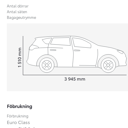
Antal dörrar
Antal säten
Bagageutrymme
mm
1 510
Height
Length
3 945
mm
Föbrukning
Från 599 900 kr
Nya Corolla Cross
Förbrukning
HYBRID
Euro Class