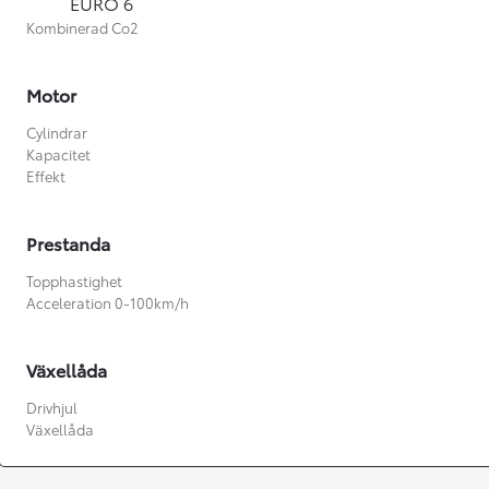
EURO 6
Kombinerad Co2
Motor
Cylindrar
Kapacitet
Effekt
Prestanda
Topphastighet
Acceleration 0-100km/h
Växellåda
Från 360 900 kr
Drivhjul
Växellåda
Från 3 548 kr/mån
Easy Billån