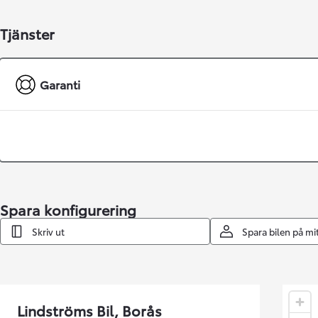
Toyota GR Supra
BENSIN
Tjänster
Garanti
Spara konfigurering
Skriv ut
Spara bilen på m
Lindströms Bil, Borås