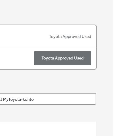
Nya GR GT
The soul lives on
Toyota Approved Used
Toyota Approved Used
itt MyToyota-konto