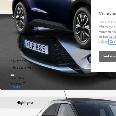
Vi använ
Cookies anvä
från tredje p
rekommender
att klicka p
policy.
Cook
Cookie-i
Från 479 900 kr
Från 3 333 kr/mån
Easy Billån
Nya Aygo X
HYBRID
Highlights
Fakta om bilen