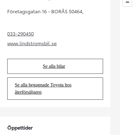
Företagsgatan 16 - BORÅS 50464,
033-290450
(Opens in new tab)
www.lindstromsbil.se
(Opens in new tab)
Se alla bilar
(Opens in new tab)
Se alla begagnade Toyota hos
(Opens in new tab)
återförsäljaren
Öppettider