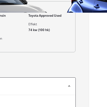
Garanti
nsin
Toyota Approved Used
Effekt
74 kw (100 hk)
en
Från 257 900 kr
Från 2 535 kr/mån
Easy Billån
Corolla
HYBRID