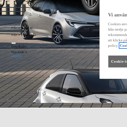
Vi använ
Cookies anvä
Från 479 900 kr
från tredje p
Från 3 333 kr/mån
rekommender
att klicka p
policy.
Cook
Easy Billån
Nya Aygo X
HYBRID
Cookie-i