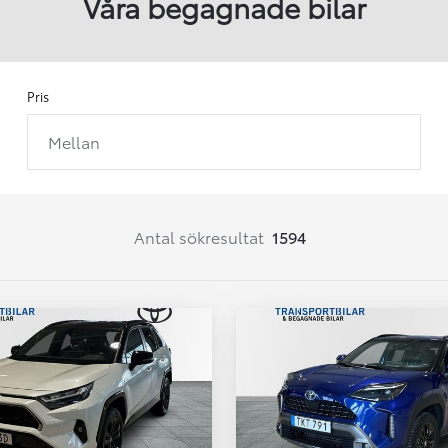
Våra begagnade bilar
Pris
Mellan
Från 257 900 kr
Från 2 535 kr/mån
Easy Billån
Corolla
Antal sökresultat
1594
HYBRID