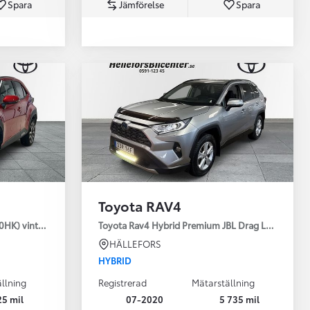
Spara
Jämförelse
Spara
Toyota Professio
När varje jobb r
Toyota RAV4
30HK) vinterhjul
Toyota Rav4 Hybrid Premium JBL Drag Led ramp V
HÄLLEFORS
HYBRID
llning
Registrerad
Mätarställning
25 mil
07-2020
5 735 mil