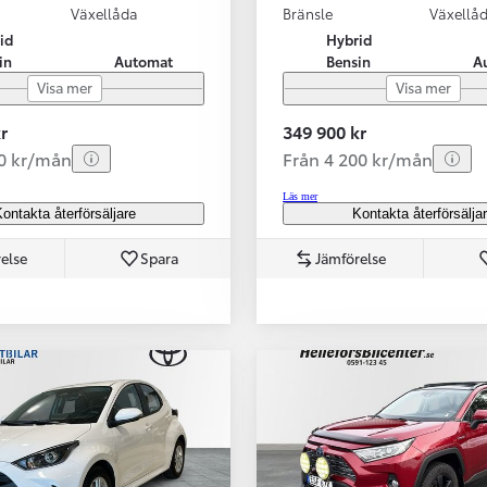
Växellåda
Bränsle
Växellå
id
Hybrid
in
Automat
Bensin
A
Visa mer
Visa mer
r
349 900 kr
70 kr/mån
Från 4 200 kr/mån
Läs mer
ontakta återförsäljare
Kontakta återförsälja
else
Spara
Jämförelse