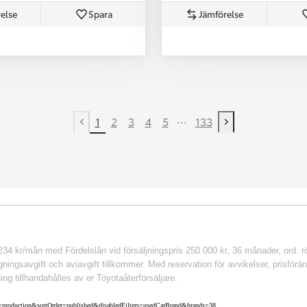
else
Spara
Jämförelse
...
1
2
3
4
5
133
Previous page
Next page
 kr/mån med Fördelslån vid försäljningspris 250 000 kr, 36 månader, ord. rör
ingsavgift och aviavgift tillkommer. Med reservation för avvikelser, prisföränd
ing tillhandahålles av er Toyotaåterförsäljare.
nv=production&sortOrder=published&disabledFilters=usedCarBrand&brands=38