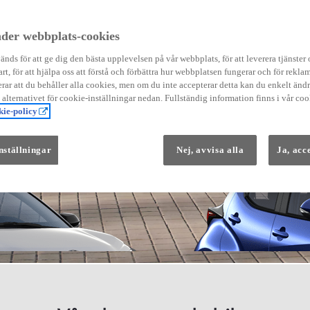
der webbplats-cookies
nds för att ge dig den bästa upplevelsen på vår webbplats, för att leverera tjänster
art, för att hjälpa oss att förstå och förbättra hur webbplatsen fungerar och för reklam
Från 569 900 kr
ar att du behåller alla cookies, men om du inte accepterar detta kan du enkelt än
Från 3 958 kr/mån
å alternativet för cookie-inställningar nedan. Fullständig information finns i vår coo
ie-policy
Yaris
HYBRID
nställningar
Nej, avvisa alla
Ja, acc