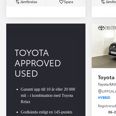
Jämförelse
Spara
Jämför
TOYOTA
APPROVED
Från 360 900 kr
Från 3 548 kr/mån
USED
Toyota
Easy Billån
Toyota GR Supra
Toyota RAV
BENSIN
Garanti upp till 10 år eller 20 000
UPPSAL
mil – i kombination med Toyota
HYBRID
Relax
Registrerad
06-2
Godkända enligt en 145-punkts