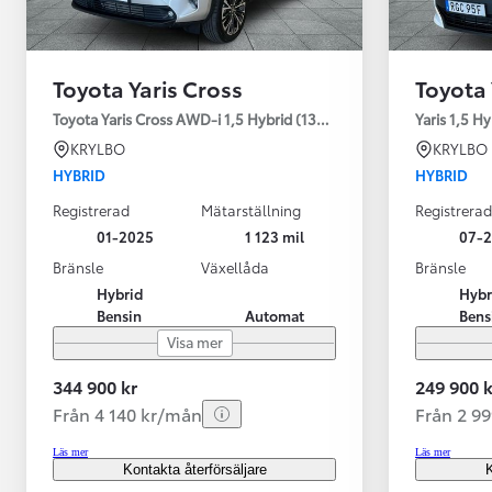
Toyota Yaris Cross
Toyota 
Toyota Yaris Cross AWD-i 1,5 Hybrid (130HK) Style V-hjul
Yaris 1,5 H
KRYLBO
KRYLBO
HYBRID
HYBRID
Registrerad
Mätarställning
Registrerad
01-2025
1 123 mil
07-
Bränsle
Växellåda
Bränsle
Hybrid
Hybr
Bensin
Automat
Bens
Visa mer
344 900 kr
249 900 k
Från 4 140 kr/mån
Från 2 9
Läs mer
Läs mer
Kontakta återförsäljare
K