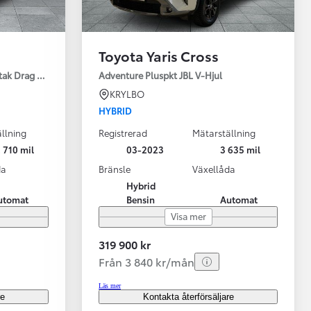
Toyota Yaris Cross
tak Drag Motorv Vhjul
Adventure Pluspkt JBL V-Hjul
KRYLBO
HYBRID
llning
Registrerad
Mätarställning
 710 mil
03-2023
3 635 mil
da
Bränsle
Växellåda
Hybrid
utomat
Bensin
Automat
Visa mer
319 900 kr
Från 3 840 kr/mån
Läs mer
re
Kontakta återförsäljare