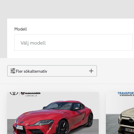
Modell
Välj modell
Från 238 900 kr
Från 2 349 kr/mån
Easy Billån
GR Yaris
Fler sökalternativ
BENSIN