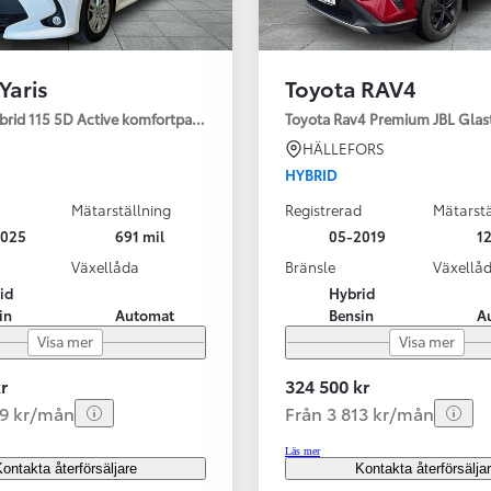
Yaris
Toyota RAV4
ybrid 115 5D Active komfortpaket
Toyota Rav4 Premium JBL Glas
HÄLLEFORS
HYBRID
Mätarställning
Registrerad
Mätarstä
2025
691 mil
05-2019
12
Växellåda
Bränsle
Växellå
id
Hybrid
in
Automat
Bensin
A
Visa mer
Visa mer
r
324 500 kr
99 kr/mån
Från 3 813 kr/mån
Läs mer
ontakta återförsäljare
Kontakta återförsälja