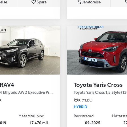
else
Spara
Jämförelse
Från 350 900 kr
Från 3 450 kr/mån
 RAV4
Toyota Yaris Cross
Easy Billån
Nya GR GT
4 Elhybrid AWD Executive Premium Drag 360-kamera JBL
Toyota Yaris Cross 1,5 Style (1
The soul lives on
A
KRYLBO
HYBRID
Mätarställning
Registrerad
Mätarstä
019
17 470 mil
09-2025
2