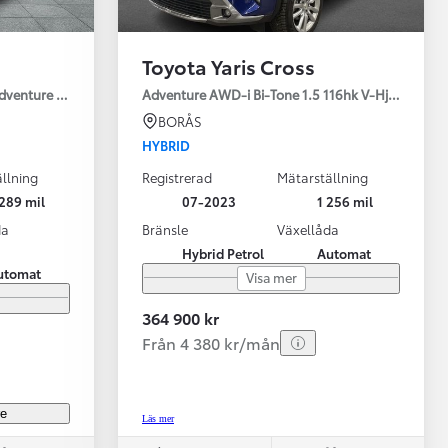
Toyota Yaris Cross
Adventure Drag V-Hjul
Adventure AWD-i Bi-Tone 1.5 116hk V-Hjul Drag J
BORÅS
HYBRID
llning
Registrerad
Mätarställning
Vi har Sveriges mest nöjda biläg
Nya elbil
289 mil
07-2023
1 256 mil
Läs mer
Elbilar f
da
Bränsle
Växellåda
Hybrid Petrol
Automat
utomat
Visa mer
364 900 kr
Från 4 380 kr/mån
re
Läs mer