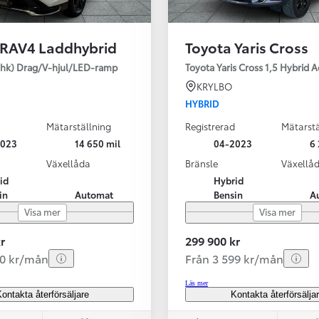
 RAV4 Laddhybrid
Toyota Yaris Cross
SBIL!
hk) Drag/V-hjul/LED-ramp
Toyota Yaris Cross 1,5 Hybrid 
KRYLBO
HYBRID
Mätarställning
Registrerad
Mätarstä
Från 324 900 kr
2023
14 650 mil
04-2023
6 
Från 3 194 kr/mån
Växellåda
Bränsle
Växellå
id
Hybrid
Toyota C-HR
in
Automat
Bensin
A
HYBRID & LADDHYBRID
Visa mer
Visa mer
r
299 900 kr
20 kr/mån
Från 3 599 kr/mån
Läs mer
ontakta återförsäljare
Kontakta återförsälja