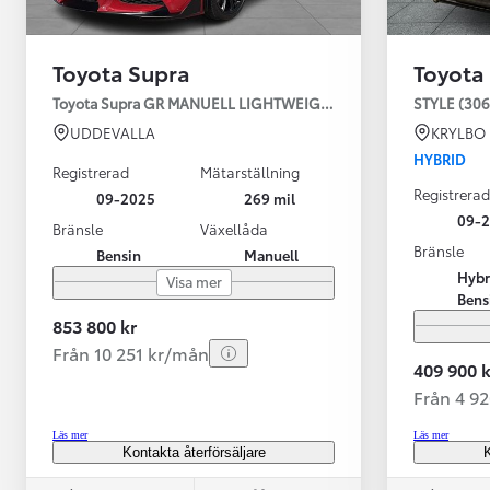
Toyota Supra
Toyota
Toyota Supra GR MANUELL LIGHTWEIGHT EVO / OMG LEV! MOM
STYLE (306
UDDEVALLA
KRYLBO
HYBRID
Registrerad
Mätarställning
Registrerad
09-2025
269 mil
09-
Bränsle
Växellåda
Bränsle
Bensin
Manuell
Från 599 900 kr
Hybr
Visa mer
Nya Corolla Cross
Bens
HYBRID
853 800 kr
Från 10 251 kr/mån
409 900 k
Från 4 9
Läs mer
Läs mer
Kontakta återförsäljare
K