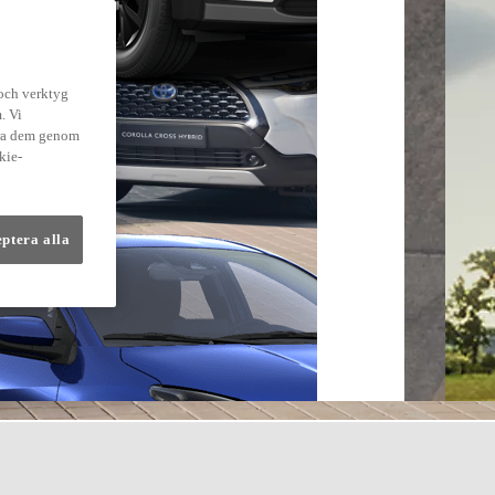
 och verktyg
. Vi
dra dem genom
kie-
eptera alla