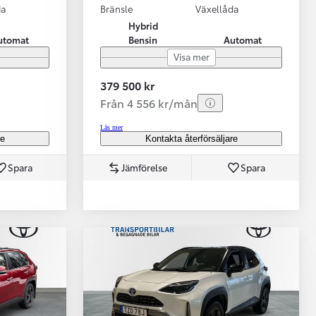
da
Bränsle
Växellåda
Hybrid
utomat
Bensin
Automat
Visa mer
379 500 kr
Från 4 556 kr/mån
Läs mer
re
Kontakta återförsäljare
Spara
Jämförelse
Spara