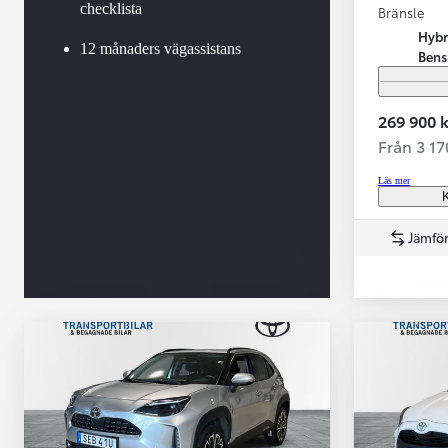
checklista
Bränsle
Hybr
12 månaders vägassistans
Bens
269 900 k
Från 3 1
Läs mer
K
Jämför