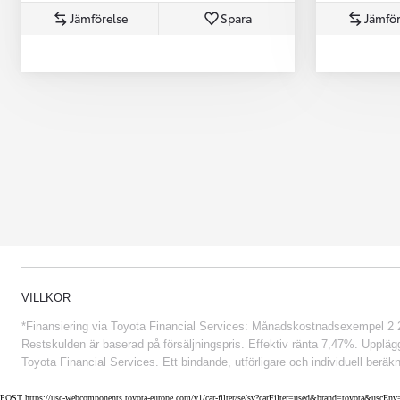
Jämförelse
Spara
Jämför
Från 852 900 kr
VILLKOR
*Finansiering via Toyota Financial Services: Månadskostnadsexempel 2 234
Restskulden är baserad på försäljningspris. Effektiv ränta 7,47%. Uppläggn
Toyota Financial Services. Ett bindande, utförligare och individuell beräkn
POST https://usc-webcomponents.toyota-europe.com/v1/car-filter/se/sv?carFilter=used&brand=toyota&uscE