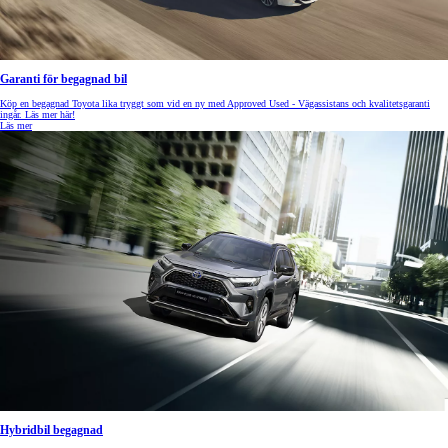
Garanti för begagnad bil
Köp en begagnad Toyota lika tryggt som vid en ny med Approved Used - Vägassistans och kvalitetsgaranti
ingår. Läs mer här!
Läs mer
Hybridbil begagnad