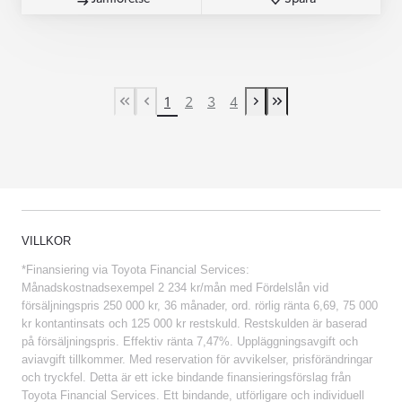
1
2
3
4
First Page
Previous page
Next page
Last Page
VILLKOR
*Finansiering via Toyota Financial Services:
Månadskostnadsexempel 2 234 kr/mån med Fördelslån vid
försäljningspris 250 000 kr, 36 månader, ord. rörlig ränta 6,69, 75 000
kr kontantinsats och 125 000 kr restskuld. Restskulden är baserad
på försäljningspris. Effektiv ränta 7,47%. Uppläggningsavgift och
aviavgift tillkommer. Med reservation för avvikelser, prisförändringar
och tryckfel. Detta är ett icke bindande finansieringsförslag från
Toyota Financial Services. Ett bindande, utförligare och individuell