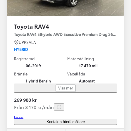
Toyota RAV4
Toyota RAV4 Elhybrid AWD Executive Premium Drag 360-kamera 
UPPSALA
HYBRID
Registrerad
Mätarställning
06-2019
17 470 mil
Bränsle
Växellåda
Hybrid Bensin
Automat
Visa mer
269 900 kr
Från 3 170 kr/mån
Läs mer
Kontakta återförsäljare