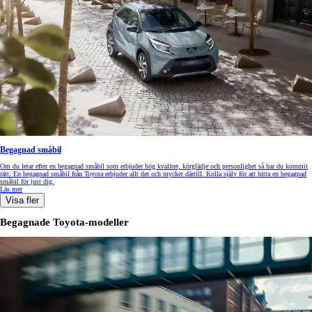
Begagnad småbil
Om du letar efter en begagnad småbil som erbjuder hög kvalitet, körglädje och personlighet så har du kommit
rätt. En begagnad småbil från Toyota erbjuder allt det och mycket därtill. Kolla själv för att hitta en begagnad
småbil för just dig.
Läs mer
Visa fler
Begagnade Toyota-modeller