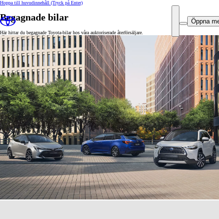
Hoppa till huvudinnehåll
(Tryck på Enter)
Begagnade bilar
Öppna m
Här hittar du begagnade Toyota-bilar hos våra auktoriserade återförsäljare.