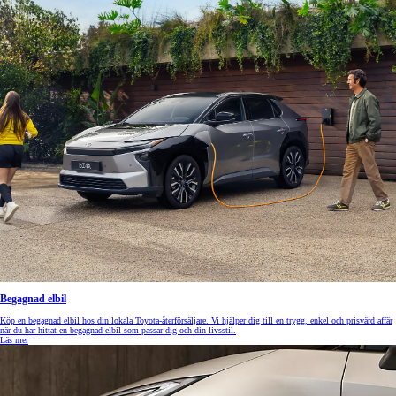
Begagnad elbil
Köp en begagnad elbil hos din lokala Toyota-återförsäljare. Vi hjälper dig till en trygg, enkel och prisvärd affär
när du har hittat en begagnad elbil som passar dig och din livsstil.
Läs mer