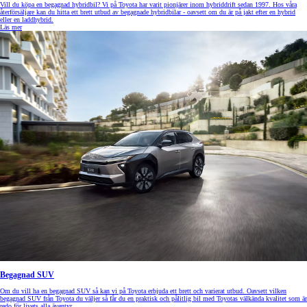
Vill du köpa en begagnad hybridbil? Vi på Toyota har varit pionjärer inom hybriddrift sedan 1997. Hos våra
återförsäljare kan du hitta ett brett utbud av begagnade hybridbilar - oavsett om du är på jakt efter en hybrid
eller en laddhybrid.
Läs mer
Begagnad SUV
Om du vill ha en begagnad SUV så kan vi på Toyota erbjuda ett brett och varierat utbud. Oavsett vilken
begagnad SUV från Toyota du väljer så får du en praktisk och pålitlig bil med Toyotas välkända kvalitet som är
redo för livets alla äventyr.