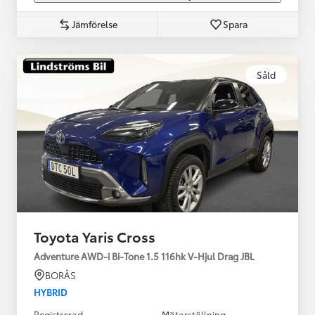
Jämförelse
Spara
Såld
Toyota Yaris Cross
Adventure AWD-i Bi-Tone 1.5 116hk V-Hjul Drag JBL
BORÅS
HYBRID
Registrerad
Mätarställning