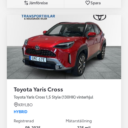
Jämförelse
Spara
Toyota Yaris Cross
Toyota Yaris Cross 1,5 Style (130HK) vinterhjul
KRYLBO
HYBRID
Registrerad
Mätarställning
09-2025
225 mil