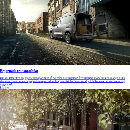
Begagnade transportbilar
Om du letar efter begagnade transportbilar så har våra auktoriserade återförsäljare modeller i en mängd olika
storlekar. Förutom en begagnad transportbil av hög kvalitet får du en smidig bilaffär som du kan känna dig
trygg med.
Läs mer