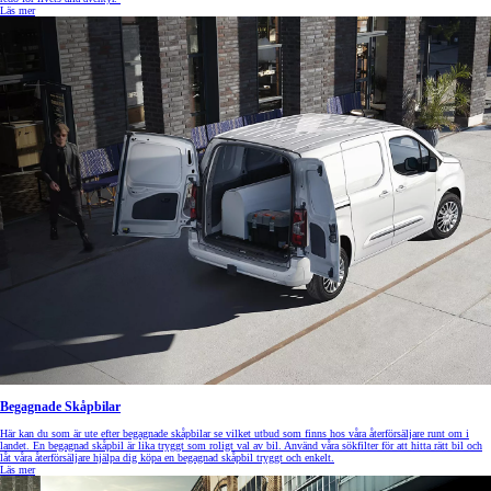
Läs mer
Begagnade Skåpbilar
Här kan du som är ute efter begagnade skåpbilar se vilket utbud som finns hos våra återförsäljare runt om i
landet. En begagnad skåpbil är lika tryggt som roligt val av bil. Använd våra sökfilter för att hitta rätt bil och
låt våra återförsäljare hjälpa dig köpa en begagnad skåpbil tryggt och enkelt.
Läs mer