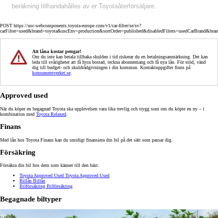
beräkning tillhandahålles av er Toyotaåterförsäljare.
POST https://usc-webcomponents.toyota-europe.com/v1/car-filter/se/sv?
carFilter=used&brand=toyota&uscEnv=production&sortOrder=published&disabledFilters=usedCarBrand&bra
Att låna kostar pengar!
Om du inte kan betala tillbaka skulden i tid riskerar du en betalningsanmärkning. Det kan
leda till svårigheter att få hyra bostad, teckna abonnemang och få nya lån. För stöd, vänd
dig till budget- och skuldrådgivningen i din kommun. Kontaktuppgifter finns på
konsumentverket.se
.
Approved used
När du köper en begagnad Toyota ska upplevelsen vara lika trevlig och trygg som om du köpte en ny – i
kombination med
Toyota Relaxed
.
Finans
Med lån hos Toyota Finans kan du smidigt finansiera din bil på det sätt som passar dig.
Försäkring
Försäkra din bil hos dem som känner till den bäst.
Toyota Approved Used
Toyota Approved Used
Billån
Billån
Bilförsäkring
Bilförsäkring
Begagnade biltyper