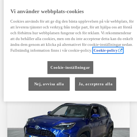
TOYOTA APPROVED
Vi använder webbplats-cookies
USED
Cookies används för att ge dig den bästa upplevelsen på vår webbplats, för
att leverera tjänster och verktyg från tredje part, för att hjälpa oss att förstå
och förbättra hur webbplatsen fungerar och för reklam. Vi rekommenderar
Garanti upp till 10 år eller 20 000 mil – i
att du behåller alla cookies, men om du inte accepterar detta kan du enkelt
kombination med Toyota Relax
ändra dem genom att klicka på alternativet för cookie-inställningar nedan.
Fullständig information finns i vår cookie-policy.
Cookie-policy
Godkända enligt en 145-punkts checklista
Cookie-inställningar
12 månaders vägassistans
Nej, avvisa alla
Ja, acceptera alla