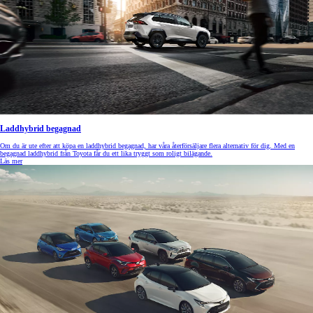
Laddhybrid begagnad
Om du är ute efter att köpa en laddhybrid begagnad, har våra återförsäljare flera alternativ för dig. Med en
begagnad laddhybrid från Toyota får du ett lika tryggt som roligt bilägande.
Läs mer