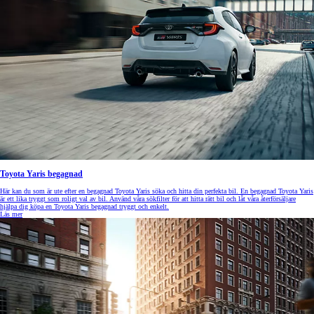
Toyota Yaris begagnad
Här kan du som är ute efter en begagnad Toyota Yaris söka och hitta din perfekta bil. En begagnad Toyota Yaris
är ett lika tryggt som roligt val av bil. Använd våra sökfilter för att hitta rätt bil och låt våra återförsäljare
hjälpa dig köpa en Toyota Yaris begagnad tryggt och enkelt.
Läs mer