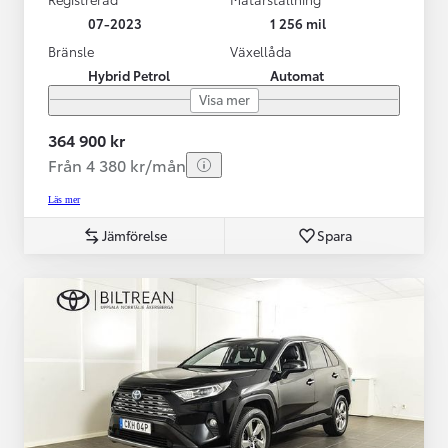
07-2023
1 256 mil
Bränsle
Växellåda
Hybrid Petrol
Automat
Visa mer
364 900 kr
Från 4 380 kr/mån
Läs mer
Jämförelse
Spara