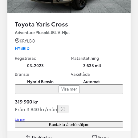
Toyota Yaris Cross
Adventure Pluspkt JBL V-Hjul
KRYLBO
HYBRID
Registrerad
Mätarställning
03-2023
3 635 mil
Bränsle
Växellåda
Hybrid Bensin
Automat
Visa mer
319 900 kr
Från 3 840 kr/mån
Läs mer
Kontakta återförsäljare
Jämförelse
Spara