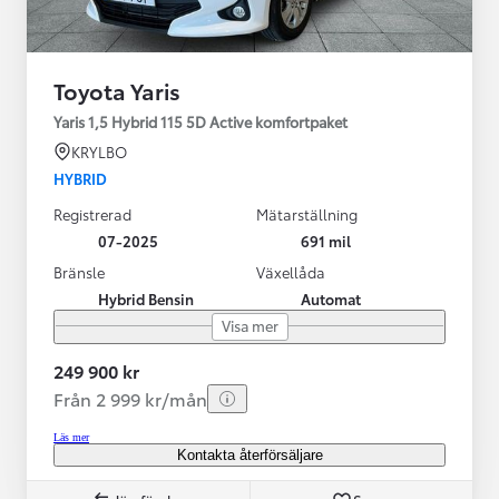
Toyota Yaris
Yaris 1,5 Hybrid 115 5D Active komfortpaket
KRYLBO
HYBRID
Registrerad
Mätarställning
07-2025
691 mil
Bränsle
Växellåda
Hybrid Bensin
Automat
Visa mer
249 900 kr
Från 2 999 kr/mån
Läs mer
Kontakta återförsäljare