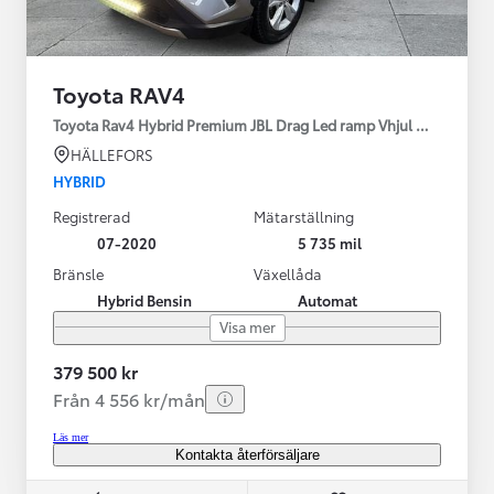
Toyota RAV4
Toyota Rav4 Hybrid Premium JBL Drag Led ramp Vhjul motorv
HÄLLEFORS
HYBRID
Registrerad
Mätarställning
07-2020
5 735 mil
Bränsle
Växellåda
Hybrid Bensin
Automat
Visa mer
379 500 kr
Från 4 556 kr/mån
Läs mer
Kontakta återförsäljare