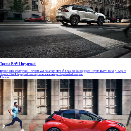
Toyota RAV4 begagnad
Hybrid eller laddhybrid – oavsett vad du är ute efter så finns det en begagnad Toyota RAV4 för dig. Köp en
Toyota RAV4 begagnad hos någon av våra många Toyota-återförsäljare.
Läs mer