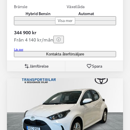
Bränsle
Växellåda
Hybrid Bensin
Automat
Visa mer
344 900 kr
Från 4 140 kr/mån
Läs mer
Kontakta återförsäljare
Jämförelse
Spara