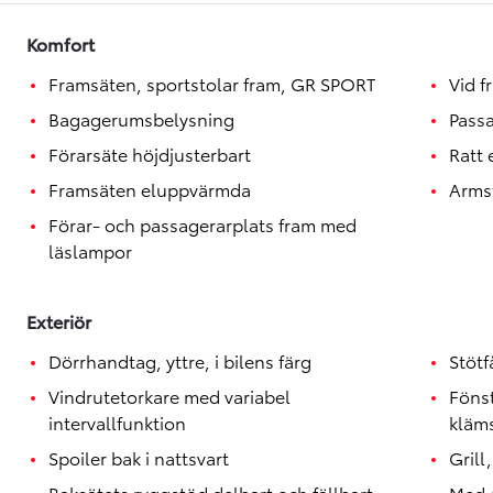
Toyota GR Supra
BENSIN
Komfort
Framsäten, sportstolar fram, GR SPORT
Vid f
Bagagerumsbelysning
Passa
Förarsäte höjdjusterbart
Ratt
Framsäten eluppvärmda
Arms
Förar- och passagerarplats fram med
läslampor
Exteriör
Dörrhandtag, yttre, i bilens färg
Stötf
Vindrutetorkare med variabel
Föns
intervallfunktion
kläm
Spoiler bak i nattsvart
Grill
Baksätets ryggstöd delbart och fällbart
Med e