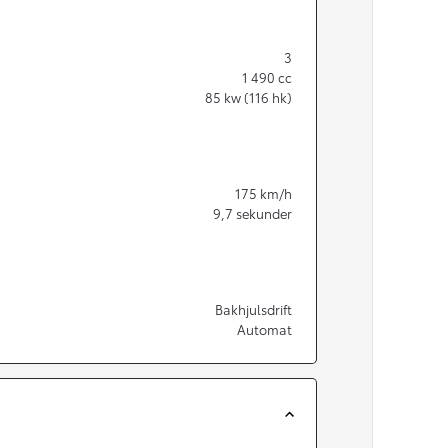
3
1 490
cc
85
kw (116 hk)
175
km/h
9,7
sekunder
Bakhjulsdrift
Automat
Från 350 900 kr
Från 3 450 kr/mån
Easy Billån