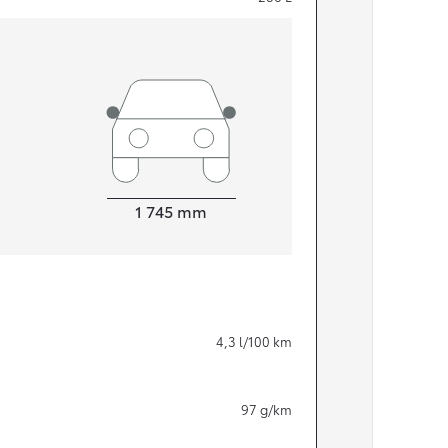
Width
1 745
mm
Från 324 900 kr
4,3
l/100 km
Från 3 194 kr/mån
Toyota C-HR
97
g/km
HYBRID & LADDHYBRID