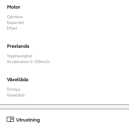
Motor
Cylindrar
Kapacitet
Effekt
Prestanda
Topphastighet
Acceleration 0-100km/h
Växellåda
Drivhjul
Växellåda
Från 360 900 kr
Från 3 548 kr/mån
Utrustning
Easy Billån