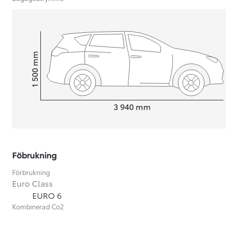
mm
1 500
Height
Length
3 940
mm
Föbrukning
Förbrukning
Euro Class
Från 599 900 kr
EURO 6
Nya Corolla Cross
Kombinerad Co2
HYBRID