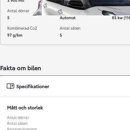
3 900 mil
10-2020
Hybrid Be
Antal dörrar
Växellåda
Effekt
5
Automat
85 kw (11
Kombinerad Co2
Antal säten
97 g/km
5
Fakta om bilen
Från 238 900 kr
Specifikationer
Från 2 349 kr/mån
Easy Billån
Mått och storlek
GR Yaris
BENSIN
Antal dörrar
Antal säten
Bagageutrymme