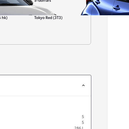
nsin
5-dörrars
Färg
6 hk)
Tokyo Red (3T3)
Från 257 900 kr
Från 2 535 kr/mån
Easy Billån
Corolla
HYBRID
5
5
286
L