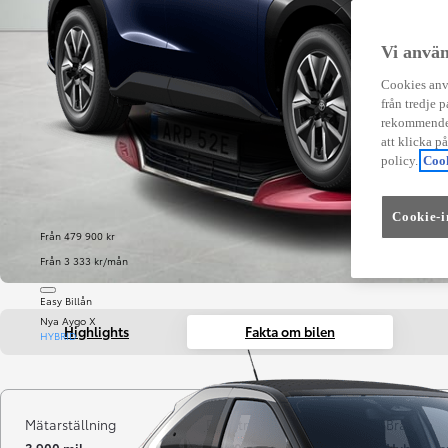
Vi använ
Cookies anvä
från tredje p
rekommender
att klicka p
policy.
Cook
Cookie-i
Från 479 900 kr
Från 3 333 kr/mån
Easy Billån
Nya Aygo X
Highlights
Fakta om bilen
HYBRID
Mätarställning
Registrerad
Bränsle