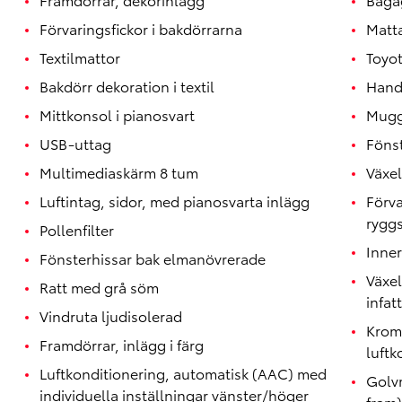
Förvaringsfickor i bakdörrarna
Matt
Textilmattor
Toyo
Bakdörr dekoration i textil
Handt
Mittkonsol i pianosvart
Mugg
USB-uttag
Föns
Multimediaskärm 8 tum
Växel
Luftintag, sidor, med pianosvarta inlägg
Förva
rygg
Pollenfilter
Inner
Fönsterhissar bak elmanövrerade
Växe
Ratt med grå söm
infat
Vindruta ljudisolerad
Krom
Framdörrar, inlägg i färg
luftk
Luftkonditionering, automatisk (AAC) med
Golvm
individuella inställningar vänster/höger
fram)