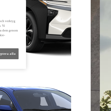
lmer
 och verktyg
. Vi
dra dem genom
kie-
eptera alla