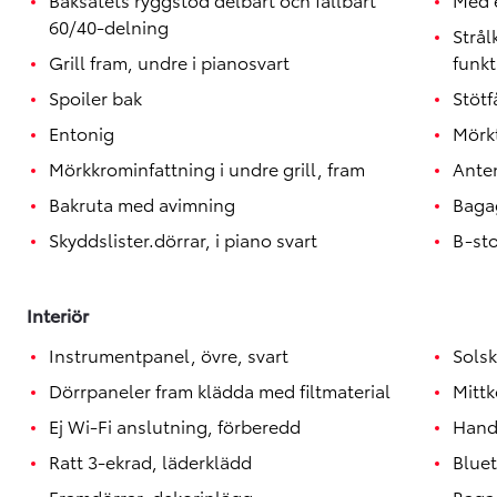
60/40-delning
Strå
Grill fram, undre i pianosvart
funkt
Spoiler bak
Stötf
Entonig
Mörk
Mörkkrominfattning i undre grill, fram
Ante
Bakruta med avimning
Baga
Skyddslister.dörrar, i piano svart
B-st
Interiör
Instrumentpanel, övre, svart
Solsk
Dörrpaneler fram klädda med filtmaterial
Mittk
Ej Wi-Fi anslutning, förberedd
Hand
Ratt 3-ekrad, läderklädd
Blue
Framdörrar, dekorinlägg
Baga