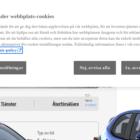
Instruktionsfilmer
Toyota C-HR Instruktionsfilmer
Yaris Instruktionsfilmer
der webbplats-cookies
Yaris Cross Instruktionsfilmer
Digital Smart Nyckel Instruktionsfi
nds för att ge dig den bästa upplevelsen på vår webbplats, för att leverera tjänster
art, för att hjälpa oss att förstå och förbättra hur webbplatsen fungerar och för reklam
ar att du behåller alla cookies, men om du inte accepterar detta kan du enkelt än
å alternativet för cookie-inställningar nedan. Fullständig information finns i vår coo
ie-policy
nställningar
Nej, avvisa alla
Ja, acc
Från 569 900 kr
Från 3 958 kr/mån
Yaris
Tjänster
Återförsäljare
HYBRID
Typ av bil