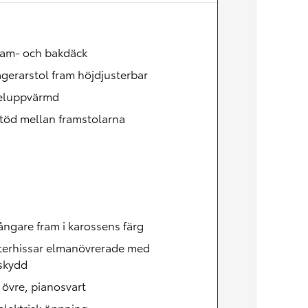
Nya GR GT
The soul lives on
ram- och bakdäck
gerarstol fram höjdjusterbar
 eluppvärmd
töd mellan framstolarna
ångare fram i karossens färg
terhissar elmanövrerade med
skydd
, övre, pianosvart
lektrisk öppning