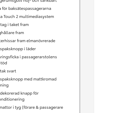
a för baksätespassagerarna
ta Touch 2 multimediasystem
ag i taket fram
hållare fram
terhissar fram elmanövrerade
spaksknopp i läder
ringsficka i passagerarstolens
stöd
tak svart
lspaksknopp med mattkromad
tning
dekorerad knapp för
onditionering
attor i tyg (förare & passagerare