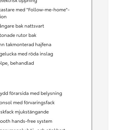
lkastare med "Follow-me-home"-
ion
ångare bak nattsvart
tonade rutor bak
nn takmonterad hajfena
gelucka med röda inslag
olpe, behandlad
ydd förarsida med belysning
onsol med förvaringsfack
skfack mjukstängande
tooth hands-free system
gerumsgolv höj- och sänkbart