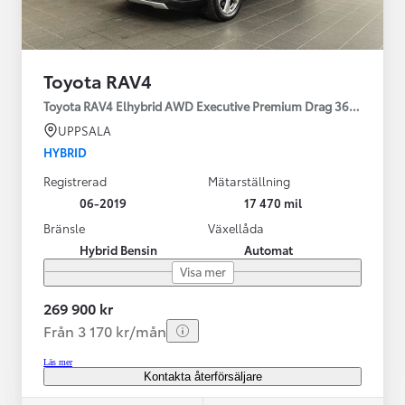
Toyota RAV4
Toyota RAV4 Elhybrid AWD Executive Premium Drag 360-kamera 
UPPSALA
HYBRID
Registrerad
Mätarställning
06-2019
17 470 mil
Bränsle
Växellåda
Hybrid Bensin
Automat
Visa mer
269 900 kr
Från 3 170 kr/mån
Läs mer
Kontakta återförsäljare