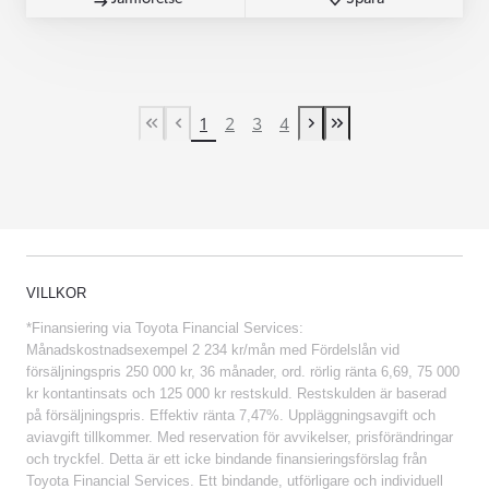
1
2
3
4
First Page
Previous page
Next page
Last Page
VILLKOR
*Finansiering via Toyota Financial Services:
Månadskostnadsexempel 2 234 kr/mån med Fördelslån vid
försäljningspris 250 000 kr, 36 månader, ord. rörlig ränta 6,69, 75 000
kr kontantinsats och 125 000 kr restskuld. Restskulden är baserad
på försäljningspris. Effektiv ränta 7,47%. Uppläggningsavgift och
aviavgift tillkommer. Med reservation för avvikelser, prisförändringar
och tryckfel. Detta är ett icke bindande finansieringsförslag från
Toyota Financial Services. Ett bindande, utförligare och individuell