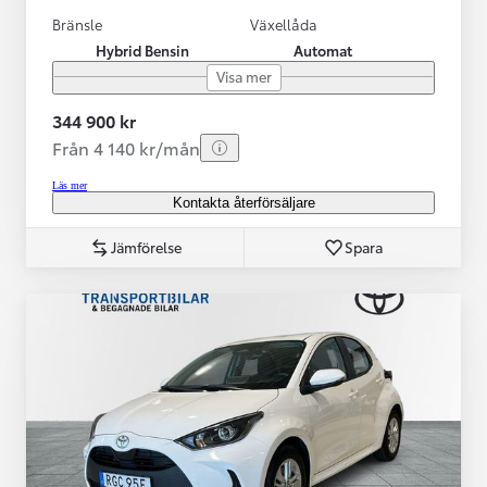
Bränsle
Växellåda
Hybrid Bensin
Automat
Visa mer
344 900 kr
Från 4 140 kr/mån
Läs mer
Kontakta återförsäljare
Jämförelse
Spara