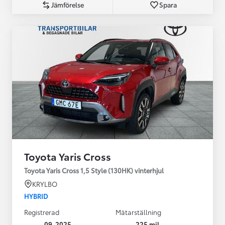
Jämförelse
Spara
Toyota Yaris Cross
Toyota Yaris Cross 1,5 Style (130HK) vinterhjul
KRYLBO
HYBRID
Registrerad
Mätarställning
09-2025
225 mil