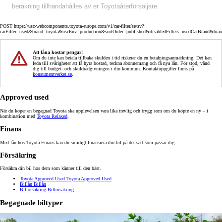
beräkning tillhandahålles av er Toyotaåterförsäljare.
POST https://usc-webcomponents.toyota-europe.com/v1/car-filter/se/sv?
carFilter=used&brand=toyota&uscEnv=production&sortOrder=published&disabledFilters=usedCarBrand&bra
Att låna kostar pengar!
Om du inte kan betala tillbaka skulden i tid riskerar du en betalningsanmärkning. Det kan
leda till svårigheter att få hyra bostad, teckna abonnemang och få nya lån. För stöd, vänd
dig till budget- och skuldrådgivningen i din kommun. Kontaktuppgifter finns på
konsumentverket.se
.
Approved used
När du köper en begagnad Toyota ska upplevelsen vara lika trevlig och trygg som om du köpte en ny – i
kombination med
Toyota Relaxed
.
Finans
Med lån hos Toyota Finans kan du smidigt finansiera din bil på det sätt som passar dig.
Försäkring
Försäkra din bil hos dem som känner till den bäst.
Toyota Approved Used
Toyota Approved Used
Billån
Billån
Bilförsäkring
Bilförsäkring
Begagnade biltyper