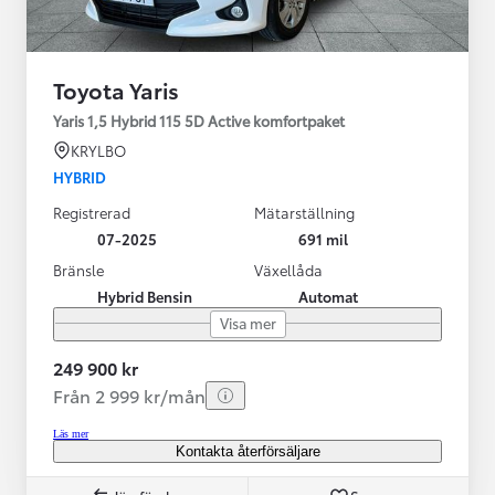
Toyota Yaris
Yaris 1,5 Hybrid 115 5D Active komfortpaket
KRYLBO
HYBRID
Registrerad
Mätarställning
07-2025
691 mil
Bränsle
Växellåda
Hybrid Bensin
Automat
Visa mer
249 900 kr
Från 2 999 kr/mån
Läs mer
Kontakta återförsäljare