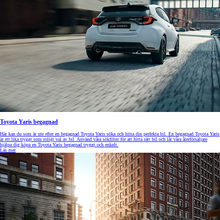
Toyota Yaris begagnad
Här kan du som är ute efter en begagnad Toyota Yaris söka och hitta din perfekta bil. En begagnad Toyota Yaris
är ett lika tryggt som roligt val av bil. Använd våra sökfilter för att hitta rätt bil och låt våra återförsäljare
hjälpa dig köpa en Toyota Yaris begagnad tryggt och enkelt.
Läs mer