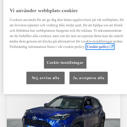
Registrerad
Mätarställning
09-2023
14 650 mil
Vi använder webbplats-cookies
Bränsle
Växellåda
Cookies används för att ge dig den bästa upplevelsen på vår webbplats, för
Hybrid Bensin
Automat
att leverera tjänster och verktyg från tredje part, för att hjälpa oss att förstå
Visa mer
och förbättra hur webbplatsen fungerar och för reklam. Vi rekommenderar
att du behåller alla cookies, men om du inte accepterar detta kan du enkelt
409 900 kr
ändra dem genom att klicka på alternativet för cookie-inställningar nedan.
Från 4 920 kr/mån
Fullständig information finns i vår cookie-policy.
Cookie-policy
Läs mer
Kontakta återförsäljare
Cookie-inställningar
Jämförelse
Spara
Nej, avvisa alla
Ja, acceptera alla