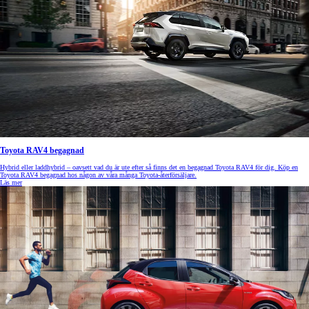
Toyota RAV4 begagnad
Hybrid eller laddhybrid – oavsett vad du är ute efter så finns det en begagnad Toyota RAV4 för dig. Köp en
Toyota RAV4 begagnad hos någon av våra många Toyota-återförsäljare.
Läs mer