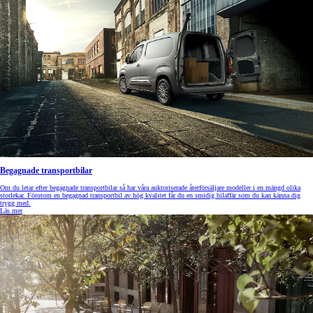
Begagnade transportbilar
Om du letar efter begagnade transportbilar så har våra auktoriserade återförsäljare modeller i en mängd olika
storlekar. Förutom en begagnad transportbil av hög kvalitet får du en smidig bilaffär som du kan känna dig
trygg med.
Läs mer