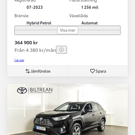
07-2023
1 256 mil
Bränsle
Växellåda
Hybrid Petrol
Automat
Visa mer
364 900 kr
Från 4 380 kr/mån
Läs mer
Jämförelse
Spara