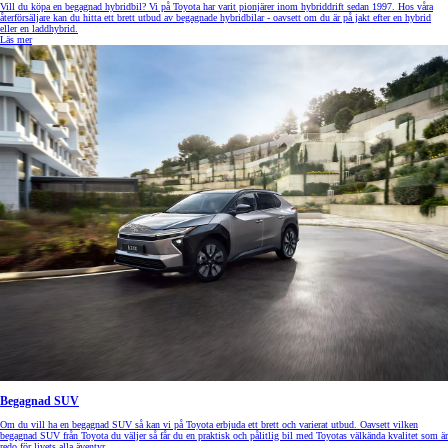
Vill du köpa en begagnad hybridbil? Vi på Toyota har varit pionjärer inom hybriddrift sedan 1997. Hos våra
återförsäljare kan du hitta ett brett utbud av begagnade hybridbilar - oavsett om du är på jakt efter en hybrid
eller en laddhybrid.
Läs mer
Begagnad SUV
Om du vill ha en begagnad SUV så kan vi på Toyota erbjuda ett brett och varierat utbud. Oavsett vilken
begagnad SUV från Toyota du väljer så får du en praktisk och pålitlig bil med Toyotas välkända kvalitet som är
redo för livets alla äventyr.