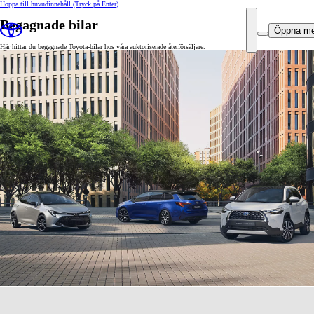
Hoppa till huvudinnehåll
(Tryck på Enter)
Begagnade bilar
Öppna m
Här hittar du begagnade Toyota-bilar hos våra auktoriserade återförsäljare.