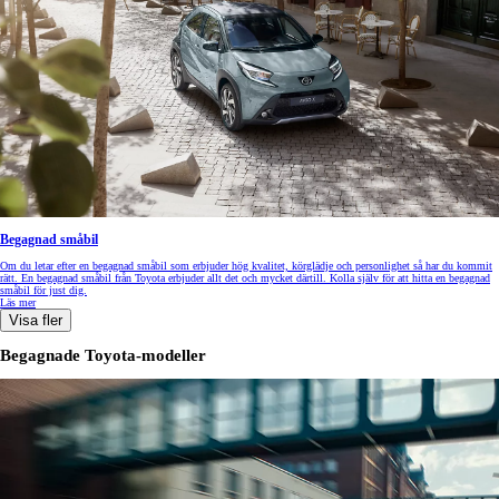
Begagnad småbil
Om du letar efter en begagnad småbil som erbjuder hög kvalitet, körglädje och personlighet så har du kommit
rätt. En begagnad småbil från Toyota erbjuder allt det och mycket därtill. Kolla själv för att hitta en begagnad
småbil för just dig.
Läs mer
Visa fler
Begagnade Toyota-modeller