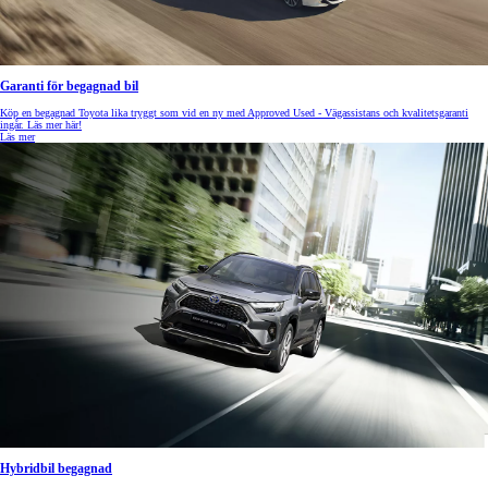
Garanti för begagnad bil
Köp en begagnad Toyota lika tryggt som vid en ny med Approved Used - Vägassistans och kvalitetsgaranti
ingår. Läs mer här!
Läs mer
Hybridbil begagnad