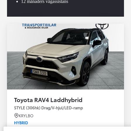
12 månaders vägassistans
Toyota RAV4 Laddhybrid
STYLE (306hk) Drag/V-hjul/LED-ramp
KRYLBO
HYBRID