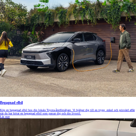
Begagnad elbil
Köp en begagnad elbil hos din lokala Toyota-återförsäljare. Vi hjälper dig till en trygg, enkel och prisvärd affär
när du har hittat en begagnad elbil som passar dig och din livsstil.
Läs mer