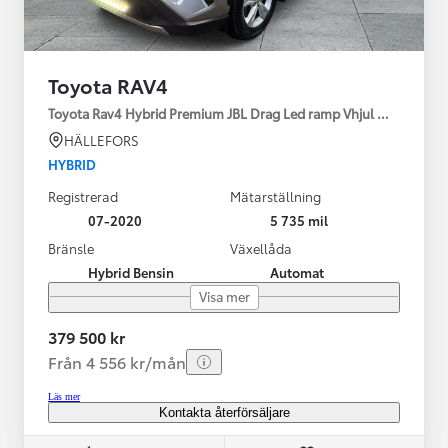
Toyota RAV4
Toyota Rav4 Hybrid Premium JBL Drag Led ramp Vhjul motorv
HÄLLEFORS
HYBRID
Registrerad
Mätarställning
07-2020
5 735 mil
Bränsle
Växellåda
Hybrid Bensin
Automat
Visa mer
379 500 kr
Från 4 556 kr/mån
Läs mer
Kontakta återförsäljare