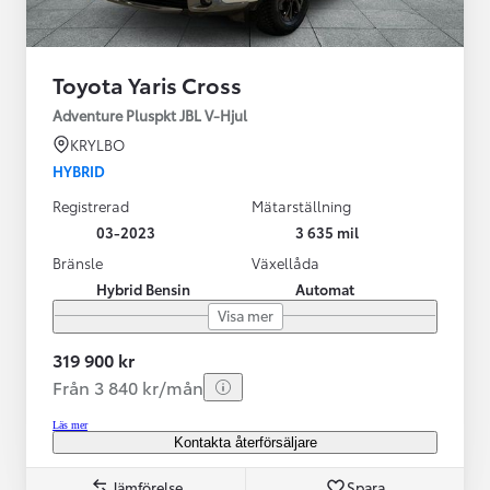
Toyota Yaris Cross
Adventure Pluspkt JBL V-Hjul
KRYLBO
HYBRID
Registrerad
Mätarställning
03-2023
3 635 mil
Bränsle
Växellåda
Hybrid Bensin
Automat
Visa mer
319 900 kr
Från 3 840 kr/mån
Läs mer
Kontakta återförsäljare
Jämförelse
Spara