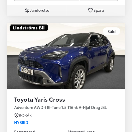
Jämförelse
Spara
Såld
Toyota Yaris Cross
Adventure AWD-i Bi-Tone 1.5 116hk V-Hjul Drag JBL
BORÅS
HYBRID
Registrerad
Mätarställning