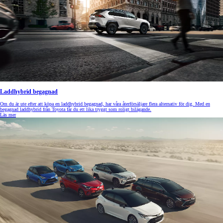
Laddhybrid begagnad
Om du är ute efter att köpa en laddhybrid begagnad, har våra återförsäljare flera alternativ för dig. Med en
begagnad laddhybrid från Toyota får du ett lika tryggt som roligt bilägande.
Läs mer