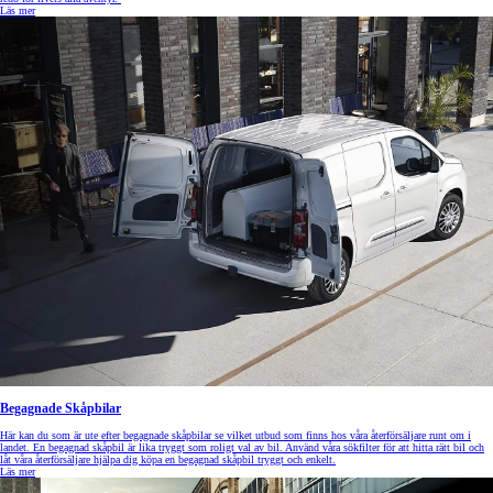
Läs mer
Begagnade Skåpbilar
Här kan du som är ute efter begagnade skåpbilar se vilket utbud som finns hos våra återförsäljare runt om i
landet. En begagnad skåpbil är lika tryggt som roligt val av bil. Använd våra sökfilter för att hitta rätt bil och
låt våra återförsäljare hjälpa dig köpa en begagnad skåpbil tryggt och enkelt.
Läs mer