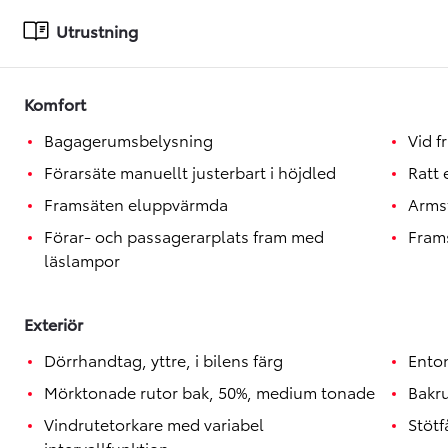
Toyota GR Supra
BENSIN
Utrustning
Komfort
Bagagerumsbelysning
Vid f
Förarsäte manuellt justerbart i höjdled
Ratt
Framsäten eluppvärmda
Arms
Förar- och passagerarplats fram med
Fram
läslampor
Exteriör
Dörrhandtag, yttre, i bilens färg
Ento
Mörktonade rutor bak, 50%, medium tonade
Bakr
Vindrutetorkare med variabel
Stötf
intervallfunktion