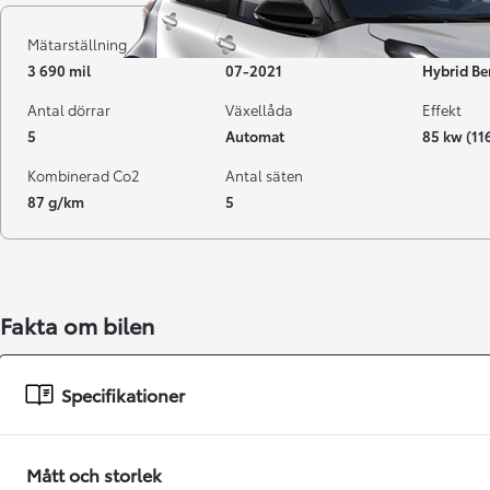
Mätarställning
Registrerad
Bränsle
3 690 mil
07-2021
Hybrid Be
Antal dörrar
Växellåda
Effekt
5
Automat
85 kw (11
Kombinerad Co2
Antal säten
87 g/km
5
Från 238 900 kr
Fakta om bilen
Från 2 349 kr/mån
Easy Billån
Specifikationer
GR Yaris
BENSIN
Mått och storlek