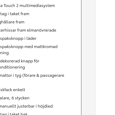
ta Touch 2 multimediasystem
ag i taket fram
hållare fram
terhissar fram elmanövrerade
spaksknopp i läder
lspaksknopp med mattkromad
tning
dekorerad knapp för
onditionering
attor i tyg (förare & passagerare
skfack enkelt
lare, 6 stycken
manuellt justerbar i höjdled
ag i taket bak