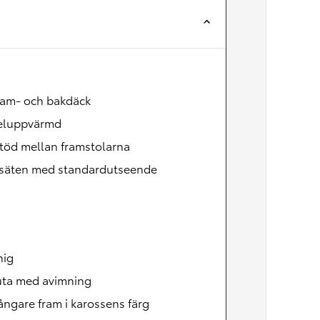
Nya GR GT
The soul lives on
ram- och bakdäck
 eluppvärmd
töd mellan framstolarna
säten med standardutseende
nig
uta med avimning
ångare fram i karossens färg