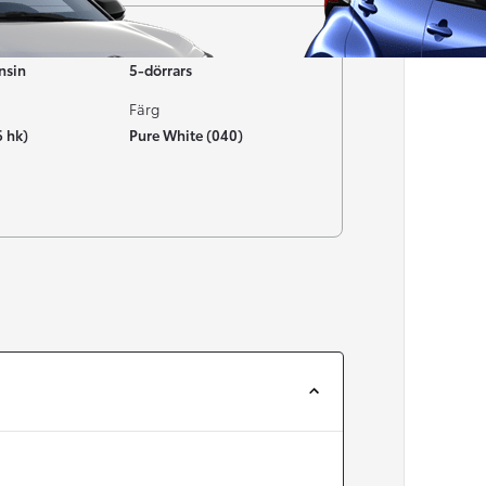
Typ av bil
nsin
5-dörrars
Färg
6 hk)
Pure White (040)
Från 257 900 kr
Från 2 535 kr/mån
Easy Billån
Corolla
HYBRID