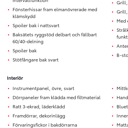
Grill
Fönsterhissar fram elmanövrerade med
Grill
klämskydd
Med e
Spoiler bak i nattsvart
Strå
Baksätets ryggstöd delbart och fällbart
funkt
60/40-delning
Ante
Spoiler bak
B-st
Stötfångare bak svart
Interiör
Instrumentpanel, övre, svart
Mittk
Dörrpaneler fram klädda med filtmaterial
Hand
Ratt 3-ekrad, läderklädd
Blue
Framdörrar, dekorinlägg
Inner
Förvaringsfickor i bakdörrarna
Matt