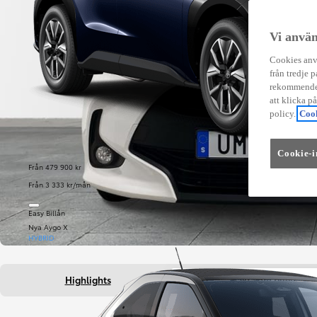
Vi använ
Cookies anvä
från tredje p
rekommender
att klicka p
policy.
Cook
Cookie-i
Från 479 900 kr
Från 3 333 kr/mån
Easy Billån
Nya Aygo X
HYBRID
Highlights
Fakta om bilen