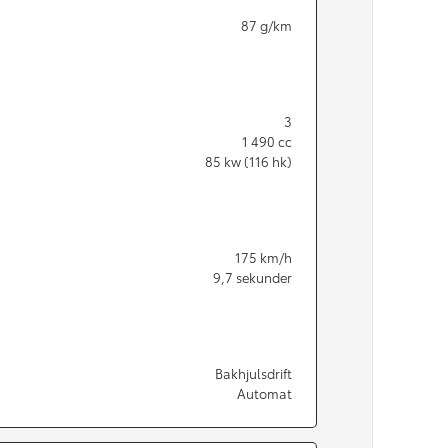
87
g/km
3
1 490
cc
85
kw (116 hk)
175
km/h
9,7
sekunder
Från 350 900 kr
Bakhjulsdrift
Automat
Från 3 450 kr/mån
Easy Billån