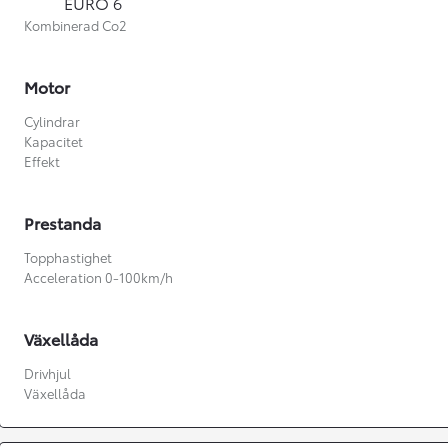
EURO 6
Kombinerad Co2
Motor
Cylindrar
Kapacitet
Effekt
Prestanda
Topphastighet
Acceleration 0-100km/h
Växellåda
Från 360 900 kr
Drivhjul
Växellåda
Från 3 548 kr/mån
Easy Billån