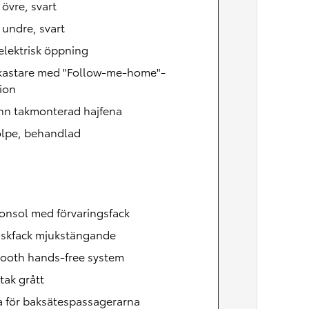
, övre, svart
, undre, svart
lektrisk öppning
lkastare med "Follow-me-home"-
ion
nn takmonterad hajfena
olpe, behandlad
onsol med förvaringsfack
skfack mjukstängande
tooth hands-free system
tak grått
a för baksätespassagerarna