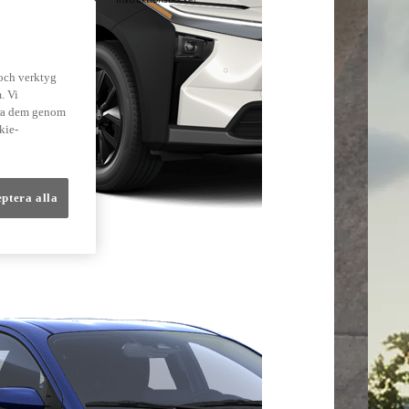
lmer
 och verktyg
. Vi
dra dem genom
kie-
eptera alla