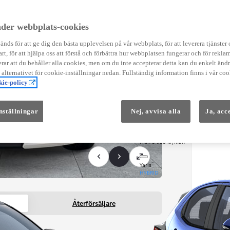
Instruktionsfilmer
Toyota C-HR Instruktionsfilmer
Yaris Instruktionsfilmer
der webbplats-cookies
Yaris Cross Instruktionsfilmer
Digital Smart Nyckel Instruktionsfi
nds för att ge dig den bästa upplevelsen på vår webbplats, för att leverera tjänster
art, för att hjälpa oss att förstå och förbättra hur webbplatsen fungerar och för reklam
ar att du behåller alla cookies, men om du inte accepterar detta kan du enkelt än
å alternativet för cookie-inställningar nedan. Fullständig information finns i vår coo
ie-policy
nställningar
Nej, avvisa alla
Ja, acc
Från 569 900 kr
Från 3 958 kr/mån
Yaris
HYBRID
Återförsäljare