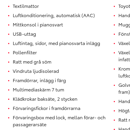
Textilmattor
Toyo
Luftkonditionering, automatisk (AAC)
Handt
Mittkonsol i pianosvart
Mugg
USB-uttag
Föns
Luftintag, sidor, med pianosvarta inlägg
Växel
Pollenfilter
Växe
infat
Ratt med grå söm
Krom
Vindruta ljudisolerad
luftk
Framdörrar, inlägg i färg
Golvm
Multimediaskärm 7 tum
fram)
Klädkrokar baksäte, 2 stycken
Hand
Förvaringsfickor i framdörrarna
Högta
Förvaringsbox med lock, mellan förar- och
Ratt 
passagerarsäte
Handt