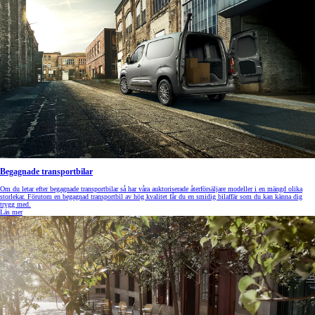
Begagnade transportbilar
Om du letar efter begagnade transportbilar så har våra auktoriserade återförsäljare modeller i en mängd olika
storlekar. Förutom en begagnad transportbil av hög kvalitet får du en smidig bilaffär som du kan känna dig
trygg med.
Läs mer