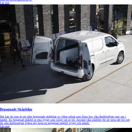
Läs mer
Begagnade Skåpbilar
Här kan du som är ute efter begagnade skåpbilar se vilket utbud som finns hos våra återförsäljare runt om i
landet. En begagnad skåpbil är lika tryggt som roligt val av bil. Använd våra sökfilter för att hitta rätt bil och
låt våra återförsäljare hjälpa dig köpa en begagnad skåpbil tryggt och enkelt.
Läs mer