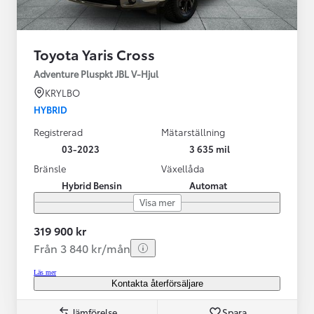
Toyota Yaris Cross
Adventure Pluspkt JBL V-Hjul
KRYLBO
HYBRID
Registrerad
Mätarställning
03-2023
3 635 mil
Bränsle
Växellåda
Hybrid Bensin
Automat
Visa mer
319 900 kr
Från 3 840 kr/mån
Läs mer
Kontakta återförsäljare
Jämförelse
Spara