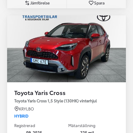
Jämförelse
Spara
Toyota Yaris Cross
Toyota Yaris Cross 1,5 Style (130HK) vinterhjul
KRYLBO
HYBRID
Registrerad
Mätarställning
09-2025
225 mil