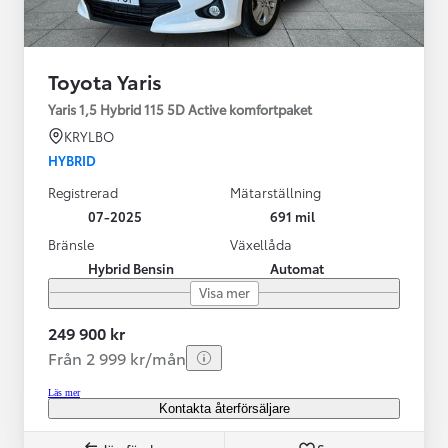
Toyota Yaris
Yaris 1,5 Hybrid 115 5D Active komfortpaket
KRYLBO
HYBRID
Registrerad
Mätarställning
07-2025
691 mil
Bränsle
Växellåda
Hybrid Bensin
Automat
Visa mer
249 900 kr
Från 2 999 kr/mån
Läs mer
Kontakta återförsäljare