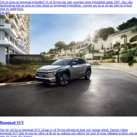
Vill du köpa en begagnad hybridbil? Vi på Toyota har varit pionjärer inom hybriddrift sedan 1997. Hos våra
återförsäljare kan du hitta ett brett utbud av begagnade hybridbilar - oavsett om du är på jakt efter en hybrid
eller en laddhybrid.
Läs mer
Begagnad SUV
Om du vill ha en begagnad SUV så kan vi på Toyota erbjuda ett brett och varierat utbud. Oavsett vilken
begagnad SUV från Toyota du väljer så får du en praktisk och pålitlig bil med Toyotas välkända kvalitet som är
redo för livets alla äventyr.