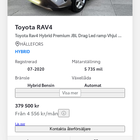
Toyota RAV4
Toyota Rav4 Hybrid Premium JBL Drag Led ramp Vhjul motorv
HÄLLEFORS
HYBRID
Registrerad
Mätarställning
07-2020
5 735 mil
Bränsle
Växellåda
Hybrid Bensin
Automat
Visa mer
379 500 kr
Från 4 556 kr/mån
Läs mer
Kontakta återförsäljare