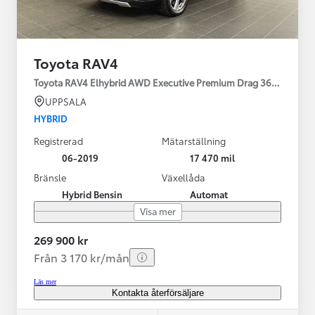
Toyota RAV4
Toyota RAV4 Elhybrid AWD Executive Premium Drag 360-kamera 
UPPSALA
HYBRID
Registrerad
Mätarställning
06-2019
17 470 mil
Bränsle
Växellåda
Hybrid Bensin
Automat
Visa mer
269 900 kr
Från 3 170 kr/mån
Läs mer
Kontakta återförsäljare