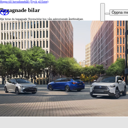
Hoppa till huvudinnehåll
(Tryck på Enter)
Begagnade bilar
Öppna m
Här hittar du begagnade Toyota-bilar hos våra auktoriserade återförsäljare.