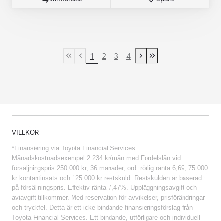
1
2
3
4
First Page
Previous page
Next page
Last Page
VILLKOR
*Finansiering via Toyota Financial Services:
Månadskostnadsexempel 2 234 kr/mån med Fördelslån vid
försäljningspris 250 000 kr, 36 månader, ord. rörlig ränta 6,69, 75 000
kr kontantinsats och 125 000 kr restskuld. Restskulden är baserad
på försäljningspris. Effektiv ränta 7,47%. Uppläggningsavgift och
aviavgift tillkommer. Med reservation för avvikelser, prisförändringar
och tryckfel. Detta är ett icke bindande finansieringsförslag från
Toyota Financial Services. Ett bindande, utförligare och individuell