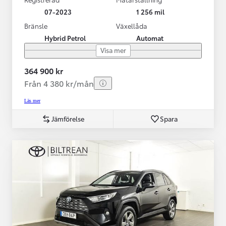
07-2023
1 256 mil
Bränsle
Växellåda
Hybrid Petrol
Automat
Visa mer
364 900 kr
Från 4 380 kr/mån
Läs mer
Jämförelse
Spara