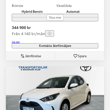
Bränsle
Växellåda
Hybrid Bensin
Automat
Visa mer
344 900 kr
Från 4 140 kr/mån
Läs mer
Kontakta återförsäljare
Jämförelse
Spara