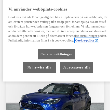
TOYOTA APPROVED
Vi använder webbplats-cookies
USED
Cookies används för att ge dig den bästa upplevelsen på vår webbplats, för
att leverera tjänster och verktyg från tredje part, för att hjälpa oss att förstå
och förbättra hur webbplatsen fungerar och för reklam. Vi rekommenderar
Garanti upp till 10 år eller 20 000 mil – i
att du behåller alla cookies, men om du inte accepterar detta kan du enkelt
kombination med Toyota Relax
ändra dem genom att klicka på alternativet för cookie-inställningar nedan.
Fullständig information finns i vår cookie-policy.
Cookie-policy
Godkända enligt en 145-punkts checklista
Cookie-inställningar
12 månaders vägassistans
Nej, avvisa alla
Ja, acceptera alla