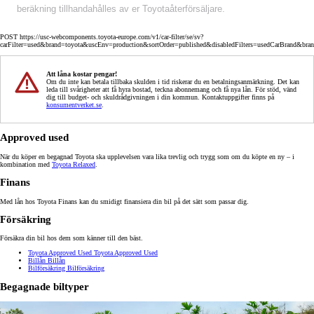
beräkning tillhandahålles av er Toyotaåterförsäljare.
POST https://usc-webcomponents.toyota-europe.com/v1/car-filter/se/sv?
carFilter=used&brand=toyota&uscEnv=production&sortOrder=published&disabledFilters=usedCarBrand&bra
Att låna kostar pengar!
Om du inte kan betala tillbaka skulden i tid riskerar du en betalningsanmärkning. Det kan
leda till svårigheter att få hyra bostad, teckna abonnemang och få nya lån. För stöd, vänd
dig till budget- och skuldrådgivningen i din kommun. Kontaktuppgifter finns på
konsumentverket.se
.
Approved used
När du köper en begagnad Toyota ska upplevelsen vara lika trevlig och trygg som om du köpte en ny – i
kombination med
Toyota Relaxed
.
Finans
Med lån hos Toyota Finans kan du smidigt finansiera din bil på det sätt som passar dig.
Försäkring
Försäkra din bil hos dem som känner till den bäst.
Toyota Approved Used
Toyota Approved Used
Billån
Billån
Bilförsäkring
Bilförsäkring
Begagnade biltyper