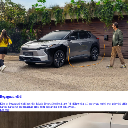
Begagnad elbil
Köp en begagnad elbil hos din lokala Toyota-återförsäljare. Vi hjälper dig till en trygg, enkel och prisvärd affär
när du har hittat en begagnad elbil som passar dig och din livsstil.
Läs mer