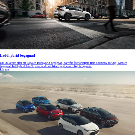
Laddhybrid begagnad
Om du är ute efter att köpa en laddhybrid begagnad, har våra återförsäljare flera alternativ för dig. Med en
begagnad laddhybrid från Toyota får du ett lika tryggt som roligt bilägande.
Läs mer