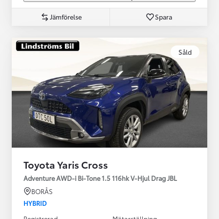
Jämförelse
Spara
Såld
Toyota Yaris Cross
Adventure AWD-i Bi-Tone 1.5 116hk V-Hjul Drag JBL
BORÅS
HYBRID
Registrerad
Mätarställning