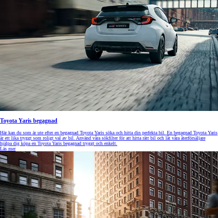
Toyota Yaris begagnad
Här kan du som är ute efter en begagnad Toyota Yaris söka och hitta din perfekta bil. En begagnad Toyota Yaris
är ett lika tryggt som roligt val av bil. Använd våra sökfilter för att hitta rätt bil och låt våra återförsäljare
hjälpa dig köpa en Toyota Yaris begagnad tryggt och enkelt.
Läs mer