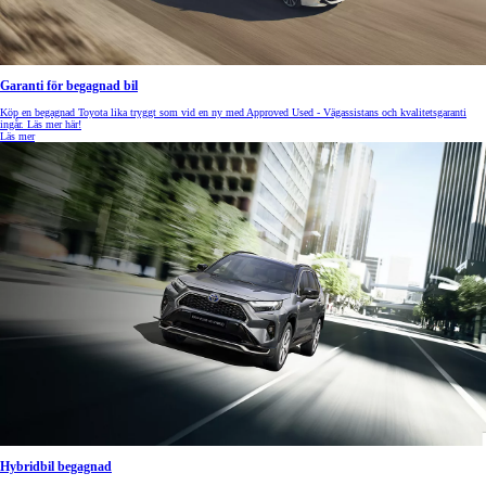
Garanti för begagnad bil
Köp en begagnad Toyota lika tryggt som vid en ny med Approved Used - Vägassistans och kvalitetsgaranti
ingår. Läs mer här!
Läs mer
Hybridbil begagnad