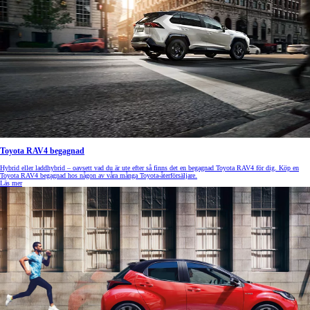
Toyota RAV4 begagnad
Hybrid eller laddhybrid – oavsett vad du är ute efter så finns det en begagnad Toyota RAV4 för dig. Köp en
Toyota RAV4 begagnad hos någon av våra många Toyota-återförsäljare.
Läs mer