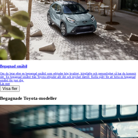
Begagnad småbil
Om du letar efter en begagnad småbil som erbjuder hög kvalitet, körglädje och personlighet så har du kommit
rätt. En begagnad småbil från Toyota erbjuder allt det och mycket därtill. Kolla själv för att hitta en begagnad
småbil för just dig.
Läs mer
Visa fler
Begagnade Toyota-modeller