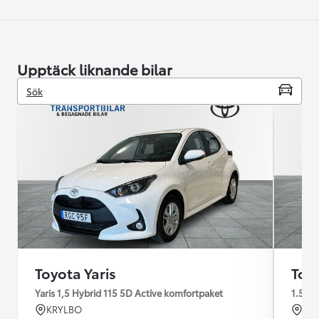
Upptäck liknande bilar
Sök
Toyota Yaris
Toyo
Yaris 1,5 Hybrid 115 5D Active komfortpaket
1.5
KRYLBO
KR