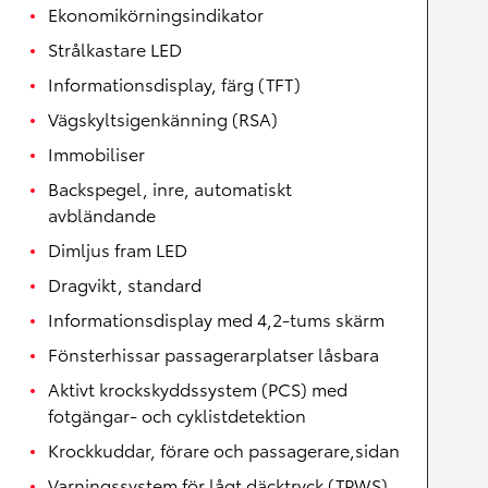
Ekonomikörningsindikator
Strålkastare LED
Informationsdisplay, färg (TFT)
Vägskyltsigenkänning (RSA)
Immobiliser
Backspegel, inre, automatiskt
avbländande
Dimljus fram LED
Dragvikt, standard
Informationsdisplay med 4,2-tums skärm
Fönsterhissar passagerarplatser låsbara
Aktivt krockskyddssystem (PCS) med
fotgängar- och cyklistdetektion
Krockkuddar, förare och passagerare,sidan
Varningssystem för lågt däcktryck (TPWS)