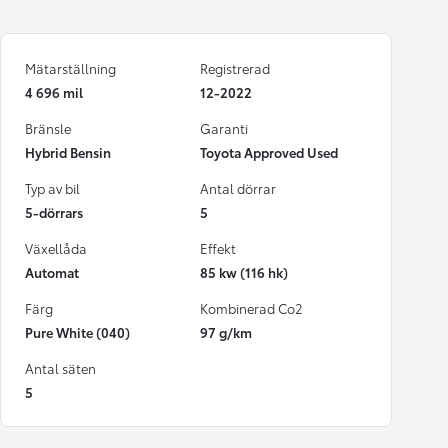
Mätarställning
Registrerad
4 696 mil
12-2022
Bränsle
Garanti
Hybrid Bensin
Toyota Approved Used
Typ av bil
Antal dörrar
5-dörrars
5
Växellåda
Effekt
Automat
85 kw (116 hk)
Färg
Kombinerad Co2
Pure White (040)
97 g/km
Antal säten
5