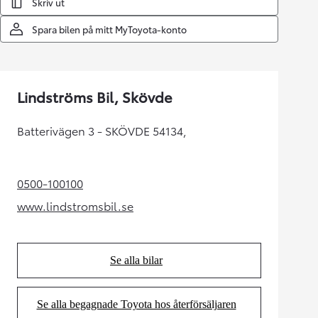
Skriv ut
Spara bilen på mitt MyToyota-konto
Lindströms Bil, Skövde
Batterivägen 3 - SKÖVDE 54134,
0500-100100
(Opens in new tab)
www.lindstromsbil.se
(Opens in new tab)
Se alla bilar
(Opens in new tab)
Se alla begagnade Toyota hos återförsäljaren
(Opens in new tab)