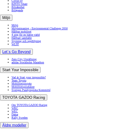
Covid-19
KINTO Share
Bilsäkerhet
Bilägande
Miljö
Miljö
Miljöutmaning - Environmental Challenge 2050
Hållbar mobilitet
4 steg för en bättre värld
Hållbart samhälle
Styrning och uppföljning
WLTP
Let´s Go Beyond
Zero City Utställning
adidas Stockholm Marathon
Start Your Impossible
Vad är Start your impossible?
Team Toyota
Mobilitetsprojekt
Mobilitetsprodukter
Sveriges Paralympiska Kommitté
TOYOTA GAZOO Racing
Om TOYOTA GAZOO Racing
WRC
WEC
Dakar
Rally Sweden
Äldre modeller