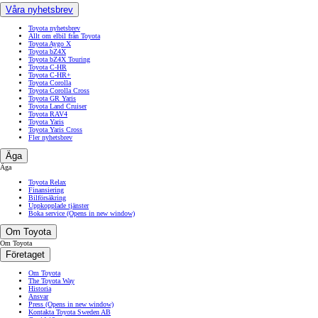
Våra nyhetsbrev
Toyota nyhetsbrev
Allt om elbil från Toyota
Toyota Aygo X
Toyota bZ4X
Toyota bZ4X Touring
Toyota C-HR
Toyota C-HR+
Toyota Corolla
Toyota Corolla Cross
Toyota GR Yaris
Toyota Land Cruiser
Toyota RAV4
Toyota Yaris
Toyota Yaris Cross
Fler nyhetsbrev
Äga
Äga
Toyota Relax
Finansiering
Bilförsäkring
Uppkopplade tjänster
Boka service
(Opens in new window)
Om Toyota
Om Toyota
Företaget
Om Toyota
The Toyota Way
Historia
Ansvar
Press
(Opens in new window)
Kontakta Toyota Sweden AB