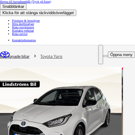
Hoppa till huvudinnehåll
(Tryck på Enter)
Snabblänkar
Klicka för att stänga räckviddsöverlägget
Prislistor & broschyrer
Hitta återförsäljare
Boka provkörning
Kontakta verkstad
Boka service
Kontaktinformation
You are here
:
Öppna meny
Begagnade bilar
Toyota Yaris