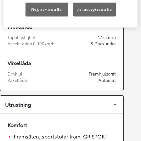
Kapacitet
1 490
cc
Effekt
85
kw (116 hk)
Nej, avvisa alla
Ja, acceptera alla
Prestanda
Topphastighet
175
km/h
Acceleration 0-100km/h
9,7
sekunder
Växellåda
Drivhjul
Framhjulsdrift
Växellåda
Automat
Utrustning
Komfort
Framsäten, sportstolar fram, GR SPORT