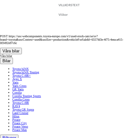
VILLKORSTEXT
Villkor
POST https://usc-webcomponents.toyota-europe.com/v1/used-stock-cars/se/sv?
brand=toyota&uscContext=used&uscEnv=production&vehicleForSaleId=6557fd3e-4f75-4eea-a415-
0f3492e97c6c
Våra bilar
Våra bilar
Bilar
Toyota bZ4X
Toyota bZ4X Touring
Toyota C-HR+
Aygo X
Yaris
Yaris Cross
GR Yaris
Corolla
Corolla Touring Sports
Corolla Cross
Toyota C-HR
RAV4
Toyota GR Supra
Land Cruiser
Hilux
Proace
Proace City
Proace Verso
Proace Max
Biltyper