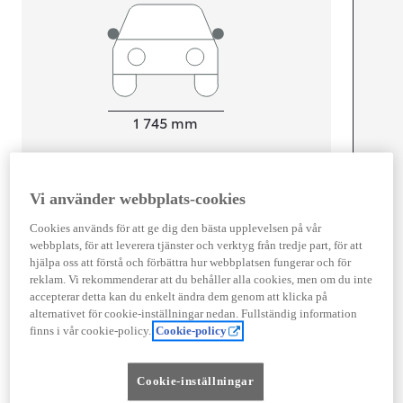
Width
1 745
mm
Vi använder webbplats-cookies
Föbrukning
Cookies används för att ge dig den bästa upplevelsen på vår
Förbrukning
4,3
l/100 km
webbplats, för att leverera tjänster och verktyg från tredje part, för att
Euro Class
hjälpa oss att förstå och förbättra hur webbplatsen fungerar och för
EURO 6
reklam. Vi rekommenderar att du behåller alla cookies, men om du inte
accepterar detta kan du enkelt ändra dem genom att klicka på
Kombinerad Co2
97
g/km
alternativet för cookie-inställningar nedan. Fullständig information
finns i vår cookie-policy.
Cookie-policy
Motor
Cookie-inställningar
Cylindrar
3