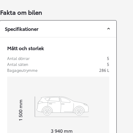
Fakta om bilen
Specifikationer
Mått och storlek
Antal dörrar
5
Antal säten
5
Bagageutrymme
286
L
mm
1 500
Height
Length
3 940
mm