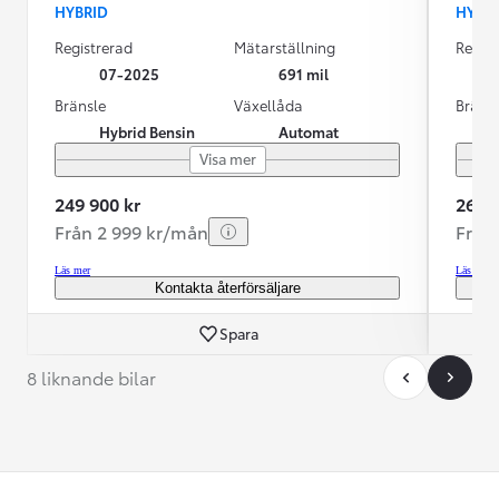
HYBRID
HYBR
Registrerad
Mätarställning
Regist
07-2025
691 mil
Bränsle
Växellåda
Bräns
Hybrid Bensin
Automat
Visa mer
249 900 kr
269 9
Från 2 999 kr/mån
Från
Läs mer
Läs mer
Kontakta återförsäljare
Spara
8 liknande bilar