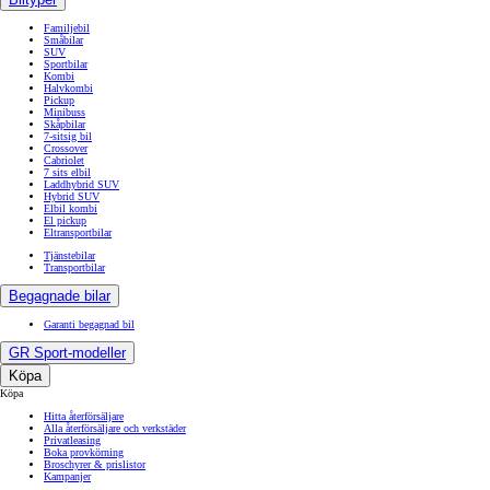
Familjebil
Småbilar
SUV
Sportbilar
Kombi
Halvkombi
Pickup
Minibuss
Skåpbilar
7-sitsig bil
Crossover
Cabriolet
7 sits elbil
Laddhybrid SUV
Hybrid SUV
Elbil kombi
El pickup
Eltransportbilar
Tjänstebilar
Transportbilar
Begagnade bilar
Garanti begagnad bil
GR Sport-modeller
Köpa
Köpa
Hitta återförsäljare
Alla återförsäljare och verkstäder
Privatleasing
Boka provkörning
Broschyrer & prislistor
Kampanjer