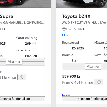
 Supra
Toyota bZ4X
pra GR MANUELL LIGHTWEIGHT EVO / OMG LEV! MOMSBIL!
AWD EXECUTIVE V-H
LLA
ESKILSTUNA
ELBIL
Mätarställning
Registrerad
Mätarstä
2025
269 mil
Från 324 900 kr
12-2025
1 
Växellåda
Från 3 194 kr/mån
Bränsle
Växellå
in
Manuell
Elbil
A
Visa mer
Toyota C-HR
Visa mer
HYBRID & LADDHYBRID
r
539 900 kr
251 kr/mån
Från 6 481 kr/mån
Läs mer
ontakta återförsäljare
Kontakta återförsälja