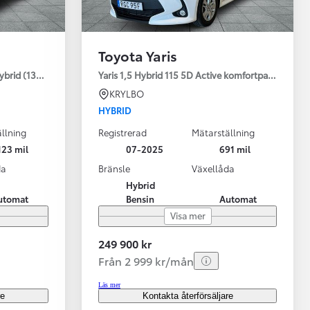
Toyota Yaris
ybrid (130HK) Style V-hjul
Yaris 1,5 Hybrid 115 5D Active komfortpaket
KRYLBO
HYBRID
llning
Registrerad
Mätarställning
123 mil
07-2025
691 mil
da
Bränsle
Växellåda
Hybrid
utomat
Bensin
Automat
Visa mer
249 900 kr
Från 2 999 kr/mån
Läs mer
re
Kontakta återförsäljare