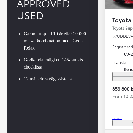
APPROVED
USED
Toyota
Toyota Su
Garanti upp till 10 år eller 20 000
UDDEVA
mil – i kombination med Toyota
Registrerad
Relax
09-
Godkända enligt en 145-punkts
Bränsle
checklista
Bens
Från 599 900 kr
Nya Corolla Cross
12 månaders vägassistans
HYBRID
853 800 k
Från 10 
Läs mer
K