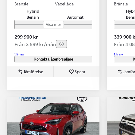
Bränsle
Växellåda
Bränsle
Hybrid
Hybr
Bensin
Automat
Bens
Visa mer
299 900 kr
339 900 k
Från 3 599 kr/mån
Från 4 0
Läs mer
Läs mer
Kontakta återförsäljare
K
Jämförelse
Spara
Jämför