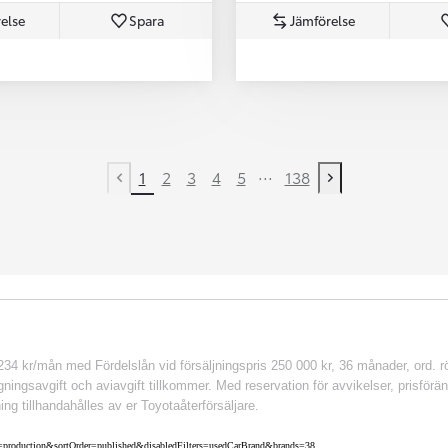
else
Spara
Jämförelse
...
1
2
3
4
5
138
Previous page
Next page
 kr/mån med Fördelslån vid försäljningspris 250 000 kr, 36 månader, ord. rör
ingsavgift och aviavgift tillkommer. Med reservation för avvikelser, prisföränd
ing tillhandahålles av er Toyotaåterförsäljare.
nv=production&sortOrder=published&disabledFilters=usedCarBrand&brands=38