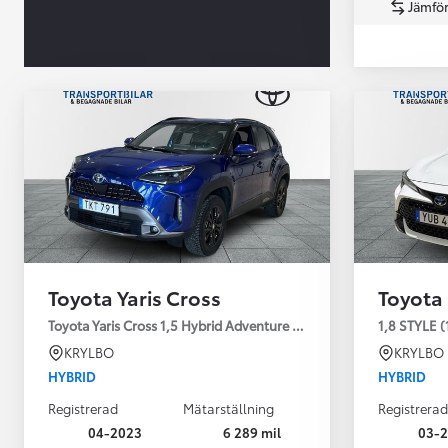
Jämför
Från 360 900 kr
Från 3 548 kr/mån
Toyota Yaris Cross
Toyota
Easy Billån
Toyota GR Supra
Toyota Yaris Cross 1,5 Hybrid Adventure Drag V-Hjul
1,8 STYLE (
BENSIN
KRYLBO
KRYLBO
HYBRID
HYBRID
Registrerad
Mätarställning
Registrerad
04-2023
6 289 mil
03-