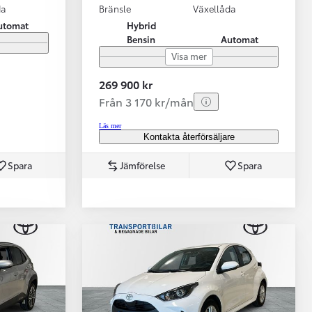
da
Bränsle
Växellåda
utomat
Hybrid
Bensin
Automat
Visa mer
269 900 kr
Från 3 170 kr/mån
Läs mer
Kontakta återförsäljare
Spara
Jämförelse
Spara