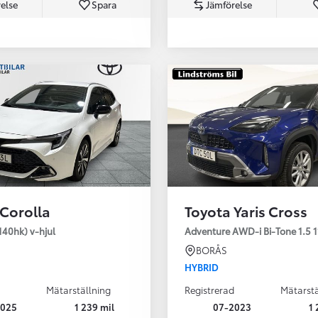
else
Spara
Jämförelse
Från 350 900 kr
Från 3 450 kr/mån
 Corolla
Toyota Yaris Cross
Easy Billån
Nya GR GT
140hk) v-hjul
Adventure AWD-i Bi-Tone 1.5 1
The soul lives on
BORÅS
HYBRID
Mätarställning
Registrerad
Mätarstä
2025
1 239 mil
07-2023
1 