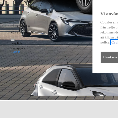
Vi använ
Cookies anvä
Från 479 900 kr
från tredje p
Från 3 333 kr/mån
rekommender
att klicka p
policy.
Cook
Easy Billån
Nya Aygo X
HYBRID
Cookie-i