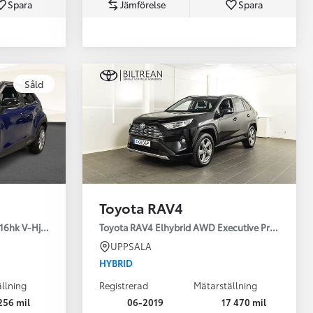
Spara
Jämförelse
Spara
Toyota Professio
Såld
När varje jobb r
Toyota RAV4
16hk V-Hjul Drag JBL
Toyota RAV4 Elhybrid AWD Executive Premium Dr
UPPSALA
HYBRID
llning
Registrerad
Mätarställning
256 mil
06-2019
17 470 mil