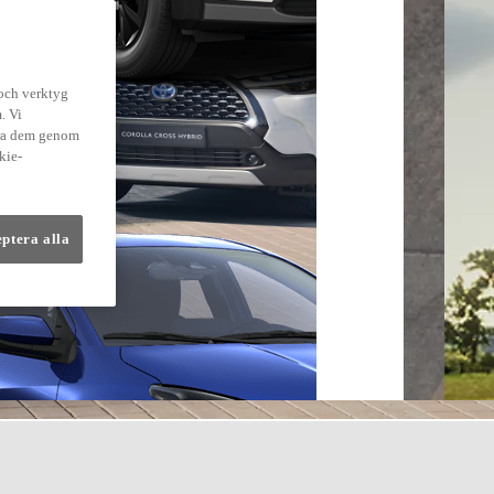
 och verktyg
. Vi
dra dem genom
kie-
eptera alla