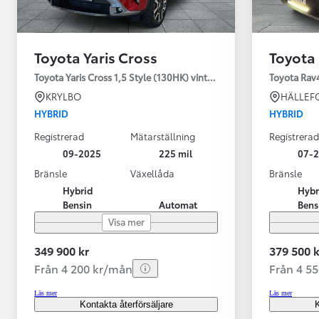
Toyota Yaris Cross
Toyota
Toyota Yaris Cross 1,5 Style (130HK) vinterhjul
Toyota Rav
KRYLBO
HÄLLEF
HYBRID
HYBRID
Registrerad
Mätarställning
Registrerad
09-2025
225 mil
07-
Bränsle
Växellåda
Bränsle
Hybrid
Hybr
Bensin
Automat
Bens
Visa mer
349 900 kr
379 500 k
Från 4 200 kr/mån
Från 4 5
Läs mer
Läs mer
Kontakta återförsäljare
K