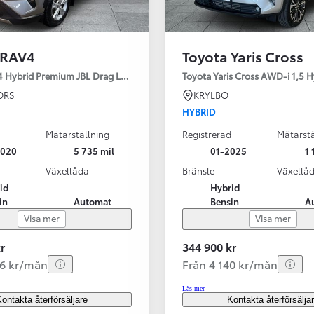
 RAV4
Toyota Yaris Cross
4 Hybrid Premium JBL Drag Led ramp Vhjul motorv
Toyota Yaris Cross AWD-i 1,5 H
ORS
KRYLBO
HYBRID
Mätarställning
Registrerad
Mätarstä
2020
5 735 mil
01-2025
1 
Växellåda
Bränsle
Växellå
id
Hybrid
in
Automat
Bensin
A
Visa mer
Visa mer
r
344 900 kr
56 kr/mån
Från 4 140 kr/mån
Läs mer
ontakta återförsäljare
Kontakta återförsälja