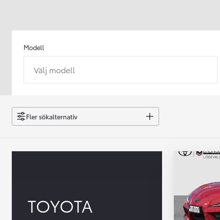
Modell
Välj modell
Från 238 900 kr
Från 2 349 kr/mån
Easy Billån
GR Yaris
Fler sökalternativ
BENSIN
TOYOTA