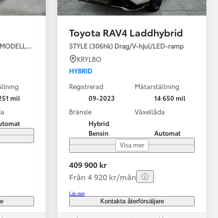
Toyota RAV4 Laddhybrid
JUL NYA MODELLEN
STYLE (306hk) Drag/V-hjul/LED-ramp
KRYLBO
HYBRID
llning
Registrerad
Mätarställning
Vi har Sveriges mest nöjda biläg
Nya elbil
251 mil
09-2023
14 650 mil
Läs mer
Elbilar f
da
Bränsle
Växellåda
utomat
Hybrid
Bensin
Automat
Visa mer
409 900 kr
Från 4 920 kr/mån
Läs mer
re
Kontakta återförsäljare