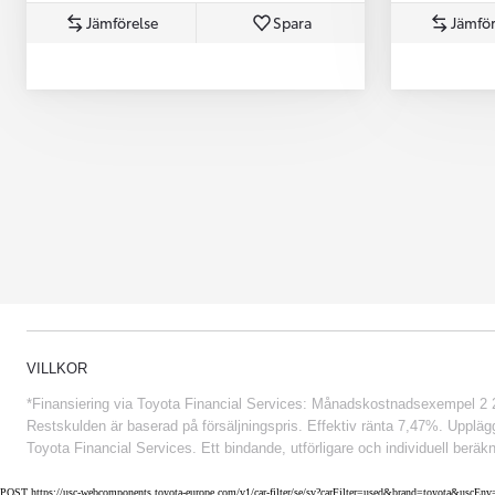
Jämförelse
Spara
Jämför
Från 852 900 kr
VILLKOR
*Finansiering via Toyota Financial Services: Månadskostnadsexempel 2 234
Restskulden är baserad på försäljningspris. Effektiv ränta 7,47%. Uppläggn
Toyota Financial Services. Ett bindande, utförligare och individuell beräkn
POST https://usc-webcomponents.toyota-europe.com/v1/car-filter/se/sv?carFilter=used&brand=toyota&uscE