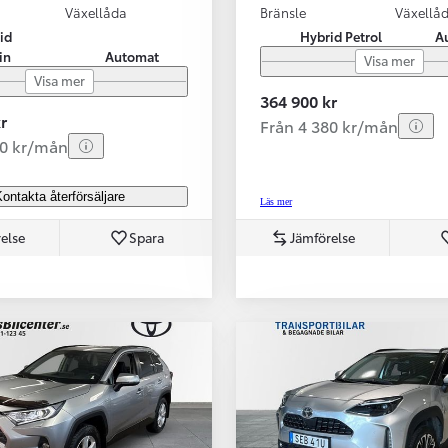
Växellåda
Bränsle
Växellå
id
Hybrid Petrol
A
in
Automat
Visa mer
Visa mer
364 900 kr
r
Från 4 380 kr/mån
80 kr/mån
ontakta återförsäljare
Läs mer
else
Spara
Jämförelse