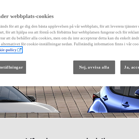
der webbplats-cookies
nds för att ge dig den bästa upplevelsen på vår webbplats, för att leverera tjänster
art, för att hjälpa oss att förstå och förbättra hur webbplatsen fungerar och för reklam
Från 569 900 kr
ar att du behåller alla cookies, men om du inte accepterar detta kan du enkelt än
Från 3 958 kr/mån
å alternativet för cookie-inställningar nedan. Fullständig information finns i vår coo
ie-policy
Yaris
HYBRID
nställningar
Nej, avvisa alla
Ja, acc