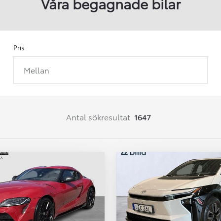
Våra begagnade bilar
Pris
Mellan
Från 257 900 kr
Från 2 535 kr/mån
Easy Billån
Corolla
Antal sökresultat
1647
HYBRID