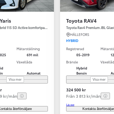
Yaris
Toyota RAV4
ybrid 115 5D Active komfortpaket
Toyota Rav4 Premium JBL Glas
HÄLLEFORS
HYBRID
Mätarställning
Registrerad
Mätarstä
2025
691 mil
05-2019
12
Växellåda
Bränsle
Växellå
id
Hybrid
in
Automat
Bensin
A
Visa mer
Visa mer
r
324 500 kr
99 kr/mån
Från 3 813 kr/mån
Läs mer
ontakta återförsäljare
Kontakta återförsälja