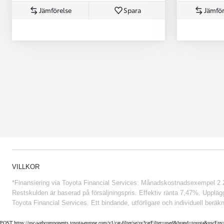
Jämförelse
Spara
Jämför
Från 852 900 kr
VILLKOR
*Finansiering via Toyota Financial Services: Månadskostnadsexempel 2 234
Restskulden är baserad på försäljningspris. Effektiv ränta 7,47%. Uppläggn
Toyota Financial Services. Ett bindande, utförligare och individuell beräkn
POST https://usc-webcomponents.toyota-europe.com/v1/car-filter/se/sv?carFilter=used&brand=toyota&uscE