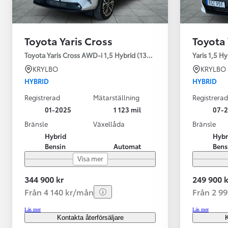
Toyota Yaris Cross
Toyota 
Toyota Yaris Cross AWD-i 1,5 Hybrid (130HK) Style V-hjul
Yaris 1,5 H
KRYLBO
KRYLBO
HYBRID
HYBRID
Registrerad
Mätarställning
Registrerad
01-2025
1 123 mil
07-
Bränsle
Växellåda
Bränsle
Hybrid
Hybr
Bensin
Automat
Bens
Visa mer
344 900 kr
249 900 k
Från 4 140 kr/mån
Från 2 9
Läs mer
Läs mer
Kontakta återförsäljare
K