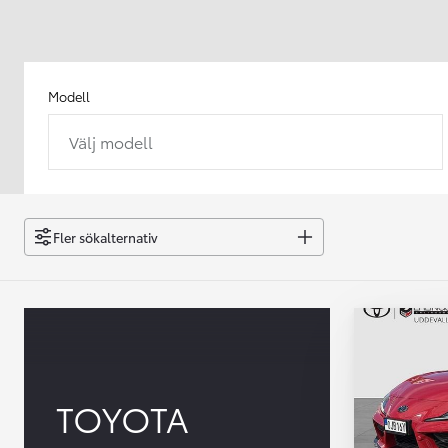
Modell
Välj modell
Från 238 900 kr
Från 2 349 kr/mån
Easy Billån
GR Yaris
Fler sökalternativ
BENSIN
TOYOTA