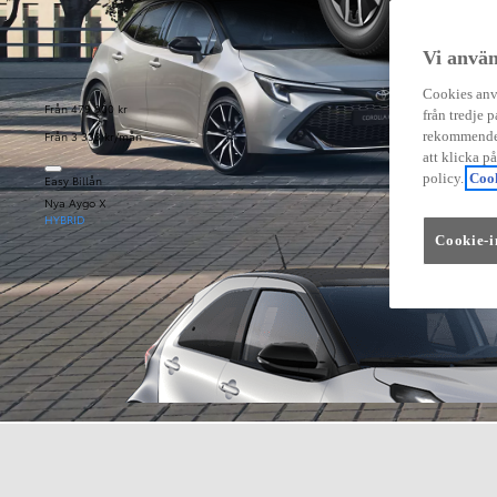
Vi använ
Cookies anvä
Från 479 900 kr
från tredje p
Från 3 333 kr/mån
rekommender
att klicka p
policy.
Cook
Easy Billån
Nya Aygo X
HYBRID
Cookie-i