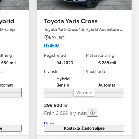
ybrid
Toyota Yaris Cross
ED-ramp
Toyota Yaris Cross 1,5 Hybrid Adventure Drag V-Hj
KRYLBO
HYBRID
llning
Registrerad
Mätarställning
Vi har Sveriges mest nöjda biläg
Nya elbil
 650 mil
04-2023
6 289 mil
Läs mer
Elbilar f
da
Bränsle
Växellåda
Hybrid
utomat
Bensin
Automat
Visa mer
299 900 kr
Från 3 599 kr/mån
Läs mer
re
Kontakta återförsäljare