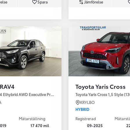
else
Spara
Jämförelse
Från 350 900 kr
Från 3 450 kr/mån
 RAV4
Toyota Yaris Cross
Easy Billån
Nya GR GT
4 Elhybrid AWD Executive Premium Drag 360-kamera JBL
Toyota Yaris Cross 1,5 Style (1
The soul lives on
A
KRYLBO
HYBRID
Mätarställning
Registrerad
Mätarstä
019
17 470 mil
09-2025
2