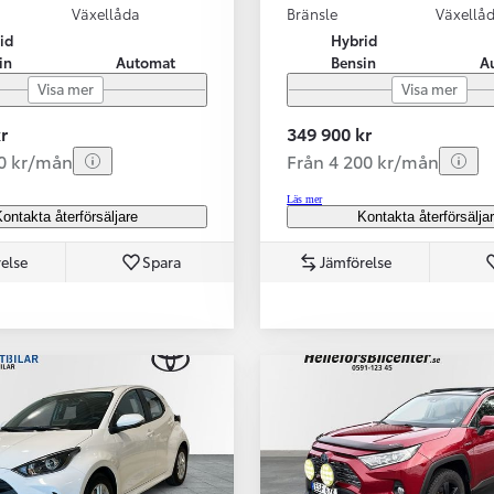
Växellåda
Bränsle
Växellå
id
Hybrid
in
Automat
Bensin
A
Visa mer
Visa mer
r
349 900 kr
70 kr/mån
Från 4 200 kr/mån
Läs mer
ontakta återförsäljare
Kontakta återförsälja
else
Spara
Jämförelse