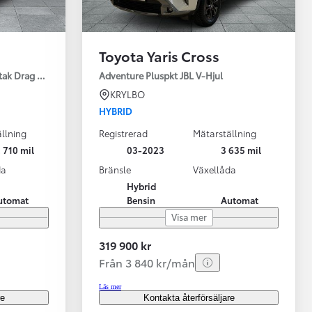
Toyota Yaris Cross
tak Drag Motorv Vhjul
Adventure Pluspkt JBL V-Hjul
KRYLBO
HYBRID
llning
Registrerad
Mätarställning
 710 mil
03-2023
3 635 mil
da
Bränsle
Växellåda
Hybrid
utomat
Bensin
Automat
Visa mer
319 900 kr
Från 3 840 kr/mån
Läs mer
re
Kontakta återförsäljare