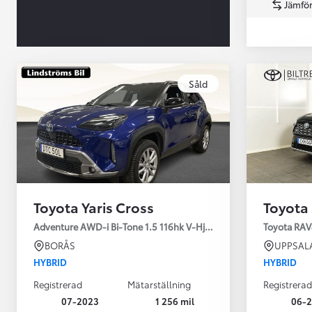
Jämför
Såld
Från 360 900 kr
Från 3 548 kr/mån
Toyota Yaris Cross
Toyota
Easy Billån
Toyota GR Supra
Adventure AWD-i Bi-Tone 1.5 116hk V-Hjul Drag JBL
Toyota RAV
BENSIN
BORÅS
UPPSAL
HYBRID
HYBRID
Registrerad
Mätarställning
Registrerad
07-2023
1 256 mil
06-2