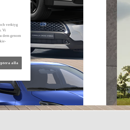
 och verktyg
. Vi
dra dem genom
kie-
eptera alla