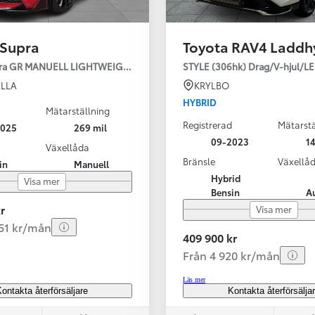
 Supra
Toyota RAV4 Laddh
pra GR MANUELL LIGHTWEIGHT EVO / OMG LEV! MOMSBIL!
STYLE (306hk) Drag/V-hjul/L
LLA
KRYLBO
HYBRID
Mätarställning
Registrerad
Mätarstä
2025
269 mil
Från 324 900 kr
09-2023
14
Växellåda
Från 3 194 kr/mån
Bränsle
Växellå
in
Manuell
Hybrid
Visa mer
Toyota C-HR
Bensin
A
HYBRID & LADDHYBRID
r
Visa mer
251 kr/mån
409 900 kr
Från 4 920 kr/mån
Läs mer
ontakta återförsäljare
Kontakta återförsälja