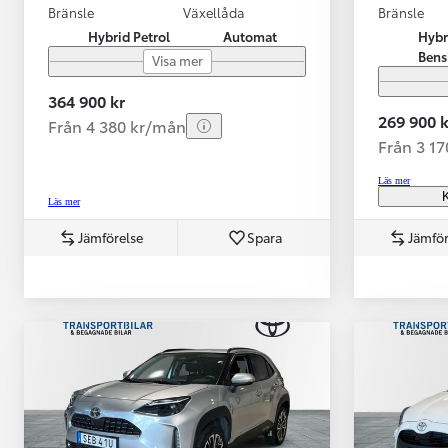
Bränsle
Växellåda
Bränsle
Hybrid Petrol
Automat
Hybr
Bens
Visa mer
364 900 kr
269 900 k
Från 4 380 kr/mån
Från 3 1
Läs mer
K
Läs mer
Jämförelse
Spara
Jämför