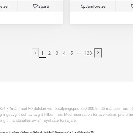
else
Spara
Jämförelse
...
1
2
3
4
5
133
Previous page
Next page
 kr/mån med Fördelslån vid försäljningspris 250 000 kr, 36 månader, ord. rör
ingsavgift och aviavgift tillkommer. Med reservation för avvikelser, prisföränd
ing tillhandahålles av er Toyotaåterförsäljare.
nv=production&sortOrder=published&disabledFilters=usedCarBrand&brands=38