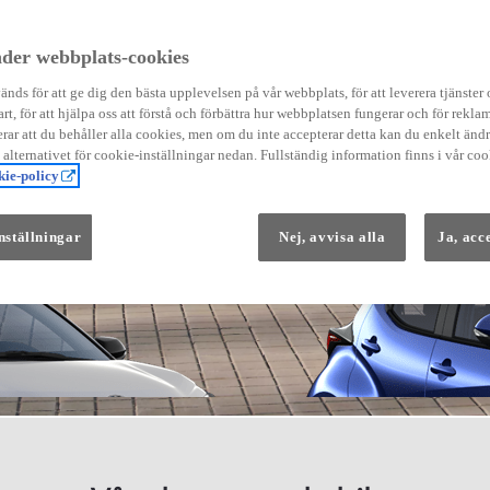
der webbplats-cookies
nds för att ge dig den bästa upplevelsen på vår webbplats, för att leverera tjänster
art, för att hjälpa oss att förstå och förbättra hur webbplatsen fungerar och för reklam
Från 569 900 kr
ar att du behåller alla cookies, men om du inte accepterar detta kan du enkelt än
Från 3 958 kr/mån
å alternativet för cookie-inställningar nedan. Fullständig information finns i vår coo
ie-policy
Yaris
HYBRID
nställningar
Nej, avvisa alla
Ja, acc