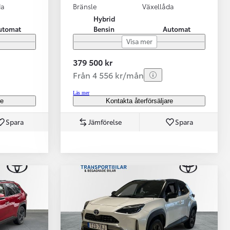
da
Bränsle
Växellåda
Hybrid
utomat
Bensin
Automat
Visa mer
379 500 kr
Från 4 556 kr/mån
Läs mer
re
Kontakta återförsäljare
Spara
Jämförelse
Spara