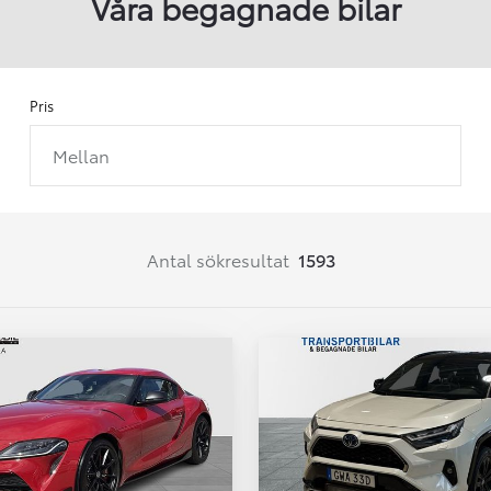
Våra begagnade bilar
Pris
Mellan
Från 257 900 kr
Från 2 535 kr/mån
Easy Billån
Corolla
Antal sökresultat
1593
HYBRID