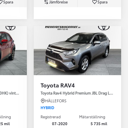
Spara
Jämförelse
Spara
Toyota Professio
När varje jobb r
Toyota RAV4
30HK) vinterhjul
Toyota Rav4 Hybrid Premium JBL Drag Led ramp V
HÄLLEFORS
HYBRID
llning
Registrerad
Mätarställning
25 mil
07-2020
5 735 mil