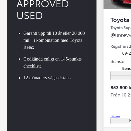
APPROVED
USED
Toyota
Toyota Su
Garanti upp till 10 år eller 20 000
UDDEVA
mil – i kombination med Toyota
Registrerad
Relax
09-
Godkända enligt en 145-punkts
Bränsle
checklista
Bens
Från 599 900 kr
Nya Corolla Cross
12 månaders vägassistans
HYBRID
853 800 k
Från 10 
Läs mer
K