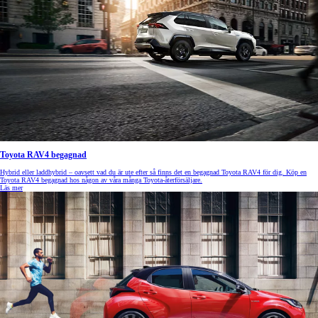
Toyota RAV4 begagnad
Hybrid eller laddhybrid – oavsett vad du är ute efter så finns det en begagnad Toyota RAV4 för dig. Köp en
Toyota RAV4 begagnad hos någon av våra många Toyota-återförsäljare.
Läs mer