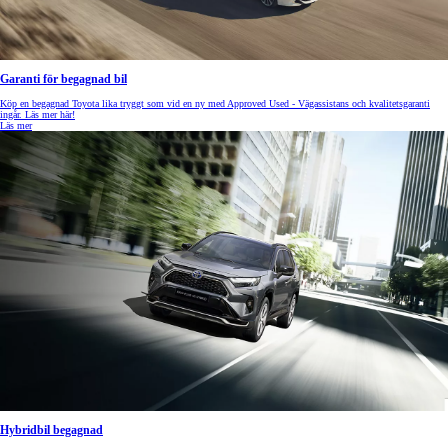
Garanti för begagnad bil
Köp en begagnad Toyota lika tryggt som vid en ny med Approved Used - Vägassistans och kvalitetsgaranti
ingår. Läs mer här!
Läs mer
Hybridbil begagnad