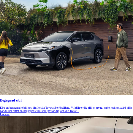
Begagnad elbil
Köp en begagnad elbil hos din lokala Toyota-återförsäljare. Vi hjälper dig till en trygg, enkel och prisvärd affär
när du har hittat en begagnad elbil som passar dig och din livsstil.
Läs mer