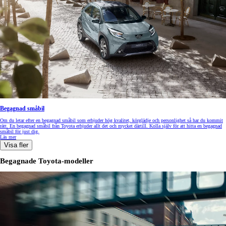
Begagnad småbil
Om du letar efter en begagnad småbil som erbjuder hög kvalitet, körglädje och personlighet så har du kommit
rätt. En begagnad småbil från Toyota erbjuder allt det och mycket därtill. Kolla själv för att hitta en begagnad
småbil för just dig.
Läs mer
Visa fler
Begagnade Toyota-modeller