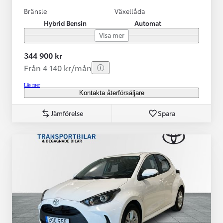
Bränsle
Växellåda
Hybrid Bensin
Automat
Visa mer
344 900 kr
Från 4 140 kr/mån
Läs mer
Kontakta återförsäljare
Jämförelse
Spara