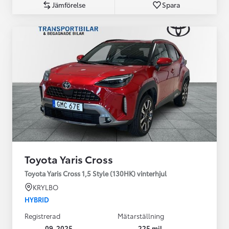
Jämförelse
Spara
Toyota Yaris Cross
Toyota Yaris Cross 1,5 Style (130HK) vinterhjul
KRYLBO
HYBRID
Registrerad
Mätarställning
09-2025
225 mil