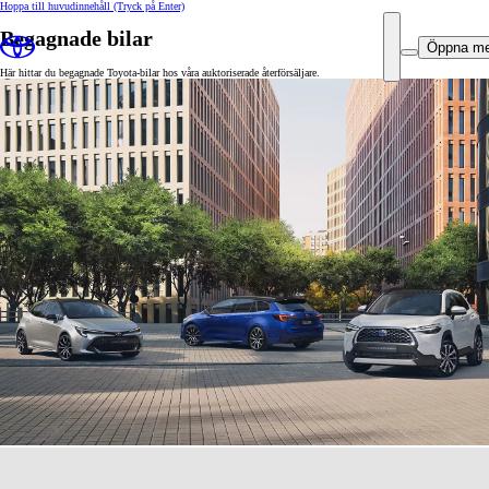
Hoppa till huvudinnehåll
(Tryck på Enter)
Begagnade bilar
Öppna m
Här hittar du begagnade Toyota-bilar hos våra auktoriserade återförsäljare.