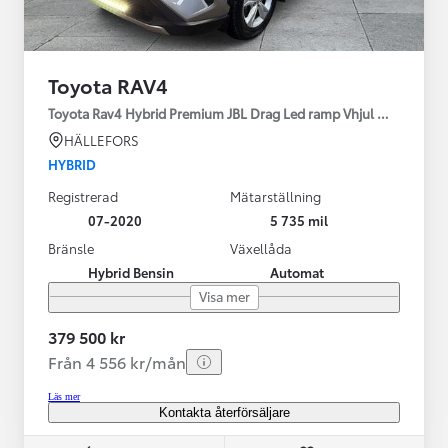
Toyota RAV4
Toyota Rav4 Hybrid Premium JBL Drag Led ramp Vhjul motorv
HÄLLEFORS
HYBRID
Registrerad
Mätarställning
07-2020
5 735 mil
Bränsle
Växellåda
Hybrid Bensin
Automat
Visa mer
379 500 kr
Från 4 556 kr/mån
Läs mer
Kontakta återförsäljare