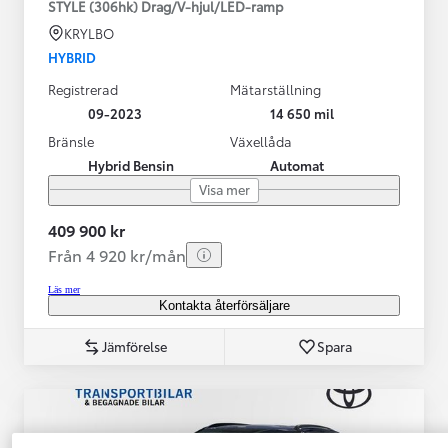
STYLE (306hk) Drag/V-hjul/LED-ramp
KRYLBO
HYBRID
Registrerad
Mätarställning
09-2023
14 650 mil
Bränsle
Växellåda
Hybrid Bensin
Automat
Visa mer
409 900 kr
Från 4 920 kr/mån
Läs mer
Kontakta återförsäljare
Jämförelse
Spara