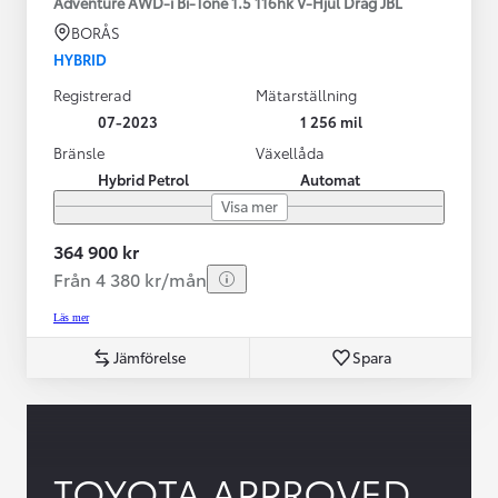
Adventure AWD-i Bi-Tone 1.5 116hk V-Hjul Drag JBL
BORÅS
HYBRID
Registrerad
Mätarställning
07-2023
1 256 mil
Bränsle
Växellåda
Hybrid Petrol
Automat
Visa mer
364 900 kr
Från 4 380 kr/mån
Läs mer
Jämförelse
Spara
TOYOTA APPROVED