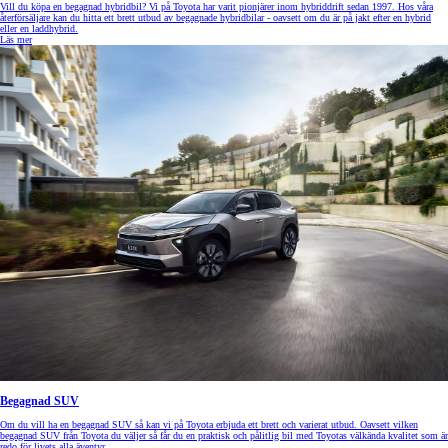
Vill du köpa en begagnad hybridbil? Vi på Toyota har varit pionjärer inom hybriddrift sedan 1997. Hos våra
återförsäljare kan du hitta ett brett utbud av begagnade hybridbilar - oavsett om du är på jakt efter en hybrid
eller en laddhybrid.
Läs mer
Begagnad SUV
Om du vill ha en begagnad SUV så kan vi på Toyota erbjuda ett brett och varierat utbud. Oavsett vilken
begagnad SUV från Toyota du väljer så får du en praktisk och pålitlig bil med Toyotas välkända kvalitet som är
redo för livets alla äventyr.