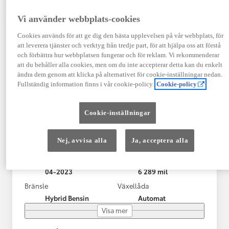
Vi använder webbplats-cookies
Cookies används för att ge dig den bästa upplevelsen på vår webbplats, för
att leverera tjänster och verktyg från tredje part, för att hjälpa oss att förstå
och förbättra hur webbplatsen fungerar och för reklam. Vi rekommenderar
att du behåller alla cookies, men om du inte accepterar detta kan du enkelt
ändra dem genom att klicka på alternativet för cookie-inställningar nedan.
Fullständig information finns i vår cookie-policy.
Cookie-policy
Toyota Yaris Cross
Cookie-inställningar
Toyota Yaris Cross 1,5 Hybrid Adventure Drag V-Hjul
KRYLBO
Nej, avvisa alla
Ja, acceptera alla
HYBRID
Registrerad
Mätarställning
04-2023
6 289 mil
Bränsle
Växellåda
Hybrid Bensin
Automat
Visa mer