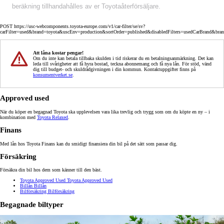
beräkning tillhandahålles av er Toyotaåterförsäljare.
POST https://usc-webcomponents.toyota-europe.com/v1/car-filter/se/sv?
carFilter=used&brand=toyota&uscEnv=production&sortOrder=published&disabledFilters=usedCarBrand&bra
Att låna kostar pengar!
Om du inte kan betala tillbaka skulden i tid riskerar du en betalningsanmärkning. Det kan
leda till svårigheter att få hyra bostad, teckna abonnemang och få nya lån. För stöd, vänd
dig till budget- och skuldrådgivningen i din kommun. Kontaktuppgifter finns på
konsumentverket.se
.
Approved used
När du köper en begagnad Toyota ska upplevelsen vara lika trevlig och trygg som om du köpte en ny – i
kombination med
Toyota Relaxed
.
Finans
Med lån hos Toyota Finans kan du smidigt finansiera din bil på det sätt som passar dig.
Försäkring
Försäkra din bil hos dem som känner till den bäst.
Toyota Approved Used
Toyota Approved Used
Billån
Billån
Bilförsäkring
Bilförsäkring
Begagnade biltyper