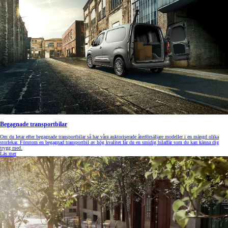
Begagnade transportbilar
Om du letar efter begagnade transportbilar så har våra auktoriserade återförsäljare modeller i en mängd olika
storlekar. Förutom en begagnad transportbil av hög kvalitet får du en smidig bilaffär som du kan känna dig
trygg med.
Läs mer