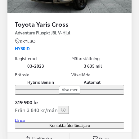
Toyota Yaris Cross
Adventure Pluspkt JBL V-Hjul
KRYLBO
HYBRID
Registrerad
Mätarställning
03-2023
3 635 mil
Bränsle
Växellåda
Hybrid Bensin
Automat
Visa mer
319 900 kr
Från 3 840 kr/mån
Läs mer
Kontakta återförsäljare
Jämförelse
Spara