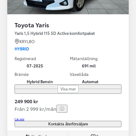
Toyota Yaris
Yaris 1,5 Hybrid 115 5D Active komfortpaket
KRYLBO
HYBRID
Registrerad
Mätarställning
07-2025
691 mil
Bränsle
Växellåda
Hybrid Bensin
Automat
Visa mer
249 900 kr
Från 2 999 kr/mån
Läs mer
Kontakta återförsäljare