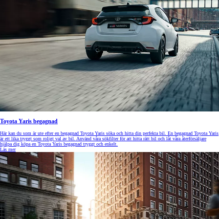
Toyota Yaris begagnad
Här kan du som är ute efter en begagnad Toyota Yaris söka och hitta din perfekta bil. En begagnad Toyota Yaris
är ett lika tryggt som roligt val av bil. Använd våra sökfilter för att hitta rätt bil och låt våra återförsäljare
hjälpa dig köpa en Toyota Yaris begagnad tryggt och enkelt.
Läs mer