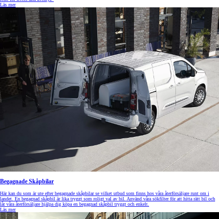
Läs mer
Begagnade Skåpbilar
Här kan du som är ute efter begagnade skåpbilar se vilket utbud som finns hos våra återförsäljare runt om i
landet. En begagnad skåpbil är lika tryggt som roligt val av bil. Använd våra sökfilter för att hitta rätt bil och
låt våra återförsäljare hjälpa dig köpa en begagnad skåpbil tryggt och enkelt.
Läs mer