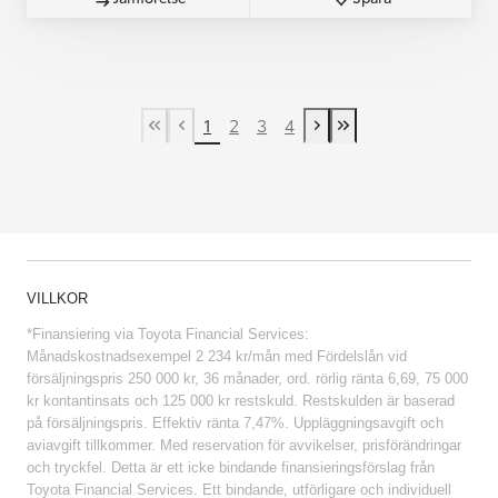
1
2
3
4
First Page
Previous page
Next page
Last Page
VILLKOR
*Finansiering via Toyota Financial Services:
Månadskostnadsexempel 2 234 kr/mån med Fördelslån vid
försäljningspris 250 000 kr, 36 månader, ord. rörlig ränta 6,69, 75 000
kr kontantinsats och 125 000 kr restskuld. Restskulden är baserad
på försäljningspris. Effektiv ränta 7,47%. Uppläggningsavgift och
aviavgift tillkommer. Med reservation för avvikelser, prisförändringar
och tryckfel. Detta är ett icke bindande finansieringsförslag från
Toyota Financial Services. Ett bindande, utförligare och individuell