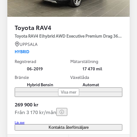
Toyota RAV4
Toyota RAV4 Elhybrid AWD Executive Premium Drag 360-kamera 
UPPSALA
HYBRID
Registrerad
Mätarställning
06-2019
17 470 mil
Bränsle
Växellåda
Hybrid Bensin
Automat
Visa mer
269 900 kr
Från 3 170 kr/mån
Läs mer
Kontakta återförsäljare