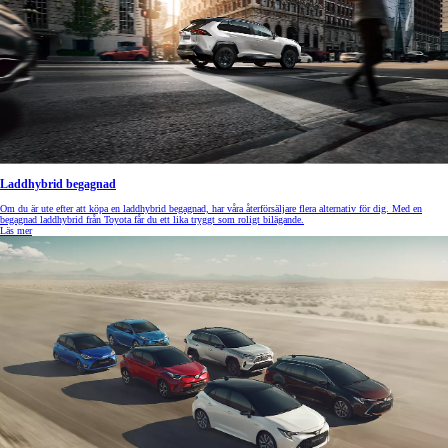
Laddhybrid begagnad
Om du är ute efter att köpa en laddhybrid begagnad, har våra återförsäljare flera alternativ för dig. Med en
begagnad laddhybrid från Toyota får du ett lika tryggt som roligt bilägande.
Läs mer