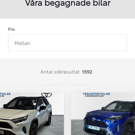
Våra begagnade bilar
Pris
Mellan
Från 257 900 kr
Från 2 535 kr/mån
Easy Billån
Corolla
Antal sökresultat
1592
HYBRID