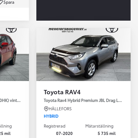
Spara
Toyota Professio
När varje jobb r
Toyota RAV4
30HK) vinterhjul
Toyota Rav4 Hybrid Premium JBL Drag Led ramp V
HÄLLEFORS
HYBRID
llning
Registrerad
Mätarställning
25 mil
07-2020
5 735 mil