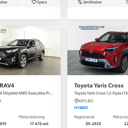
else
Spara
Jämförelse
Från 350 900 kr
Från 3 450 kr/mån
 RAV4
Toyota Yaris Cross
Easy Billån
Nya GR GT
4 Elhybrid AWD Executive Premium Drag 360-kamera JBL
Toyota Yaris Cross 1,5 Style (1
The soul lives on
A
KRYLBO
HYBRID
Mätarställning
Registrerad
Mätarstä
019
17 470 mil
09-2025
2