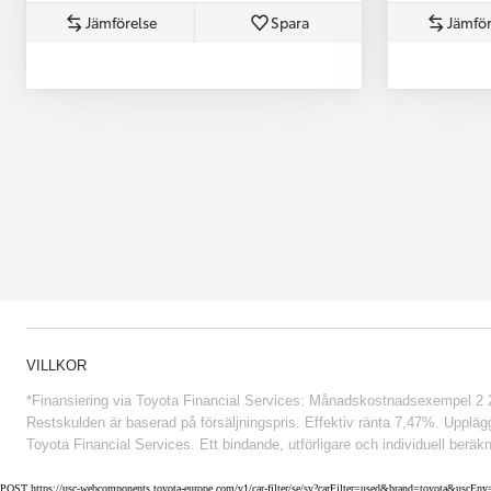
Jämförelse
Spara
Jämför
Från 852 900 kr
VILLKOR
*Finansiering via Toyota Financial Services: Månadskostnadsexempel 2 234
Restskulden är baserad på försäljningspris. Effektiv ränta 7,47%. Uppläggn
Toyota Financial Services. Ett bindande, utförligare och individuell beräkn
POST https://usc-webcomponents.toyota-europe.com/v1/car-filter/se/sv?carFilter=used&brand=toyota&uscE