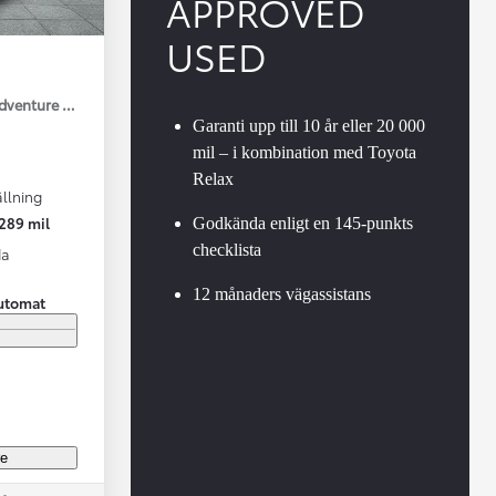
APPROVED
USED
Adventure Drag V-Hjul
Garanti upp till 10 år eller 20 000
mil – i kombination med Toyota
Relax
llning
Vi har Sveriges mest nöjda biläg
Nya elbil
289 mil
Godkända enligt en 145-punkts
Läs mer
Elbilar f
checklista
da
12 månaders vägassistans
utomat
re