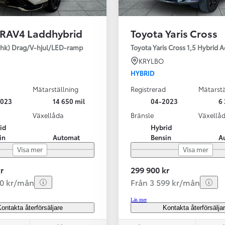
 RAV4 Laddhybrid
Toyota Yaris Cross
SBIL!
hk) Drag/V-hjul/LED-ramp
Toyota Yaris Cross 1,5 Hybrid 
KRYLBO
HYBRID
Mätarställning
Registrerad
Mätarstä
Från 324 900 kr
2023
14 650 mil
04-2023
6 
Från 3 194 kr/mån
Växellåda
Bränsle
Växellå
id
Hybrid
Toyota C-HR
in
Automat
Bensin
A
HYBRID & LADDHYBRID
Visa mer
Visa mer
r
299 900 kr
20 kr/mån
Från 3 599 kr/mån
Läs mer
ontakta återförsäljare
Kontakta återförsälja