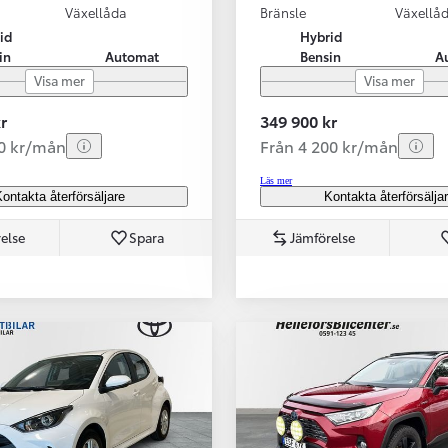
Växellåda
Bränsle
Växellå
id
Hybrid
in
Automat
Bensin
A
Visa mer
Visa mer
r
349 900 kr
70 kr/mån
Från 4 200 kr/mån
Läs mer
ontakta återförsäljare
Kontakta återförsälja
else
Spara
Jämförelse