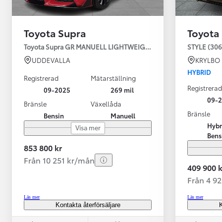
Toyota Supra
Toyota
Toyota Supra GR MANUELL LIGHTWEIGHT EVO / OMG LEV! MOM
STYLE (306
UDDEVALLA
KRYLBO
HYBRID
Registrerad
Mätarställning
Registrerad
09-2025
269 mil
09-
Bränsle
Växellåda
Bränsle
Bensin
Manuell
Från 599 900 kr
Hybr
Visa mer
Nya Corolla Cross
Bens
HYBRID
853 800 kr
Från 10 251 kr/mån
409 900 k
Från 4 9
Läs mer
Läs mer
Kontakta återförsäljare
K