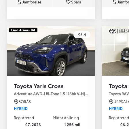
Jämförelse
Spara
Jämför
Såld
Från 360 900 kr
Från 3 548 kr/mån
Toyota Yaris Cross
Toyota
Easy Billån
Toyota GR Supra
Adventure AWD-i Bi-Tone 1.5 116hk V-Hjul Drag JBL
Toyota RAV
BENSIN
BORÅS
UPPSAL
HYBRID
HYBRID
Registrerad
Mätarställning
Registrerad
07-2023
1 256 mil
06-2