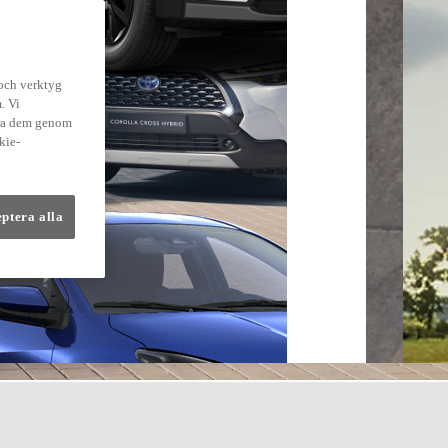
 och verktyg
. Vi
dra dem genom
kie-
eptera alla