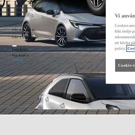
Vi använ
Cookies anvä
Från 479 900 kr
från tredje p
Från 3 333 kr/mån
rekommender
att klicka p
policy.
Cook
Easy Billån
Nya Aygo X
HYBRID
Cookie-i