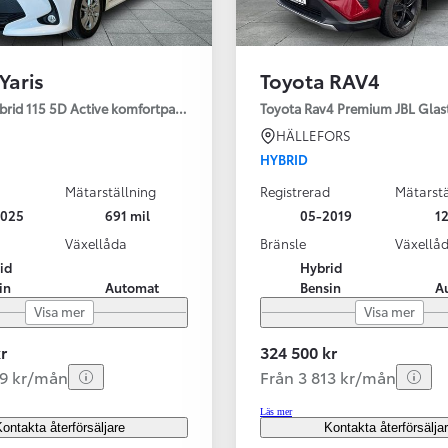
Yaris
Toyota RAV4
ybrid 115 5D Active komfortpaket
Toyota Rav4 Premium JBL Glas
HÄLLEFORS
HYBRID
Mätarställning
Registrerad
Mätarstä
2025
691 mil
05-2019
12
Växellåda
Bränsle
Växellå
id
Hybrid
in
Automat
Bensin
A
Visa mer
Visa mer
r
324 500 kr
99 kr/mån
Från 3 813 kr/mån
Läs mer
ontakta återförsäljare
Kontakta återförsälja