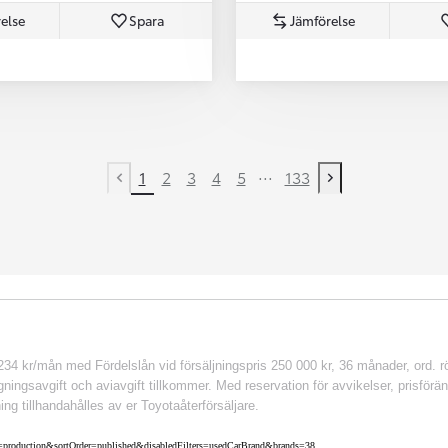
else
Spara
Jämförelse
...
1
2
3
4
5
133
Previous page
Next page
 kr/mån med Fördelslån vid försäljningspris 250 000 kr, 36 månader, ord. rör
ingsavgift och aviavgift tillkommer. Med reservation för avvikelser, prisföränd
ing tillhandahålles av er Toyotaåterförsäljare.
nv=production&sortOrder=published&disabledFilters=usedCarBrand&brands=38