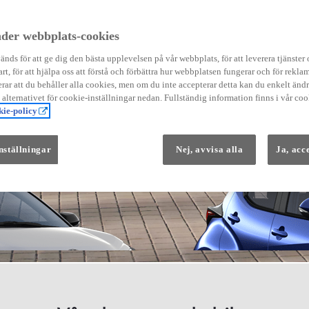
der webbplats-cookies
nds för att ge dig den bästa upplevelsen på vår webbplats, för att leverera tjänster
art, för att hjälpa oss att förstå och förbättra hur webbplatsen fungerar och för reklam
Från 569 900 kr
ar att du behåller alla cookies, men om du inte accepterar detta kan du enkelt än
Från 3 958 kr/mån
å alternativet för cookie-inställningar nedan. Fullständig information finns i vår coo
ie-policy
Yaris
HYBRID
nställningar
Nej, avvisa alla
Ja, acc