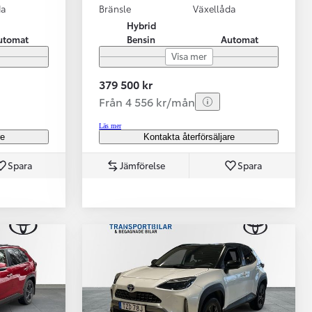
da
Bränsle
Växellåda
Hybrid
utomat
Bensin
Automat
Visa mer
379 500 kr
Från 4 556 kr/mån
Läs mer
re
Kontakta återförsäljare
Spara
Jämförelse
Spara