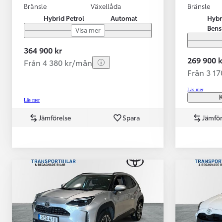
Bränsle
Växellåda
Bränsle
Hybrid Petrol
Automat
Hybr
Bens
Visa mer
364 900 kr
269 900 k
Från 4 380 kr/mån
Från 3 1
Läs mer
K
Läs mer
Jämförelse
Spara
Jämför