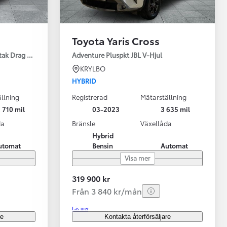
Toyota Yaris Cross
tak Drag Motorv Vhjul
Adventure Pluspkt JBL V-Hjul
KRYLBO
HYBRID
llning
Registrerad
Mätarställning
 710 mil
03-2023
3 635 mil
da
Bränsle
Växellåda
Hybrid
utomat
Bensin
Automat
Visa mer
319 900 kr
Från 3 840 kr/mån
Läs mer
re
Kontakta återförsäljare