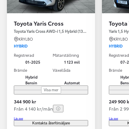
Toyota Yaris Cross
Toyota 
Toyota Yaris Cross AWD-i 1,5 Hybrid (130HK) Style V-hjul
Yaris 1,5 H
KRYLBO
KRYLBO
HYBRID
HYBRID
Registrerad
Mätarställning
Registrerad
01-2025
1 123 mil
07-
Bränsle
Växellåda
Bränsle
Hybrid
Hybr
Bensin
Automat
Bens
Visa mer
344 900 kr
249 900 k
Från 4 140 kr/mån
Från 2 9
Läs mer
Läs mer
Kontakta återförsäljare
K