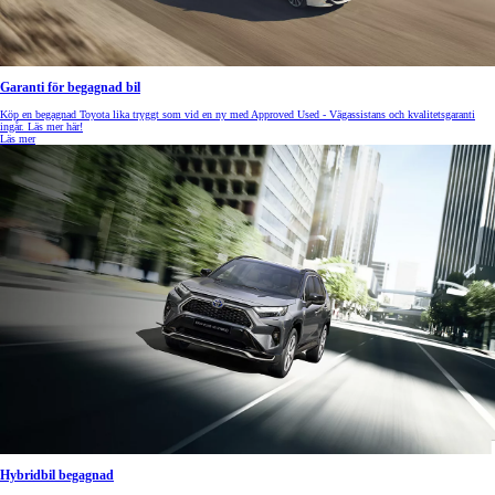
Garanti för begagnad bil
Köp en begagnad Toyota lika tryggt som vid en ny med Approved Used - Vägassistans och kvalitetsgaranti
ingår. Läs mer här!
Läs mer
Hybridbil begagnad