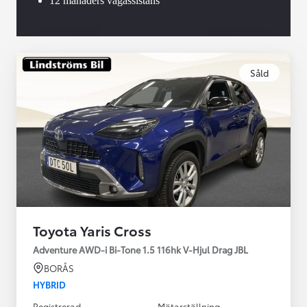
12 månaders vägassistans
Såld
Toyota Yaris Cross
Adventure AWD-i Bi-Tone 1.5 116hk V-Hjul Drag JBL
BORÅS
HYBRID
Registrerad
Mätarställning