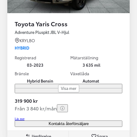
Toyota Yaris Cross
Adventure Pluspkt JBL V-Hjul
KRYLBO
HYBRID
Registrerad
Mätarställning
03-2023
3 635 mil
Bränsle
Växellåda
Hybrid Bensin
Automat
Visa mer
319 900 kr
Från 3 840 kr/mån
Läs mer
Kontakta återförsäljare
Jämförelse
Spara