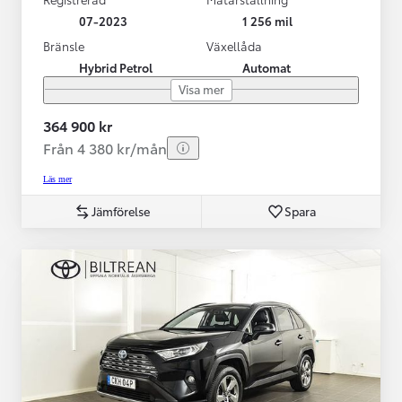
07-2023
1 256 mil
Bränsle
Växellåda
Hybrid Petrol
Automat
Visa mer
364 900 kr
Från 4 380 kr/mån
Läs mer
Jämförelse
Spara