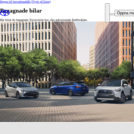
Hoppa till huvudinnehåll
(Tryck på Enter)
Begagnade bilar
Öppna m
Här hittar du begagnade Toyota-bilar hos våra auktoriserade återförsäljare.