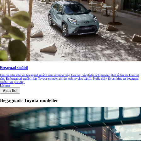
Begagnad småbil
Om du letar efter en begagnad småbil som erbjuder hög kvalitet, körglädje och personlighet så har du kommit
rätt. En begagnad småbil från Toyota erbjuder allt det och mycket därtill. Kolla själv för att hitta en begagnad
småbil för just dig.
Läs mer
Visa fler
Begagnade Toyota-modeller