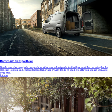
Begagnade transportbilar
Om du letar efter begagnade transportbilar så har våra auktoriserade återförsäljare modeller i en mängd olika
storlekar. Förutom en begagnad transportbil av hög kvalitet får du en smidig bilaffär som du kan känna dig
trygg med.
Läs mer