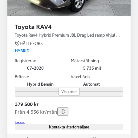
Toyota RAV4
Toyota Rav4 Hybrid Premium JBL Drag Led ramp Vhjul motorv
HÄLLEFORS
HYBRID
Registrerad
Mätarställning
07-2020
5 735 mil
Bränsle
Växellåda
Hybrid Bensin
Automat
Visa mer
379 500 kr
Från 4 556 kr/mån
Läs mer
Kontakta återförsäljare