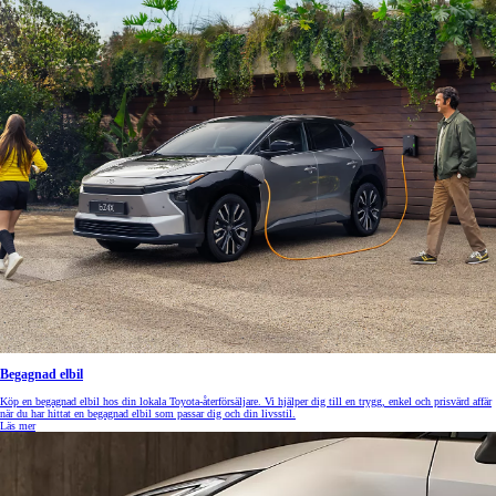
Begagnad elbil
Köp en begagnad elbil hos din lokala Toyota-återförsäljare. Vi hjälper dig till en trygg, enkel och prisvärd affär
när du har hittat en begagnad elbil som passar dig och din livsstil.
Läs mer