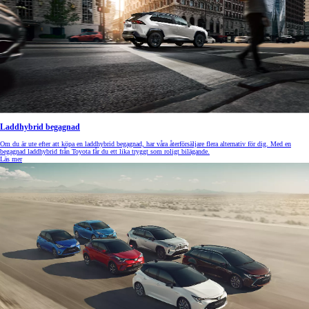
Laddhybrid begagnad
Om du är ute efter att köpa en laddhybrid begagnad, har våra återförsäljare flera alternativ för dig. Med en
begagnad laddhybrid från Toyota får du ett lika tryggt som roligt bilägande.
Läs mer