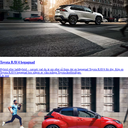
Toyota RAV4 begagnad
Hybrid eller laddhybrid – oavsett vad du är ute efter så finns det en begagnad Toyota RAV4 för dig. Köp en
Toyota RAV4 begagnad hos någon av våra många Toyota-återförsäljare.
Läs mer