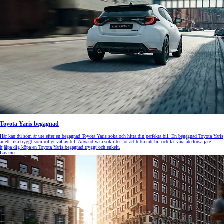
Toyota Yaris begagnad
Här kan du som är ute efter en begagnad Toyota Yaris söka och hitta din perfekta bil. En begagnad Toyota Yaris
är ett lika tryggt som roligt val av bil. Använd våra sökfilter för att hitta rätt bil och låt våra återförsäljare
hjälpa dig köpa en Toyota Yaris begagnad tryggt och enkelt.
Läs mer