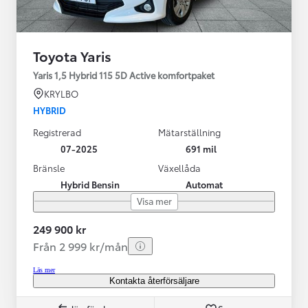
Toyota Yaris
Yaris 1,5 Hybrid 115 5D Active komfortpaket
KRYLBO
HYBRID
Registrerad
Mätarställning
07-2025
691 mil
Bränsle
Växellåda
Hybrid Bensin
Automat
Visa mer
249 900 kr
Från 2 999 kr/mån
Läs mer
Kontakta återförsäljare