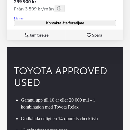
299 900 kr
Från 3 599 kr/mån
Läs mer
Kontakta återförsäljare
Jämförelse
Spara
TOYOTA APPROVED
USED
Garanti upp till 10 år eller 20 000 mil – i
kombination med Toyota Relax
Godkända enligt en 145-punkts checklista