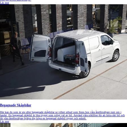
Läs mer
Begagnade Skåpbilar
Här kan du som är ute efter begagnade skåpbilar se vilket utbud som finns hos våra återförsäljare runt om i
landet. En begagnad skåpbil är lika tryggt som roligt val av bil. Använd våra sökfilter för att hitta rätt bil och
låt våra återförsäljare hjälpa dig köpa en begagnad skåpbil tryggt och enkelt.
Läs mer