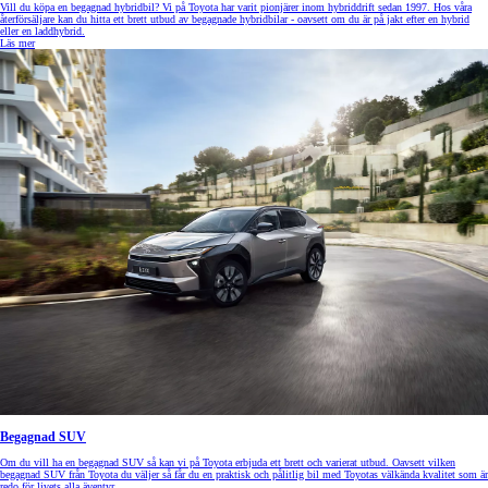
Vill du köpa en begagnad hybridbil? Vi på Toyota har varit pionjärer inom hybriddrift sedan 1997. Hos våra
återförsäljare kan du hitta ett brett utbud av begagnade hybridbilar - oavsett om du är på jakt efter en hybrid
eller en laddhybrid.
Läs mer
Begagnad SUV
Om du vill ha en begagnad SUV så kan vi på Toyota erbjuda ett brett och varierat utbud. Oavsett vilken
begagnad SUV från Toyota du väljer så får du en praktisk och pålitlig bil med Toyotas välkända kvalitet som är
redo för livets alla äventyr.