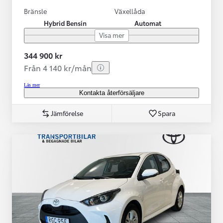
Bränsle
Växellåda
Hybrid Bensin
Automat
Visa mer
344 900 kr
Från 4 140 kr/mån
Läs mer
Kontakta återförsäljare
Jämförelse
Spara