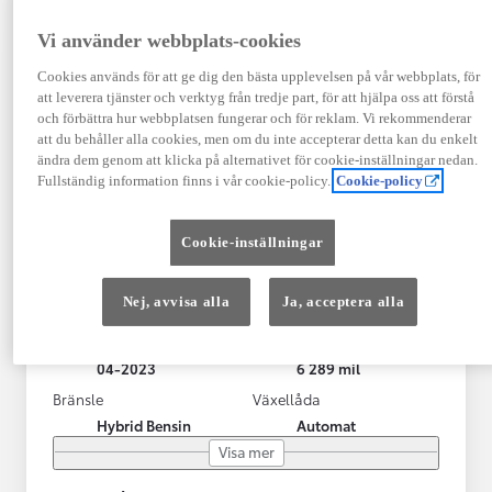
Vi använder webbplats-cookies
Cookies används för att ge dig den bästa upplevelsen på vår webbplats, för
att leverera tjänster och verktyg från tredje part, för att hjälpa oss att förstå
och förbättra hur webbplatsen fungerar och för reklam. Vi rekommenderar
att du behåller alla cookies, men om du inte accepterar detta kan du enkelt
ändra dem genom att klicka på alternativet för cookie-inställningar nedan.
Fullständig information finns i vår cookie-policy.
Cookie-policy
Toyota Yaris Cross
Cookie-inställningar
Toyota Yaris Cross 1,5 Hybrid Adventure Drag V-Hjul
KRYLBO
Nej, avvisa alla
Ja, acceptera alla
HYBRID
Registrerad
Mätarställning
04-2023
6 289 mil
Bränsle
Växellåda
Hybrid Bensin
Automat
Visa mer