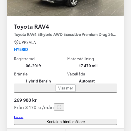
Toyota RAV4
Toyota RAV4 Elhybrid AWD Executive Premium Drag 360-kamera 
UPPSALA
HYBRID
Registrerad
Mätarställning
06-2019
17 470 mil
Bränsle
Växellåda
Hybrid Bensin
Automat
Visa mer
269 900 kr
Från 3 170 kr/mån
Läs mer
Kontakta återförsäljare