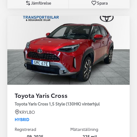
Jämförelse
Spara
Toyota Yaris Cross
Toyota Yaris Cross 1,5 Style (130HK) vinterhjul
KRYLBO
HYBRID
Registrerad
Mätarställning
09-2025
225 mil