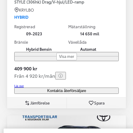
STYLE (306hk) Drag/V-hjul/LED-ramp
KRYLBO
HYBRID
Registrerad
Mätarställning
09-2023
14 650 mil
Bränsle
Växellåda
Hybrid Bensin
Automat
Visa mer
409 900 kr
Från 4 920 kr/mån
Läs mer
Kontakta återförsäljare
Jämförelse
Spara