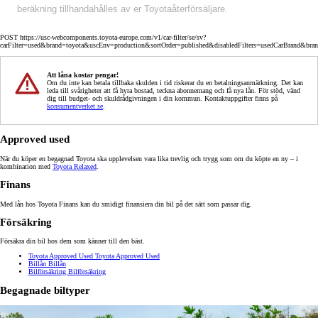
beräkning tillhandahålles av er Toyotaåterförsäljare.
POST https://usc-webcomponents.toyota-europe.com/v1/car-filter/se/sv?
carFilter=used&brand=toyota&uscEnv=production&sortOrder=published&disabledFilters=usedCarBrand&bra
Att låna kostar pengar!
Om du inte kan betala tillbaka skulden i tid riskerar du en betalningsanmärkning. Det kan
leda till svårigheter att få hyra bostad, teckna abonnemang och få nya lån. För stöd, vänd
dig till budget- och skuldrådgivningen i din kommun. Kontaktuppgifter finns på
konsumentverket.se
.
Approved used
När du köper en begagnad Toyota ska upplevelsen vara lika trevlig och trygg som om du köpte en ny – i
kombination med
Toyota Relaxed
.
Finans
Med lån hos Toyota Finans kan du smidigt finansiera din bil på det sätt som passar dig.
Försäkring
Försäkra din bil hos dem som känner till den bäst.
Toyota Approved Used
Toyota Approved Used
Billån
Billån
Bilförsäkring
Bilförsäkring
Begagnade biltyper