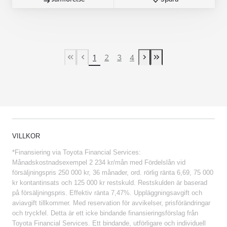
1
2
3
4
First Page
Previous page
Next page
Last Page
VILLKOR
*Finansiering via Toyota Financial Services:
Månadskostnadsexempel 2 234 kr/mån med Fördelslån vid
försäljningspris 250 000 kr, 36 månader, ord. rörlig ränta 6,69, 75 000
kr kontantinsats och 125 000 kr restskuld. Restskulden är baserad
på försäljningspris. Effektiv ränta 7,47%. Uppläggningsavgift och
aviavgift tillkommer. Med reservation för avvikelser, prisförändringar
och tryckfel. Detta är ett icke bindande finansieringsförslag från
Toyota Financial Services. Ett bindande, utförligare och individuell