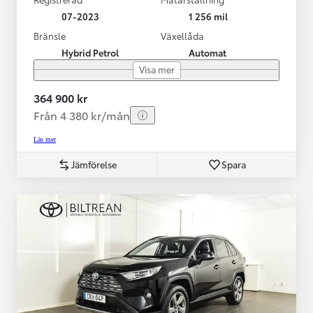
07-2023
1 256 mil
Bränsle
Växellåda
Hybrid Petrol
Automat
Visa mer
364 900 kr
Från 4 380 kr/mån
Läs mer
Jämförelse
Spara