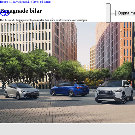
Hoppa till huvudinnehåll
(Tryck på Enter)
Begagnade bilar
Öppna m
Här hittar du begagnade Toyota-bilar hos våra auktoriserade återförsäljare.