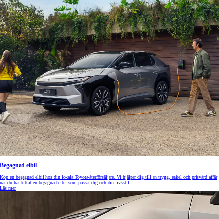
Begagnad elbil
Köp en begagnad elbil hos din lokala Toyota-återförsäljare. Vi hjälper dig till en trygg, enkel och prisvärd affär
när du har hittat en begagnad elbil som passar dig och din livsstil.
Läs mer