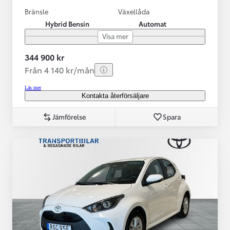
Bränsle
Växellåda
Hybrid Bensin
Automat
Visa mer
344 900 kr
Från 4 140 kr/mån
Läs mer
Kontakta återförsäljare
Jämförelse
Spara