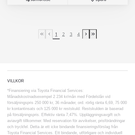
1
2
3
4
First Page
Previous page
Next page
Last Page
VILLKOR
*Finansiering via Toyota Financial Services:
Månadskostnadsexempel 2 234 kr/mån med Fördelslån vid
försäljningspris 250 000 kr, 36 månader, ord. rörlig ränta 6,69, 75 000
kr kontantinsats och 125 000 kr restskuld. Restskulden är baserad
på försäljningspris. Effektiv ränta 7,47%. Uppläggningsavgift och
aviavgift tillkommer. Med reservation för avvikelser, prisförändringar
och tryckfel. Detta är ett icke bindande finansieringsförslag från
Toyota Financial Services. Ett bindande, utförligare och individuell