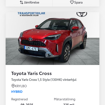
Jämförelse
Spara
Toyota Yaris Cross
Toyota Yaris Cross 1,5 Style (130HK) vinterhjul
KRYLBO
HYBRID
Registrerad
Mätarställning
09-2025
225 mil