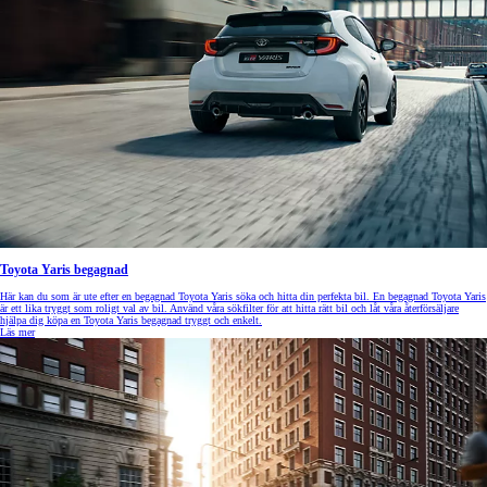
Toyota Yaris begagnad
Här kan du som är ute efter en begagnad Toyota Yaris söka och hitta din perfekta bil. En begagnad Toyota Yaris
är ett lika tryggt som roligt val av bil. Använd våra sökfilter för att hitta rätt bil och låt våra återförsäljare
hjälpa dig köpa en Toyota Yaris begagnad tryggt och enkelt.
Läs mer