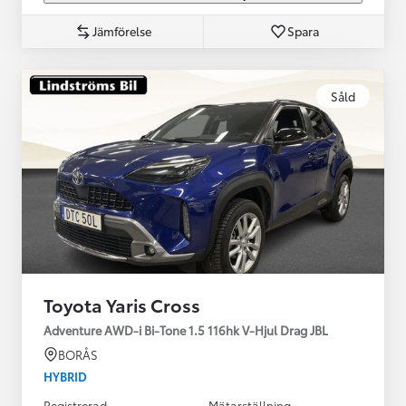
Jämförelse
Spara
Såld
Toyota Yaris Cross
Adventure AWD-i Bi-Tone 1.5 116hk V-Hjul Drag JBL
BORÅS
HYBRID
Registrerad
Mätarställning