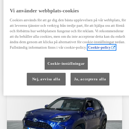
Registrerad
Mätarställning
09-2023
14 650 mil
Vi använder webbplats-cookies
Bränsle
Växellåda
Cookies används för att ge dig den bästa upplevelsen på vår webbplats, för
Hybrid Bensin
Automat
att leverera tjänster och verktyg från tredje part, för att hjälpa oss att förstå
Visa mer
och förbättra hur webbplatsen fungerar och för reklam. Vi rekommenderar
att du behåller alla cookies, men om du inte accepterar detta kan du enkelt
409 900 kr
ändra dem genom att klicka på alternativet för cookie-inställningar nedan.
Från 4 920 kr/mån
Fullständig information finns i vår cookie-policy.
Cookie-policy
Läs mer
Kontakta återförsäljare
Cookie-inställningar
Jämförelse
Spara
Nej, avvisa alla
Ja, acceptera alla