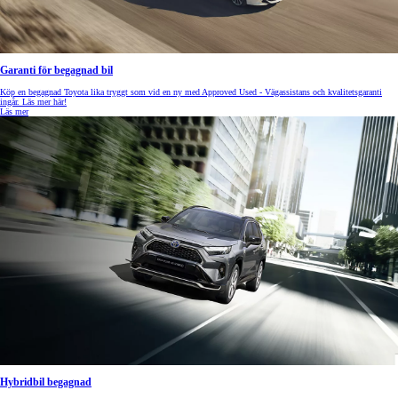
Garanti för begagnad bil
Köp en begagnad Toyota lika tryggt som vid en ny med Approved Used - Vägassistans och kvalitetsgaranti
ingår. Läs mer här!
Läs mer
Hybridbil begagnad