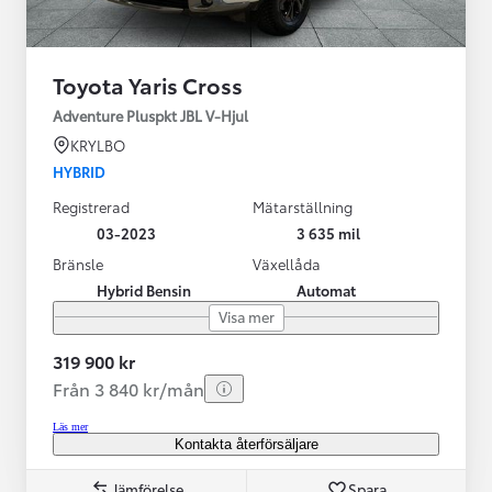
Toyota Yaris Cross
Adventure Pluspkt JBL V-Hjul
KRYLBO
HYBRID
Registrerad
Mätarställning
03-2023
3 635 mil
Bränsle
Växellåda
Hybrid Bensin
Automat
Visa mer
319 900 kr
Från 3 840 kr/mån
Läs mer
Kontakta återförsäljare
Jämförelse
Spara