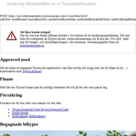
beräkning tillhandahålles av er Toyotaåterförsäljare.
POST https://usc-webcomponents.toyota-europe.com/v1/car-filter/se/sv?
carFilter=used&brand=toyota&uscEnv=production&sortOrder=published&disabledFilters=usedCarBrand&bra
Att låna kostar pengar!
Om du inte kan betala tillbaka skulden i tid riskerar du en betalningsanmärkning. Det kan
leda till svårigheter att få hyra bostad, teckna abonnemang och få nya lån. För stöd, vänd
dig till budget- och skuldrådgivningen i din kommun. Kontaktuppgifter finns på
konsumentverket.se
.
Approved used
När du köper en begagnad Toyota ska upplevelsen vara lika trevlig och trygg som om du köpte en ny – i
kombination med
Toyota Relaxed
.
Finans
Med lån hos Toyota Finans kan du smidigt finansiera din bil på det sätt som passar dig.
Försäkring
Försäkra din bil hos dem som känner till den bäst.
Toyota Approved Used
Toyota Approved Used
Billån
Billån
Bilförsäkring
Bilförsäkring
Begagnade biltyper