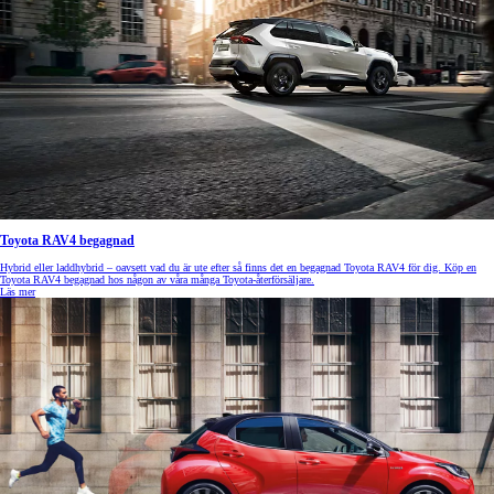
Toyota RAV4 begagnad
Hybrid eller laddhybrid – oavsett vad du är ute efter så finns det en begagnad Toyota RAV4 för dig. Köp en
Toyota RAV4 begagnad hos någon av våra många Toyota-återförsäljare.
Läs mer