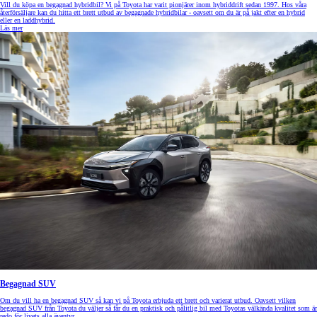
Vill du köpa en begagnad hybridbil? Vi på Toyota har varit pionjärer inom hybriddrift sedan 1997. Hos våra
återförsäljare kan du hitta ett brett utbud av begagnade hybridbilar - oavsett om du är på jakt efter en hybrid
eller en laddhybrid.
Läs mer
Begagnad SUV
Om du vill ha en begagnad SUV så kan vi på Toyota erbjuda ett brett och varierat utbud. Oavsett vilken
begagnad SUV från Toyota du väljer så får du en praktisk och pålitlig bil med Toyotas välkända kvalitet som är
redo för livets alla äventyr.