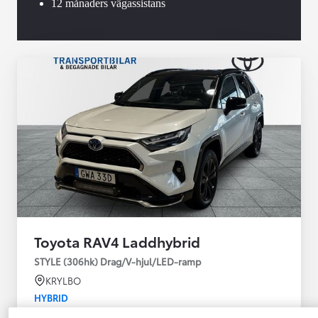
12 månaders vägassistans
Toyota RAV4 Laddhybrid
STYLE (306hk) Drag/V-hjul/LED-ramp
KRYLBO
HYBRID