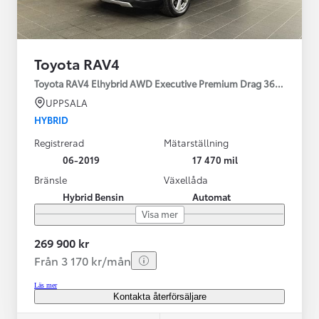
Toyota RAV4
Toyota RAV4 Elhybrid AWD Executive Premium Drag 360-kamera 
UPPSALA
HYBRID
Registrerad
Mätarställning
06-2019
17 470 mil
Bränsle
Växellåda
Hybrid Bensin
Automat
Visa mer
269 900 kr
Från 3 170 kr/mån
Läs mer
Kontakta återförsäljare