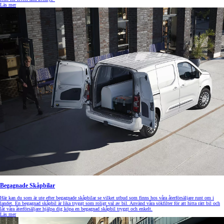
Läs mer
Begagnade Skåpbilar
Här kan du som är ute efter begagnade skåpbilar se vilket utbud som finns hos våra återförsäljare runt om i
landet. En begagnad skåpbil är lika tryggt som roligt val av bil. Använd våra sökfilter för att hitta rätt bil och
låt våra återförsäljare hjälpa dig köpa en begagnad skåpbil tryggt och enkelt.
Läs mer