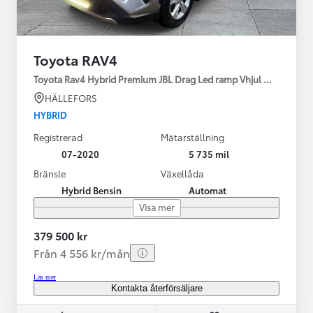
Toyota RAV4
Toyota Rav4 Hybrid Premium JBL Drag Led ramp Vhjul motorv
HÄLLEFORS
HYBRID
Registrerad
Mätarställning
07-2020
5 735 mil
Bränsle
Växellåda
Hybrid Bensin
Automat
Visa mer
379 500 kr
Från 4 556 kr/mån
Läs mer
Kontakta återförsäljare