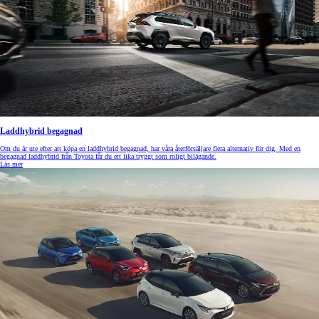
Laddhybrid begagnad
Om du är ute efter att köpa en laddhybrid begagnad, har våra återförsäljare flera alternativ för dig. Med en
begagnad laddhybrid från Toyota får du ett lika tryggt som roligt bilägande.
Läs mer