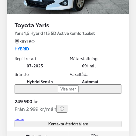
Toyota Yaris
Yaris 1,5 Hybrid 115 5D Active komfortpaket
KRYLBO
HYBRID
Registrerad
Mätarställning
07-2025
691 mil
Bränsle
Växellåda
Hybrid Bensin
Automat
Visa mer
249 900 kr
Från 2 999 kr/mån
Läs mer
Kontakta återförsäljare