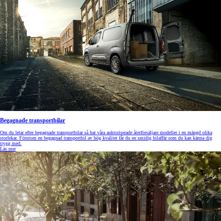
Begagnade transportbilar
Om du letar efter begagnade transportbilar så har våra auktoriserade återförsäljare modeller i en mängd olika
storlekar. Förutom en begagnad transportbil av hög kvalitet får du en smidig bilaffär som du kan känna dig
trygg med.
Läs mer