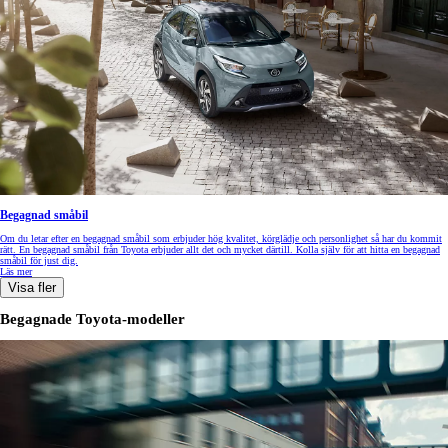
Begagnad småbil
Om du letar efter en begagnad småbil som erbjuder hög kvalitet, körglädje och personlighet så har du kommit
rätt. En begagnad småbil från Toyota erbjuder allt det och mycket därtill. Kolla själv för att hitta en begagnad
småbil för just dig.
Läs mer
Visa fler
Begagnade Toyota-modeller