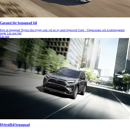
Garanti för begagnad bil
Köp en begagnad Toyota lika tryggt som vid en ny med Approved Used - Vägassistans och kvalitetsgaranti
ingår. Läs mer här!
Läs mer
Hybridbil begagnad