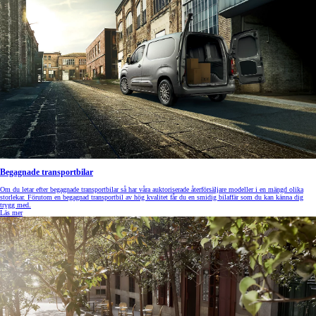
Begagnade transportbilar
Om du letar efter begagnade transportbilar så har våra auktoriserade återförsäljare modeller i en mängd olika
storlekar. Förutom en begagnad transportbil av hög kvalitet får du en smidig bilaffär som du kan känna dig
trygg med.
Läs mer