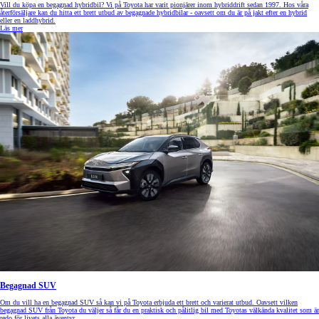
Vill du köpa en begagnad hybridbil? Vi på Toyota har varit pionjärer inom hybriddrift sedan 1997. Hos våra
återförsäljare kan du hitta ett brett utbud av begagnade hybridbilar - oavsett om du är på jakt efter en hybrid
eller en laddhybrid.
Läs mer
Begagnad SUV
Om du vill ha en begagnad SUV så kan vi på Toyota erbjuda ett brett och varierat utbud. Oavsett vilken
begagnad SUV från Toyota du väljer så får du en praktisk och pålitlig bil med Toyotas välkända kvalitet som är
redo för livets alla äventyr.