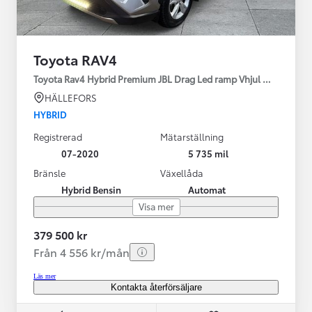
Toyota RAV4
Toyota Rav4 Hybrid Premium JBL Drag Led ramp Vhjul motorv
HÄLLEFORS
HYBRID
Registrerad
Mätarställning
07-2020
5 735 mil
Bränsle
Växellåda
Hybrid Bensin
Automat
Visa mer
379 500 kr
Från 4 556 kr/mån
Läs mer
Kontakta återförsäljare