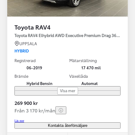
Toyota RAV4
Toyota RAV4 Elhybrid AWD Executive Premium Drag 360-kamera 
UPPSALA
HYBRID
Registrerad
Mätarställning
06-2019
17 470 mil
Bränsle
Växellåda
Hybrid Bensin
Automat
Visa mer
269 900 kr
Från 3 170 kr/mån
Läs mer
Kontakta återförsäljare