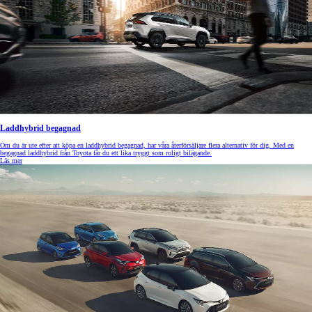
Laddhybrid begagnad
Om du är ute efter att köpa en laddhybrid begagnad, har våra återförsäljare flera alternativ för dig. Med en
begagnad laddhybrid från Toyota får du ett lika tryggt som roligt bilägande.
Läs mer