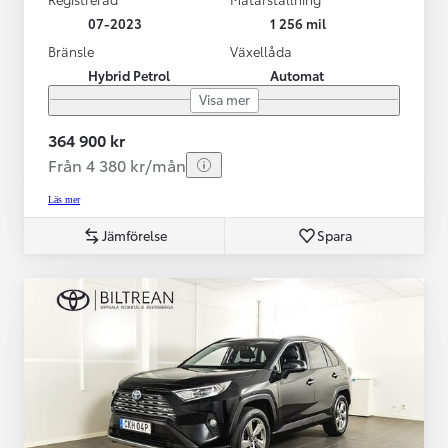
07-2023
1 256 mil
Bränsle
Växellåda
Hybrid Petrol
Automat
Visa mer
364 900 kr
Från 4 380 kr/mån
Läs mer
Jämförelse
Spara