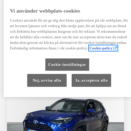
TOYOTA APPROVED
Vi använder webbplats-cookies
USED
Cookies används för att ge dig den bästa upplevelsen på vår webbplats, för
att leverera tjänster och verktyg från tredje part, för att hjälpa oss att förstå
och förbättra hur webbplatsen fungerar och för reklam. Vi rekommenderar
Garanti upp till 10 år eller 20 000 mil – i
att du behåller alla cookies, men om du inte accepterar detta kan du enkelt
kombination med Toyota Relax
ändra dem genom att klicka på alternativet för cookie-inställningar nedan.
Fullständig information finns i vår cookie-policy.
Cookie-policy
Godkända enligt en 145-punkts checklista
Cookie-inställningar
12 månaders vägassistans
Nej, avvisa alla
Ja, acceptera alla