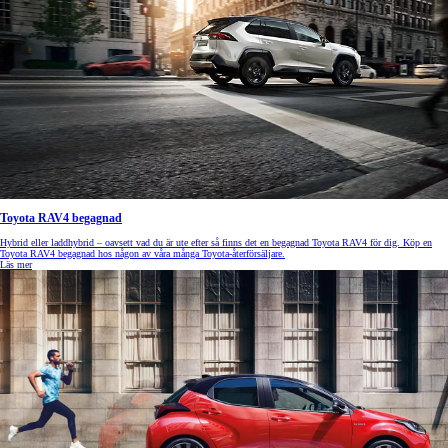
Toyota RAV4 begagnad
Hybrid eller laddhybrid – oavsett vad du är ute efter så finns det en begagnad Toyota RAV4 för dig. Köp en
Toyota RAV4 begagnad hos någon av våra många Toyota-återförsäljare.
Läs mer