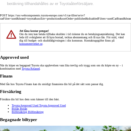
beräkning tillhandahålles av er Toyotaåterförsäljare.
POST https://usc-webcomponents.toyota-europe.com/v1/car-filter/se/sv?
carFilter=used&brand=toyota&uscEnv=production&sortOrder=published&disabledFilters=usedCarBrand&bra
Att låna kostar pengar!
Om du inte kan betala tillbaka skulden i tid riskerar du en betalningsanmärkning. Det kan
leda till svårigheter att få hyra bostad, teckna abonnemang och få nya lån. För stöd, vänd
dig till budget- och skuldrådgivningen i din kommun. Kontaktuppgifter finns på
konsumentverket.se
.
Approved used
När du köper en begagnad Toyota ska upplevelsen vara lika trevlig och trygg som om du köpte en ny – i
kombination med
Toyota Relaxed
.
Finans
Med lån hos Toyota Finans kan du smidigt finansiera din bil på det sätt som passar dig.
Försäkring
Försäkra din bil hos dem som känner till den bäst.
Toyota Approved Used
Toyota Approved Used
Billån
Billån
Bilförsäkring
Bilförsäkring
Begagnade biltyper