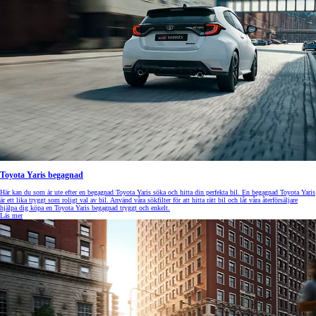
Toyota Yaris begagnad
Här kan du som är ute efter en begagnad Toyota Yaris söka och hitta din perfekta bil. En begagnad Toyota Yaris
är ett lika tryggt som roligt val av bil. Använd våra sökfilter för att hitta rätt bil och låt våra återförsäljare
hjälpa dig köpa en Toyota Yaris begagnad tryggt och enkelt.
Läs mer