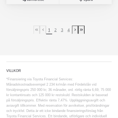
1
2
3
4
First Page
Previous page
Next page
Last Page
VILLKOR
*Finansiering via Toyota Financial Services:
Månadskostnadsexempel 2 234 kr/mån med Fördelslån vid
försäljningspris 250 000 kr, 36 månader, ord. rörlig ränta 6,69, 75 000
kr kontantinsats och 125 000 kr restskuld. Restskulden är baserad
på försäljningspris. Effektiv ränta 7,47%. Uppläggningsavgift och
aviavgift tillkommer. Med reservation för avvikelser, prisförändringar
och tryckfel. Detta är ett icke bindande finansieringsförslag från
Toyota Financial Services. Ett bindande, utförligare och individuell