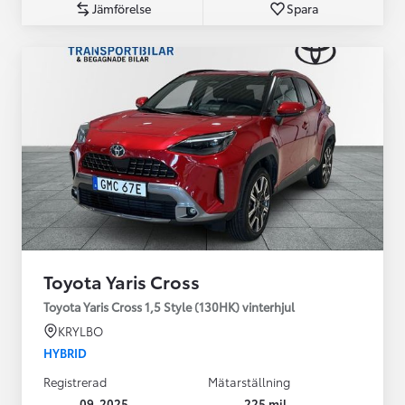
Jämförelse
Spara
Toyota Yaris Cross
Toyota Yaris Cross 1,5 Style (130HK) vinterhjul
KRYLBO
HYBRID
Registrerad
Mätarställning
09-2025
225 mil