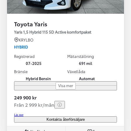
Toyota Yaris
Yaris 1,5 Hybrid 115 5D Active komfortpaket
KRYLBO
HYBRID
Registrerad
Mätarställning
07-2025
691 mil
Bränsle
Växellåda
Hybrid Bensin
Automat
Visa mer
249 900 kr
Från 2 999 kr/mån
Läs mer
Kontakta återförsäljare