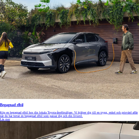
Begagnad elbil
Köp en begagnad elbil hos din lokala Toyota-återförsäljare. Vi hjälper dig till en trygg, enkel och prisvärd affär
när du har hittat en begagnad elbil som passar dig och din livsstil.
Läs mer