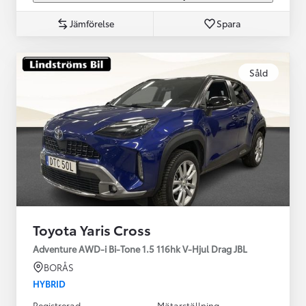
Jämförelse
Spara
Såld
Toyota Yaris Cross
Adventure AWD-i Bi-Tone 1.5 116hk V-Hjul Drag JBL
BORÅS
HYBRID
Registrerad
Mätarställning