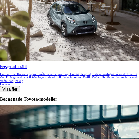
Begagnad småbil
Om du letar efter en begagnad småbil som erbjuder hög kvalitet, körglädje och personlighet så har du kommit
rätt. En begagnad småbil från Toyota erbjuder allt det och mycket därtill. Kolla själv för att hitta en begagnad
småbil för just dig.
Läs mer
Visa fler
Begagnade Toyota-modeller