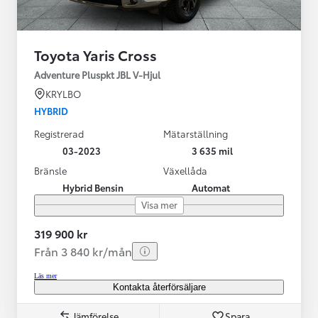
Toyota Yaris Cross
Adventure Pluspkt JBL V-Hjul
KRYLBO
HYBRID
Registrerad
Mätarställning
03-2023
3 635 mil
Bränsle
Växellåda
Hybrid Bensin
Automat
Visa mer
319 900 kr
Från 3 840 kr/mån
Läs mer
Kontakta återförsäljare
Jämförelse
Spara