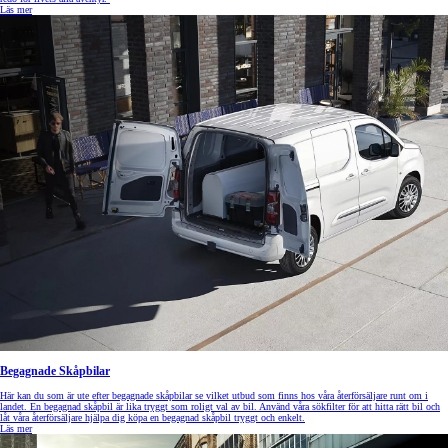
Läs mer
Begagnade Skåpbilar
Här kan du som är ute efter begagnade skåpbilar se vilket utbud som finns hos våra återförsäljare runt om i
landet. En begagnad skåpbil är lika tryggt som roligt val av bil. Använd våra sökfilter för att hitta rätt bil och
låt våra återförsäljare hjälpa dig köpa en begagnad skåpbil tryggt och enkelt.
Läs mer