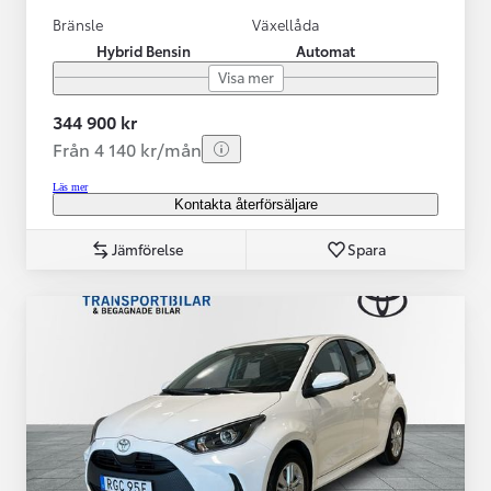
Bränsle
Växellåda
Hybrid Bensin
Automat
Visa mer
344 900 kr
Från 4 140 kr/mån
Läs mer
Kontakta återförsäljare
Jämförelse
Spara