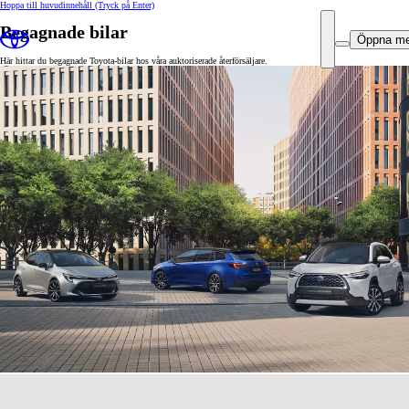
Hoppa till huvudinnehåll
(Tryck på Enter)
Begagnade bilar
Öppna m
Här hittar du begagnade Toyota-bilar hos våra auktoriserade återförsäljare.