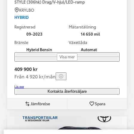
STYLE (306hk) Drag/V-hjul/LED-ramp
KRYLBO
HYBRID
Registrerad
Mätarställning
09-2023
14 650 mil
Bränsle
Växellåda
Hybrid Bensin
Automat
Visa mer
409 900 kr
Från 4 920 kr/mån
Läs mer
Kontakta återförsäljare
Jämförelse
Spara