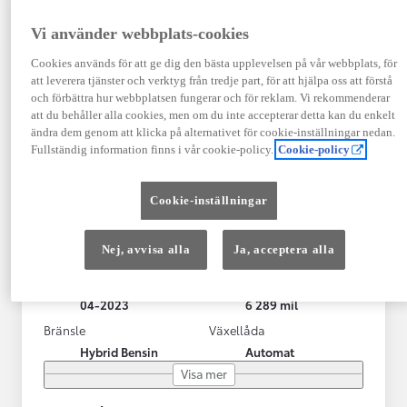
Vi använder webbplats-cookies
Cookies används för att ge dig den bästa upplevelsen på vår webbplats, för
att leverera tjänster och verktyg från tredje part, för att hjälpa oss att förstå
och förbättra hur webbplatsen fungerar och för reklam. Vi rekommenderar
att du behåller alla cookies, men om du inte accepterar detta kan du enkelt
ändra dem genom att klicka på alternativet för cookie-inställningar nedan.
Fullständig information finns i vår cookie-policy.
Cookie-policy
Toyota Yaris Cross
Cookie-inställningar
Toyota Yaris Cross 1,5 Hybrid Adventure Drag V-Hjul
KRYLBO
Nej, avvisa alla
Ja, acceptera alla
HYBRID
Registrerad
Mätarställning
04-2023
6 289 mil
Bränsle
Växellåda
Hybrid Bensin
Automat
Visa mer