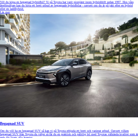
Vill du köpa en begagnad hybridbil? Vi på Toyota har varit pionjärer inom hybriddrift sedan 1997. Hos våra
återförsäljare kan du hitta ett brett utbud av begagnade hybridbilar - oavsett om du är på jakt efter en hybrid
eller en laddhybrid.
Läs mer
Begagnad SUV
Om du vill ha en begagnad SUV så kan vi på Toyota erbjuda ett brett och varierat utbud. Oavsett vilken
begagnad SUV från Toyota du väljer så får du en praktisk och pålitlig bil med Toyotas välkända kvalitet som är
redo för livets alla äventyr.