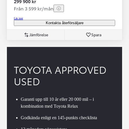
299 900 kr
Från 3 599 kr/mån
Läs mer
Kontakta återförsäljare
Jämförelse
Spara
TOYOTA APPROVED
USED
Garanti upp till 10 år eller 20 000 mil – i
kombination med Toyota Relax
Godkända enligt en 145-punkts checklista