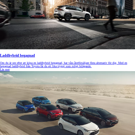
Laddhybrid begagnad
Om du är ute efter att köpa en laddhybrid begagnad, har våra återförsäljare flera alternativ för dig. Med en
begagnad laddhybrid från Toyota får du ett lika tryggt som roligt bilägande.
Läs mer