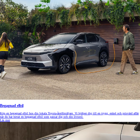
Begagnad elbil
Köp en begagnad elbil hos din lokala Toyota-återförsäljare. Vi hjälper dig till en trygg, enkel och prisvärd affär
när du har hittat en begagnad elbil som passar dig och din livsstil.
Läs mer