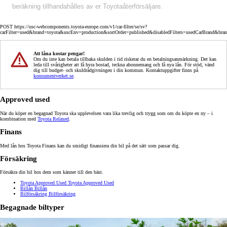
beräkning tillhandahålles av er Toyotaåterförsäljare.
POST https://usc-webcomponents.toyota-europe.com/v1/car-filter/se/sv?
carFilter=used&brand=toyota&uscEnv=production&sortOrder=published&disabledFilters=usedCarBrand&bra
Att låna kostar pengar!
Om du inte kan betala tillbaka skulden i tid riskerar du en betalningsanmärkning. Det kan
leda till svårigheter att få hyra bostad, teckna abonnemang och få nya lån. För stöd, vänd
dig till budget- och skuldrådgivningen i din kommun. Kontaktuppgifter finns på
konsumentverket.se
.
Approved used
När du köper en begagnad Toyota ska upplevelsen vara lika trevlig och trygg som om du köpte en ny – i
kombination med
Toyota Relaxed
.
Finans
Med lån hos Toyota Finans kan du smidigt finansiera din bil på det sätt som passar dig.
Försäkring
Försäkra din bil hos dem som känner till den bäst.
Toyota Approved Used
Toyota Approved Used
Billån
Billån
Bilförsäkring
Bilförsäkring
Begagnade biltyper