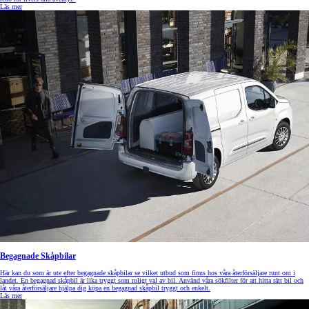
Läs mer
Begagnade Skåpbilar
Här kan du som är ute efter begagnade skåpbilar se vilket utbud som finns hos våra återförsäljare runt om i
landet. En begagnad skåpbil är lika tryggt som roligt val av bil. Använd våra sökfilter för att hitta rätt bil och
låt våra återförsäljare hjälpa dig köpa en begagnad skåpbil tryggt och enkelt.
Läs mer