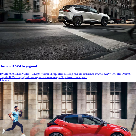
Toyota RAV4 begagnad
Hybrid eller laddhybrid – oavsett vad du är ute efter så finns det en begagnad Toyota RAV4 för dig. Köp en
Toyota RAV4 begagnad hos någon av våra många Toyota-återförsäljare.
Läs mer