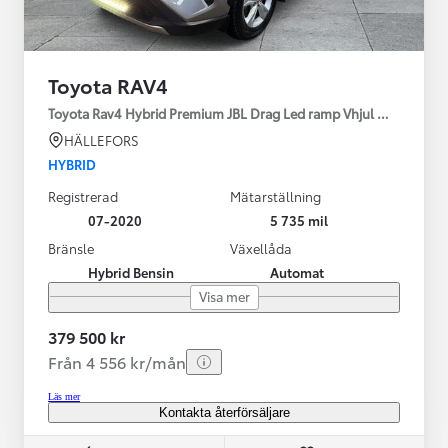
Toyota RAV4
Toyota Rav4 Hybrid Premium JBL Drag Led ramp Vhjul motorv
HÄLLEFORS
HYBRID
Registrerad
Mätarställning
07-2020
5 735 mil
Bränsle
Växellåda
Hybrid Bensin
Automat
Visa mer
379 500 kr
Från 4 556 kr/mån
Läs mer
Kontakta återförsäljare