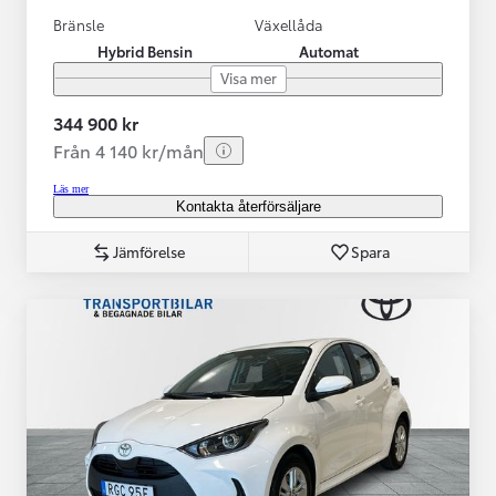
Bränsle
Växellåda
Hybrid Bensin
Automat
Visa mer
344 900 kr
Från 4 140 kr/mån
Läs mer
Kontakta återförsäljare
Jämförelse
Spara