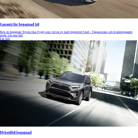
Garanti för begagnad bil
Köp en begagnad Toyota lika tryggt som vid en ny med Approved Used - Vägassistans och kvalitetsgaranti
ingår. Läs mer här!
Läs mer
Hybridbil begagnad