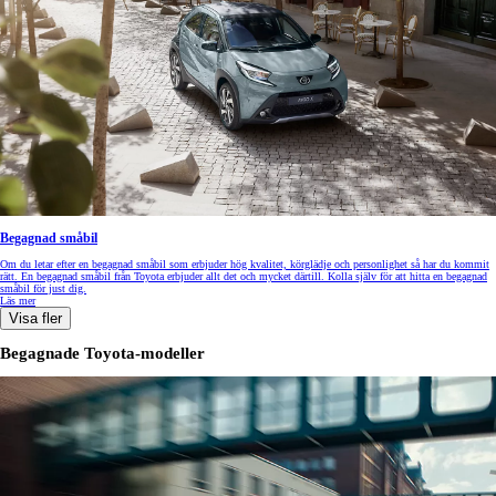
Begagnad småbil
Om du letar efter en begagnad småbil som erbjuder hög kvalitet, körglädje och personlighet så har du kommit
rätt. En begagnad småbil från Toyota erbjuder allt det och mycket därtill. Kolla själv för att hitta en begagnad
småbil för just dig.
Läs mer
Visa fler
Begagnade Toyota-modeller