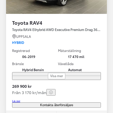
Toyota RAV4
Toyota RAV4 Elhybrid AWD Executive Premium Drag 360-kamera 
UPPSALA
HYBRID
Registrerad
Mätarställning
06-2019
17 470 mil
Bränsle
Växellåda
Hybrid Bensin
Automat
Visa mer
269 900 kr
Från 3 170 kr/mån
Läs mer
Kontakta återförsäljare