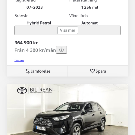
07-2023
1 256 mil
Bränsle
Växellåda
Hybrid Petrol
Automat
Visa mer
364 900 kr
Från 4 380 kr/mån
Läs mer
Jämförelse
Spara