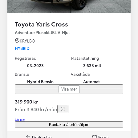
Toyota Yaris Cross
Adventure Pluspkt JBL V-Hjul
KRYLBO
HYBRID
Registrerad
Mätarställning
03-2023
3 635 mil
Bränsle
Växellåda
Hybrid Bensin
Automat
Visa mer
319 900 kr
Från 3 840 kr/mån
Läs mer
Kontakta återförsäljare
Jämförelse
Spara