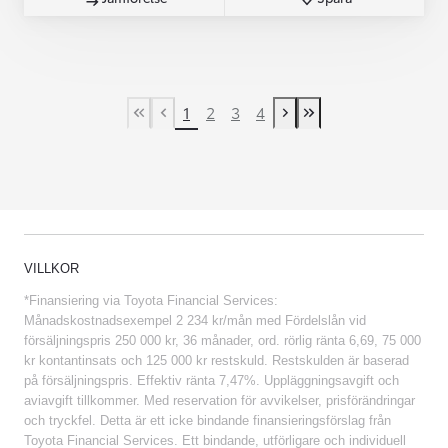
1
2
3
4
First Page
Previous page
Next page
Last Page
VILLKOR
*Finansiering via Toyota Financial Services:
Månadskostnadsexempel 2 234 kr/mån med Fördelslån vid
försäljningspris 250 000 kr, 36 månader, ord. rörlig ränta 6,69, 75 000
kr kontantinsats och 125 000 kr restskuld. Restskulden är baserad
på försäljningspris. Effektiv ränta 7,47%. Uppläggningsavgift och
aviavgift tillkommer. Med reservation för avvikelser, prisförändringar
och tryckfel. Detta är ett icke bindande finansieringsförslag från
Toyota Financial Services. Ett bindande, utförligare och individuell