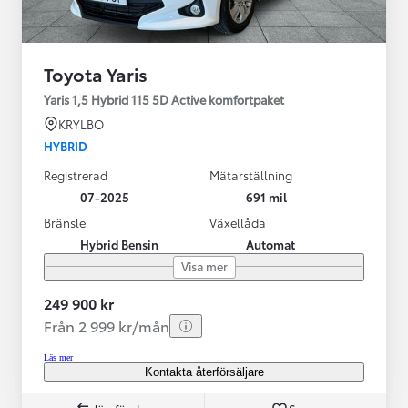
Toyota Yaris
Yaris 1,5 Hybrid 115 5D Active komfortpaket
KRYLBO
HYBRID
Registrerad
Mätarställning
07-2025
691 mil
Bränsle
Växellåda
Hybrid Bensin
Automat
Visa mer
249 900 kr
Från 2 999 kr/mån
Läs mer
Kontakta återförsäljare