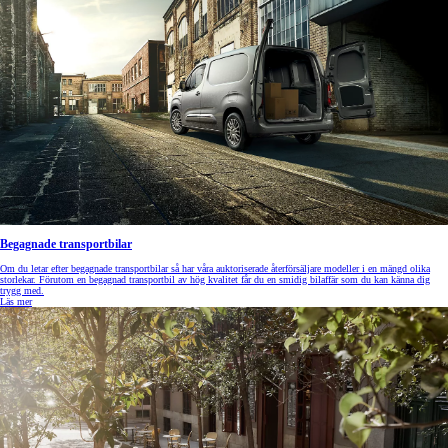
Begagnade transportbilar
Om du letar efter begagnade transportbilar så har våra auktoriserade återförsäljare modeller i en mängd olika
storlekar. Förutom en begagnad transportbil av hög kvalitet får du en smidig bilaffär som du kan känna dig
trygg med.
Läs mer