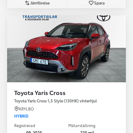
Jämförelse
Spara
Toyota Yaris Cross
Toyota Yaris Cross 1,5 Style (130HK) vinterhjul
KRYLBO
HYBRID
Registrerad
Mätarställning
09-2025
225 mil