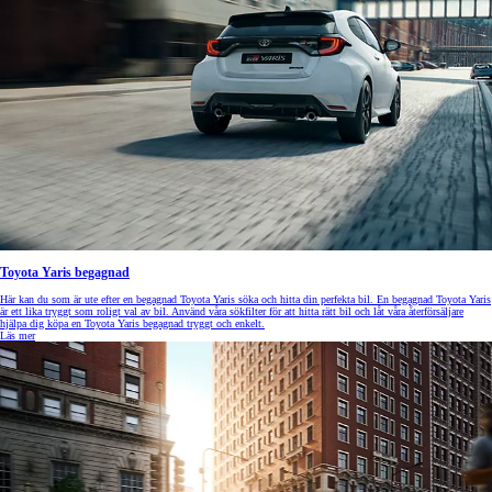
Toyota Yaris begagnad
Här kan du som är ute efter en begagnad Toyota Yaris söka och hitta din perfekta bil. En begagnad Toyota Yaris
är ett lika tryggt som roligt val av bil. Använd våra sökfilter för att hitta rätt bil och låt våra återförsäljare
hjälpa dig köpa en Toyota Yaris begagnad tryggt och enkelt.
Läs mer