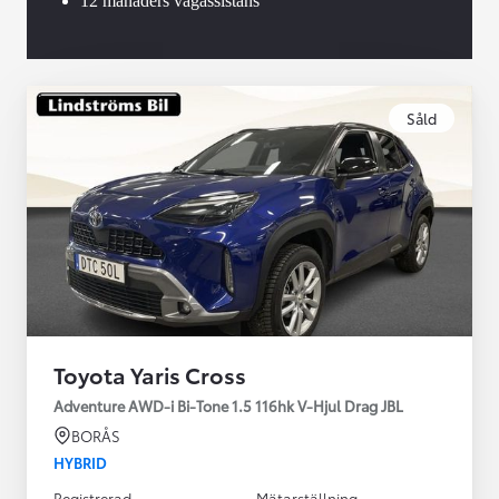
12 månaders vägassistans
Såld
Toyota Yaris Cross
Adventure AWD-i Bi-Tone 1.5 116hk V-Hjul Drag JBL
BORÅS
HYBRID
Registrerad
Mätarställning