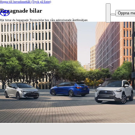
Hoppa till huvudinnehåll
(Tryck på Enter)
Begagnade bilar
Öppna m
Här hittar du begagnade Toyota-bilar hos våra auktoriserade återförsäljare.