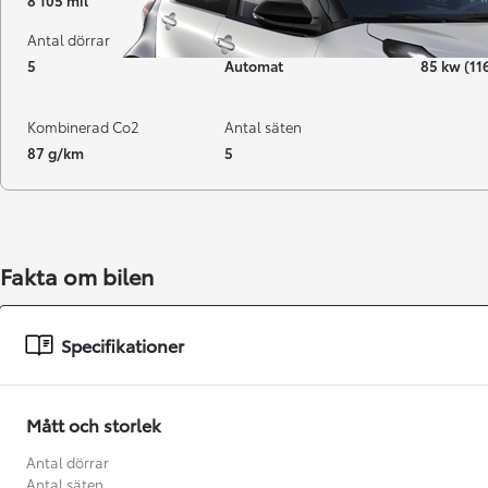
8 105 mil
05-2023
Hybrid Be
Antal dörrar
Växellåda
Effekt
5
Automat
85 kw (11
Kombinerad Co2
Antal säten
87 g/km
5
Fakta om bilen
Från 238 900 kr
Specifikationer
Från 2 349 kr/mån
Easy Billån
GR Yaris
BENSIN
Mått och storlek
Antal dörrar
Antal säten