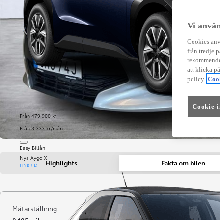
Vi använ
Cookies anvä
från tredje p
rekommender
att klicka p
policy.
Cook
Cookie-i
Från 479 900 kr
Från 3 333 kr/mån
Easy Billån
Nya Aygo X
Highlights
Fakta om bilen
HYBRID
Mätarställning
Registrerad
Bränsle