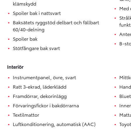
klämskydd
Med e
Spoiler bak i nattsvart
Strå
Baksätets ryggstöd delbart och fällbart
funkt
60/40-delning
Ante
Spoiler bak
B-st
Stötfångare bak svart
Interiör
Instrumentpanel, övre, svart
Mittk
Ratt 3-ekrad, läderklädd
Hand
Framdörrar, dekorinlägg
Blue
Förvaringsfickor i bakdörrarna
Inner
Textilmattor
Matt
Luftkonditionering, automatisk (AAC)
Toyo