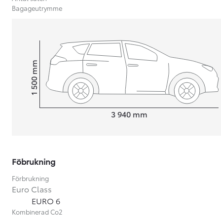
Bagageutrymme
mm
1 500
Height
Length
3 940
mm
Föbrukning
Förbrukning
Från 599 900 kr
Euro Class
Nya Corolla Cross
EURO 6
HYBRID
Kombinerad Co2