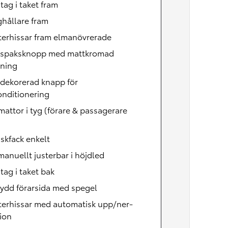
ag i taket fram
hållare fram
terhissar fram elmanövrerade
lspaksknopp med mattkromad
tning
dekorerad knapp för
onditionering
attor i tyg (förare & passagerare
skfack enkelt
manuellt justerbar i höjdled
ag i taket bak
ydd förarsida med spegel
terhissar med automatisk upp/ner-
ion