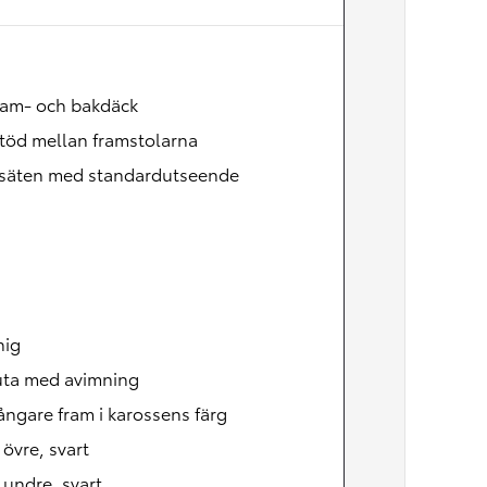
Nya GR GT
The soul lives on
ram- och bakdäck
töd mellan framstolarna
säten med standardutseende
nig
uta med avimning
ångare fram i karossens färg
, övre, svart
, undre, svart