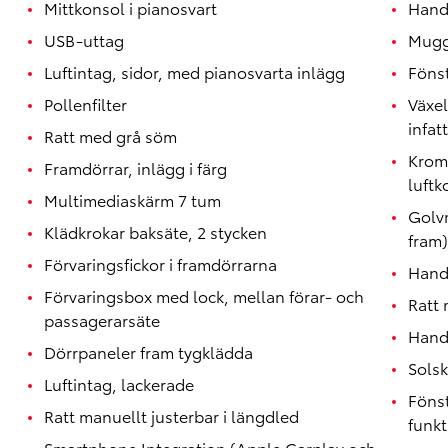
Mittkonsol i pianosvart
Handt
USB-uttag
Mugg
Luftintag, sidor, med pianosvarta inlägg
Föns
Pollenfilter
Växe
infat
Ratt med grå söm
Krom
Framdörrar, inlägg i färg
luftk
Multimediaskärm 7 tum
Golvm
Klädkrokar baksäte, 2 stycken
fram)
Förvaringsfickor i framdörrarna
Hand
Förvaringsbox med lock, mellan förar- och
Ratt 
passagerarsäte
Handt
Dörrpaneler fram tygklädda
Solsk
Luftintag, lackerade
Föns
Ratt manuellt justerbar i längdled
funkt
Smartphone Integration (Apple Carplay och