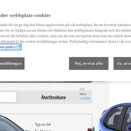
Instruktionsfilmer
Toyota C-HR Instruktionsfilmer
Yaris Instruktionsfilmer
der webbplats-cookies
Yaris Cross Instruktionsfilmer
Digital Smart Nyckel Instruktionsfi
nds för att ge dig den bästa upplevelsen på vår webbplats, för att leverera tjänster
art, för att hjälpa oss att förstå och förbättra hur webbplatsen fungerar och för reklam
ar att du behåller alla cookies, men om du inte accepterar detta kan du enkelt än
å alternativet för cookie-inställningar nedan. Fullständig information finns i vår coo
ie-policy
nställningar
Nej, avvisa alla
Ja, acc
Från 569 900 kr
Från 3 958 kr/mån
Yaris
Återförsäljare
HYBRID
Typ av bil