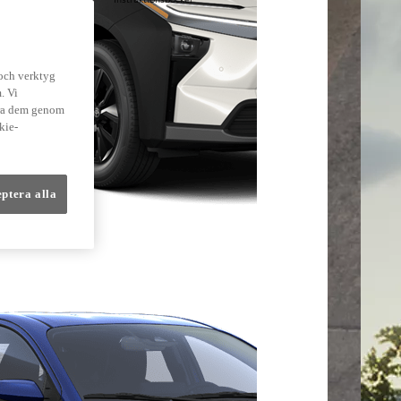
lmer
 och verktyg
. Vi
dra dem genom
kie-
eptera alla