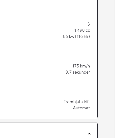
3
1 490
cc
85
kw (116 hk)
175
km/h
9,7
sekunder
Framhjulsdrift
Automat
Från 350 900 kr
Från 3 450 kr/mån
Easy Billån