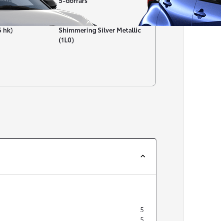
nsin
5-dörrars
Färg
6 hk)
Shimmering Silver Metallic
(1L0)
Från 257 900 kr
Från 2 535 kr/mån
Easy Billån
Corolla
HYBRID
5
5