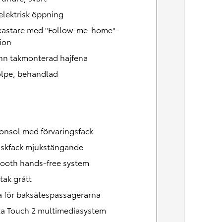
lektrisk öppning
lkastare med "Follow-me-home"-
ion
nn takmonterad hajfena
olpe, behandlad
onsol med förvaringsfack
skfack mjukstängande
tooth hands-free system
tak grått
a för baksätespassagerarna
ta Touch 2 multimediasystem