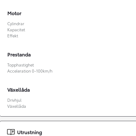
Motor
Cylindrar
Kapacitet
Effekt
Prestanda
Topphastighet
Acceleration 0-100km/h
Växellåda
Drivhjul
Växellåda
Från 360 900 kr
Från 3 548 kr/mån
Utrustning
Easy Billån