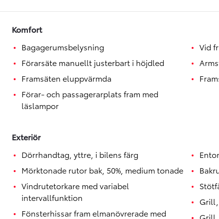
Toyota GR Supra
BENSIN
Komfort
Bagagerumsbelysning
Vid f
Förarsäte manuellt justerbart i höjdled
Arms
Framsäten eluppvärmda
Fram
Förar- och passagerarplats fram med
läslampor
Exteriör
Dörrhandtag, yttre, i bilens färg
Ento
Mörktonade rutor bak, 50%, medium tonade
Bakr
Vindrutetorkare med variabel
Stötf
intervallfunktion
Grill
Fönsterhissar fram elmanövrerade med
Grill