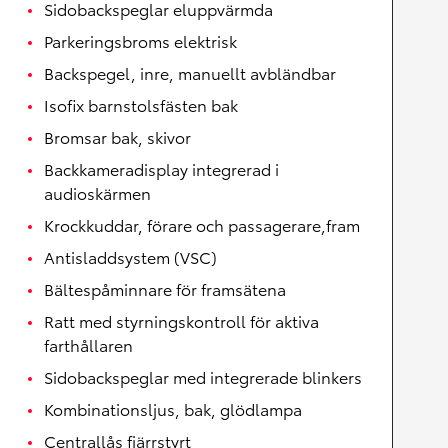
Sidobackspeglar eluppvärmda
Parkeringsbroms elektrisk
Backspegel, inre, manuellt avbländbar
Isofix barnstolsfästen bak
Bromsar bak, skivor
Backkameradisplay integrerad i
audioskärmen
Krockkuddar, förare och passagerare,fram
Antisladdsystem (VSC)
Bältespåminnare för framsätena
Ratt med styrningskontroll för aktiva
farthållaren
Sidobackspeglar med integrerade blinkers
Kombinationsljus, bak, glödlampa
Centrallås fjärrstyrt