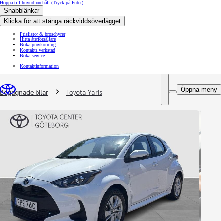
Hoppa till huvudinnehåll
(Tryck på Enter)
Snabblänkar
Klicka för att stänga räckviddsöverlägget
Prislistor & broschyrer
Hitta återförsäljare
Boka provkörning
Kontakta verkstad
Boka service
Kontaktinformation
You are here
:
Öppna meny
Begagnade bilar
Toyota Yaris