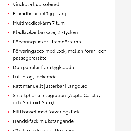
Vindruta ljudisolerad
Framdörrar, inlägg i färg
Multimediaskärm 7 tum
Klädkrokar baksäte, 2 stycken
Förvaringsfickor i framdörrarna
Förvaringsbox med lock, mellan förar- och
passagerarsäte
Dörrpaneler fram tygklädda
Luftintag, lackerade
Ratt manuellt justerbar i längdled
Smartphone Integration (Apple Carplay
och Android Auto)
Mittkonsol med förvaringsfack
Handskfack mjukstängande
Växelspaksknopp i Urethane