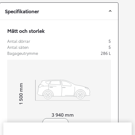
Specifikationer
Mått och storlek
Antal dörrar
5
Antal säten
5
Bagageutrymme
286
L
mm
1 500
Height
Length
3 940
mm