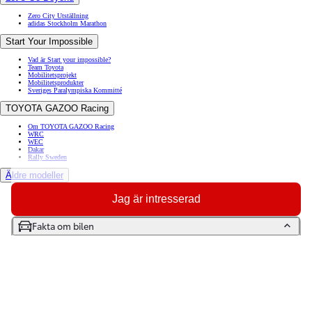
Zero City Utställning
adidas Stockholm Marathon
Start Your Impossible
Vad är Start your impossible?
Team Toyota
Mobilitetsprojekt
Mobilitetsprodukter
Sveriges Paralympiska Kommitté
TOYOTA GAZOO Racing
Om TOYOTA GAZOO Racing
WRC
WEC
Dakar
Rally Sweden
Äldre modeller
Toyota GR86
Jag är intresserad
Toyota Auris
Toyota Prius
Toyota GT86
Fakta om bilen
Toyota Avensis
Toyota Celica
Toyota Verso
Toyota Proace City Verso Electric
Toyota Camry
Artiklar
Bogsera bil
Diesel eller bensin
Elbil på vintern