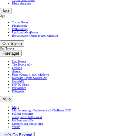
Fler nyhetsbrev
Äga
Äga
Toyota Relax
Finansiering
Bilförsäkring
Uppkopplade tjänster
Boka service
(Opens in new window)
Om Toyota
Om Toyota
Företaget
Om Toyota
The Toyota Way
Historia
Ansvar
Press
(Opens in new window)
Kontakta Toyota Sweden AB
Covid-19
KINTO Share
Bilsäkerhet
Bilägande
Miljö
Miljö
Miljöutmaning - Environmental Challenge 2050
Hållbar mobilitet
4 steg för en bättre värld
Hållbart samhälle
Styrning och uppföljning
WLTP
Let´s Go Beyond