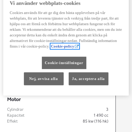
Vi använder webbplats-cookies
Cookies används för att ge dig den bästa upplevelsen på vår
webbplats, för att leverera tjänster och verktyg från tredje part, för att
Width
1 745
mm
hjälpa oss att förstå och förbättra hur webbplatsen fungerar och för
reklam. Vi rekommenderar att du behåller alla cookies, men om du inte
accepterar detta kan du enkelt ändra dem genom att klicka på
alternativet för cookie-inställningar nedan. Fullständig information
finns i vår cookie-policy.
Cookie-policy
Föbrukning
Förbrukning
3,8
l/100 km
Cookie-inställningar
Euro Class
EURO 6
Nej, avvisa alla
Ja, acceptera alla
Kombinerad Co2
87
g/km
Motor
Cylindrar
3
Kapacitet
1 490
cc
Effekt
85
kw (116 hk)