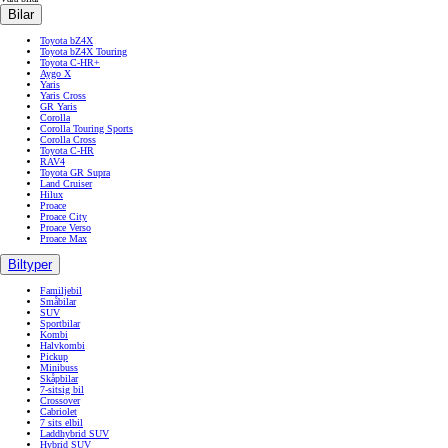
Bilar
Toyota bZ4X
Toyota bZ4X Touring
Toyota C-HR+
Aygo X
Yaris
Yaris Cross
GR Yaris
Corolla
Corolla Touring Sports
Corolla Cross
Toyota C-HR
RAV4
Toyota GR Supra
Land Cruiser
Hilux
Proace
Proace City
Proace Verso
Proace Max
Biltyper
Familjebil
Småbilar
SUV
Sportbilar
Kombi
Halvkombi
Pickup
Minibuss
Skåpbilar
7-sitsig bil
Crossover
Cabriolet
7 sits elbil
Laddhybrid SUV
Hybrid SUV