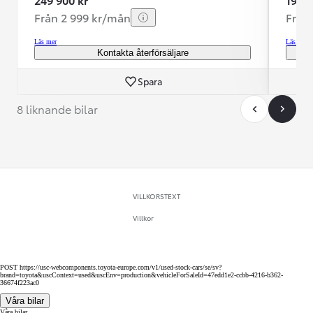
Från 2 999 kr/mån
Från
Läs mer
Läs mer
Kontakta återförsäljare
Spara
8 liknande bilar
VILLKORSTEXT
Villkor
POST https://usc-webcomponents.toyota-europe.com/v1/used-stock-cars/se/sv?
brand=toyota&uscContext=used&uscEnv=production&vehicleForSaleId=47edd1e2-ccbb-4216-b362-
36674f223ac0
Våra bilar
Våra bilar