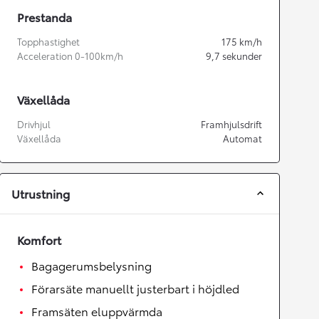
Prestanda
Topphastighet
175
km/h
Acceleration 0-100km/h
9,7
sekunder
Växellåda
Drivhjul
Framhjulsdrift
Växellåda
Automat
Utrustning
Komfort
Bagagerumsbelysning
Förarsäte manuellt justerbart i höjdled
Framsäten eluppvärmda