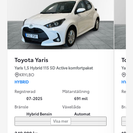
Toyota Yaris
Toyo
Yaris 1,5 Hybrid 115 5D Active komfortpaket
Yaris 
KRYLBO
KU
HYBRID
HYBR
Registrerad
Mätarställning
Regist
07-2025
691 mil
Bränsle
Växellåda
Bräns
Hybrid Bensin
Automat
Visa mer
249 900 kr
199 9