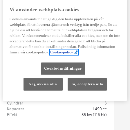
Vi använder webbplats-cookies
Width
1 745
mm
Cookies används för att ge dig den bästa upplevelsen på vår
webbplats, för att leverera tjänster och verktyg från tredje part, för att
hjälpa oss att förstå och förbättra hur webbplatsen fungerar och för
reklam. Vi rekommenderar att du behåller alla cookies, men om du inte
accepterar detta kan du enkelt ändra dem genom att klicka på
Föbrukning
alternativet för cookie-inställningar nedan. Fullständig information
finns i vår cookie-policy.
Cookie-policy
Förbrukning
3,8
l/100 km
Euro Class
EURO 6
Cookie-inställningar
Kombinerad Co2
87
g/km
Nej, avvisa alla
Ja, acceptera alla
Motor
Cylindrar
3
Kapacitet
1 490
cc
Effekt
85
kw (116 hk)