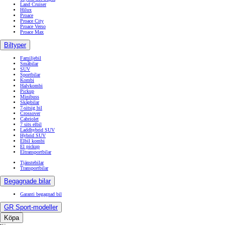
Land Cruiser
Hilux
Proace
Proace City
Proace Verso
Proace Max
Biltyper
Familjebil
Småbilar
SUV
Sportbilar
Kombi
Halvkombi
Pickup
Minibuss
Skåpbilar
7-sitsig bil
Crossover
Cabriolet
7 sits elbil
Laddhybrid SUV
Hybrid SUV
Elbil kombi
El pickup
Eltransportbilar
Tjänstebilar
Transportbilar
Begagnade bilar
Garanti begagnad bil
GR Sport-modeller
Köpa