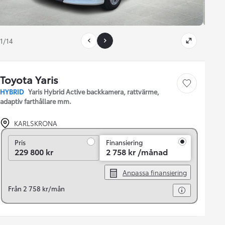
1/14
Toyota Yaris
Save car
HYBRID
Yaris Hybrid Active backkamera, rattvärme,
adaptiv farthållare mm.
KARLSKRONA
Pris
Pris
Finansiering
229 800 kr
2 758 kr /månad
Anpassa finansiering
Från 2 758 kr/mån