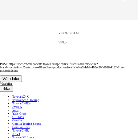
VILLKORSTEXT
Villkor
POST https://usc-webcomponents.toyota-europe.com/v1/used-stock-cars/se/sv?
brand=toyota&uscContext=used&uscEnv=production&vehicleForSaleId=480ec30f-6036-4182-81a4-
c5d3d96585d2
Våra bilar
Våra bilar
Bilar
Toyota bZ4X
Toyota bZ4X Touring
Toyota C-HR+
Aygo X
Yaris
Yaris Cross
GR Yaris
Corolla
Corolla Touring Sports
Corolla Cross
Toyota C-HR
RAV4
Toyota GR Supra