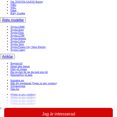
Om TOYOTA GAZOO Racing
WRC
WEC
Dakar
Rally Sweden
Äldre modeller
Toyota GR86
Toyota Auris
Toyota Prius
Toyota GT86
Toyota Avensis
Toyota Celica
Toyota Verso
Toyota Proace City Verso Electric
Toyota Camry
Artiklar
Bogsera bil
Diesel eller bensin
Elbil på vintern
Hur mycket får jag dra med min bil
Mönsterdjup på däck
Kontakta oss
Håll dig uppdaterad
(Opens in new window)
Tillgänglighet
Data Act
(Opens in new window)
(Opens in new window)
(Opens in new window)
(Opens in new window)
Copyright © Toyota 2026
Jag är intresserad
Sajtpolicy
Integritetspolicy