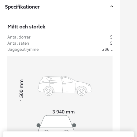
Specifikationer
Mått och storlek
Antal dörrar
5
Antal säten
5
Bagageutrymme
286
L
mm
1 500
Height
Length
3 940
mm