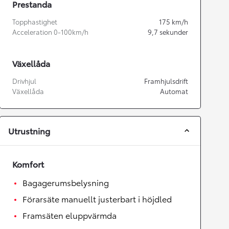
Prestanda
Topphastighet
175
km/h
Acceleration 0-100km/h
9,7
sekunder
Växellåda
Drivhjul
Framhjulsdrift
Växellåda
Automat
Utrustning
Komfort
Bagagerumsbelysning
Förarsäte manuellt justerbart i höjdled
Framsäten eluppvärmda