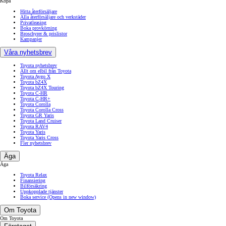
Köpa
Hitta återförsäljare
Alla återförsäljare och verkstäder
Privatleasing
Boka provkörning
Broschyrer & prislistor
Kampanjer
Våra nyhetsbrev
Toyota nyhetsbrev
Allt om elbil från Toyota
Toyota Aygo X
Toyota bZ4X
Toyota bZ4X Touring
Toyota C-HR
Toyota C-HR+
Toyota Corolla
Toyota Corolla Cross
Toyota GR Yaris
Toyota Land Cruiser
Toyota RAV4
Toyota Yaris
Toyota Yaris Cross
Fler nyhetsbrev
Äga
Äga
Toyota Relax
Finansiering
Bilförsäkring
Uppkopplade tjänster
Boka service
(Opens in new window)
Om Toyota
Om Toyota