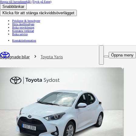
Hoppa till huvudinnehåll
(Tryck på Enter)
Snabblänkar
Klicka för att stänga räckviddsöverlägget
Prislistor & broschyrer
Hitta återförsäljare
Boka provkörning
Kontakta verkstad
Boka service
Kontaktinformation
You are here
:
Öppna meny
Begagnade bilar
Toyota Yaris