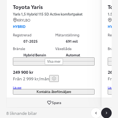
Toyota Yaris
Toyo
Yaris 1,5 Hybrid 115 5D Active komfortpaket
1.5
KRYLBO
KR
HYBRID
HYBR
Registrerad
Mätarställning
Regist
07-2025
691 mil
Bränsle
Växellåda
Bräns
Hybrid Bensin
Automat
Visa mer
249 900 kr
269 9
Från 2 999 kr/mån
Från
Läs mer
Läs mer
Kontakta återförsäljare
Spara
8 liknande bilar