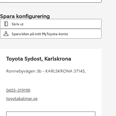
Spara konfigurering
Skriv ut
Spara bilen på mitt MyToyota-konto
Toyota Sydost, Karlskrona
Ronnebyvägen 3b - KARLSKRONA 37145,
0455-319190
(Opens in new tab)
toyotakalmar.se
(Opens in new tab)