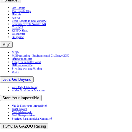
Företaget
Om Toyota
The Toyota Way
Historia
Ansvar
Press
(Opens in new window)
Kontakta Toyota Sweden AB
Covid-19
KINTO Share
Bilsäkerhet
Bilägande
Miljö
Miljö
Miljöutmaning - Environmental Challenge 2050
Hållbar mobilitet
4 steg för en bättre värld
Hållbart samhälle
Styrning och uppföljning
WLTP
Let´s Go Beyond
Zero City Utställning
adidas Stockholm Marathon
Start Your Impossible
Vad är Start your impossible?
Team Toyota
Mobilitetsprojekt
Mobilitetsprodukter
Sveriges Paralympiska Kommitté
TOYOTA GAZOO Racing