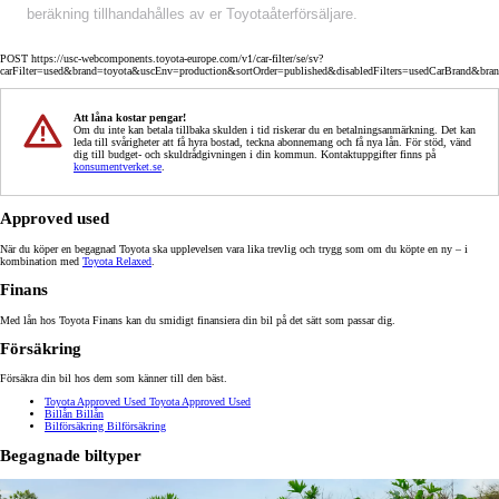
beräkning tillhandahålles av er Toyotaåterförsäljare.
POST https://usc-webcomponents.toyota-europe.com/v1/car-filter/se/sv?
carFilter=used&brand=toyota&uscEnv=production&sortOrder=published&disabledFilters=usedCarBrand&bra
Att låna kostar pengar!
Om du inte kan betala tillbaka skulden i tid riskerar du en betalningsanmärkning. Det kan
leda till svårigheter att få hyra bostad, teckna abonnemang och få nya lån. För stöd, vänd
dig till budget- och skuldrådgivningen i din kommun. Kontaktuppgifter finns på
konsumentverket.se
.
Approved used
När du köper en begagnad Toyota ska upplevelsen vara lika trevlig och trygg som om du köpte en ny – i
kombination med
Toyota Relaxed
.
Finans
Med lån hos Toyota Finans kan du smidigt finansiera din bil på det sätt som passar dig.
Försäkring
Försäkra din bil hos dem som känner till den bäst.
Toyota Approved Used
Toyota Approved Used
Billån
Billån
Bilförsäkring
Bilförsäkring
Begagnade biltyper