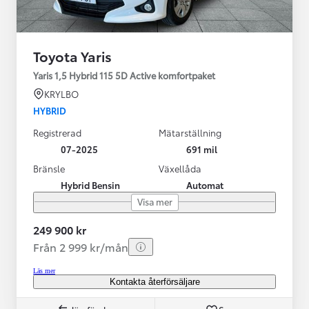
Toyota Yaris
Yaris 1,5 Hybrid 115 5D Active komfortpaket
KRYLBO
HYBRID
Registrerad
Mätarställning
07-2025
691 mil
Bränsle
Växellåda
Hybrid Bensin
Automat
Visa mer
249 900 kr
Från 2 999 kr/mån
Läs mer
Kontakta återförsäljare