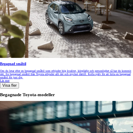
Begagnad småbil
Om du letar efter en begagnad småbil som erbjuder hög kvalitet, körglädje och personlighet så har du kommit
rätt. En begagnad småbil från Toyota erbjuder allt det och mycket därtill. Kolla själv för att hitta en begagnad
småbil för just dig.
Läs mer
Visa fler
Begagnade Toyota-modeller