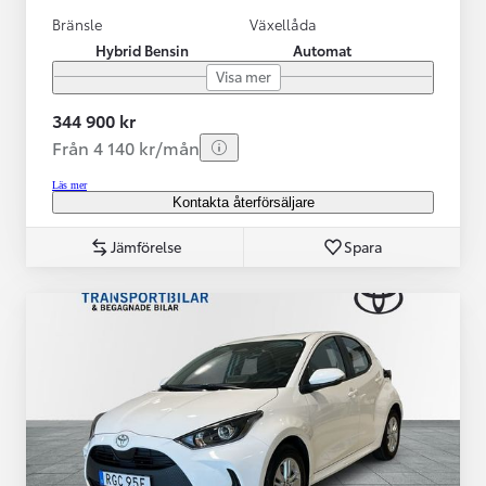
Bränsle
Växellåda
Hybrid Bensin
Automat
Visa mer
344 900 kr
Från 4 140 kr/mån
Läs mer
Kontakta återförsäljare
Jämförelse
Spara