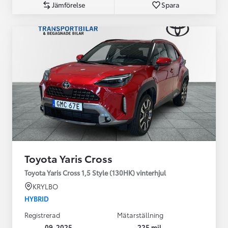
Jämförelse
Spara
Toyota Yaris Cross
Toyota Yaris Cross 1,5 Style (130HK) vinterhjul
KRYLBO
HYBRID
Registrerad
Mätarställning
09-2025
225 mil