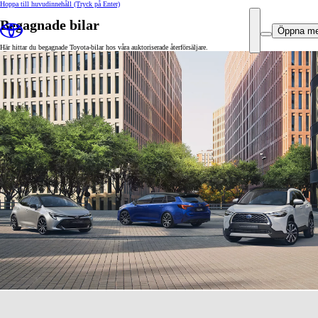
Hoppa till huvudinnehåll
(Tryck på Enter)
Begagnade bilar
Öppna m
Här hittar du begagnade Toyota-bilar hos våra auktoriserade återförsäljare.