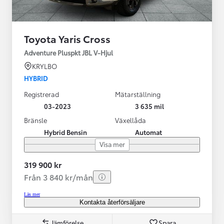
Toyota Yaris Cross
Adventure Pluspkt JBL V-Hjul
KRYLBO
HYBRID
Registrerad
Mätarställning
03-2023
3 635 mil
Bränsle
Växellåda
Hybrid Bensin
Automat
Visa mer
319 900 kr
Från 3 840 kr/mån
Läs mer
Kontakta återförsäljare
Jämförelse
Spara