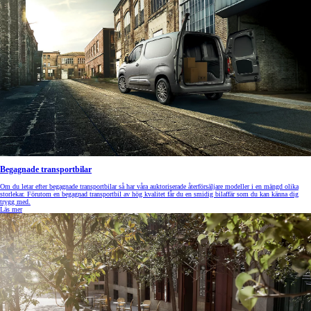
Begagnade transportbilar
Om du letar efter begagnade transportbilar så har våra auktoriserade återförsäljare modeller i en mängd olika
storlekar. Förutom en begagnad transportbil av hög kvalitet får du en smidig bilaffär som du kan känna dig
trygg med.
Läs mer