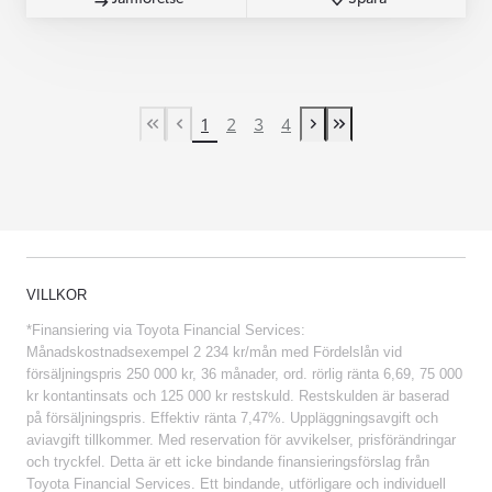
1
2
3
4
First Page
Previous page
Next page
Last Page
VILLKOR
*Finansiering via Toyota Financial Services:
Månadskostnadsexempel 2 234 kr/mån med Fördelslån vid
försäljningspris 250 000 kr, 36 månader, ord. rörlig ränta 6,69, 75 000
kr kontantinsats och 125 000 kr restskuld. Restskulden är baserad
på försäljningspris. Effektiv ränta 7,47%. Uppläggningsavgift och
aviavgift tillkommer. Med reservation för avvikelser, prisförändringar
och tryckfel. Detta är ett icke bindande finansieringsförslag från
Toyota Financial Services. Ett bindande, utförligare och individuell