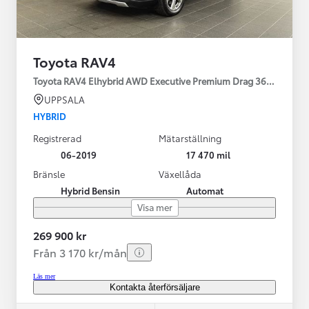
Toyota RAV4
Toyota RAV4 Elhybrid AWD Executive Premium Drag 360-kamera 
UPPSALA
HYBRID
Registrerad
Mätarställning
06-2019
17 470 mil
Bränsle
Växellåda
Hybrid Bensin
Automat
Visa mer
269 900 kr
Från 3 170 kr/mån
Läs mer
Kontakta återförsäljare