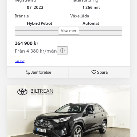
07-2023
1 256 mil
Bränsle
Växellåda
Hybrid Petrol
Automat
Visa mer
364 900 kr
Från 4 380 kr/mån
Läs mer
Jämförelse
Spara