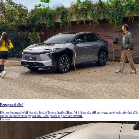
Begagnad elbil
Köp en begagnad elbil hos din lokala Toyota-återförsäljare. Vi hjälper dig till en trygg, enkel och prisvärd affär
när du har hittat en begagnad elbil som passar dig och din livsstil.
Läs mer