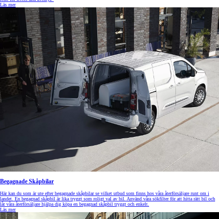
Läs mer
Begagnade Skåpbilar
Här kan du som är ute efter begagnade skåpbilar se vilket utbud som finns hos våra återförsäljare runt om i
landet. En begagnad skåpbil är lika tryggt som roligt val av bil. Använd våra sökfilter för att hitta rätt bil och
låt våra återförsäljare hjälpa dig köpa en begagnad skåpbil tryggt och enkelt.
Läs mer