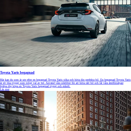
Toyota Yaris begagnad
Här kan du som är ute efter en begagnad Toyota Yaris söka och hitta din perfekta bil. En begagnad Toyota Yaris
är ett lika tryggt som roligt val av bil. Använd våra sökfilter för att hitta rätt bil och låt våra återförsäljare
hjälpa dig köpa en Toyota Yaris begagnad tryggt och enkelt.
Läs mer