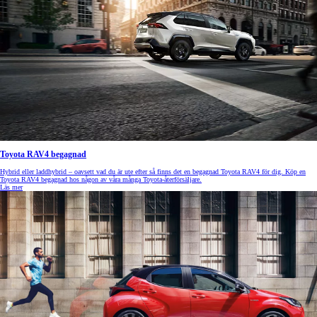
Toyota RAV4 begagnad
Hybrid eller laddhybrid – oavsett vad du är ute efter så finns det en begagnad Toyota RAV4 för dig. Köp en
Toyota RAV4 begagnad hos någon av våra många Toyota-återförsäljare.
Läs mer