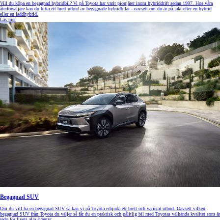
Vill du köpa en begagnad hybridbil? Vi på Toyota har varit pionjärer inom hybriddrift sedan 1997. Hos våra
återförsäljare kan du hitta ett brett utbud av begagnade hybridbilar - oavsett om du är på jakt efter en hybrid
eller en laddhybrid.
Läs mer
Begagnad SUV
Om du vill ha en begagnad SUV så kan vi på Toyota erbjuda ett brett och varierat utbud. Oavsett vilken
begagnad SUV från Toyota du väljer så får du en praktisk och pålitlig bil med Toyotas välkända kvalitet som är
redo för livets alla äventyr.