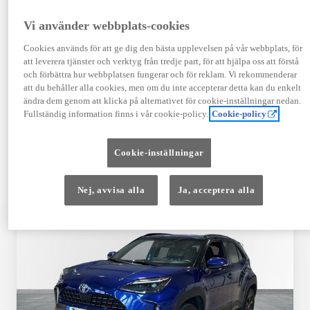
TOYOTA APPROVED
Vi använder webbplats-cookies
USED
Cookies används för att ge dig den bästa upplevelsen på vår webbplats, för
att leverera tjänster och verktyg från tredje part, för att hjälpa oss att förstå
och förbättra hur webbplatsen fungerar och för reklam. Vi rekommenderar
Garanti upp till 10 år eller 20 000 mil – i
att du behåller alla cookies, men om du inte accepterar detta kan du enkelt
kombination med Toyota Relax
ändra dem genom att klicka på alternativet för cookie-inställningar nedan.
Fullständig information finns i vår cookie-policy.
Cookie-policy
Godkända enligt en 145-punkts checklista
Cookie-inställningar
12 månaders vägassistans
Nej, avvisa alla
Ja, acceptera alla