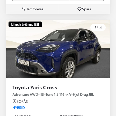
Jämförelse
Spara
Såld
Toyota Yaris Cross
Adventure AWD-i Bi-Tone 1.5 116hk V-Hjul Drag JBL
BORÅS
HYBRID
Registrerad
Mätarställning