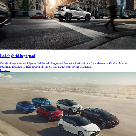
Laddhybrid begagnad
Om du är ute efter att köpa en laddhybrid begagnad, har våra återförsäljare flera alternativ för dig. Med en
begagnad laddhybrid från Toyota får du ett lika tryggt som roligt bilägande.
Läs mer