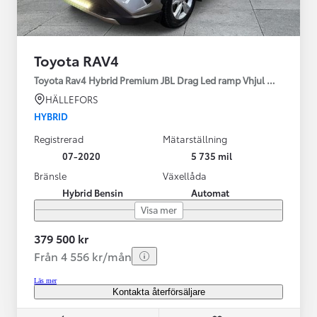
Toyota RAV4
Toyota Rav4 Hybrid Premium JBL Drag Led ramp Vhjul motorv
HÄLLEFORS
HYBRID
Registrerad
Mätarställning
07-2020
5 735 mil
Bränsle
Växellåda
Hybrid Bensin
Automat
Visa mer
379 500 kr
Från 4 556 kr/mån
Läs mer
Kontakta återförsäljare