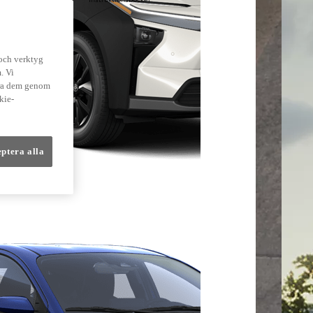
lmer
 och verktyg
. Vi
dra dem genom
kie-
eptera alla