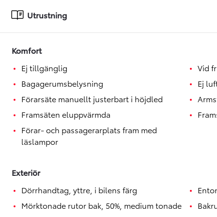
Toyota GR Supra
BENSIN
Utrustning
Komfort
Ej tillgänglig
Vid f
Bagagerumsbelysning
Ej lu
Förarsäte manuellt justerbart i höjdled
Arms
Framsäten eluppvärmda
Fram
Förar- och passagerarplats fram med
läslampor
Exteriör
Dörrhandtag, yttre, i bilens färg
Ento
Mörktonade rutor bak, 50%, medium tonade
Bakr