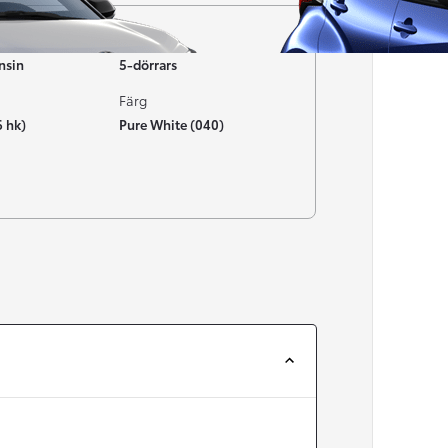
Typ av bil
nsin
5-dörrars
Färg
6 hk)
Pure White (040)
Från 257 900 kr
Från 2 535 kr/mån
Easy Billån
Corolla
HYBRID