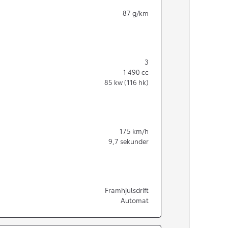
87
g/km
3
1 490
cc
85
kw (116 hk)
175
km/h
9,7
sekunder
Från 350 900 kr
Framhjulsdrift
Automat
Från 3 450 kr/mån
Easy Billån