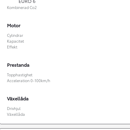
EURO 6
Kombinerad Co2
Motor
Cylindrar
Kapacitet
Effekt
Prestanda
Topphastighet
Acceleration 0-100km/h
Växellåda
Från 360 900 kr
Drivhjul
Växellåda
Från 3 548 kr/mån
Easy Billån