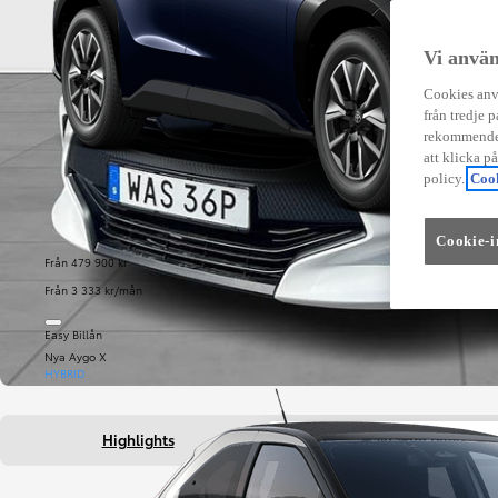
Vi använ
Cookies anvä
från tredje p
rekommender
att klicka p
policy.
Cook
Cookie-i
Från 479 900 kr
Från 3 333 kr/mån
Easy Billån
Nya Aygo X
HYBRID
Highlights
Fakta om bilen