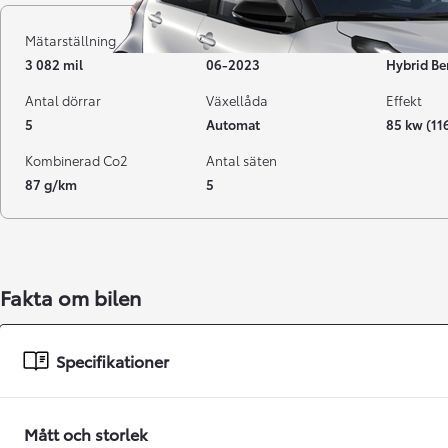
Mätarställning
Registrerad
Bränsle
3 082 mil
06-2023
Hybrid Be
Antal dörrar
Växellåda
Effekt
5
Automat
85 kw (11
Kombinerad Co2
Antal säten
87 g/km
5
Från 238 900 kr
Fakta om bilen
Från 2 349 kr/mån
Easy Billån
Specifikationer
GR Yaris
BENSIN
Mått och storlek