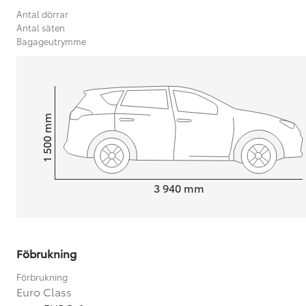
Antal dörrar
Antal säten
Bagageutrymme
mm
1 500
Height
Length
3 940
mm
Föbrukning
Från 599 900 kr
Nya Corolla Cross
Förbrukning
HYBRID
Euro Class