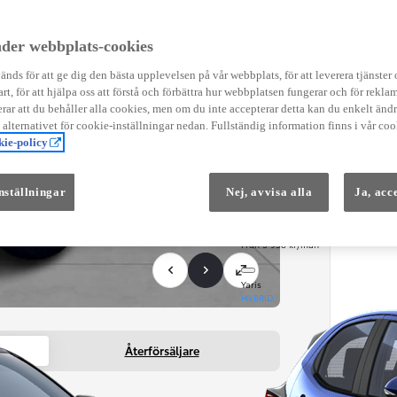
Instruktionsfilmer
Toyota C-HR Instruktionsfilmer
Yaris Instruktionsfilmer
der webbplats-cookies
Yaris Cross Instruktionsfilmer
Digital Smart Nyckel Instruktionsfi
nds för att ge dig den bästa upplevelsen på vår webbplats, för att leverera tjänster
art, för att hjälpa oss att förstå och förbättra hur webbplatsen fungerar och för reklam
ar att du behåller alla cookies, men om du inte accepterar detta kan du enkelt än
å alternativet för cookie-inställningar nedan. Fullständig information finns i vår coo
ie-policy
nställningar
Nej, avvisa alla
Ja, acc
Från 569 900 kr
Från 3 958 kr/mån
Yaris
HYBRID
Återförsäljare