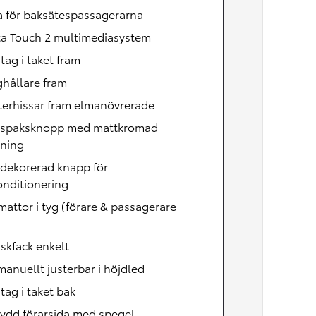
a för baksätespassagerarna
ta Touch 2 multimediasystem
ag i taket fram
hållare fram
terhissar fram elmanövrerade
lspaksknopp med mattkromad
tning
dekorerad knapp för
onditionering
attor i tyg (förare & passagerare
skfack enkelt
manuellt justerbar i höjdled
ag i taket bak
ydd förarsida med spegel