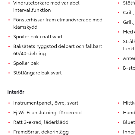
Vindrutetorkare med variabel
Stötf
intervallfunktion
Grill
Fönsterhissar fram elmanövrerade med
Grill
klämskydd
Med e
Spoiler bak i nattsvart
Strå
Baksätets ryggstöd delbart och fällbart
funkt
60/40-delning
Ante
Spoiler bak
B-st
Stötfångare bak svart
Interiör
Instrumentpanel, övre, svart
Mittk
Ej Wi-Fi anslutning, förberedd
Hand
Ratt 3-ekrad, läderklädd
Blue
Framdörrar, dekorinlägg
Inner