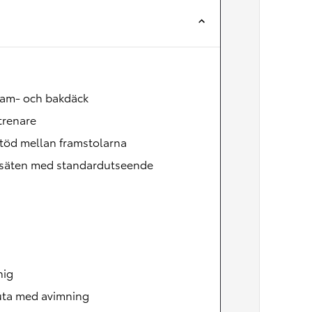
Nya GR GT
The soul lives on
ram- och bakdäck
ftrenare
töd mellan framstolarna
säten med standardutseende
nig
uta med avimning