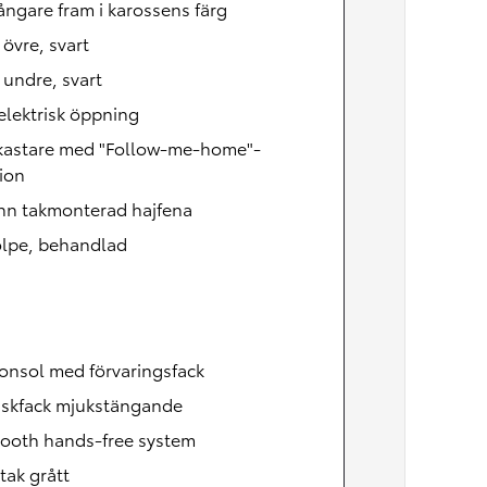
ångare fram i karossens färg
, övre, svart
, undre, svart
lektrisk öppning
lkastare med "Follow-me-home"-
ion
nn takmonterad hajfena
olpe, behandlad
onsol med förvaringsfack
skfack mjukstängande
tooth hands-free system
tak grått