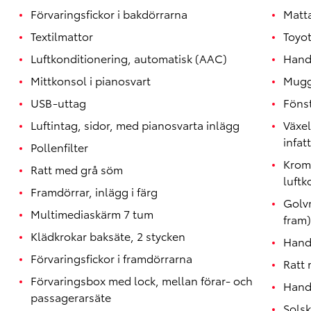
Förvaringsfickor i bakdörrarna
Matt
Textilmattor
Toyo
Luftkonditionering, automatisk (AAC)
Handt
Mittkonsol i pianosvart
Mugg
USB-uttag
Föns
Luftintag, sidor, med pianosvarta inlägg
Växe
infat
Pollenfilter
Krom
Ratt med grå söm
luftk
Framdörrar, inlägg i färg
Golvm
Multimediaskärm 7 tum
fram)
Klädkrokar baksäte, 2 stycken
Hand
Förvaringsfickor i framdörrarna
Ratt 
Förvaringsbox med lock, mellan förar- och
Handt
passagerarsäte
Solsk