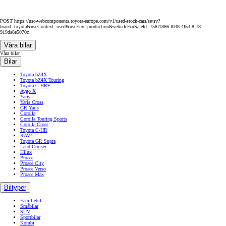
POST https://usc-webcomponents.toyota-europe.com/v1/used-stock-cars/se/sv?
brand=toyota&uscContext=used&uscEnv=production&vehicleForSaleId=758f1886-f038-4f53-8f78-
919da8e5070c
Våra bilar
Våra bilar
Bilar
Toyota bZ4X
Toyota bZ4X Touring
Toyota C-HR+
Aygo X
Yaris
Yaris Cross
GR Yaris
Corolla
Corolla Touring Sports
Corolla Cross
Toyota C-HR
RAV4
Toyota GR Supra
Land Cruiser
Hilux
Proace
Proace City
Proace Verso
Proace Max
Biltyper
Familjebil
Småbilar
SUV
Sportbilar
Kombi