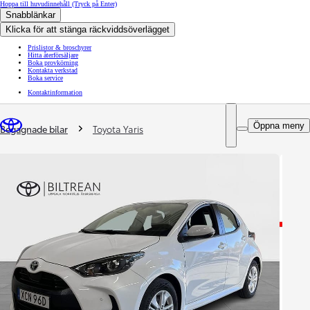
Hoppa till huvudinnehåll
(Tryck på Enter)
Snabblänkar
Klicka för att stänga räckviddsöverlägget
Prislistor & broschyrer
Hitta återförsäljare
Boka provkörning
Kontakta verkstad
Boka service
Kontaktinformation
You are here
:
Öppna meny
Begagnade bilar
Toyota Yaris