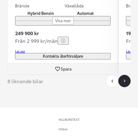
Bränsle
Växellåda
Bräns
Hybrid Bensin
Automat
Visa mer
249 900 kr
199 9
Från 2 999 kr/mån
Från
Läs mer
Läs mer
Kontakta återförsäljare
Spara
8 liknande bilar
VILLKORSTEXT
Villkor