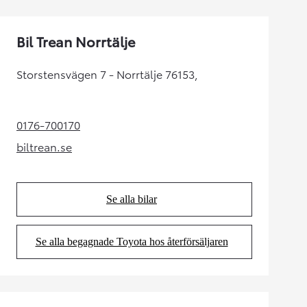
Bil Trean Norrtälje
Storstensvägen 7 - Norrtälje 76153,
0176-700170
(Opens in new tab)
biltrean.se
(Opens in new tab)
Se alla bilar
(Opens in new tab)
Se alla begagnade Toyota hos återförsäljaren
(Opens in new tab)