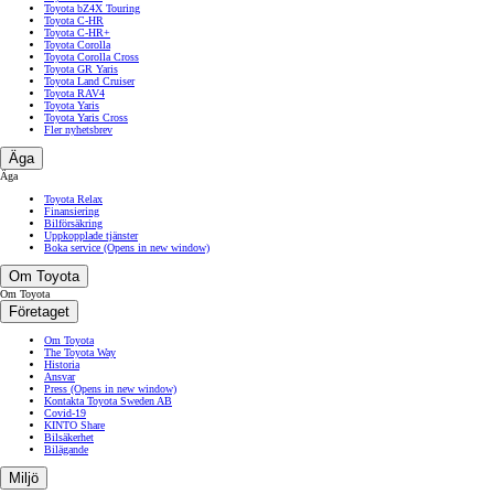
Toyota bZ4X Touring
Toyota C-HR
Toyota C-HR+
Toyota Corolla
Toyota Corolla Cross
Toyota GR Yaris
Toyota Land Cruiser
Toyota RAV4
Toyota Yaris
Toyota Yaris Cross
Fler nyhetsbrev
Äga
Äga
Toyota Relax
Finansiering
Bilförsäkring
Uppkopplade tjänster
Boka service
(Opens in new window)
Om Toyota
Om Toyota
Företaget
Om Toyota
The Toyota Way
Historia
Ansvar
Press
(Opens in new window)
Kontakta Toyota Sweden AB
Covid-19
KINTO Share
Bilsäkerhet
Bilägande
Miljö