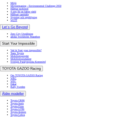
Miljö
Miljöutmaning - Environmental Challenge 2050
Hållbar mobilitet
4 steg för en bättre värld
Hållbart samhälle
Styrning och uppföljning
WLTP
Let´s Go Beyond
Zero City Utställning
adidas Stockholm Marathon
Start Your Impossible
Vad är Start your impossible?
Team Toyota
Mobilitetsprojekt
Mobilitetsprodukter
Sveriges Paralympiska Kommitté
TOYOTA GAZOO Racing
Om TOYOTA GAZOO Racing
WRC
WEC
Dakar
Rally Sweden
Äldre modeller
Toyota GR86
Toyota Auris
Toyota Prius
Toyota GT86
Toyota Avensis
Toyota Celica