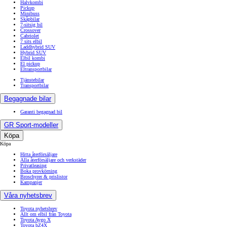
Halvkombi
Pickup
Minibuss
Skåpbilar
7-sitsig bil
Crossover
Cabriolet
7 sits elbil
Laddhybrid SUV
Hybrid SUV
Elbil kombi
El pickup
Eltransportbilar
Tjänstebilar
Transportbilar
Begagnade bilar
Garanti begagnad bil
GR Sport-modeller
Köpa
Köpa
Hitta återförsäljare
Alla återförsäljare och verkstäder
Privatleasing
Boka provkörning
Broschyrer & prislistor
Kampanjer
Våra nyhetsbrev
Toyota nyhetsbrev
Allt om elbil från Toyota
Toyota Aygo X
Toyota bZ4X