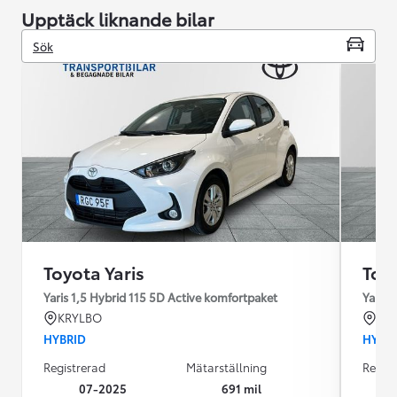
Upptäck liknande bilar
Sök
Toyota Yaris
Toyo
Yaris 1,5 Hybrid 115 5D Active komfortpaket
Yaris 
KRYLBO
KU
HYBRID
HYBR
Registrerad
Mätarställning
Regist
07-2025
691 mil