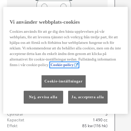
Vi använder webbplats-cookies
Width
1 745
mm
Cookies används för att ge dig den bästa upplevelsen på vår
webbplats, för att leverera tjänster och verktyg från tredje part, för att
hjälpa oss att förstå och förbättra hur webbplatsen fungerar och för
reklam. Vi rekommenderar att du behåller alla cookies, men om du inte
accepterar detta kan du enkelt ändra dem genom att klicka på
Föbrukning
alternativet för cookie-inställningar nedan. Fullständig information
finns i vår cookie-policy.
Cookie-policy
Förbrukning
3,8
l/100 km
Euro Class
EURO 6
Cookie-inställningar
Kombinerad Co2
87
g/km
Nej, avvisa alla
Ja, acceptera alla
Motor
Cylindrar
3
Kapacitet
1 490
cc
Effekt
85
kw (116 hk)