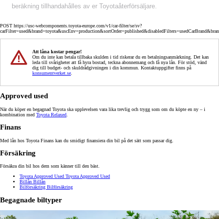
beräkning tillhandahålles av er Toyotaåterförsäljare.
POST https://usc-webcomponents.toyota-europe.com/v1/car-filter/se/sv?
carFilter=used&brand=toyota&uscEnv=production&sortOrder=published&disabledFilters=usedCarBrand&bra
Att låna kostar pengar!
Om du inte kan betala tillbaka skulden i tid riskerar du en betalningsanmärkning. Det kan
leda till svårigheter att få hyra bostad, teckna abonnemang och få nya lån. För stöd, vänd
dig till budget- och skuldrådgivningen i din kommun. Kontaktuppgifter finns på
konsumentverket.se
.
Approved used
När du köper en begagnad Toyota ska upplevelsen vara lika trevlig och trygg som om du köpte en ny – i
kombination med
Toyota Relaxed
.
Finans
Med lån hos Toyota Finans kan du smidigt finansiera din bil på det sätt som passar dig.
Försäkring
Försäkra din bil hos dem som känner till den bäst.
Toyota Approved Used
Toyota Approved Used
Billån
Billån
Bilförsäkring
Bilförsäkring
Begagnade biltyper