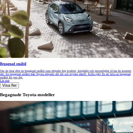
Begagnad småbil
Om du letar efter en begagnad småbil som erbjuder hög kvalitet, körglädje och personlighet så har du kommit
rätt. En begagnad småbil från Toyota erbjuder allt det och mycket därtill. Kolla själv för att hitta en begagnad
småbil för just dig.
Läs mer
Visa fler
Begagnade Toyota-modeller