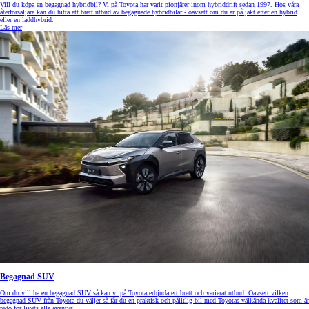
Vill du köpa en begagnad hybridbil? Vi på Toyota har varit pionjärer inom hybriddrift sedan 1997. Hos våra
återförsäljare kan du hitta ett brett utbud av begagnade hybridbilar - oavsett om du är på jakt efter en hybrid
eller en laddhybrid.
Läs mer
Begagnad SUV
Om du vill ha en begagnad SUV så kan vi på Toyota erbjuda ett brett och varierat utbud. Oavsett vilken
begagnad SUV från Toyota du väljer så får du en praktisk och pålitlig bil med Toyotas välkända kvalitet som är
redo för livets alla äventyr.