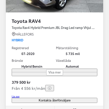
Toyota RAV4
Toyota Rav4 Hybrid Premium JBL Drag Led ramp Vhjul motorv
HÄLLEFORS
HYBRID
Registrerad
Mätarställning
07-2020
5 735 mil
Bränsle
Växellåda
Hybrid Bensin
Automat
Visa mer
379 500 kr
Från 4 556 kr/mån
Läs mer
Kontakta återförsäljare