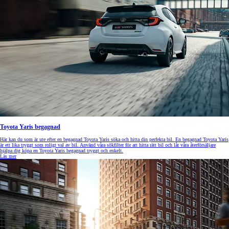
Toyota Yaris begagnad
Här kan du som är ute efter en begagnad Toyota Yaris söka och hitta din perfekta bil. En begagnad Toyota Yaris
är ett lika tryggt som roligt val av bil. Använd våra sökfilter för att hitta rätt bil och låt våra återförsäljare
hjälpa dig köpa en Toyota Yaris begagnad tryggt och enkelt.
Läs mer