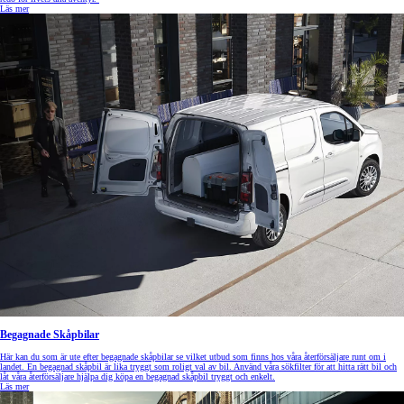
Läs mer
Begagnade Skåpbilar
Här kan du som är ute efter begagnade skåpbilar se vilket utbud som finns hos våra återförsäljare runt om i
landet. En begagnad skåpbil är lika tryggt som roligt val av bil. Använd våra sökfilter för att hitta rätt bil och
låt våra återförsäljare hjälpa dig köpa en begagnad skåpbil tryggt och enkelt.
Läs mer