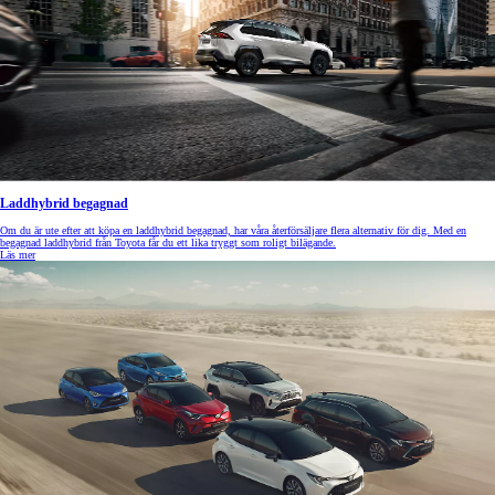
Laddhybrid begagnad
Om du är ute efter att köpa en laddhybrid begagnad, har våra återförsäljare flera alternativ för dig. Med en
begagnad laddhybrid från Toyota får du ett lika tryggt som roligt bilägande.
Läs mer