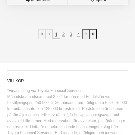
1
2
3
4
First Page
Previous page
Next page
Last Page
VILLKOR
*Finansiering via Toyota Financial Services:
Månadskostnadsexempel 2 234 kr/mån med Fördelslån vid
försäljningspris 250 000 kr, 36 månader, ord. rörlig ränta 6,69, 75 000
kr kontantinsats och 125 000 kr restskuld. Restskulden är baserad
på försäljningspris. Effektiv ränta 7,47%. Uppläggningsavgift och
aviavgift tillkommer. Med reservation för avvikelser, prisförändringar
och tryckfel. Detta är ett icke bindande finansieringsförslag från
Toyota Financial Services. Ett bindande, utförligare och individuell