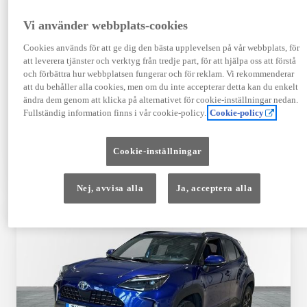
Registrerad
Mätarställning
09-2023
14 650 mil
Vi använder webbplats-cookies
Bränsle
Växellåda
Cookies används för att ge dig den bästa upplevelsen på vår webbplats, för
Hybrid Bensin
Automat
att leverera tjänster och verktyg från tredje part, för att hjälpa oss att förstå
Visa mer
och förbättra hur webbplatsen fungerar och för reklam. Vi rekommenderar
att du behåller alla cookies, men om du inte accepterar detta kan du enkelt
409 900 kr
ändra dem genom att klicka på alternativet för cookie-inställningar nedan.
Från 4 920 kr/mån
Fullständig information finns i vår cookie-policy.
Cookie-policy
Läs mer
Kontakta återförsäljare
Cookie-inställningar
Jämförelse
Spara
Nej, avvisa alla
Ja, acceptera alla