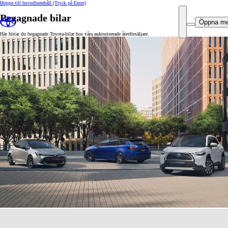
Hoppa till huvudinnehåll
(Tryck på Enter)
Begagnade bilar
Öppna m
Här hittar du begagnade Toyota-bilar hos våra auktoriserade återförsäljare.