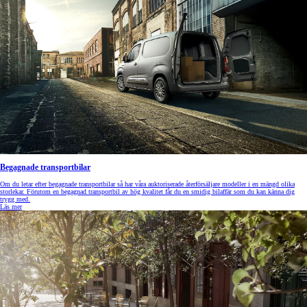
Begagnade transportbilar
Om du letar efter begagnade transportbilar så har våra auktoriserade återförsäljare modeller i en mängd olika
storlekar. Förutom en begagnad transportbil av hög kvalitet får du en smidig bilaffär som du kan känna dig
trygg med.
Läs mer