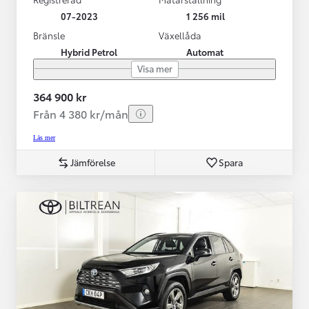
07-2023
1 256 mil
Bränsle
Växellåda
Hybrid Petrol
Automat
Visa mer
364 900 kr
Från 4 380 kr/mån
Läs mer
Jämförelse
Spara