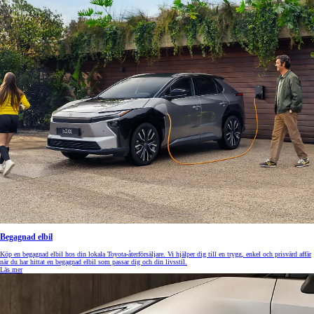
Begagnad elbil
Köp en begagnad elbil hos din lokala Toyota-återförsäljare. Vi hjälper dig till en trygg, enkel och prisvärd affär
när du har hittat en begagnad elbil som passar dig och din livsstil.
Läs mer