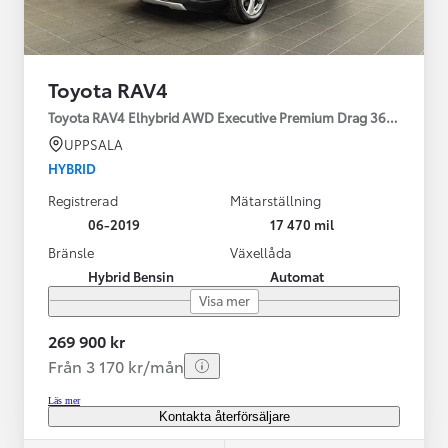
Toyota RAV4
Toyota RAV4 Elhybrid AWD Executive Premium Drag 360-kamera 
UPPSALA
HYBRID
Registrerad
Mätarställning
06-2019
17 470 mil
Bränsle
Växellåda
Hybrid Bensin
Automat
Visa mer
269 900 kr
Från 3 170 kr/mån
Läs mer
Kontakta återförsäljare