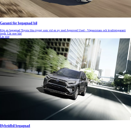
Garanti för begagnad bil
Köp en begagnad Toyota lika tryggt som vid en ny med Approved Used - Vägassistans och kvalitetsgaranti
ingår. Läs mer här!
Läs mer
Hybridbil begagnad