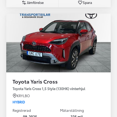
Jämförelse
Spara
Toyota Yaris Cross
Toyota Yaris Cross 1,5 Style (130HK) vinterhjul
KRYLBO
HYBRID
Registrerad
Mätarställning
09-2025
225 mil