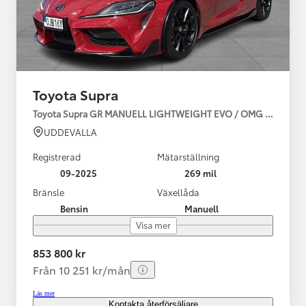
Toyota Supra
Toyota Supra GR MANUELL LIGHTWEIGHT EVO / OMG LEV! MOM
UDDEVALLA
Registrerad
Mätarställning
09-2025
269 mil
Bränsle
Växellåda
Bensin
Manuell
Visa mer
853 800 kr
Från 10 251 kr/mån
Läs mer
Kontakta återförsäljare