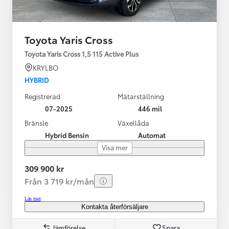
Toyota Yaris Cross
Toyota Yaris Cross 1,5 115 Active Plus
KRYLBO
HYBRID
Registrerad
Mätarställning
07-2025
446 mil
Bränsle
Växellåda
Hybrid Bensin
Automat
Visa mer
309 900 kr
Från 3 719 kr/mån
Läs mer
Kontakta återförsäljare
Jämförelse
Spara