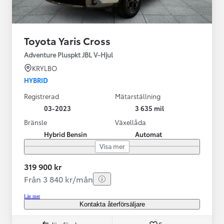
Toyota Yaris Cross
Adventure Pluspkt JBL V-Hjul
KRYLBO
HYBRID
Registrerad
Mätarställning
03-2023
3 635 mil
Bränsle
Växellåda
Hybrid Bensin
Automat
Visa mer
319 900 kr
Från 3 840 kr/mån
Läs mer
Kontakta återförsäljare