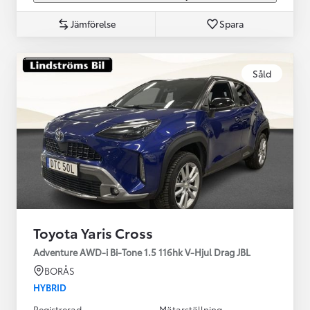
Jämförelse
Spara
Såld
Toyota Yaris Cross
Adventure AWD-i Bi-Tone 1.5 116hk V-Hjul Drag JBL
BORÅS
HYBRID
Registrerad
Mätarställning