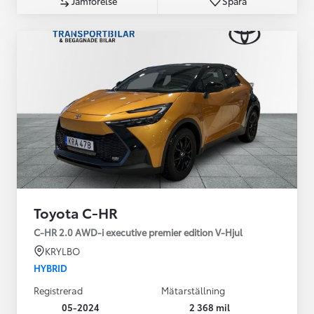
Jämförelse
Spara
Toyota C-HR
C-HR 2.0 AWD-i executive premier edition V-Hjul
KRYLBO
HYBRID
Registrerad
Mätarställning
05-2024
2 368 mil