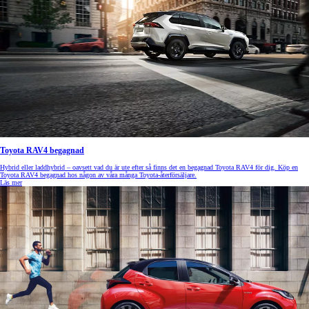
Toyota RAV4 begagnad
Hybrid eller laddhybrid – oavsett vad du är ute efter så finns det en begagnad Toyota RAV4 för dig. Köp en
Toyota RAV4 begagnad hos någon av våra många Toyota-återförsäljare.
Läs mer