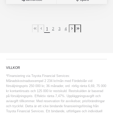
1
2
3
4
First Page
Previous page
Next page
Last Page
VILLKOR
*Finansiering via Toyota Financial Services:
Månadskostnadsexempel 2 234 kr/mån med Fördelslån vid
försäljningspris 250 000 kr, 36 månader, ord. rörlig ränta 6,69, 75 000
kr kontantinsats och 125 000 kr restskuld. Restskulden är baserad
på försäljningspris. Effektiv ränta 7,47%. Uppläggningsavgift och
aviavgift tillkommer. Med reservation för avvikelser, prisförändringar
och tryckfel. Detta är ett icke bindande finansieringsförslag från
Toyota Financial Services. Ett bindande, utförligare och individuell