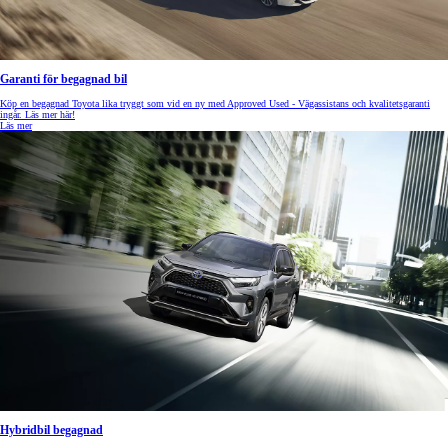
Garanti för begagnad bil
Köp en begagnad Toyota lika tryggt som vid en ny med Approved Used - Vägassistans och kvalitetsgaranti
ingår. Läs mer här!
Läs mer
Hybridbil begagnad