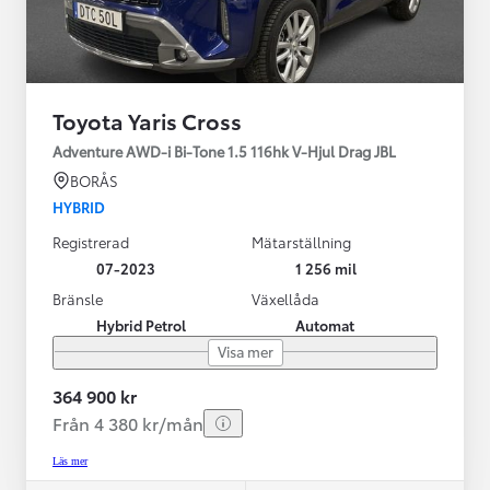
Toyota Yaris Cross
Adventure AWD-i Bi-Tone 1.5 116hk V-Hjul Drag JBL
BORÅS
HYBRID
Registrerad
Mätarställning
07-2023
1 256 mil
Bränsle
Växellåda
Hybrid Petrol
Automat
Visa mer
364 900 kr
Från 4 380 kr/mån
Läs mer