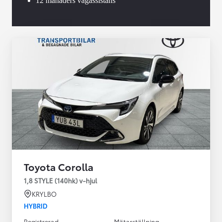
12 månaders vägassistans
Toyota Corolla
1,8 STYLE (140hk) v-hjul
KRYLBO
HYBRID
Registrerad
Mätarställning