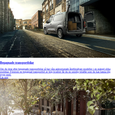
Begagnade transportbilar
Om du letar efter begagnade transportbilar så har våra auktoriserade återförsäljare modeller i en mängd olika
storlekar. Förutom en begagnad transportbil av hög kvalitet får du en smidig bilaffär som du kan känna dig
trygg med.
Läs mer