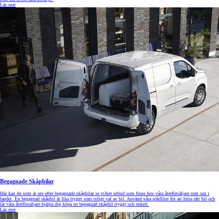
Läs mer
Begagnade Skåpbilar
Här kan du som är ute efter begagnade skåpbilar se vilket utbud som finns hos våra återförsäljare runt om i
landet. En begagnad skåpbil är lika tryggt som roligt val av bil. Använd våra sökfilter för att hitta rätt bil och
låt våra återförsäljare hjälpa dig köpa en begagnad skåpbil tryggt och enkelt.
Läs mer