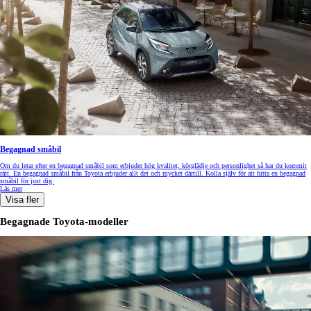
Begagnad småbil
Om du letar efter en begagnad småbil som erbjuder hög kvalitet, körglädje och personlighet så har du kommit
rätt. En begagnad småbil från Toyota erbjuder allt det och mycket därtill. Kolla själv för att hitta en begagnad
småbil för just dig.
Läs mer
Visa fler
Begagnade Toyota-modeller