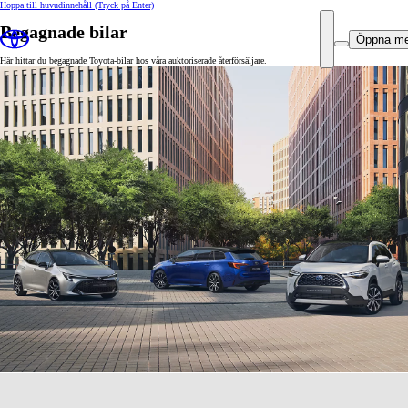
Hoppa till huvudinnehåll
(Tryck på Enter)
Begagnade bilar
Öppna m
Här hittar du begagnade Toyota-bilar hos våra auktoriserade återförsäljare.