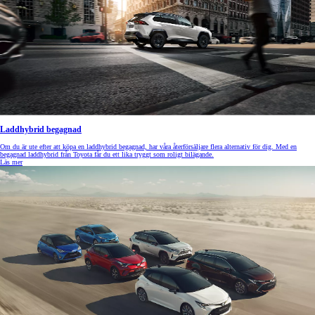
Laddhybrid begagnad
Om du är ute efter att köpa en laddhybrid begagnad, har våra återförsäljare flera alternativ för dig. Med en
begagnad laddhybrid från Toyota får du ett lika tryggt som roligt bilägande.
Läs mer