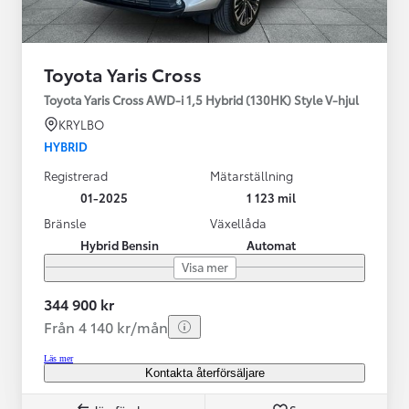
Toyota Yaris Cross
Toyota Yaris Cross AWD-i 1,5 Hybrid (130HK) Style V-hjul
KRYLBO
HYBRID
Registrerad
Mätarställning
01-2025
1 123 mil
Bränsle
Växellåda
Hybrid Bensin
Automat
Visa mer
344 900 kr
Från 4 140 kr/mån
Läs mer
Kontakta återförsäljare