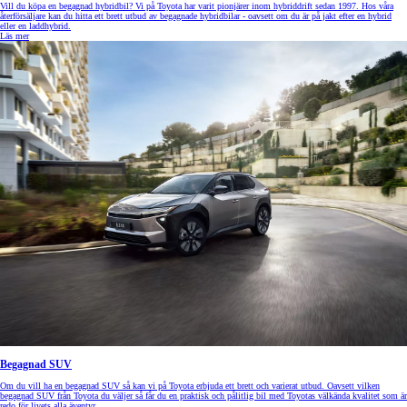
Vill du köpa en begagnad hybridbil? Vi på Toyota har varit pionjärer inom hybriddrift sedan 1997. Hos våra
återförsäljare kan du hitta ett brett utbud av begagnade hybridbilar - oavsett om du är på jakt efter en hybrid
eller en laddhybrid.
Läs mer
Begagnad SUV
Om du vill ha en begagnad SUV så kan vi på Toyota erbjuda ett brett och varierat utbud. Oavsett vilken
begagnad SUV från Toyota du väljer så får du en praktisk och pålitlig bil med Toyotas välkända kvalitet som är
redo för livets alla äventyr.