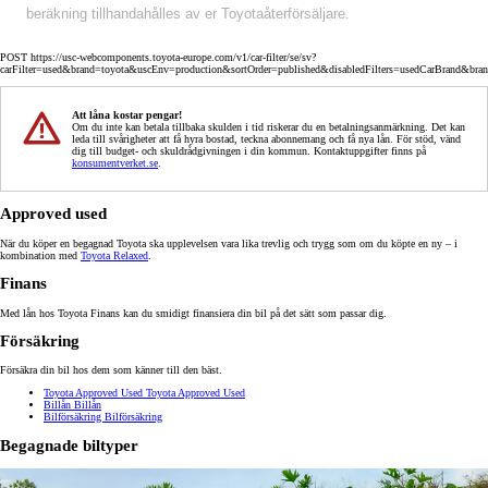
beräkning tillhandahålles av er Toyotaåterförsäljare.
POST https://usc-webcomponents.toyota-europe.com/v1/car-filter/se/sv?
carFilter=used&brand=toyota&uscEnv=production&sortOrder=published&disabledFilters=usedCarBrand&bra
Att låna kostar pengar!
Om du inte kan betala tillbaka skulden i tid riskerar du en betalningsanmärkning. Det kan
leda till svårigheter att få hyra bostad, teckna abonnemang och få nya lån. För stöd, vänd
dig till budget- och skuldrådgivningen i din kommun. Kontaktuppgifter finns på
konsumentverket.se
.
Approved used
När du köper en begagnad Toyota ska upplevelsen vara lika trevlig och trygg som om du köpte en ny – i
kombination med
Toyota Relaxed
.
Finans
Med lån hos Toyota Finans kan du smidigt finansiera din bil på det sätt som passar dig.
Försäkring
Försäkra din bil hos dem som känner till den bäst.
Toyota Approved Used
Toyota Approved Used
Billån
Billån
Bilförsäkring
Bilförsäkring
Begagnade biltyper