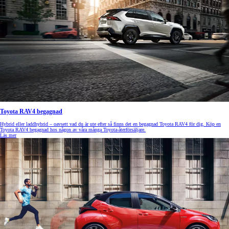
Toyota RAV4 begagnad
Hybrid eller laddhybrid – oavsett vad du är ute efter så finns det en begagnad Toyota RAV4 för dig. Köp en
Toyota RAV4 begagnad hos någon av våra många Toyota-återförsäljare.
Läs mer