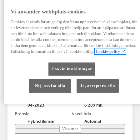
Vi använder webbplats-cookies
Cookies används för att ge dig den bästa upplevelsen på vår webbplats, för
att leverera tjänster och verktyg från tredje part, för att hjälpa oss att förstå
och förbättra hur webbplatsen fungerar och för reklam. Vi rekommenderar
att du behåller alla cookies, men om du inte accepterar detta kan du enkelt
ändra dem genom att klicka på alternativet för cookie-inställningar nedan.
Fullständig information finns i vår cookie-policy.
Cookie-policy
Toyota Yaris Cross
Cookie-inställningar
Toyota Yaris Cross 1,5 Hybrid Adventure Drag V-Hjul
KRYLBO
Nej, avvisa alla
Ja, acceptera alla
HYBRID
Registrerad
Mätarställning
04-2023
6 289 mil
Bränsle
Växellåda
Hybrid Bensin
Automat
Visa mer