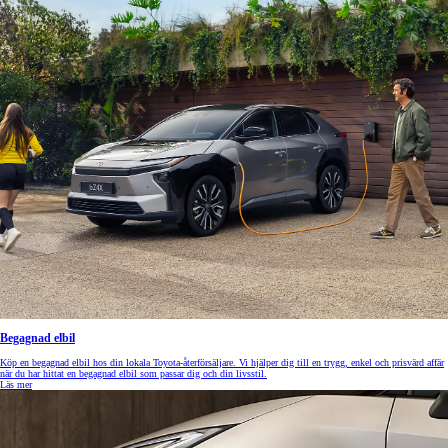
Begagnad elbil
Köp en begagnad elbil hos din lokala Toyota-återförsäljare. Vi hjälper dig till en trygg, enkel och prisvärd affär
när du har hittat en begagnad elbil som passar dig och din livsstil.
Läs mer