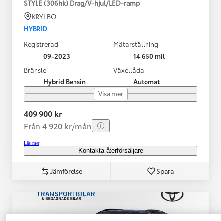
STYLE (306hk) Drag/V-hjul/LED-ramp
KRYLBO
HYBRID
Registrerad
Mätarställning
09-2023
14 650 mil
Bränsle
Växellåda
Hybrid Bensin
Automat
Visa mer
409 900 kr
Från 4 920 kr/mån
Läs mer
Kontakta återförsäljare
Jämförelse
Spara