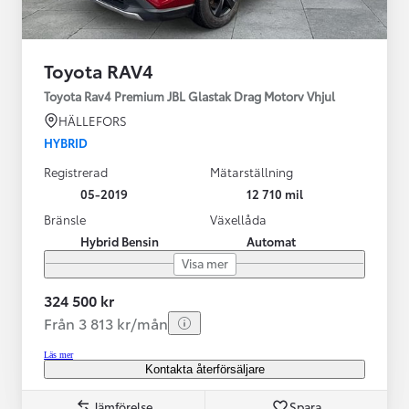
Toyota RAV4
Toyota Rav4 Premium JBL Glastak Drag Motorv Vhjul
HÄLLEFORS
HYBRID
Registrerad
Mätarställning
05-2019
12 710 mil
Bränsle
Växellåda
Hybrid Bensin
Automat
Visa mer
324 500 kr
Från 3 813 kr/mån
Läs mer
Kontakta återförsäljare
Jämförelse
Spara