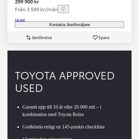
299 900 kr
Från 3 599 kr/mån
Läs mer
Kontakta återförsäljare
Jämförelse
Spara
TOYOTA APPROVED
USED
Garanti upp till 10 år eller 20 000 mil – i
kombination med Toyota Relax
Godkända enligt en 145-punkts checklista