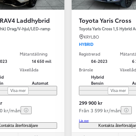
 RAV4 Laddhybrid
Toyota Yaris Cross
SBIL!
hk) Drag/V-hjul/LED-ramp
Toyota Yaris Cross 1,5 Hybrid 
KRYLBO
HYBRID
Mätarställning
Registrerad
Mätarstä
Från 324 900 kr
2023
14 650 mil
04-2023
6 
Från 3 194 kr/mån
Växellåda
Bränsle
Växellå
id
Hybrid
Toyota C-HR
in
Automat
Bensin
A
HYBRID & LADDHYBRID
Visa mer
Visa mer
r
299 900 kr
20 kr/mån
Från 3 599 kr/mån
Läs mer
ontakta återförsäljare
Kontakta återförsälja