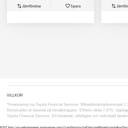
Jämförelse
Spara
Jämför
Från 852 900 kr
VILLKOR
*Finansiering via Toyota Financial Services: Månadskostnadsexempel 2 234
Restskulden är baserad på försäljningspris. Effektiv ränta 7,47%. Uppläggn
Toyota Financial Services. Ett bindande, utförligare och individuell beräkn
POST https://usc-webcomponents.toyota-europe.com/v1/car-filter/se/sv?carFilter=used&brand=toyota&uscE