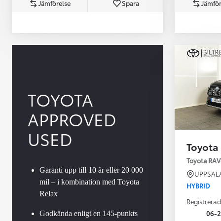
Jämförelse
Spara
Jämför
TOYOTA
APPROVED
Från 360 900 kr
Från 3 548 kr/mån
USED
Toyota
Easy Billån
Toyota GR Supra
Toyota RAV
BENSIN
Garanti upp till 10 år eller 20 000
UPPSAL
mil – i kombination med Toyota
HYBRID
Relax
Registrerad
06-2
Godkända enligt en 145-punkts