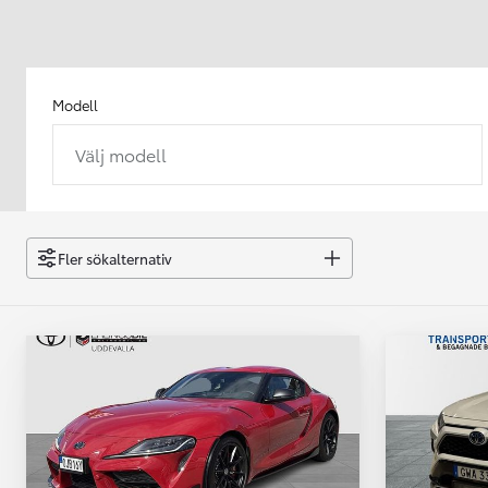
Modell
Välj modell
Från 238 900 kr
Från 2 349 kr/mån
Easy Billån
GR Yaris
Fler sökalternativ
BENSIN