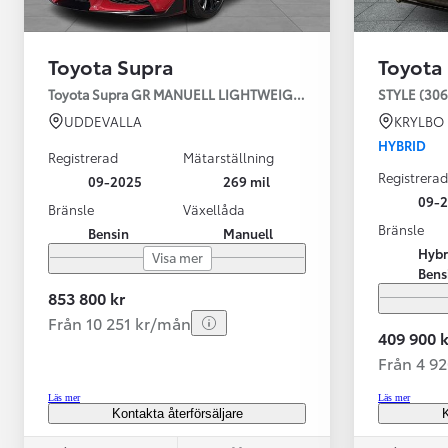
Toyota Supra
Toyota
Toyota Supra GR MANUELL LIGHTWEIGHT EVO / OMG LEV! MOM
STYLE (306
UDDEVALLA
KRYLBO
HYBRID
Registrerad
Mätarställning
Registrerad
09-2025
269 mil
09-
Bränsle
Växellåda
Bränsle
Bensin
Manuell
Från 599 900 kr
Hybr
Visa mer
Nya Corolla Cross
Bens
HYBRID
853 800 kr
Från 10 251 kr/mån
409 900 k
Från 4 9
Läs mer
Läs mer
Kontakta återförsäljare
K