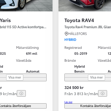
Yaris
Toyota RAV4
ybrid 115 5D Active komfortpaket
Toyota Rav4 Premium JBL Glas
HÄLLEFORS
HYBRID
Mätarställning
Registrerad
Mätarstä
2025
691 mil
05-2019
12
Växellåda
Bränsle
Växellå
id
Hybrid
in
Automat
Bensin
A
Visa mer
Visa mer
r
324 500 kr
99 kr/mån
Från 3 813 kr/mån
Läs mer
ontakta återförsäljare
Kontakta återförsälja