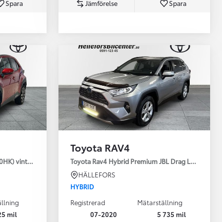
Spara
Jämförelse
Spara
Toyota Professio
När varje jobb r
Toyota RAV4
30HK) vinterhjul
Toyota Rav4 Hybrid Premium JBL Drag Led ramp V
HÄLLEFORS
HYBRID
llning
Registrerad
Mätarställning
25 mil
07-2020
5 735 mil