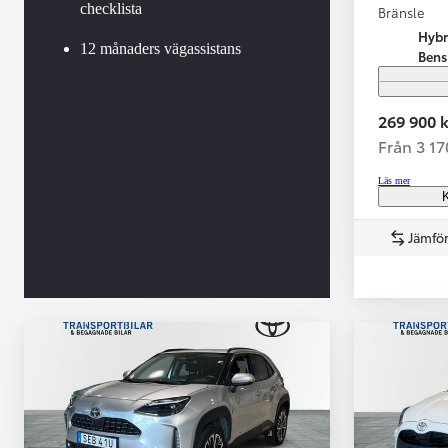
checklista
Bränsle
Hybr
12 månaders vägassistans
Bens
269 900 k
Från 3 1
Läs mer
K
Jämför