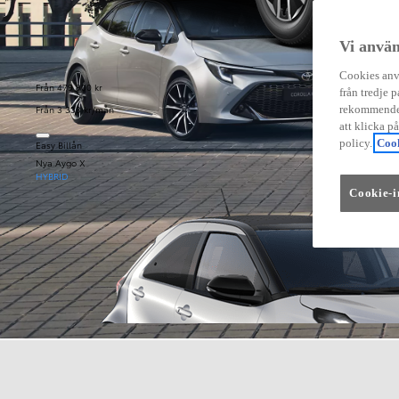
Vi använ
Cookies anvä
Från 479 900 kr
från tredje p
Från 3 333 kr/mån
rekommender
att klicka p
policy.
Cook
Easy Billån
Nya Aygo X
HYBRID
Cookie-i