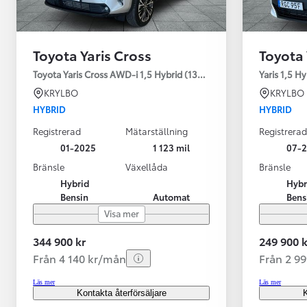
Toyota Yaris Cross
Toyota 
Toyota Yaris Cross AWD-i 1,5 Hybrid (130HK) Style V-hjul
Yaris 1,5 H
KRYLBO
KRYLBO
HYBRID
HYBRID
Registrerad
Mätarställning
Registrerad
01-2025
1 123 mil
07-
Bränsle
Växellåda
Bränsle
Hybrid
Hybr
Bensin
Automat
Bens
Visa mer
344 900 kr
249 900 k
Från 4 140 kr/mån
Från 2 9
Läs mer
Läs mer
Kontakta återförsäljare
K