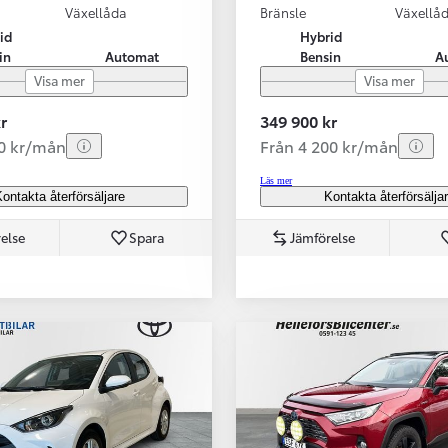
Växellåda
Bränsle
Växellå
id
Hybrid
in
Automat
Bensin
A
Visa mer
Visa mer
r
349 900 kr
70 kr/mån
Från 4 200 kr/mån
Läs mer
ontakta återförsäljare
Kontakta återförsälja
else
Spara
Jämförelse