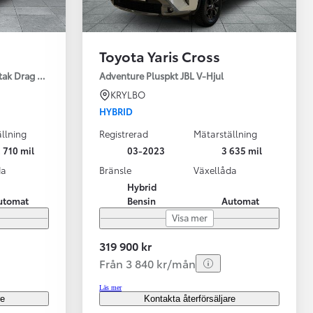
Toyota Yaris Cross
tak Drag Motorv Vhjul
Adventure Pluspkt JBL V-Hjul
KRYLBO
HYBRID
llning
Registrerad
Mätarställning
 710 mil
03-2023
3 635 mil
da
Bränsle
Växellåda
Hybrid
utomat
Bensin
Automat
Visa mer
319 900 kr
Från 3 840 kr/mån
Läs mer
re
Kontakta återförsäljare