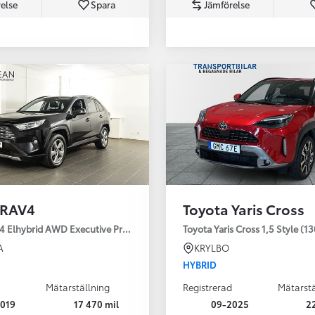
else
Spara
Jämförelse
Från 350 900 kr
Från 3 450 kr/mån
 RAV4
Toyota Yaris Cross
Easy Billån
Nya GR GT
4 Elhybrid AWD Executive Premium Drag 360-kamera JBL
Toyota Yaris Cross 1,5 Style (1
The soul lives on
A
KRYLBO
HYBRID
Mätarställning
Registrerad
Mätarstä
019
17 470 mil
09-2025
2