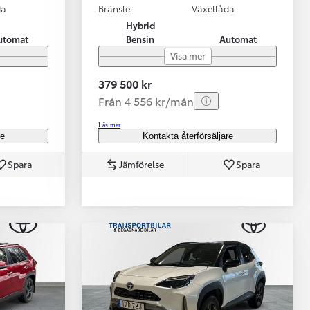
da
Bränsle
Växellåda
Hybrid
utomat
Bensin
Automat
Visa mer
379 500 kr
Från 4 556 kr/mån
Läs mer
re
Kontakta återförsäljare
Spara
Jämförelse
Spara