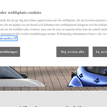
der webbplats-cookies
nds för att ge dig den bästa upplevelsen på vår webbplats, för att leverera tjänster
art, för att hjälpa oss att förstå och förbättra hur webbplatsen fungerar och för reklam
Från 569 900 kr
ar att du behåller alla cookies, men om du inte accepterar detta kan du enkelt än
Från 3 958 kr/mån
å alternativet för cookie-inställningar nedan. Fullständig information finns i vår coo
ie-policy
Yaris
HYBRID
nställningar
Nej, avvisa alla
Ja, acc