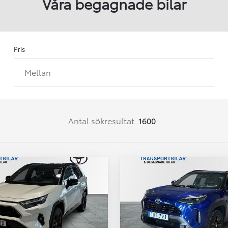
Våra begagnade bilar
Pris
Mellan
Från 257 900 kr
Från 2 535 kr/mån
Easy Billån
Corolla
Antal sökresultat
1600
HYBRID