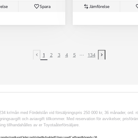
else
Spara
Jämförelse
...
1
2
3
4
5
134
Previous page
Next page
 kr/mån med Fördelslån vid försäljningspris 250 000 kr, 36 månader, ord. rör
ingsavgift och aviavgift tillkommer. Med reservation för avvikelser, prisföränd
ing tillhandahålles av er Toyotaåterförsäljare.
nv=production&sortOrder=published&disabledFilters=usedCarBrand&brands=38