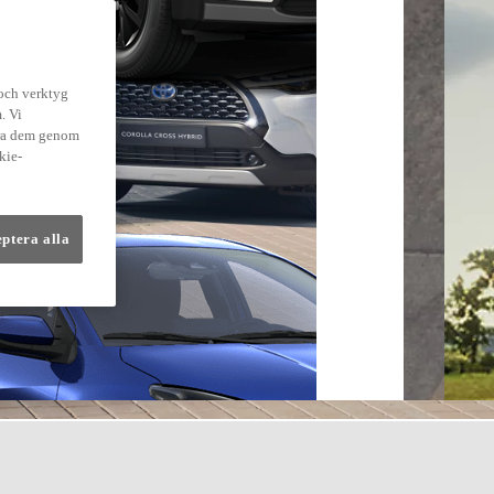
 och verktyg
. Vi
dra dem genom
kie-
eptera alla