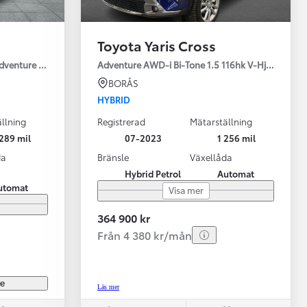
Toyota Yaris Cross
Adventure Drag V-Hjul
Adventure AWD-i Bi-Tone 1.5 116hk V-Hjul Drag J
BORÅS
HYBRID
llning
Registrerad
Mätarställning
Vi har Sveriges mest nöjda biläg
Nya elbil
289 mil
07-2023
1 256 mil
Läs mer
Elbilar f
da
Bränsle
Växellåda
Hybrid Petrol
Automat
utomat
Visa mer
364 900 kr
Från 4 380 kr/mån
re
Läs mer