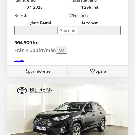
07-2023
1 256 mil
Bränsle
Växellåda
Hybrid Petrol
Automat
Visa mer
364 900 kr
Från 4 380 kr/mån
Läs mer
Jämförelse
Spara