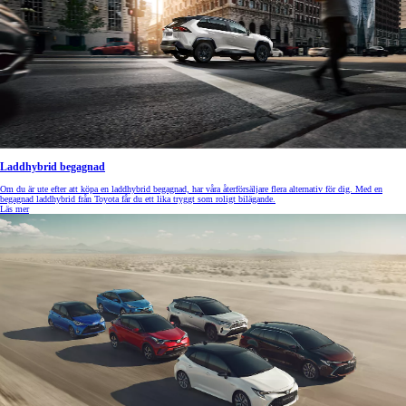
Laddhybrid begagnad
Om du är ute efter att köpa en laddhybrid begagnad, har våra återförsäljare flera alternativ för dig. Med en
begagnad laddhybrid från Toyota får du ett lika tryggt som roligt bilägande.
Läs mer