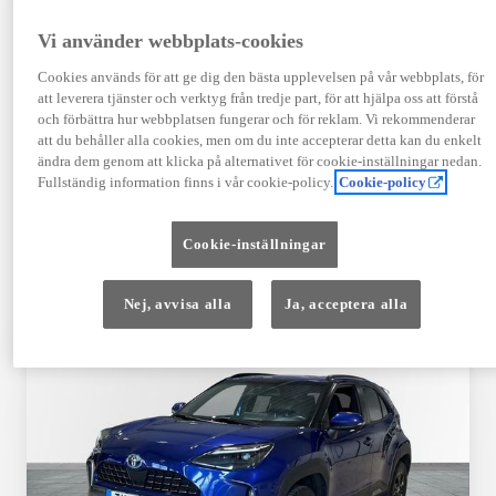
TOYOTA APPROVED
Vi använder webbplats-cookies
USED
Cookies används för att ge dig den bästa upplevelsen på vår webbplats, för
att leverera tjänster och verktyg från tredje part, för att hjälpa oss att förstå
och förbättra hur webbplatsen fungerar och för reklam. Vi rekommenderar
Garanti upp till 10 år eller 20 000 mil – i
att du behåller alla cookies, men om du inte accepterar detta kan du enkelt
kombination med Toyota Relax
ändra dem genom att klicka på alternativet för cookie-inställningar nedan.
Fullständig information finns i vår cookie-policy.
Cookie-policy
Godkända enligt en 145-punkts checklista
Cookie-inställningar
12 månaders vägassistans
Nej, avvisa alla
Ja, acceptera alla