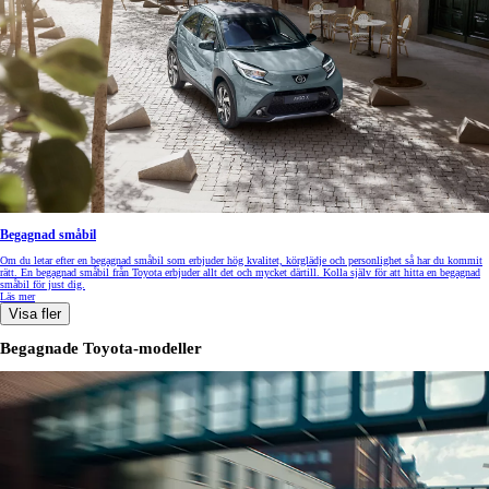
Begagnad småbil
Om du letar efter en begagnad småbil som erbjuder hög kvalitet, körglädje och personlighet så har du kommit
rätt. En begagnad småbil från Toyota erbjuder allt det och mycket därtill. Kolla själv för att hitta en begagnad
småbil för just dig.
Läs mer
Visa fler
Begagnade Toyota-modeller