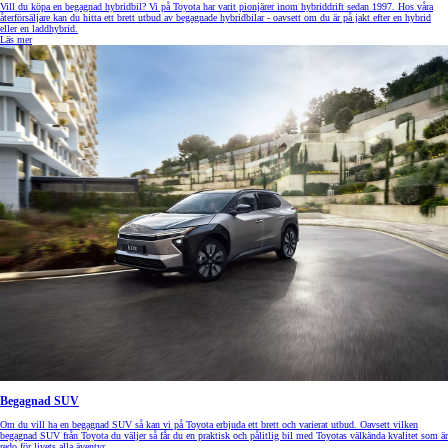
Vill du köpa en begagnad hybridbil? Vi på Toyota har varit pionjärer inom hybriddrift sedan 1997. Hos våra
återförsäljare kan du hitta ett brett utbud av begagnade hybridbilar - oavsett om du är på jakt efter en hybrid
eller en laddhybrid.
Läs mer
Begagnad SUV
Om du vill ha en begagnad SUV så kan vi på Toyota erbjuda ett brett och varierat utbud. Oavsett vilken
begagnad SUV från Toyota du väljer så får du en praktisk och pålitlig bil med Toyotas välkända kvalitet som är
redo för livets alla äventyr.