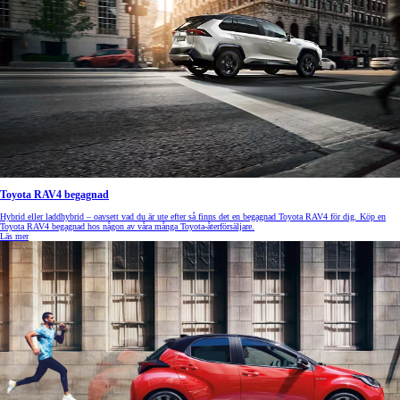
Toyota RAV4 begagnad
Hybrid eller laddhybrid – oavsett vad du är ute efter så finns det en begagnad Toyota RAV4 för dig. Köp en
Toyota RAV4 begagnad hos någon av våra många Toyota-återförsäljare.
Läs mer