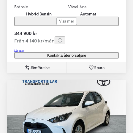
Bränsle
Växellåda
Hybrid Bensin
Automat
Visa mer
344 900 kr
Från 4 140 kr/mån
Läs mer
Kontakta återförsäljare
Jämförelse
Spara