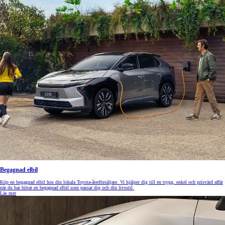
Begagnad elbil
Köp en begagnad elbil hos din lokala Toyota-återförsäljare. Vi hjälper dig till en trygg, enkel och prisvärd affär
när du har hittat en begagnad elbil som passar dig och din livsstil.
Läs mer