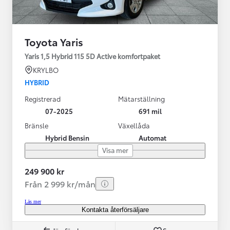
Toyota Yaris
Yaris 1,5 Hybrid 115 5D Active komfortpaket
KRYLBO
HYBRID
Registrerad
Mätarställning
07-2025
691 mil
Bränsle
Växellåda
Hybrid Bensin
Automat
Visa mer
249 900 kr
Från 2 999 kr/mån
Läs mer
Kontakta återförsäljare