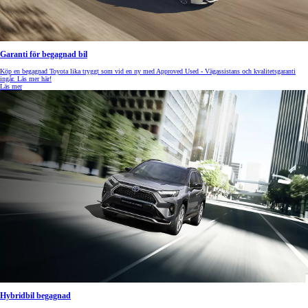
Garanti för begagnad bil
Köp en begagnad Toyota lika tryggt som vid en ny med Approved Used - Vägassistans och kvalitetsgaranti
ingår. Läs mer här!
Läs mer
Hybridbil begagnad