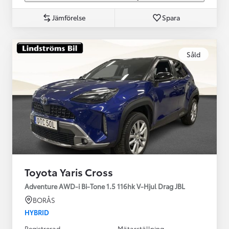
Jämförelse
Spara
Såld
Toyota Yaris Cross
Adventure AWD-i Bi-Tone 1.5 116hk V-Hjul Drag JBL
BORÅS
HYBRID
Registrerad
Mätarställning