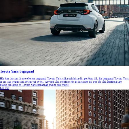
Toyota Yaris begagnad
Här kan du som är ute efter en begagnad Toyota Yaris söka och hitta din perfekta bil. En begagnad Toyota Yaris
är ett lika tryggt som roligt val av bil. Använd våra sökfilter för att hitta rätt bil och låt våra återförsäljare
hjälpa dig köpa en Toyota Yaris begagnad tryggt och enkelt.
Läs mer