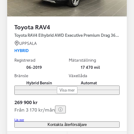
Toyota RAV4
Toyota RAV4 Elhybrid AWD Executive Premium Drag 360-kamera 
UPPSALA
HYBRID
Registrerad
Mätarställning
06-2019
17 470 mil
Bränsle
Växellåda
Hybrid Bensin
Automat
Visa mer
269 900 kr
Från 3 170 kr/mån
Läs mer
Kontakta återförsäljare