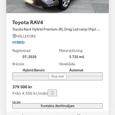
Toyota RAV4
Toyota Rav4 Hybrid Premium JBL Drag Led ramp Vhjul motorv
HÄLLEFORS
HYBRID
Registrerad
Mätarställning
07-2020
5 735 mil
Bränsle
Växellåda
Hybrid Bensin
Automat
Visa mer
379 500 kr
Från 4 556 kr/mån
Läs mer
Kontakta återförsäljare