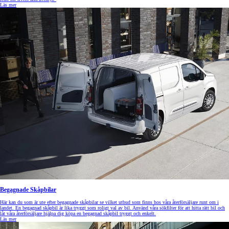
Läs mer
Begagnade Skåpbilar
Här kan du som är ute efter begagnade skåpbilar se vilket utbud som finns hos våra återförsäljare runt om i
landet. En begagnad skåpbil är lika tryggt som roligt val av bil. Använd våra sökfilter för att hitta rätt bil och
låt våra återförsäljare hjälpa dig köpa en begagnad skåpbil tryggt och enkelt.
Läs mer