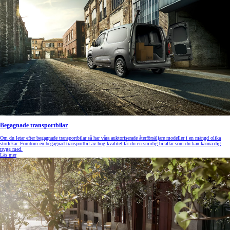
Begagnade transportbilar
Om du letar efter begagnade transportbilar så har våra auktoriserade återförsäljare modeller i en mängd olika
storlekar. Förutom en begagnad transportbil av hög kvalitet får du en smidig bilaffär som du kan känna dig
trygg med.
Läs mer