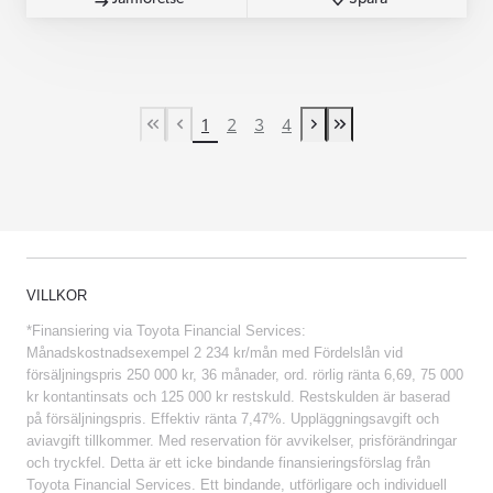
1
2
3
4
First Page
Previous page
Next page
Last Page
VILLKOR
*Finansiering via Toyota Financial Services:
Månadskostnadsexempel 2 234 kr/mån med Fördelslån vid
försäljningspris 250 000 kr, 36 månader, ord. rörlig ränta 6,69, 75 000
kr kontantinsats och 125 000 kr restskuld. Restskulden är baserad
på försäljningspris. Effektiv ränta 7,47%. Uppläggningsavgift och
aviavgift tillkommer. Med reservation för avvikelser, prisförändringar
och tryckfel. Detta är ett icke bindande finansieringsförslag från
Toyota Financial Services. Ett bindande, utförligare och individuell