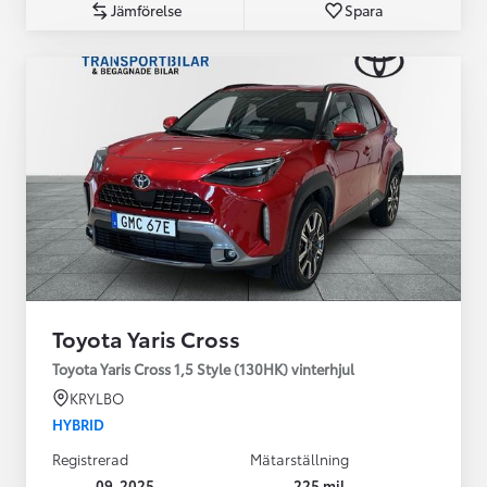
Jämförelse
Spara
Toyota Yaris Cross
Toyota Yaris Cross 1,5 Style (130HK) vinterhjul
KRYLBO
HYBRID
Registrerad
Mätarställning
09-2025
225 mil