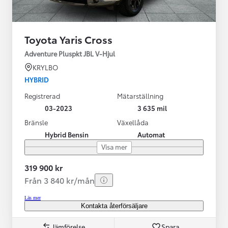
Toyota Yaris Cross
Adventure Pluspkt JBL V-Hjul
KRYLBO
HYBRID
Registrerad
Mätarställning
03-2023
3 635 mil
Bränsle
Växellåda
Hybrid Bensin
Automat
Visa mer
319 900 kr
Från 3 840 kr/mån
Läs mer
Kontakta återförsäljare
Jämförelse
Spara