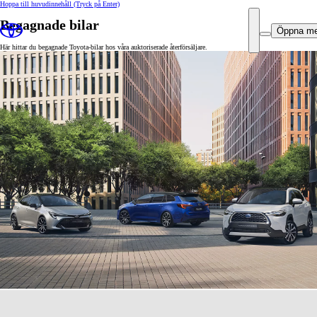
Hoppa till huvudinnehåll
(Tryck på Enter)
Begagnade bilar
Öppna m
Här hittar du begagnade Toyota-bilar hos våra auktoriserade återförsäljare.