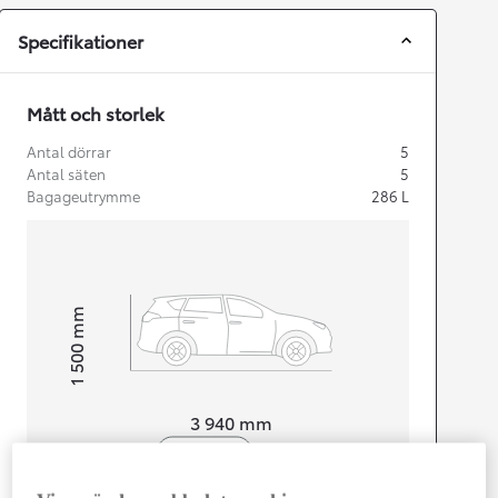
Specifikationer
Mått och storlek
Antal dörrar
5
Antal säten
5
Bagageutrymme
286
L
mm
1 500
Height
Length
3 940
mm