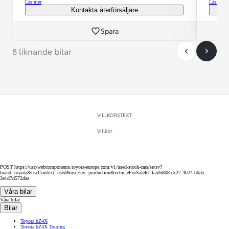
Läs mer
Läs mer
Kontakta återförsäljare
Spara
8 liknande bilar
VILLKORSTEXT
Villkor
POST https://usc-webcomponents.toyota-europe.com/v1/used-stock-cars/se/sv?
brand=toyota&uscContext=used&uscEnv=production&vehicleForSaleId=fafdb808-dc27-4b24-b0ab-
3e1d7d572daa
Våra bilar
Våra bilar
Bilar
Toyota bZ4X
Toyota bZ4X Touring