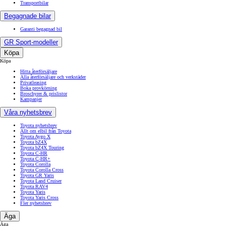
Transportbilar
Begagnade bilar
Garanti begagnad bil
GR Sport-modeller
Köpa
Köpa
Hitta återförsäljare
Alla återförsäljare och verkstäder
Privatleasing
Boka provkörning
Broschyrer & prislistor
Kampanjer
Våra nyhetsbrev
Toyota nyhetsbrev
Allt om elbil från Toyota
Toyota Aygo X
Toyota bZ4X
Toyota bZ4X Touring
Toyota C-HR
Toyota C-HR+
Toyota Corolla
Toyota Corolla Cross
Toyota GR Yaris
Toyota Land Cruiser
Toyota RAV4
Toyota Yaris
Toyota Yaris Cross
Fler nyhetsbrev
Äga
Äga