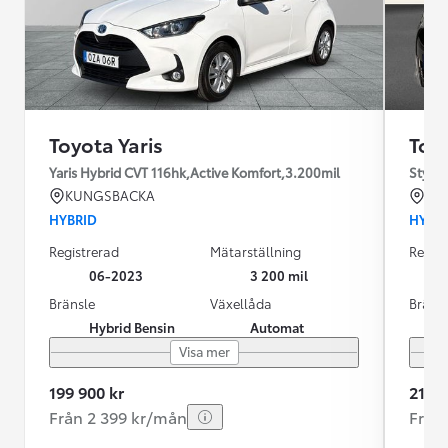
Toyota Yaris
Toyo
Yaris Hybrid CVT 116hk,Active Komfort,3.200mil
Style 
KUNGSBACKA
BO
HYBRID
HYBR
Registrerad
Mätarställning
Regist
06-2023
3 200 mil
Bränsle
Växellåda
Bräns
Hybrid Bensin
Automat
Visa mer
199 900 kr
219 0
Från 2 399 kr/mån
Från