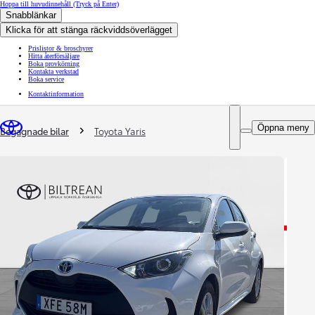
Hoppa till huvudinnehåll
(Tryck på Enter)
Snabblänkar
Klicka för att stänga räckviddsöverlägget
Prislistor & broschyrer
Hitta återförsäljare
Boka provkörning
Kontakta verkstad
Boka service
Kontaktinformation
You are here
:
Öppna meny
Begagnade bilar
Toyota Yaris