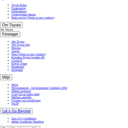
Toyota Relax
Finansiering
Bilförsäkring
Uppkopplade tjänster
Boka service
(Opens in new window)
Om Toyota
Om Toyota
Företaget
Om Toyota
The Toyota Way
Historia
Ansvar
Press
(Opens in new window)
Kontakta Toyota Sweden AB
Covid-19
KINTO Share
Bilsäkerhet
Bilägande
Miljö
Miljö
Miljöutmaning - Environmental Challenge 2050
Hållbar mobilitet
4 steg för en bättre värld
Hållbart samhälle
Styrning och uppföljning
WLTP
Let´s Go Beyond
Zero City Utställning
adidas Stockholm Marathon