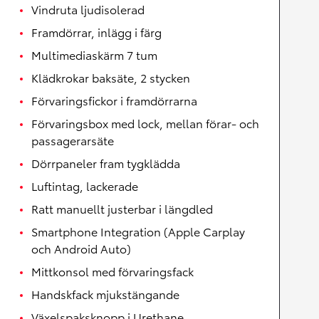
Vindruta ljudisolerad
Framdörrar, inlägg i färg
Multimediaskärm 7 tum
Klädkrokar baksäte, 2 stycken
Förvaringsfickor i framdörrarna
Förvaringsbox med lock, mellan förar- och
passagerarsäte
Dörrpaneler fram tygklädda
Luftintag, lackerade
Ratt manuellt justerbar i längdled
Smartphone Integration (Apple Carplay
och Android Auto)
Mittkonsol med förvaringsfack
Handskfack mjukstängande
Växelspaksknopp i Urethane