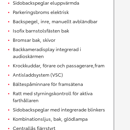
Sidobackspeglar eluppvärmda
Parkeringsbroms elektrisk
Backspegel, inre, manuellt avbländbar
Isofix barnstolsfästen bak
Bromsar bak, skivor
Backkameradisplay integrerad i
audioskärmen
Krockkuddar, förare och passagerare,fram
Antisladdsystem (VSC)
Bältespåminnare för framsätena
Ratt med styrningskontroll för aktiva
farthållaren
Sidobackspeglar med integrerade blinkers
Kombinationsljus, bak, glödlampa
Centrallås fjärrstyrt