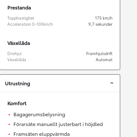
Prestanda
Topphastighet
175
km/h
Acceleration 0-100km/h
9,7
sekunder
Växellåda
Drivhjul
Framhjulsdrift
Växellåda
Automat
Utrustning
Komfort
Bagagerumsbelysning
Förarsäte manuellt justerbart i höjdled
Framsäten eluppvärmda