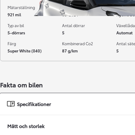
Mätarställning
Registrerad
Bränsle
921 mil
03-2024
Hybrid Be
Typ av bil
Antal dörrar
Växellåda
5-dörrars
5
Automat
Färg
Kombinerad Co2
Antal sät
Super White (040)
87 g/km
5
Fakta om bilen
Från 238 900 kr
Från 2 349 kr/mån
Specifikationer
Easy Billån
GR Yaris
BENSIN
Mått och storlek