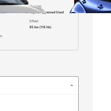
Garanti
nsin
Toyota Approved Used
Effekt
85 kw (116 hk)
en
Från 257 900 kr
Från 2 535 kr/mån
Easy Billån
Corolla
HYBRID