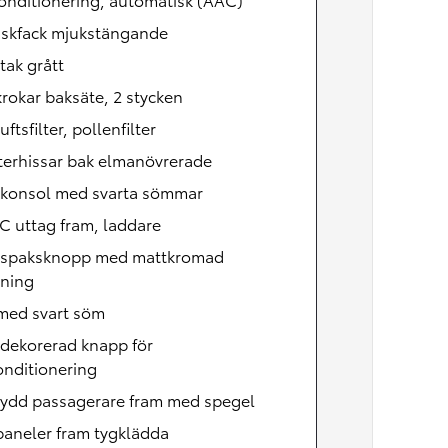
skfack mjukstängande
tak grått
rokar baksäte, 2 stycken
uftsfilter, pollenfilter
terhissar bak elmanövrerade
lkonsol med svarta sömmar
C uttag fram, laddare
lspaksknopp med mattkromad
tning
 med svart söm
dekorerad knapp för
onditionering
kydd passagerare fram med spegel
paneler fram tygklädda