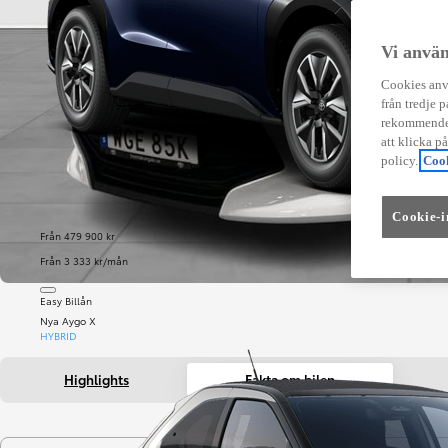
Vi använ
Cookies anvä
från tredje p
rekommender
att klicka p
policy.
Cook
Cookie-i
Från 479 900 kr
Från 3 333 kr/mån
Easy Billån
Nya Aygo X
HYBRID
Highlights
Fakta om bilen