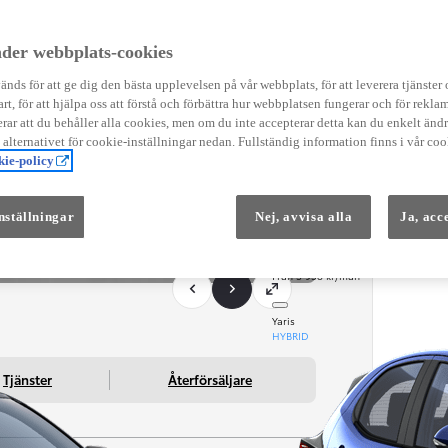
Instruktionsfilmer
Toyota C-HR Instruktionsfilmer
Yaris Instruktionsfilmer
der webbplats-cookies
Yaris Cross Instruktionsfilmer
Digital Smart Nyckel Instruktionsfi
nds för att ge dig den bästa upplevelsen på vår webbplats, för att leverera tjänster
art, för att hjälpa oss att förstå och förbättra hur webbplatsen fungerar och för reklam
ar att du behåller alla cookies, men om du inte accepterar detta kan du enkelt än
å alternativet för cookie-inställningar nedan. Fullständig information finns i vår coo
ie-policy
nställningar
Nej, avvisa alla
Ja, acc
Från 569 900 kr
Från 3 958 kr/mån
Yaris
HYBRID
Tjänster
Återförsäljare