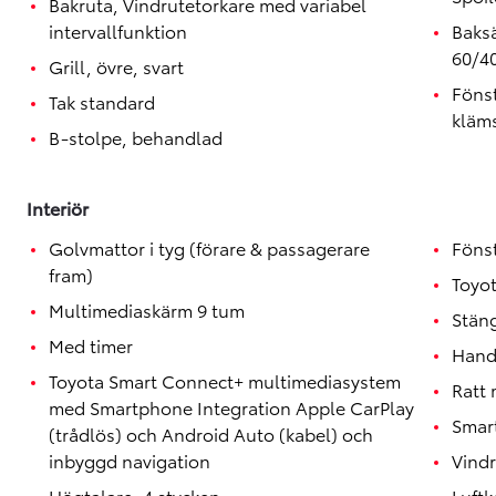
Bakruta, Vindrutetorkare med variabel
intervallfunktion
Baksä
60/4
Grill, övre, svart
Föns
Tak standard
kläm
B-stolpe, behandlad
Interiör
Golvmattor i tyg (förare & passagerare
Föns
fram)
Toyo
Multimediaskärm 9 tum
Stäng
Med timer
Hand
Toyota Smart Connect+ multimediasystem
Ratt 
med Smartphone Integration Apple CarPlay
Smar
(trådlös) och Android Auto (kabel) och
inbyggd navigation
Vindr
Högtalare, 4 stycken
Luftk