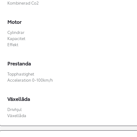
Kombinerad Co2
Motor
Cylindrar
Kapacitet
Effekt
Prestanda
Topphastighet
Acceleration 0-100km/h
Växellåda
Drivhjul
Från 360 900 kr
Växellåda
Från 3 548 kr/mån
Easy Billån