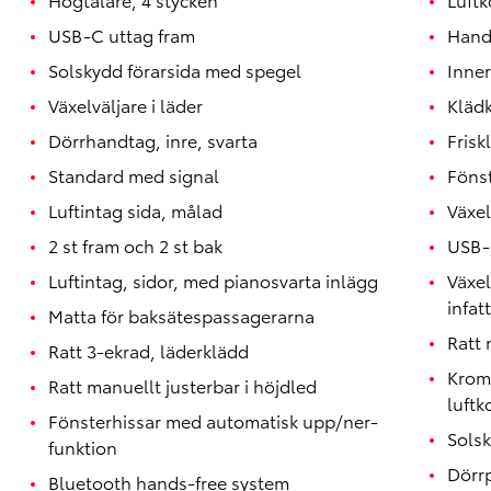
USB-C uttag fram
Hand
Solskydd förarsida med spegel
Inner
Växelväljare i läder
Klädk
Dörrhandtag, inre, svarta
Friskl
Standard med signal
Föns
Luftintag sida, målad
Växe
2 st fram och 2 st bak
USB-
Luftintag, sidor, med pianosvarta inlägg
Växe
infat
Matta för baksätespassagerarna
Ratt
Ratt 3-ekrad, läderklädd
Krom
Ratt manuellt justerbar i höjdled
luftk
Fönsterhissar med automatisk upp/ner-
Sols
funktion
Dörr
Bluetooth hands-free system