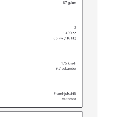
87
g/km
3
1 490
cc
85
kw (116 hk)
175
km/h
9,7
sekunder
Framhjulsdrift
Från 350 900 kr
Automat
Från 3 450 kr/mån
Easy Billån