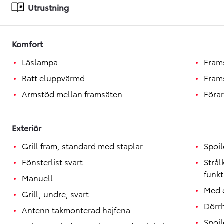
Toyota GR Supra
Utrustning
BENSIN
Komfort
Läslampa
Fram
Ratt eluppvärmd
Fram
Armstöd mellan framsäten
Förar
Exteriör
Grill fram, standard med staplar
Spoil
Fönsterlist svart
Strå
funkt
Manuell
Med e
Grill, undre, svart
Dörrh
Antenn takmonterad hajfena
Spoil