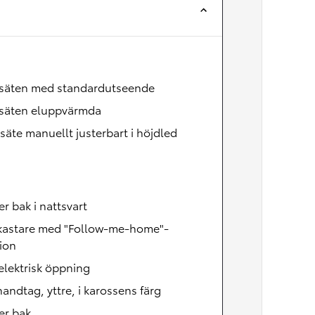
Nya GR GT
The soul lives on
säten med standardutseende
säten eluppvärmda
säte manuellt justerbart i höjdled
er bak i nattsvart
lkastare med "Follow-me-home"-
ion
lektrisk öppning
andtag, yttre, i karossens färg
er bak