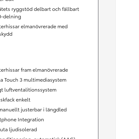
tets ryggstöd delbart och fällbart
0-delning
terhissar elmanövrerade med
skydd
terhissar fram elmanövrerade
ta Touch 3 multimediasystem
t luftventalitionssystem
skfack enkelt
manuellt justerbar i längdled
tphone Integration
uta ljudisolerad
onditionering, automatisk (AAC)