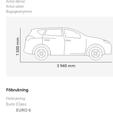
Antal dörrar
Antal säten
Bagageutrymme
mm
1 500
Height
Length
3 940
mm
Föbrukning
Från 599 900 kr
Förbrukning
Nya Corolla Cross
Euro Class
HYBRID
EURO 6