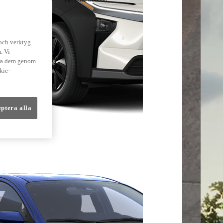
lmer
 och verktyg
. Vi
dra dem genom
kie-
eptera alla