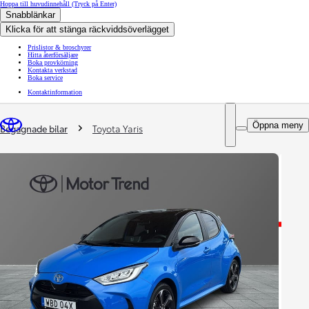
Hoppa till huvudinnehåll
(Tryck på Enter)
Snabblänkar
Klicka för att stänga räckviddsöverlägget
Prislistor & broschyrer
Hitta återförsäljare
Boka provkörning
Kontakta verkstad
Boka service
Kontaktinformation
You are here
:
Öppna meny
Begagnade bilar
Toyota Yaris