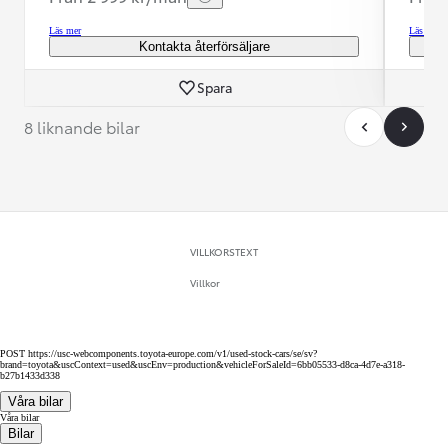
Läs mer
Läs mer
Kontakta återförsäljare
Spara
8 liknande bilar
VILLKORSTEXT
Villkor
POST https://usc-webcomponents.toyota-europe.com/v1/used-stock-cars/se/sv?
brand=toyota&uscContext=used&uscEnv=production&vehicleForSaleId=6bb05533-d8ca-4d7e-a318-
b27b1433d338
Våra bilar
Våra bilar
Bilar