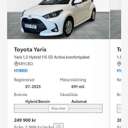
Toyota Yaris
Toyo
Yaris 1,5 Hybrid 115 5D Active komfortpaket
1.5
KRYLBO
KR
HYBRID
HYBR
Registrerad
Mätarställning
Regist
07-2025
691 mil
Bränsle
Växellåda
Bräns
Hybrid Bensin
Automat
Visa mer
249 900 kr
269 9
Från 2 999 kr/mån
Från