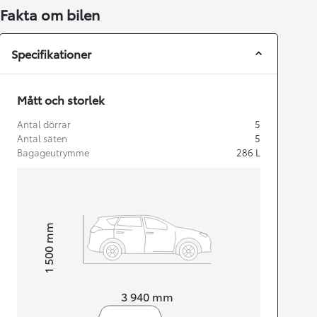
Fakta om bilen
Specifikationer
Mått och storlek
Antal dörrar
5
Antal säten
5
Bagageutrymme
286
L
mm
1 500
Height
Length
3 940
mm