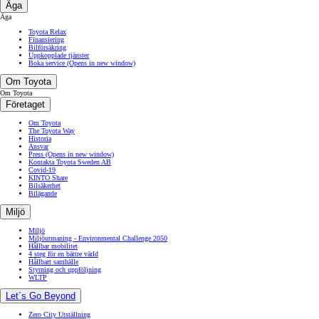
Äga
Äga
Toyota Relax
Finansiering
Bilförsäkring
Uppkopplade tjänster
Boka service
(Opens in new window)
Om Toyota
Om Toyota
Företaget
Om Toyota
The Toyota Way
Historia
Ansvar
Press
(Opens in new window)
Kontakta Toyota Sweden AB
Covid-19
KINTO Share
Bilsäkerhet
Bilägande
Miljö
Miljö
Miljöutmaning - Environmental Challenge 2050
Hållbar mobilitet
4 steg för en bättre värld
Hållbart samhälle
Styrning och uppföljning
WLTP
Let´s Go Beyond
Zero City Utställning