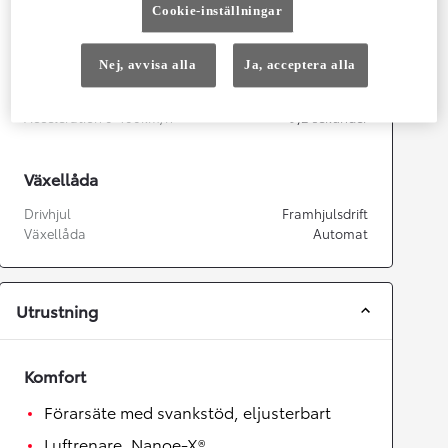
Effekt
96
kw (130 hk)
Cookie-inställningar
Prestanda
Nej, avvisa alla
Ja, acceptera alla
Topphastighet
175
km/h
Acceleration 0-100km/h
9,2
sekunder
Växellåda
Drivhjul
Framhjulsdrift
Växellåda
Automat
Utrustning
Komfort
Förarsäte med svankstöd, eljusterbart
Luftrenare, Nanoe-X®