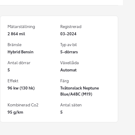
Mätarställning
Registrerad
2 864 mil
03-2024
Bränsle
Typ av bil
Hybrid Bensin
5-dörrars
Antal dörrar
Växellåda
5
Automat
Effekt
Färg
96 kw (130 hk)
Tvåtonslack Neptune
Blue/A4BC (M19)
Kombinerad Co2
Antal säten
95 g/km
5