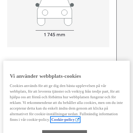
Width
1 745
mm
Föbrukning
Förbrukning
4,2
l/100 km
Vi använder webbplats-cookies
Euro Class
EURO 6
Cookies används för att ge dig den bästa upplevelsen på vår
webbplats, för att leverera tjänster och verktyg från tredje part, för att
Kombinerad Co2
95
g/km
hjälpa oss att förstå och förbättra hur webbplatsen fungerar och för
reklam. Vi rekommenderar att du behåller alla cookies, men om du inte
accepterar detta kan du enkelt ändra dem genom att klicka på
Motor
alternativet för cookie-inställningar nedan. Fullständig information
finns i vår cookie-policy.
Cookie-policy
Cylindrar
3
Kapacitet
1 490
cc