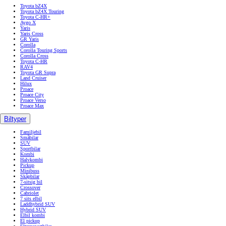
Toyota bZ4X
Toyota bZ4X Touring
Toyota C-HR+
Aygo X
Yaris
Yaris Cross
GR Yaris
Corolla
Corolla Touring Sports
Corolla Cross
Toyota C-HR
RAV4
Toyota GR Supra
Land Cruiser
Hilux
Proace
Proace City
Proace Verso
Proace Max
Biltyper
Familjebil
Småbilar
SUV
Sportbilar
Kombi
Halvkombi
Pickup
Minibuss
Skåpbilar
7-sitsig bil
Crossover
Cabriolet
7 sits elbil
Laddhybrid SUV
Hybrid SUV
Elbil kombi
El pickup