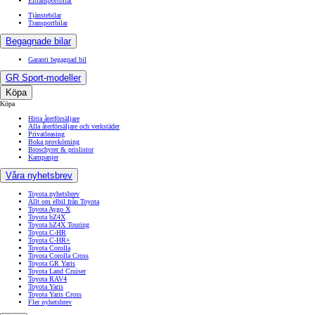
Eltransportbilar
Tjänstebilar
Transportbilar
Begagnade bilar
Garanti begagnad bil
GR Sport-modeller
Köpa
Köpa
Hitta återförsäljare
Alla återförsäljare och verkstäder
Privatleasing
Boka provkörning
Broschyrer & prislistor
Kampanjer
Våra nyhetsbrev
Toyota nyhetsbrev
Allt om elbil från Toyota
Toyota Aygo X
Toyota bZ4X
Toyota bZ4X Touring
Toyota C-HR
Toyota C-HR+
Toyota Corolla
Toyota Corolla Cross
Toyota GR Yaris
Toyota Land Cruiser
Toyota RAV4
Toyota Yaris
Toyota Yaris Cross
Fler nyhetsbrev