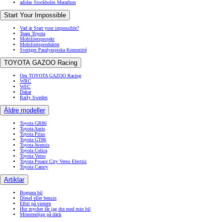
adidas Stockholm Marathon
Start Your Impossible
Vad är Start your impossible?
Team Toyota
Mobilitetsprojekt
Mobilitetsprodukter
Sveriges Paralympiska Kommitté
TOYOTA GAZOO Racing
Om TOYOTA GAZOO Racing
WRC
WEC
Dakar
Rally Sweden
Äldre modeller
Toyota GR86
Toyota Auris
Toyota Prius
Toyota GT86
Toyota Avensis
Toyota Celica
Toyota Verso
Toyota Proace City Verso Electric
Toyota Camry
Artiklar
Bogsera bil
Diesel eller bensin
Elbil på vintern
Hur mycket får jag dra med min bil
Mönsterdjup på däck