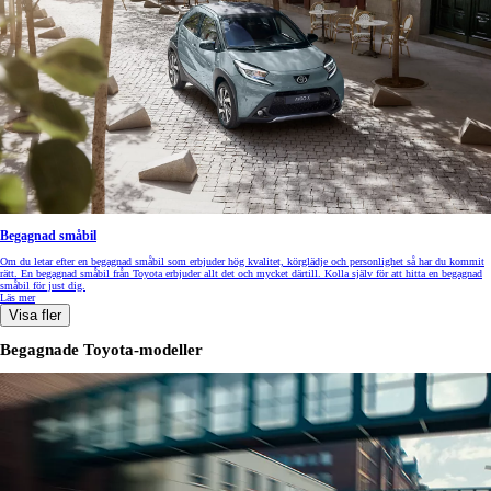
Begagnad småbil
Om du letar efter en begagnad småbil som erbjuder hög kvalitet, körglädje och personlighet så har du kommit
rätt. En begagnad småbil från Toyota erbjuder allt det och mycket därtill. Kolla själv för att hitta en begagnad
småbil för just dig.
Läs mer
Visa fler
Begagnade Toyota-modeller