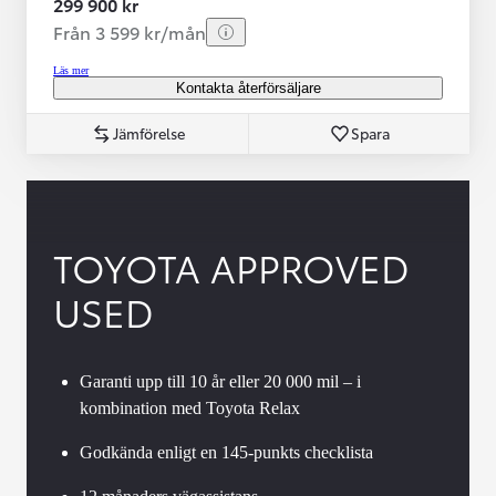
299 900 kr
Från 3 599 kr/mån
Läs mer
Kontakta återförsäljare
Jämförelse
Spara
TOYOTA APPROVED
USED
Garanti upp till 10 år eller 20 000 mil – i
kombination med Toyota Relax
Godkända enligt en 145-punkts checklista