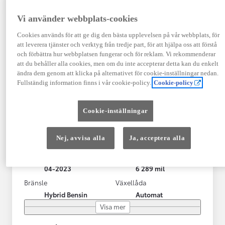
Vi använder webbplats-cookies
Cookies används för att ge dig den bästa upplevelsen på vår webbplats, för
att leverera tjänster och verktyg från tredje part, för att hjälpa oss att förstå
och förbättra hur webbplatsen fungerar och för reklam. Vi rekommenderar
att du behåller alla cookies, men om du inte accepterar detta kan du enkelt
ändra dem genom att klicka på alternativet för cookie-inställningar nedan.
Fullständig information finns i vår cookie-policy.
Cookie-policy
Toyota Yaris Cross
Cookie-inställningar
Toyota Yaris Cross 1,5 Hybrid Adventure Drag V-Hjul
KRYLBO
Nej, avvisa alla
Ja, acceptera alla
HYBRID
Registrerad
Mätarställning
04-2023
6 289 mil
Bränsle
Växellåda
Hybrid Bensin
Automat
Visa mer