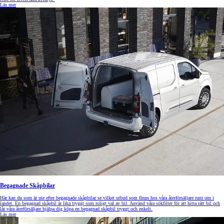
Läs mer
Begagnade Skåpbilar
Här kan du som är ute efter begagnade skåpbilar se vilket utbud som finns hos våra återförsäljare runt om i
landet. En begagnad skåpbil är lika tryggt som roligt val av bil. Använd våra sökfilter för att hitta rätt bil och
låt våra återförsäljare hjälpa dig köpa en begagnad skåpbil tryggt och enkelt.
Läs mer