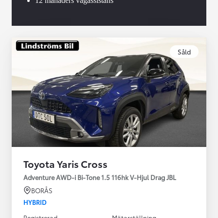
12 månaders vägassistans
Såld
Toyota Yaris Cross
Adventure AWD-i Bi-Tone 1.5 116hk V-Hjul Drag JBL
BORÅS
HYBRID
Registrerad
Mätarställning