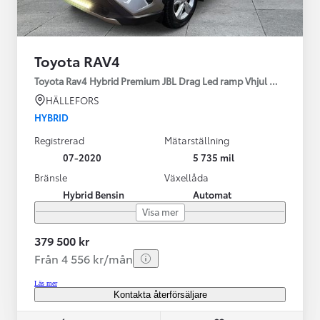
Toyota RAV4
Toyota Rav4 Hybrid Premium JBL Drag Led ramp Vhjul motorv
HÄLLEFORS
HYBRID
Registrerad
Mätarställning
07-2020
5 735 mil
Bränsle
Växellåda
Hybrid Bensin
Automat
Visa mer
379 500 kr
Från 4 556 kr/mån
Läs mer
Kontakta återförsäljare