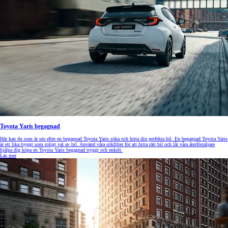
Toyota Yaris begagnad
Här kan du som är ute efter en begagnad Toyota Yaris söka och hitta din perfekta bil. En begagnad Toyota Yaris
är ett lika tryggt som roligt val av bil. Använd våra sökfilter för att hitta rätt bil och låt våra återförsäljare
hjälpa dig köpa en Toyota Yaris begagnad tryggt och enkelt.
Läs mer