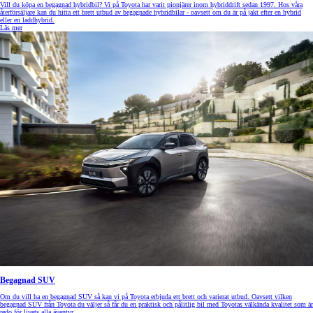
Vill du köpa en begagnad hybridbil? Vi på Toyota har varit pionjärer inom hybriddrift sedan 1997. Hos våra
återförsäljare kan du hitta ett brett utbud av begagnade hybridbilar - oavsett om du är på jakt efter en hybrid
eller en laddhybrid.
Läs mer
Begagnad SUV
Om du vill ha en begagnad SUV så kan vi på Toyota erbjuda ett brett och varierat utbud. Oavsett vilken
begagnad SUV från Toyota du väljer så får du en praktisk och pålitlig bil med Toyotas välkända kvalitet som är
redo för livets alla äventyr.