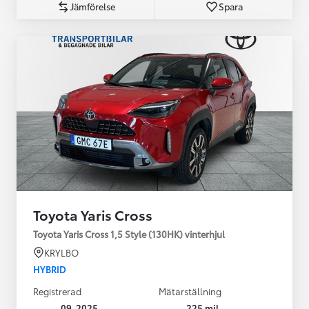
Jämförelse
Spara
Toyota Yaris Cross
Toyota Yaris Cross 1,5 Style (130HK) vinterhjul
KRYLBO
HYBRID
Registrerad
Mätarställning
09-2025
225 mil