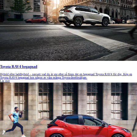
Toyota RAV4 begagnad
Hybrid eller laddhybrid – oavsett vad du är ute efter så finns det en begagnad Toyota RAV4 för dig. Köp en
Toyota RAV4 begagnad hos någon av våra många Toyota-återförsäljare.
Läs mer