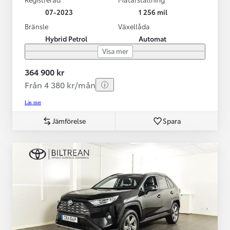
07-2023
1 256 mil
Bränsle
Växellåda
Hybrid Petrol
Automat
Visa mer
364 900 kr
Från 4 380 kr/mån
Läs mer
Jämförelse
Spara