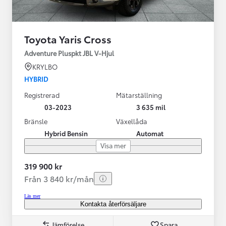
Toyota Yaris Cross
Adventure Pluspkt JBL V-Hjul
KRYLBO
HYBRID
Registrerad
Mätarställning
03-2023
3 635 mil
Bränsle
Växellåda
Hybrid Bensin
Automat
Visa mer
319 900 kr
Från 3 840 kr/mån
Läs mer
Kontakta återförsäljare
Jämförelse
Spara