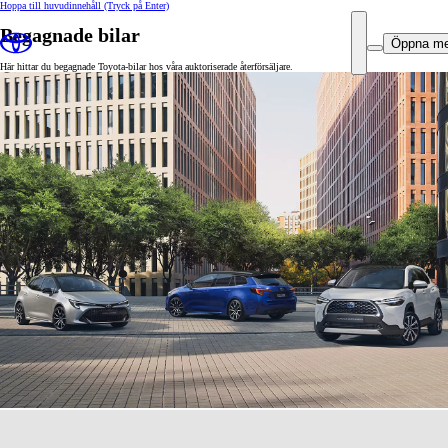
Hoppa till huvudinnehåll
(Tryck på Enter)
Begagnade bilar
Öppna m
Här hittar du begagnade Toyota-bilar hos våra auktoriserade återförsäljare.