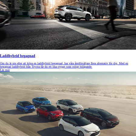
Laddhybrid begagnad
Om du är ute efter att köpa en laddhybrid begagnad, har våra återförsäljare flera alternativ för dig. Med en
begagnad laddhybrid från Toyota får du ett lika tryggt som roligt bilägande.
Läs mer