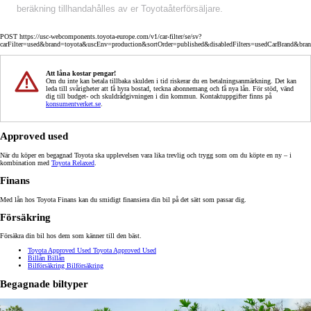
beräkning tillhandahålles av er Toyotaåterförsäljare.
POST https://usc-webcomponents.toyota-europe.com/v1/car-filter/se/sv?
carFilter=used&brand=toyota&uscEnv=production&sortOrder=published&disabledFilters=usedCarBrand&bra
Att låna kostar pengar!
Om du inte kan betala tillbaka skulden i tid riskerar du en betalningsanmärkning. Det kan
leda till svårigheter att få hyra bostad, teckna abonnemang och få nya lån. För stöd, vänd
dig till budget- och skuldrådgivningen i din kommun. Kontaktuppgifter finns på
konsumentverket.se
.
Approved used
När du köper en begagnad Toyota ska upplevelsen vara lika trevlig och trygg som om du köpte en ny – i
kombination med
Toyota Relaxed
.
Finans
Med lån hos Toyota Finans kan du smidigt finansiera din bil på det sätt som passar dig.
Försäkring
Försäkra din bil hos dem som känner till den bäst.
Toyota Approved Used
Toyota Approved Used
Billån
Billån
Bilförsäkring
Bilförsäkring
Begagnade biltyper