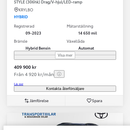
STYLE (306hk) Drag/V-hjul/LED-ramp
KRYLBO
HYBRID
Registrerad
Mätarställning
09-2023
14 650 mil
Bränsle
Växellåda
Hybrid Bensin
Automat
Visa mer
409 900 kr
Från 4 920 kr/mån
Läs mer
Kontakta återförsäljare
Jämförelse
Spara