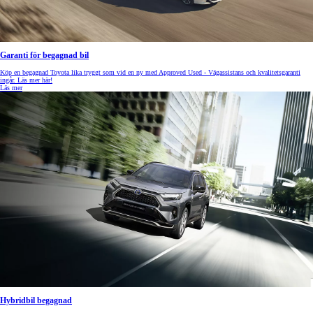
Garanti för begagnad bil
Köp en begagnad Toyota lika tryggt som vid en ny med Approved Used - Vägassistans och kvalitetsgaranti
ingår. Läs mer här!
Läs mer
Hybridbil begagnad