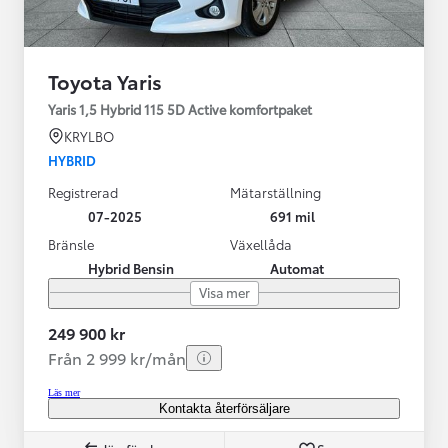
Toyota Yaris
Yaris 1,5 Hybrid 115 5D Active komfortpaket
KRYLBO
HYBRID
Registrerad
Mätarställning
07-2025
691 mil
Bränsle
Växellåda
Hybrid Bensin
Automat
Visa mer
249 900 kr
Från 2 999 kr/mån
Läs mer
Kontakta återförsäljare