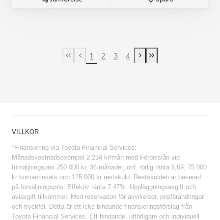
1
2
3
4
First Page
Previous page
Next page
Last Page
VILLKOR
*Finansiering via Toyota Financial Services:
Månadskostnadsexempel 2 234 kr/mån med Fördelslån vid
försäljningspris 250 000 kr, 36 månader, ord. rörlig ränta 6,69, 75 000
kr kontantinsats och 125 000 kr restskuld. Restskulden är baserad
på försäljningspris. Effektiv ränta 7,47%. Uppläggningsavgift och
aviavgift tillkommer. Med reservation för avvikelser, prisförändringar
och tryckfel. Detta är ett icke bindande finansieringsförslag från
Toyota Financial Services. Ett bindande, utförligare och individuell