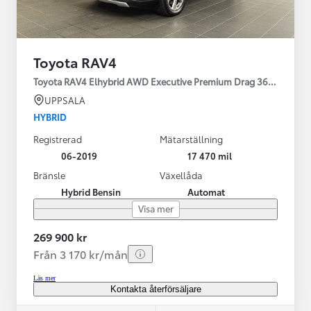
Toyota RAV4
Toyota RAV4 Elhybrid AWD Executive Premium Drag 360-kamera 
UPPSALA
HYBRID
Registrerad
Mätarställning
06-2019
17 470 mil
Bränsle
Växellåda
Hybrid Bensin
Automat
Visa mer
269 900 kr
Från 3 170 kr/mån
Läs mer
Kontakta återförsäljare