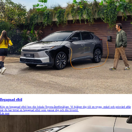
Begagnad elbil
Köp en begagnad elbil hos din lokala Toyota-återförsäljare. Vi hjälper dig till en trygg, enkel och prisvärd affär
när du har hittat en begagnad elbil som passar dig och din livsstil.
Läs mer