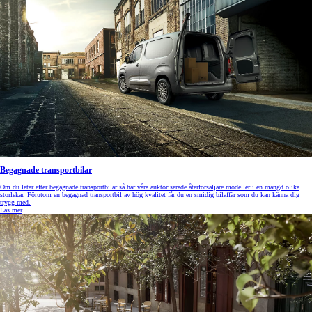
Begagnade transportbilar
Om du letar efter begagnade transportbilar så har våra auktoriserade återförsäljare modeller i en mängd olika
storlekar. Förutom en begagnad transportbil av hög kvalitet får du en smidig bilaffär som du kan känna dig
trygg med.
Läs mer