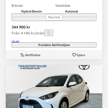
Bränsle
Växellåda
Hybrid Bensin
Automat
Visa mer
344 900 kr
Från 4 140 kr/mån
Läs mer
Kontakta återförsäljare
Jämförelse
Spara