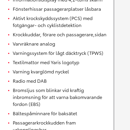
Fönsterhissar passagerarplatser låsbara
Aktivt krockskyddssystem (PCS) med
fotgängar- och cyklistdetektion
Krockkuddar, förare och passagerare,sidan
Varvräknare analog
Varningssystem för lågt däcktryck (TPWS)
Textilmattor med Yaris logotyp
Varning kvarglömd nyckel
Radio med DAB
Bromsljus som blinkar vid kraftig
inbromsning för att varna bakomvarande
fordon (EBS)
Bältespåminnare för baksätet
Passagerarkrockkudden fram
urkopplingsbar