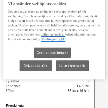
Vi använder webbplats-cookies
Width
1 745
mm
Cookies används för att ge dig den bästa upplevelsen på vår
webbplats, för att leverera tjänster och verktyg från tredje part, för att
hjälpa oss att förstå och förbättra hur webbplatsen fungerar och för
reklam. Vi rekommenderar att du behåller alla cookies, men om du inte
accepterar detta kan du enkelt ändra dem genom att klicka på
Föbrukning
alternativet för cookie-inställningar nedan. Fullständig information
finns i vår cookie-policy.
Cookie-policy
Förbrukning
3,8
l/100 km
Euro Class
EURO 6
Cookie-inställningar
Kombinerad Co2
87
g/km
Nej, avvisa alla
Ja, acceptera alla
Motor
Cylindrar
3
Kapacitet
1 490
cc
Effekt
85
kw (116 hk)
Prestanda