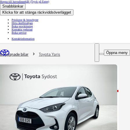
Hoppa till huvudinnehåll
(Tryck på Enter)
Snabblänkar
Klicka för att stänga räckviddsöverlägget
Prislistor & broschyrer
Hitta återförsäljare
Boka provkörning
Kontakta verkstad
Boka service
Kontaktinformation
You are here
:
Öppna meny
Begagnade bilar
Toyota Yaris