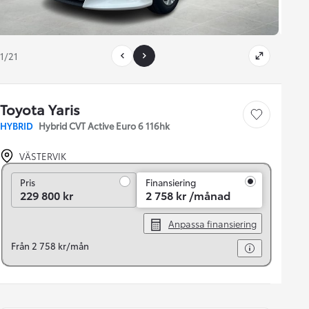
1/21
Toyota Yaris
Save car
HYBRID
Hybrid CVT Active Euro 6 116hk
VÄSTERVIK
Pris
Pris
Finansiering
229 800 kr
2 758 kr /månad
Anpassa finansiering
Från 2 758 kr/mån