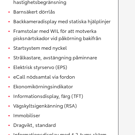
hastighetsbegränsning
Barnsäkert dörrlås
Backkameradisplay med statiska hjälplinjer
Framstolar med WIL för att motverka
pisksnärtskador vid påkörning bakifrån
Startsystem med nyckel
Strålkastare, avstängning påminnare
Elektrisk styrservo (EPS)
eCall nödsamtal via fordon
Ekonomikörningsindikator
Informationsdisplay, färg (TFT)
Vägskyltsigenkänning (RSA)
Immobiliser
Dragvikt, standard
Informationsdisplay med 4,2-tums skärm