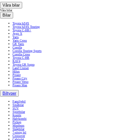
Våra bilar
Våra bilar
Bilar
Toyota bZ4X
Toyota bZ4X Touring
Toyota C-HR+
Aygo X
Yaris
Yaris Cross
GR Yaris
Corolla
Corolla Touring Sports
Corolla Cross
Toyota C-HR
RAV4
Toyota GR Supra
Land Cruiser
Hilux
Proace
Proace City
Proace Verso
Proace Max
Biltyper
Familjebil
Småbilar
SUV
Sportbilar
Kombi
Halvkombi
Pickup
Minibuss
Skåpbilar
7-sitsig bil
Crossover
Cabriolet