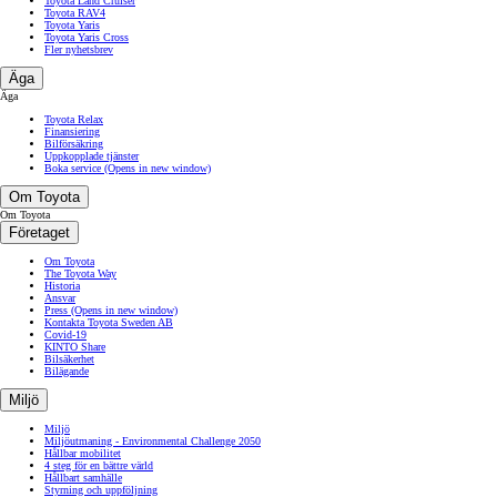
Toyota Land Cruiser
Toyota RAV4
Toyota Yaris
Toyota Yaris Cross
Fler nyhetsbrev
Äga
Äga
Toyota Relax
Finansiering
Bilförsäkring
Uppkopplade tjänster
Boka service
(Opens in new window)
Om Toyota
Om Toyota
Företaget
Om Toyota
The Toyota Way
Historia
Ansvar
Press
(Opens in new window)
Kontakta Toyota Sweden AB
Covid-19
KINTO Share
Bilsäkerhet
Bilägande
Miljö
Miljö
Miljöutmaning - Environmental Challenge 2050
Hållbar mobilitet
4 steg för en bättre värld
Hållbart samhälle
Styrning och uppföljning