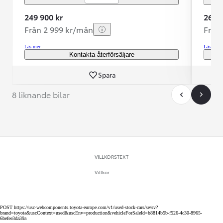
249 900 kr
269 9
Från 2 999 kr/mån
Från
Läs mer
Läs mer
Kontakta återförsäljare
Spara
8 liknande bilar
VILLKORSTEXT
Villkor
POST https://usc-webcomponents.toyota-europe.com/v1/used-stock-cars/se/sv?
brand=toyota&uscContext=used&uscEnv=production&vehicleForSaleId=b8814b5b-f526-4c30-8965-
6befee3da39a