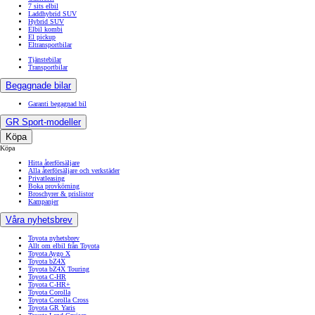
7 sits elbil
Laddhybrid SUV
Hybrid SUV
Elbil kombi
El pickup
Eltransportbilar
Tjänstebilar
Transportbilar
Begagnade bilar
Garanti begagnad bil
GR Sport-modeller
Köpa
Köpa
Hitta återförsäljare
Alla återförsäljare och verkstäder
Privatleasing
Boka provkörning
Broschyrer & prislistor
Kampanjer
Våra nyhetsbrev
Toyota nyhetsbrev
Allt om elbil från Toyota
Toyota Aygo X
Toyota bZ4X
Toyota bZ4X Touring
Toyota C-HR
Toyota C-HR+
Toyota Corolla
Toyota Corolla Cross
Toyota GR Yaris