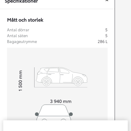
Specifikationer
Mått och storlek
Antal dörrar
5
Antal säten
5
Bagageutrymme
286
L
mm
1 500
Height
Length
3 940
mm