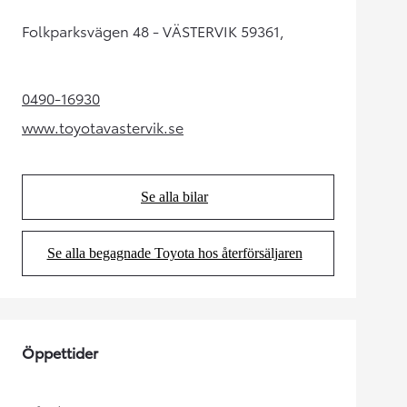
Folkparksvägen 48 - VÄSTERVIK 59361,
0490-16930
(Opens in new tab)
www.toyotavastervik.se
(Opens in new tab)
Se alla bilar
(Opens in new tab)
Se alla begagnade Toyota hos återförsäljaren
(Opens in new tab)
Öppettider