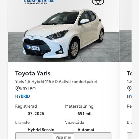
Toyota Yaris
Toyo
Yaris 1,5 Hybrid 115 5D Active komfortpaket
1.5
KRYLBO
KR
HYBRID
HYBR
Registrerad
Mätarställning
Regist
07-2025
691 mil
Bränsle
Växellåda
Bräns
Hybrid Bensin
Automat
Visa mer