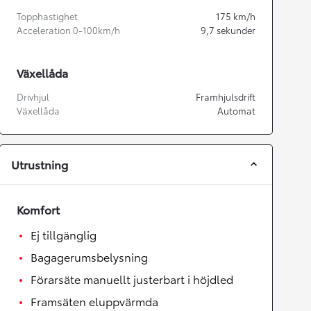
Topphastighet
175
km/h
Acceleration 0-100km/h
9,7
sekunder
Växellåda
Drivhjul
Framhjulsdrift
Växellåda
Automat
Utrustning
Komfort
Ej tillgänglig
Bagagerumsbelysning
Förarsäte manuellt justerbart i höjdled
Framsäten eluppvärmda