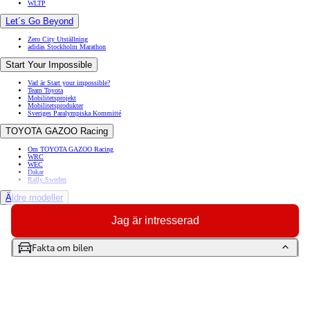
WLTP
Let´s Go Beyond
Zero City Utställning
adidas Stockholm Marathon
Start Your Impossible
Vad är Start your impossible?
Team Toyota
Mobilitetsprojekt
Mobilitetsprodukter
Sveriges Paralympiska Kommitté
TOYOTA GAZOO Racing
Om TOYOTA GAZOO Racing
WRC
WEC
Dakar
Rally Sweden
Äldre modeller
Toyota GR86
Jag är intresserad
Toyota Auris
Toyota Prius
Toyota GT86
Fakta om bilen
Toyota Avensis
Toyota Celica
Toyota Verso
Toyota Proace City Verso Electric
Toyota Camry
Artiklar