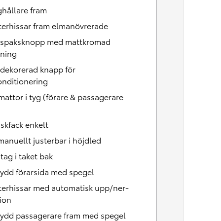
hållare fram
terhissar fram elmanövrerade
lspaksknopp med mattkromad
tning
dekorerad knapp för
onditionering
attor i tyg (förare & passagerare
skfack enkelt
manuellt justerbar i höjdled
ag i taket bak
ydd förarsida med spegel
terhissar med automatisk upp/ner-
ion
kydd passagerare fram med spegel