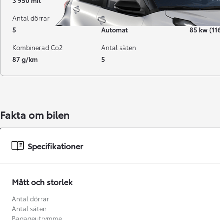
3 950 mil
02-2024
Hybrid Be
Antal dörrar
Växellåda
Effekt
5
Automat
85 kw (11
Kombinerad Co2
Antal säten
87 g/km
5
Fakta om bilen
Från 238 900 kr
Specifikationer
Från 2 349 kr/mån
Easy Billån
Mått och storlek
GR Yaris
BENSIN
Antal dörrar
Antal säten
Bagageutrymme