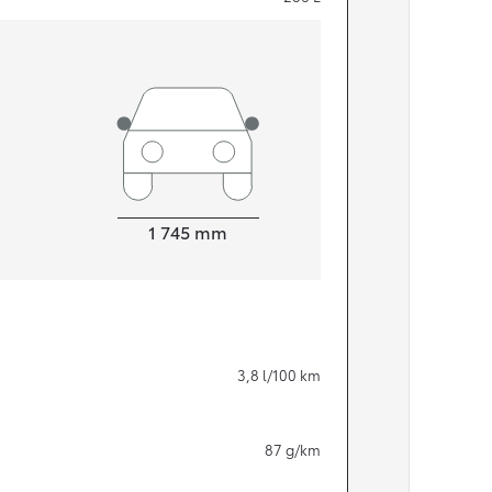
Width
1 745
mm
Från 324 900 kr
3,8
l/100 km
Från 3 194 kr/mån
Toyota C-HR
87
g/km
HYBRID & LADDHYBRID