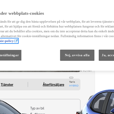
Instruktionsfilmer
Toyota C-HR Instruktionsfilmer
Yaris Instruktionsfilmer
der webbplats-cookies
Yaris Cross Instruktionsfilmer
Digital Smart Nyckel Instruktionsfi
nds för att ge dig den bästa upplevelsen på vår webbplats, för att leverera tjänster
art, för att hjälpa oss att förstå och förbättra hur webbplatsen fungerar och för reklam
ar att du behåller alla cookies, men om du inte accepterar detta kan du enkelt än
å alternativet för cookie-inställningar nedan. Fullständig information finns i vår coo
ie-policy
nställningar
Nej, avvisa alla
Ja, acc
Från 569 900 kr
Från 3 958 kr/mån
Yaris
Tjänster
Återförsäljare
HYBRID
Typ av bil