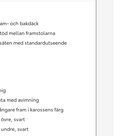
Nya GR GT
The soul lives on
ram- och bakdäck
töd mellan framstolarna
säten med standardutseende
nig
uta med avimning
ångare fram i karossens färg
, övre, svart
, undre, svart