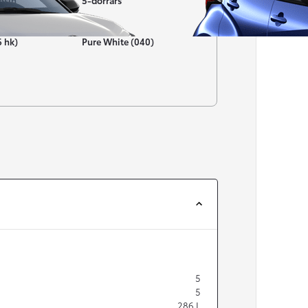
nsin
5-dörrars
Färg
6 hk)
Pure White (040)
Från 257 900 kr
Från 2 535 kr/mån
Easy Billån
Corolla
HYBRID
5
5
286
L