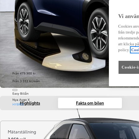
Vi använ
Cookies anvä
från tredje p
rekommender
att klicka p
policy.
Cook
Cookie-i
Från 479 900 kr
Från 3 333 kr/mån
Easy Billån
Nya Aygo X
Highlights
Fakta om bilen
HYBRID
Mätarställning
Registrerad
Bränsle