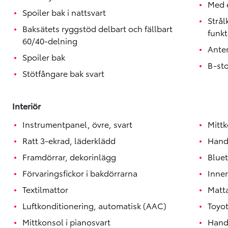
Med e
Spoiler bak i nattsvart
Strå
Baksätets ryggstöd delbart och fällbart
funkt
60/40-delning
Ante
Spoiler bak
B-st
Stötfångare bak svart
Interiör
Instrumentpanel, övre, svart
Mittk
Ratt 3-ekrad, läderklädd
Hand
Framdörrar, dekorinlägg
Blue
Förvaringsfickor i bakdörrarna
Inner
Textilmattor
Matt
Luftkonditionering, automatisk (AAC)
Toyo
Mittkonsol i pianosvart
Handt