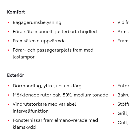
Toyota GR Supra
BENSIN
Komfort
Bagagerumsbelysning
Vid f
Förarsäte manuellt justerbart i höjdled
Arms
Framsäten eluppvärmda
Fram
Förar- och passagerarplats fram med
läslampor
Exteriör
Dörrhandtag, yttre, i bilens färg
Ento
Mörktonade rutor bak, 50%, medium tonade
Bakr
Vindrutetorkare med variabel
Stötf
intervallfunktion
Grill
Fönsterhissar fram elmanövrerade med
Grill
klämskydd