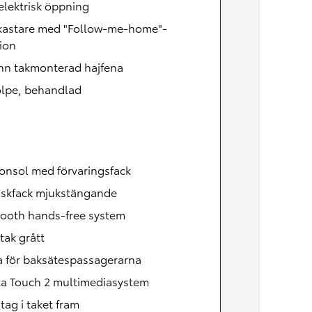
lektrisk öppning
lkastare med "Follow-me-home"-
ion
nn takmonterad hajfena
olpe, behandlad
onsol med förvaringsfack
skfack mjukstängande
tooth hands-free system
tak grått
a för baksätespassagerarna
ta Touch 2 multimediasystem
ag i taket fram