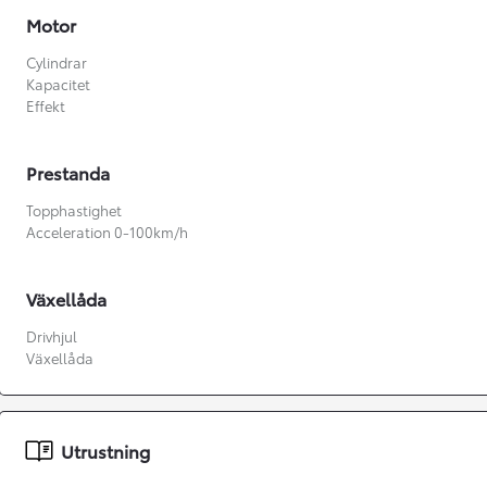
Motor
Cylindrar
Kapacitet
Effekt
Prestanda
Topphastighet
Acceleration 0-100km/h
Växellåda
Drivhjul
Växellåda
Från 360 900 kr
Från 3 548 kr/mån
Utrustning
Easy Billån