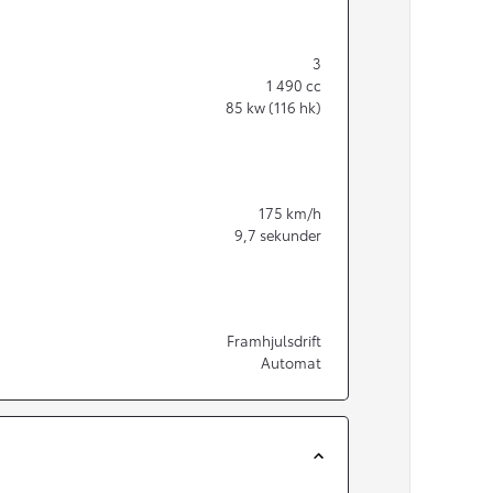
3
1 490
cc
85
kw (116 hk)
175
km/h
9,7
sekunder
Framhjulsdrift
Automat
Från 350 900 kr
Från 3 450 kr/mån
Easy Billån