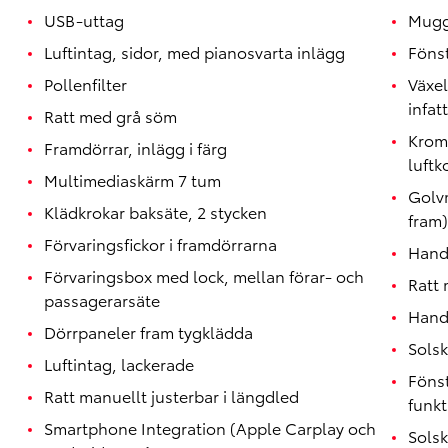
USB-uttag
Mugg
Luftintag, sidor, med pianosvarta inlägg
Föns
Pollenfilter
Växe
infat
Ratt med grå söm
Krom
Framdörrar, inlägg i färg
luftk
Multimediaskärm 7 tum
Golvm
Klädkrokar baksäte, 2 stycken
fram)
Förvaringsfickor i framdörrarna
Hand
Förvaringsbox med lock, mellan förar- och
Ratt 
passagerarsäte
Handt
Dörrpaneler fram tygklädda
Solsk
Luftintag, lackerade
Föns
Ratt manuellt justerbar i längdled
funkt
Smartphone Integration (Apple Carplay och
Sols