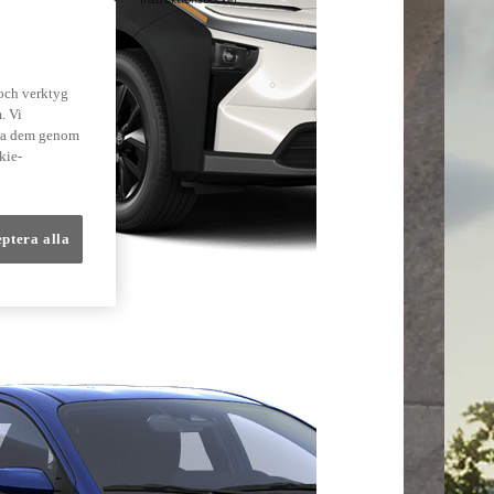
lmer
 och verktyg
. Vi
dra dem genom
kie-
eptera alla