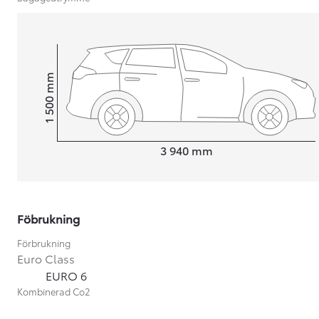
mm
1 500
Height
Length
3 940
mm
Föbrukning
Förbrukning
Euro Class
Från 599 900 kr
EURO 6
Nya Corolla Cross
Kombinerad Co2
HYBRID