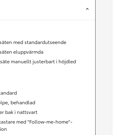
Nya GR GT
The soul lives on
säten med standardutseende
säten eluppvärmda
säte manuellt justerbart i höjdled
tandard
olpe, behandlad
er bak i nattsvart
lkastare med "Follow-me-home"-
ion