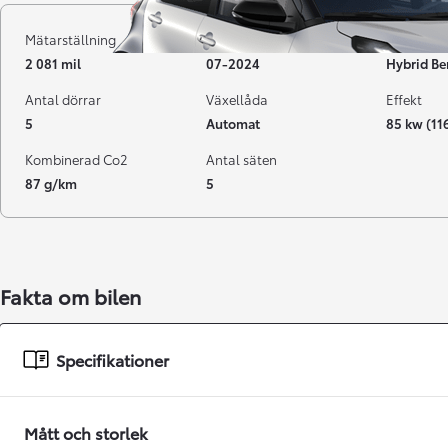
Mätarställning
Registrerad
Bränsle
2 081 mil
07-2024
Hybrid Be
Antal dörrar
Växellåda
Effekt
5
Automat
85 kw (11
Kombinerad Co2
Antal säten
87 g/km
5
Från 238 900 kr
Fakta om bilen
Från 2 349 kr/mån
Easy Billån
Specifikationer
GR Yaris
BENSIN
Mått och storlek