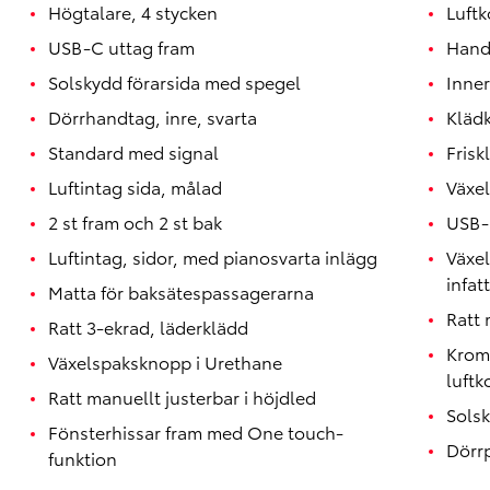
Högtalare, 4 stycken
Luftk
USB-C uttag fram
Hand
Solskydd förarsida med spegel
Inner
Dörrhandtag, inre, svarta
Klädk
Standard med signal
Friskl
Luftintag sida, målad
Växe
2 st fram och 2 st bak
USB-
Luftintag, sidor, med pianosvarta inlägg
Växe
infat
Matta för baksätespassagerarna
Ratt
Ratt 3-ekrad, läderklädd
Krom
Växelspaksknopp i Urethane
luftk
Ratt manuellt justerbar i höjdled
Sols
Fönsterhissar fram med One touch-
Dörr
funktion