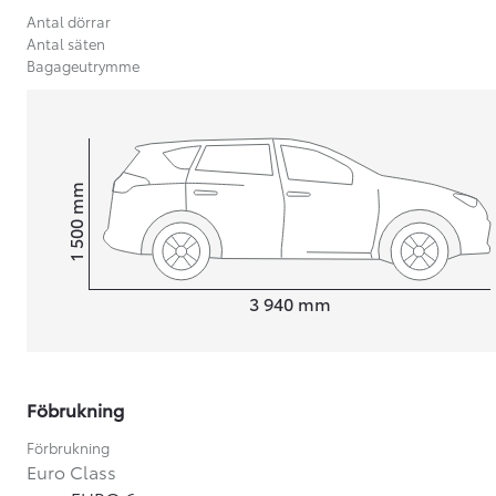
Antal dörrar
Antal säten
Bagageutrymme
mm
1 500
Height
Length
3 940
mm
Föbrukning
Från 599 900 kr
Nya Corolla Cross
Förbrukning
HYBRID
Euro Class