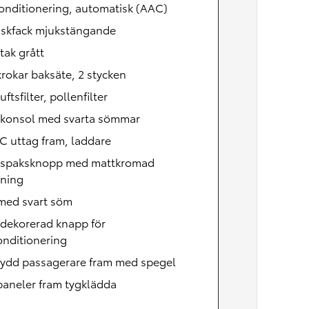
onditionering, automatisk (AAC)
skfack mjukstängande
tak grått
rokar baksäte, 2 stycken
uftsfilter, pollenfilter
lkonsol med svarta sömmar
C uttag fram, laddare
lspaksknopp med mattkromad
tning
 med svart söm
dekorerad knapp för
onditionering
kydd passagerare fram med spegel
paneler fram tygklädda