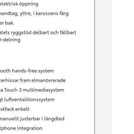
lektrisk öppning
andtag, yttre, i karossens färg
er bak
tets ryggstöd delbart och fällbart
0-delning
tooth hands-free system
terhissar fram elmanövrerade
ta Touch 3 multimediasystem
t luftventalitionssystem
skfack enkelt
manuellt justerbar i längdled
tphone Integration