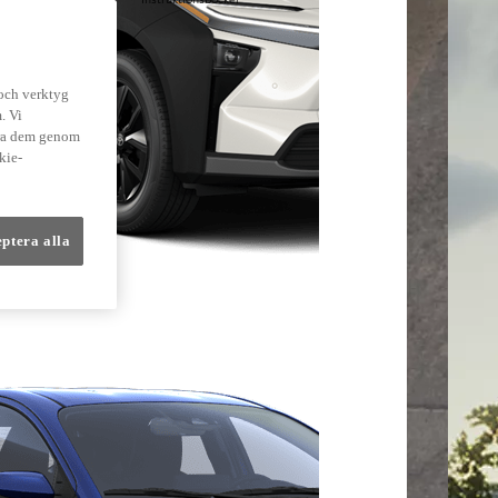
lmer
 och verktyg
. Vi
dra dem genom
kie-
eptera alla