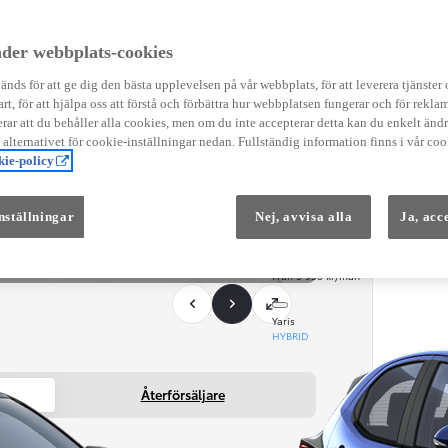
Instruktionsfilmer
Toyota C-HR Instruktionsfilmer
Yaris Instruktionsfilmer
der webbplats-cookies
Yaris Cross Instruktionsfilmer
Digital Smart Nyckel Instruktionsfi
nds för att ge dig den bästa upplevelsen på vår webbplats, för att leverera tjänster
art, för att hjälpa oss att förstå och förbättra hur webbplatsen fungerar och för reklam
ar att du behåller alla cookies, men om du inte accepterar detta kan du enkelt än
å alternativet för cookie-inställningar nedan. Fullständig information finns i vår coo
ie-policy
nställningar
Nej, avvisa alla
Ja, acc
Från 569 900 kr
Från 3 958 kr/mån
Yaris
HYBRID
Återförsäljare