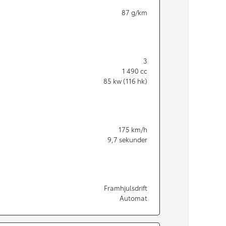
87
g/km
3
1 490
cc
85
kw (116 hk)
175
km/h
9,7
sekunder
Från 350 900 kr
Framhjulsdrift
Automat
Från 3 450 kr/mån
Easy Billån