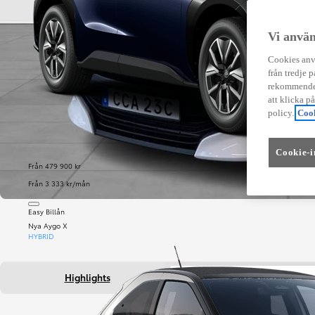
Vi använ
Cookies anvä
från tredje p
rekommender
att klicka p
policy.
Cook
Cookie-i
Från 479 900 kr
Från 3 333 kr/mån
Easy Billån
Nya Aygo X
HYBRID
Highlights
Fakta om bilen