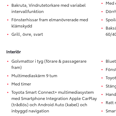
Med e
Bakruta, Vindrutetorkare med variabel
intervallfunktion
Dörrh
Fönsterhissar fram elmanövrerade med
Spoil
klämskydd
Baksä
Grill, övre, svart
60/4
Interiör
Golvmattor i tyg (förare & passagerare
Blue
fram)
Föns
Multimediaskärm 9 tum
Toyo
Med timer
Stäng
Toyota Smart Connect+ multimediasystem
Hand
med Smartphone Integration Apple CarPlay
Ratt 
(trådlös) och Android Auto (kabel) och
inbyggd navigation
Smar