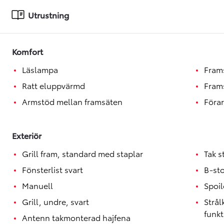
Toyota GR Supra
BENSIN
Utrustning
Komfort
Läslampa
Fram
Ratt eluppvärmd
Fram
Armstöd mellan framsäten
Förar
Exteriör
Grill fram, standard med staplar
Tak s
Fönsterlist svart
B-st
Manuell
Spoil
Grill, undre, svart
Strå
funkt
Antenn takmonterad hajfena