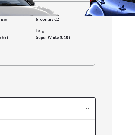
Typ av bil
nsin
5-dörrars CZ
Färg
6 hk)
Super White (040)
Från 257 900 kr
Från 2 535 kr/mån
Easy Billån
Corolla
HYBRID