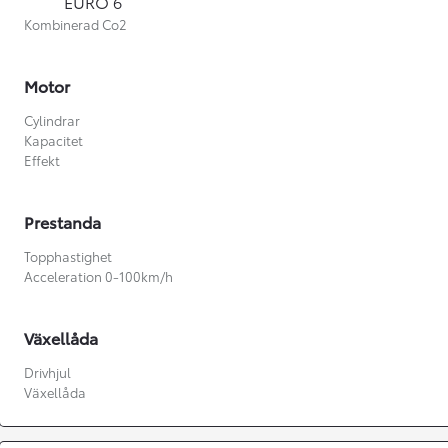
EURO 6
Kombinerad Co2
Motor
Cylindrar
Kapacitet
Effekt
Prestanda
Topphastighet
Acceleration 0-100km/h
Växellåda
Från 360 900 kr
Drivhjul
Växellåda
Från 3 548 kr/mån
Easy Billån