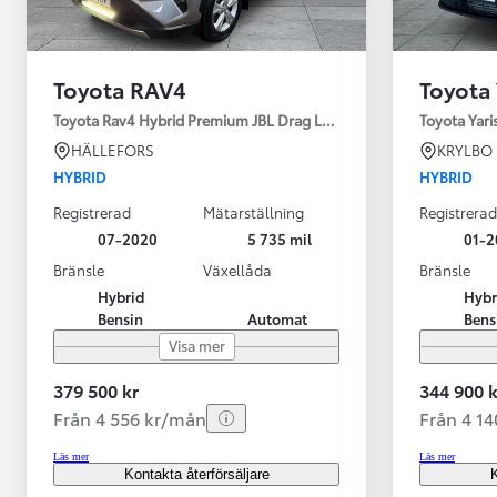
Toyota RAV4
Toyota 
Toyota Rav4 Hybrid Premium JBL Drag Led ramp Vhjul motorv
Toyota Yari
HÄLLEFORS
KRYLBO
HYBRID
HYBRID
Registrerad
Mätarställning
Registrerad
07-2020
5 735 mil
01-2
Bränsle
Växellåda
Bränsle
Hybrid
Hybr
Bensin
Automat
Bens
Visa mer
379 500 kr
344 900 k
Från 4 556 kr/mån
Från 4 1
Läs mer
Läs mer
Kontakta återförsäljare
K