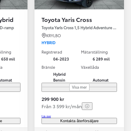
ybrid
Toyota Yaris Cross
ED-ramp
Toyota Yaris Cross 1,5 Hybrid Adventure Drag V-Hj
KRYLBO
HYBRID
llning
Registrerad
Mätarställning
Vi har Sveriges mest nöjda biläg
Nya elbil
 650 mil
04-2023
6 289 mil
Läs mer
Elbilar f
da
Bränsle
Växellåda
Hybrid
utomat
Bensin
Automat
Visa mer
299 900 kr
Från 3 599 kr/mån
Läs mer
re
Kontakta återförsäljare