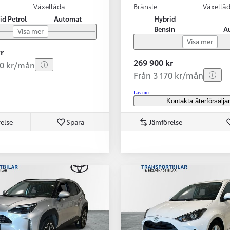
Växellåda
Bränsle
Växellå
id Petrol
Automat
Hybrid
Bensin
A
Visa mer
Visa mer
r
269 900 kr
80 kr/mån
Från 3 170 kr/mån
Läs mer
Kontakta återförsälja
else
Spara
Jämförelse