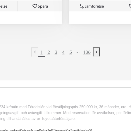
else
Spara
Jämförelse
...
1
2
3
4
5
136
Previous page
Next page
 kr/mån med Fördelslån vid försäljningspris 250 000 kr, 36 månader, ord. rör
ingsavgift och aviavgift tillkommer. Med reservation för avvikelser, prisföränd
ing tillhandahålles av er Toyotaåterförsäljare.
nv=production&sortOrder=published&disabledFilters=usedCarBrand&brands=38