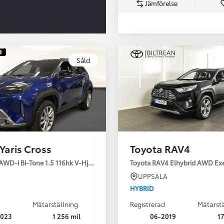
Jämförelse
Såld
Från 350 900 kr
Från 3 450 kr/mån
Yaris Cross
Toyota RAV4
Easy Billån
Nya GR GT
AWD-i Bi-Tone 1.5 116hk V-Hjul Drag JBL
Toyota RAV4 Elhybrid AWD Ex
The soul lives on
UPPSALA
HYBRID
Mätarställning
Registrerad
Mätarstä
2023
1 256 mil
06-2019
17