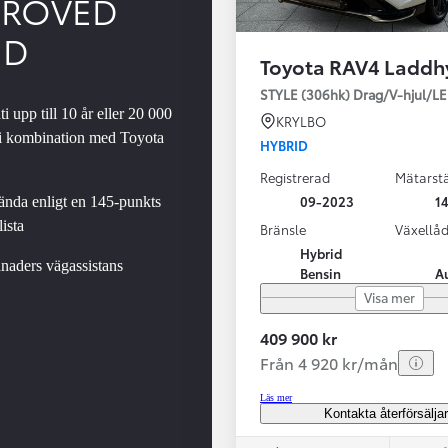
PROVED
ED
Toyota RAV4 Laddh
SBIL!
STYLE (306hk) Drag/V-hjul/L
i upp till 10 år eller 20 000
KRYLBO
 i kombination med Toyota
HYBRID
Registrerad
Mätarstä
Från 324 900 kr
09-2023
14
nda enligt en 145-punkts
Från 3 194 kr/mån
ista
Bränsle
Växellå
Hybrid
Toyota C-HR
naders vägassistans
Bensin
A
HYBRID & LADDHYBRID
Visa mer
409 900 kr
Från 4 920 kr/mån
Läs mer
Kontakta återförsälja