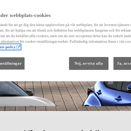
der webbplats-cookies
nds för att ge dig den bästa upplevelsen på vår webbplats, för att leverera tjänster
art, för att hjälpa oss att förstå och förbättra hur webbplatsen fungerar och för reklam
Från 569 900 kr
ar att du behåller alla cookies, men om du inte accepterar detta kan du enkelt än
Från 3 958 kr/mån
å alternativet för cookie-inställningar nedan. Fullständig information finns i vår coo
ie-policy
Yaris
HYBRID
nställningar
Nej, avvisa alla
Ja, acc