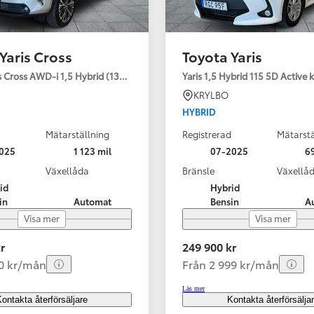
Yaris Cross
Toyota Yaris
s Cross AWD-i 1,5 Hybrid (130HK) Style V-hjul
Yaris 1,5 Hybrid 115 5D Active
KRYLBO
HYBRID
Mätarställning
Registrerad
Mätarstä
025
1 123 mil
07-2025
69
Växellåda
Bränsle
Växellå
id
Hybrid
in
Automat
Bensin
A
Visa mer
Visa mer
r
249 900 kr
40 kr/mån
Från 2 999 kr/mån
Läs mer
ontakta återförsäljare
Kontakta återförsälja