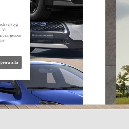
 och verktyg
. Vi
dra dem genom
kie-
eptera alla