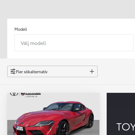
Modell
Välj modell
Från 238 900 kr
Från 2 349 kr/mån
Easy Billån
GR Yaris
Fler sökalternativ
BENSIN
TO