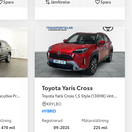
Spara
Jämförelse
Spara
Toyota Professio
När varje jobb r
Toyota Yaris Cross
ecutive Premium Drag 360-kamera JBL
Toyota Yaris Cross 1,5 Style (130HK) vinterhjul
KRYLBO
HYBRID
llning
Registrerad
Mätarställning
 470 mil
09-2025
225 mil