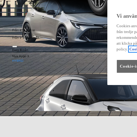
Vi använ
Cookies anvä
Från 479 900 kr
från tredje p
Från 3 333 kr/mån
rekommender
att klicka p
policy.
Cook
Easy Billån
Nya Aygo X
HYBRID
Cookie-i