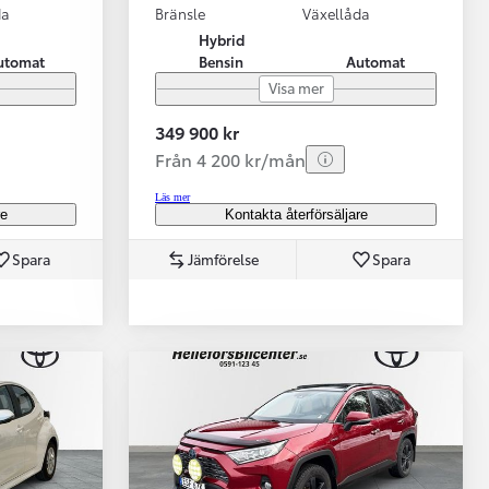
da
Bränsle
Växellåda
Hybrid
utomat
Bensin
Automat
Visa mer
349 900 kr
Från 4 200 kr/mån
Läs mer
re
Kontakta återförsäljare
Spara
Jämförelse
Spara