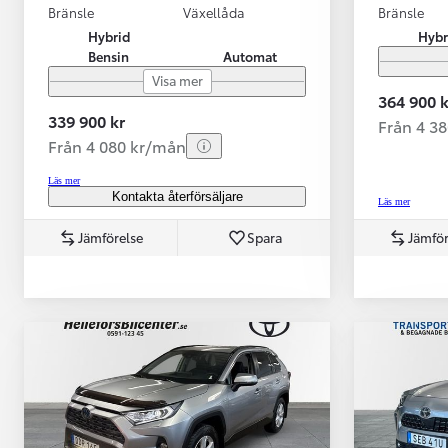
Bränsle
Växellåda
Bränsle
Hybrid
Hybr
Bensin
Automat
Visa mer
364 900 k
339 900 kr
Från 4 3
Från 4 080 kr/mån
Läs mer
Kontakta återförsäljare
Läs mer
Jämförelse
Spara
Jämför