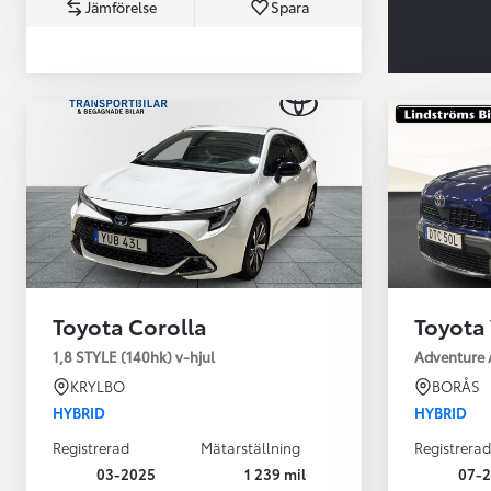
Jämförelse
Spara
Från 360 900 kr
Från 3 548 kr/mån
Toyota Corolla
Toyota 
Easy Billån
Toyota GR Supra
1,8 STYLE (140hk) v-hjul
Adventure 
BENSIN
KRYLBO
BORÅS
HYBRID
HYBRID
Registrerad
Mätarställning
Registrerad
03-2025
1 239 mil
07-