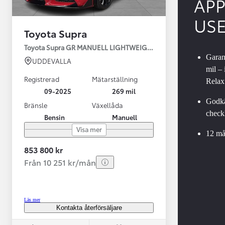
AP
US
Toyota Supra
Toyota Supra GR MANUELL LIGHTWEIGHT EVO / OMG LEV! MOM
Garant
UDDEVALLA
mil –
Registrerad
Mätarställning
Relax
09-2025
269 mil
Godkä
Bränsle
Växellåda
checkl
Bensin
Manuell
Från 599 900 kr
Visa mer
Nya Corolla Cross
12 må
HYBRID
853 800 kr
Från 10 251 kr/mån
Läs mer
Kontakta återförsäljare