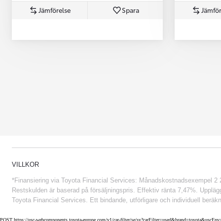
Jämförelse
Spara
Jämför
Från 852 900 kr
VILLKOR
*Finansiering via Toyota Financial Services: Månadskostnadsexempel 2 234
Restskulden är baserad på försäljningspris. Effektiv ränta 7,47%. Uppläggn
Toyota Financial Services. Ett bindande, utförligare och individuell beräkn
POST https://usc-webcomponents.toyota-europe.com/v1/car-filter/se/sv?carFilter=used&brand=toyota&uscE