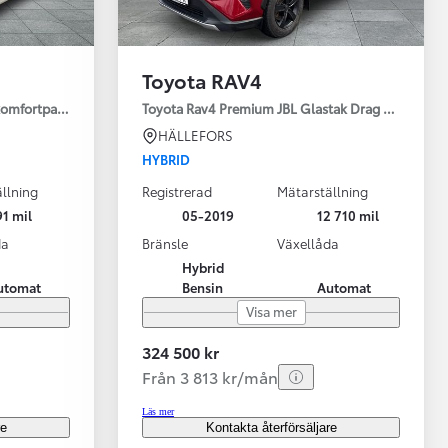
Toyota RAV4
 komfortpaket
Toyota Rav4 Premium JBL Glastak Drag Motorv Vhj
HÄLLEFORS
HYBRID
llning
Registrerad
Mätarställning
1 mil
05-2019
12 710 mil
da
Bränsle
Växellåda
Hybrid
utomat
Bensin
Automat
Visa mer
324 500 kr
Från 3 813 kr/mån
Läs mer
re
Kontakta återförsäljare