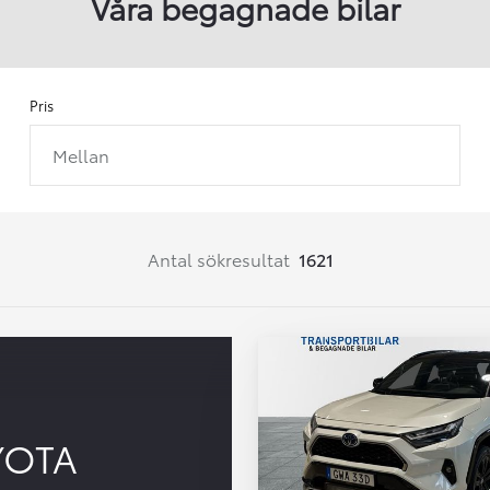
Våra begagnade bilar
Pris
Mellan
Från 257 900 kr
Från 2 535 kr/mån
Easy Billån
Corolla
Antal sökresultat
1621
HYBRID
YOTA