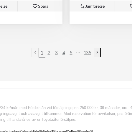
else
Spara
Jämförelse
...
1
2
3
4
5
135
Previous page
Next page
 kr/mån med Fördelslån vid försäljningspris 250 000 kr, 36 månader, ord. rör
ingsavgift och aviavgift tillkommer. Med reservation för avvikelser, prisföränd
ing tillhandahålles av er Toyotaåterförsäljare.
nv=production&sortOrder=published&disabledFilters=usedCarBrand&brands=38