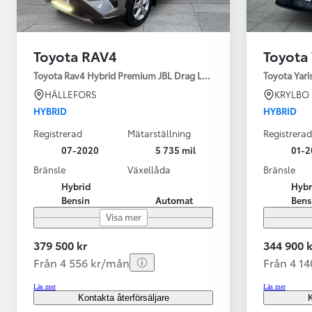
Toyota RAV4
Toyota 
Toyota Rav4 Hybrid Premium JBL Drag Led ramp Vhjul motorv
Toyota Yari
HÄLLEFORS
KRYLBO
HYBRID
HYBRID
Registrerad
Mätarställning
Registrerad
07-2020
5 735 mil
01-2
Bränsle
Växellåda
Bränsle
Hybrid
Hybr
Bensin
Automat
Bens
Visa mer
379 500 kr
344 900 k
Från 4 556 kr/mån
Från 4 1
Läs mer
Läs mer
Kontakta återförsäljare
K