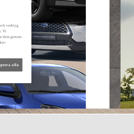
 och verktyg
. Vi
dra dem genom
kie-
eptera alla