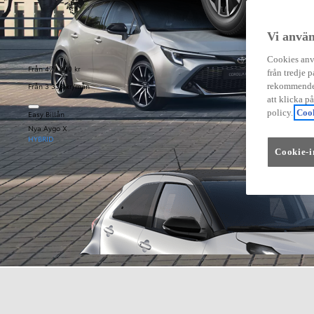
Vi använ
Cookies anvä
Från 479 900 kr
från tredje p
Från 3 333 kr/mån
rekommender
att klicka p
policy.
Cook
Easy Billån
Nya Aygo X
HYBRID
Cookie-i