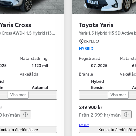
Yaris Cross
Toyota Yaris
s Cross AWD-i 1,5 Hybrid (130HK) Style V-hjul
Yaris 1,5 Hybrid 115 5D Active
KRYLBO
HYBRID
Mätarställning
Registrerad
Mätarstä
025
1 123 mil
07-2025
69
Växellåda
Bränsle
Växellå
id
Hybrid
in
Automat
Bensin
A
Visa mer
Visa mer
r
249 900 kr
40 kr/mån
Från 2 999 kr/mån
Läs mer
ontakta återförsäljare
Kontakta återförsälja