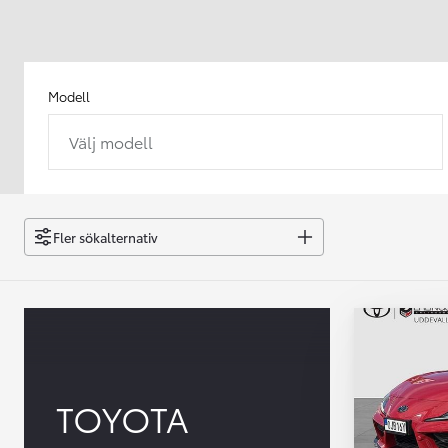
Modell
Välj modell
Från 238 900 kr
Från 2 349 kr/mån
Easy Billån
GR Yaris
Fler sökalternativ
BENSIN
TOYOTA