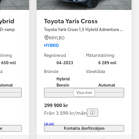
ybrid
Toyota Yaris Cross
ED-ramp
Toyota Yaris Cross 1,5 Hybrid Adventure Drag V-Hj
KRYLBO
HYBRID
llning
Registrerad
Mätarställning
Vi har Sveriges mest nöjda biläg
Nya elbil
 650 mil
04-2023
6 289 mil
Läs mer
Elbilar f
da
Bränsle
Växellåda
Hybrid
utomat
Bensin
Automat
Visa mer
299 900 kr
Från 3 599 kr/mån
Läs mer
re
Kontakta återförsäljare