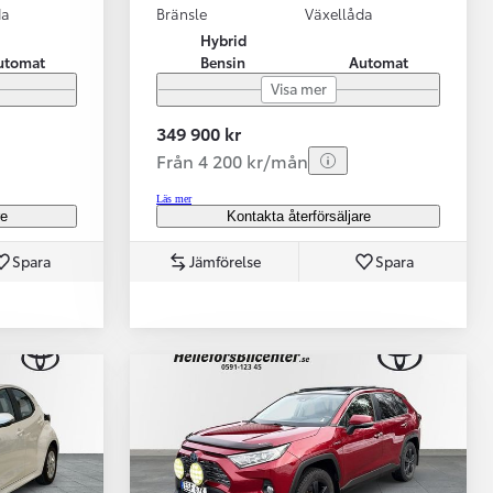
da
Bränsle
Växellåda
Hybrid
utomat
Bensin
Automat
Visa mer
349 900 kr
Från 4 200 kr/mån
Läs mer
re
Kontakta återförsäljare
Spara
Jämförelse
Spara