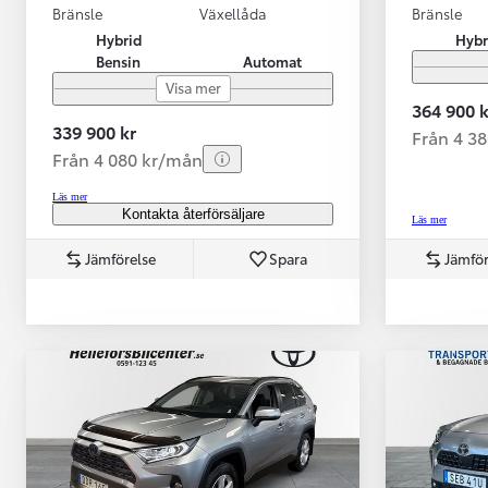
Bränsle
Växellåda
Bränsle
Hybrid
Hybr
Bensin
Automat
Visa mer
364 900 k
339 900 kr
Från 4 3
Från 4 080 kr/mån
Läs mer
Kontakta återförsäljare
Läs mer
Jämförelse
Spara
Jämför