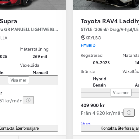
 Supra
Toyota RAV4 Laddh
pra GR MANUELL LIGHTWEIGHT EVO / OMG LEV! MOMSBIL!
STYLE (306hk) Drag/V-hjul/L
LLA
KRYLBO
HYBRID
Mätarställning
Registrerad
Mätarstä
2025
269 mil
Från 324 900 kr
09-2023
14
Växellåda
Från 3 194 kr/mån
Bränsle
Växellå
in
Manuell
Hybrid
Visa mer
Toyota C-HR
Bensin
A
HYBRID & LADDHYBRID
r
Visa mer
251 kr/mån
409 900 kr
Från 4 920 kr/mån
Läs mer
ontakta återförsäljare
Kontakta återförsälja