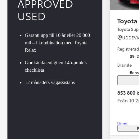
APPROVED
USED
Toyota
Toyota Su
Garanti upp till 10 år eller 20 000
UDDEVA
mil – i kombination med Toyota
Registrerad
Relax
09-
Godkända enligt en 145-punkts
Bränsle
checklista
Bens
Från 599 900 kr
Nya Corolla Cross
12 månaders vägassistans
HYBRID
853 800 k
Från 10 
Läs mer
K