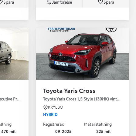
Spara
Jämförelse
Spara
Toyota Professio
När varje jobb r
Toyota Yaris Cross
ecutive Premium Drag 360-kamera JBL
Toyota Yaris Cross 1,5 Style (130HK) vinterhjul
KRYLBO
HYBRID
llning
Registrerad
Mätarställning
 470 mil
09-2025
225 mil