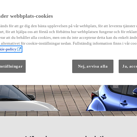
der webbplats-cookies
nds för att ge dig den bästa upplevelsen på vår webbplats, för att leverera tjänster
art, för att hjälpa oss att förstå och förbättra hur webbplatsen fungerar och för reklam
Från 569 900 kr
ar att du behåller alla cookies, men om du inte accepterar detta kan du enkelt än
Från 3 958 kr/mån
å alternativet för cookie-inställningar nedan. Fullständig information finns i vår coo
ie-policy
Yaris
HYBRID
nställningar
Nej, avvisa alla
Ja, acc