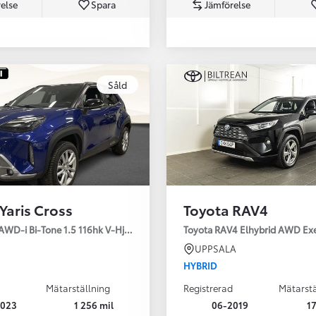
else
Spara
Jämförelse
Såld
Från 350 900 kr
Från 3 450 kr/mån
Yaris Cross
Toyota RAV4
Easy Billån
Nya GR GT
AWD-i Bi-Tone 1.5 116hk V-Hjul Drag JBL
Toyota RAV4 Elhybrid AWD Ex
The soul lives on
UPPSALA
HYBRID
Mätarställning
Registrerad
Mätarstä
2023
1 256 mil
06-2019
17