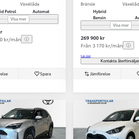
Växellåda
Bränsle
Växellå
id Petrol
Automat
Hybrid
Bensin
A
Visa mer
Visa mer
r
269 900 kr
80 kr/mån
Från 3 170 kr/mån
Läs mer
Kontakta återförsälja
else
Spara
Jämförelse