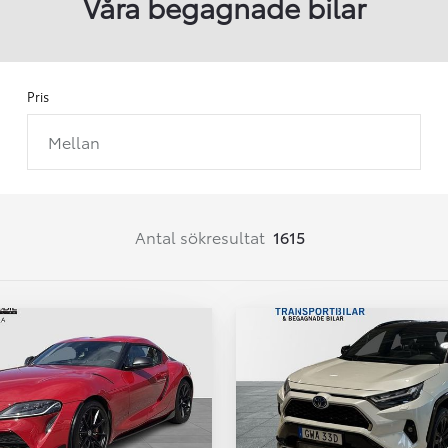
Våra begagnade bilar
Pris
Mellan
Från 257 900 kr
Från 2 535 kr/mån
Easy Billån
Corolla
Antal sökresultat
1615
HYBRID