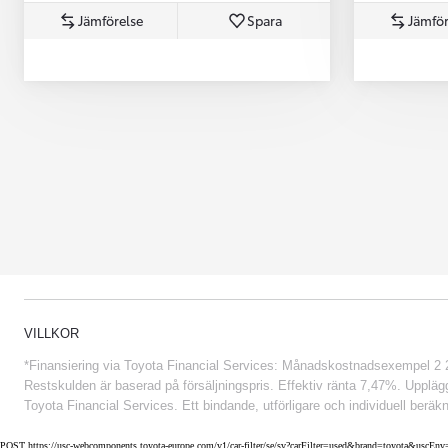
Jämförelse
Spara
Jämför
Från 852 900 kr
VILLKOR
*Finansiering via Toyota Financial Services: Månadskostnadsexempel 2 234
Restskulden är baserad på försäljningspris. Effektiv ränta 7,47%. Uppläggn
Toyota Financial Services. Ett bindande, utförligare och individuell beräkn
POST https://usc-webcomponents.toyota-europe.com/v1/car-filter/se/sv?carFilter=used&brand=toyota&uscE