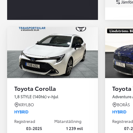
Jämför
Från 360 900 kr
Från 3 548 kr/mån
Toyota Corolla
Toyota 
Easy Billån
Toyota GR Supra
1,8 STYLE (140hk) v-hjul
Adventure 
BENSIN
KRYLBO
BORÅS
HYBRID
HYBRID
Registrerad
Mätarställning
Registrerad
03-2025
1 239 mil
07-