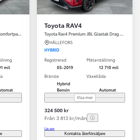
Toyota RAV4
 komfortpaket
Toyota Rav4 Premium JBL Glastak Drag Motorv Vhj
HÄLLEFORS
HYBRID
llning
Registrerad
Mätarställning
1 mil
05-2019
12 710 mil
da
Bränsle
Växellåda
Hybrid
utomat
Bensin
Automat
Visa mer
324 500 kr
Från 3 813 kr/mån
Läs mer
re
Kontakta återförsäljare