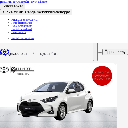
Hoppa till huvudinnehåll
(Tryck på Enter)
Snabblänkar
Klicka för att stänga räckviddsöverlägget
Prislistor & broschyrer
Hitta återförsäljare
Boka provkörning
Kontakta verkstad
Boka service
Kontaktinformation
You are here
:
Öppna meny
Begagnade bilar
Toyota Yaris