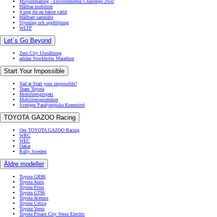
Miljöutmaning - Environmental Challenge 2050
Hållbar mobilitet
4 steg för en bättre värld
Hållbart samhälle
Styrning och uppföljning
WLTP
Let´s Go Beyond
Zero City Utställning
adidas Stockholm Marathon
Start Your Impossible
Vad är Start your impossible?
Team Toyota
Mobilitetsprojekt
Mobilitetsprodukter
Sveriges Paralympiska Kommitté
TOYOTA GAZOO Racing
Om TOYOTA GAZOO Racing
WRC
WEC
Dakar
Rally Sweden
Äldre modeller
Toyota GR86
Toyota Auris
Toyota Prius
Toyota GT86
Toyota Avensis
Toyota Celica
Toyota Verso
Toyota Proace City Verso Electric