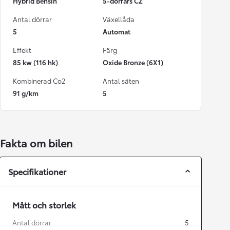
Hybrid Bensin
5-dörrars CZ
Antal dörrar
Växellåda
5
Automat
Effekt
Färg
85 kw (116 hk)
Oxide Bronze (6X1)
Kombinerad Co2
Antal säten
91 g/km
5
Fakta om bilen
Specifikationer
Mått och storlek
Antal dörrar
5