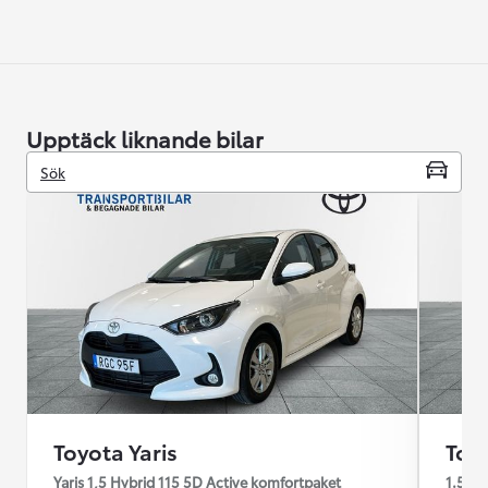
Upptäck liknande bilar
Sök
Toyota Yaris
Toyo
Yaris 1,5 Hybrid 115 5D Active komfortpaket
1.5