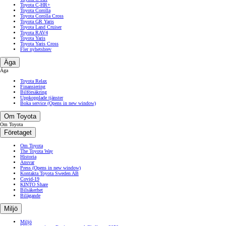
Toyota C-HR+
Toyota Corolla
Toyota Corolla Cross
Toyota GR Yaris
Toyota Land Cruiser
Toyota RAV4
Toyota Yaris
Toyota Yaris Cross
Fler nyhetsbrev
Äga
Äga
Toyota Relax
Finansiering
Bilförsäkring
Uppkopplade tjänster
Boka service
(Opens in new window)
Om Toyota
Om Toyota
Företaget
Om Toyota
The Toyota Way
Historia
Ansvar
Press
(Opens in new window)
Kontakta Toyota Sweden AB
Covid-19
KINTO Share
Bilsäkerhet
Bilägande
Miljö
Miljö