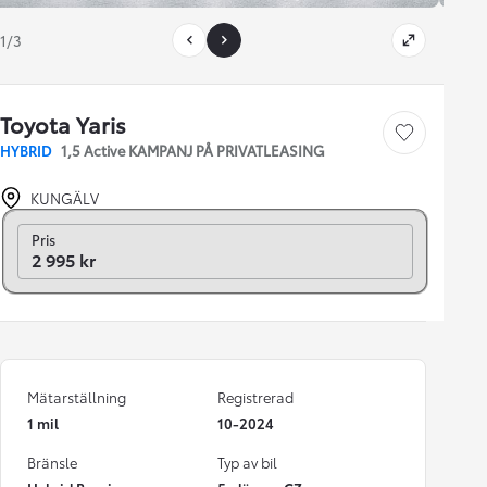
1/3
Toyota Yaris
Save car
HYBRID
1,5 Active KAMPANJ PÅ PRIVATLEASING
KUNGÄLV
Månadskostnad
Pris
2 995 kr
Mätarställning
Registrerad
1 mil
10-2024
Bränsle
Typ av bil