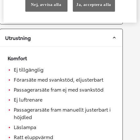
Nej, avvisa alla
Ja, acceptera alla
Drivhjul
Framhjulsdrift
Växellåda
Automat
Utrustning
Komfort
Ej tillgänglig
Förarsäte med svankstöd, eljusterbart
Passagerarsäte fram ej med svankstöd
Ej luftrenare
Passagerarsäte fram manuellt justerbart i
höjdled
Läslampa
Ratt eluppvärmd