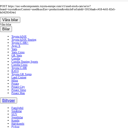
POST https://usc-webcomponents.toyota-europe.com/v1/used-stock-cars/se/sv?
brand=toyota&uscContext=used&uscEnv=production&vehicleForSaleId=59156aab-c418-4c61-82e5-
fe34295454e1
Våra bilar
Våra bilar
Bilar
Toyota bZ4X
Toyota bZ4X Touring
Toyota C-HR+
Aygo X
Yaris
Yaris Cross
GR Yaris
Corolla
Corolla Touring Sports
Corolla Cross
Toyota C-HR
RAV4
Toyota GR Supra
Land Cruiser
Hilux
Proace
Proace City
Proace Verso
Proace Max
Biltyper
Familjebil
Småbilar
SUV
Sportbilar
Kombi
Halvkombi
Pickup