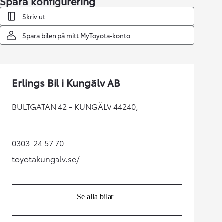
Spara konfigurering
Skriv ut
Spara bilen på mitt MyToyota-konto
Erlings Bil i Kungälv AB
BULTGATAN 42 - KUNGÄLV 44240,
0303-24 57 70
(Opens in new tab)
toyotakungalv.se/
(Opens in new tab)
Se alla bilar
(Opens in new tab)