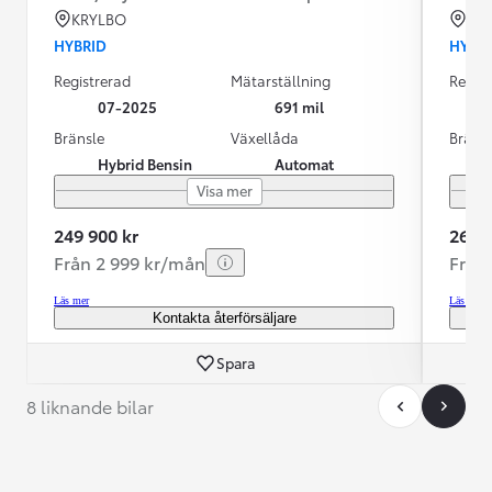
KRYLBO
KR
HYBRID
HYBR
Registrerad
Mätarställning
Regist
07-2025
691 mil
Bränsle
Växellåda
Bräns
Hybrid Bensin
Automat
Visa mer
249 900 kr
269 9
Från 2 999 kr/mån
Från
Läs mer
Läs mer
Kontakta återförsäljare
Spara
8 liknande bilar