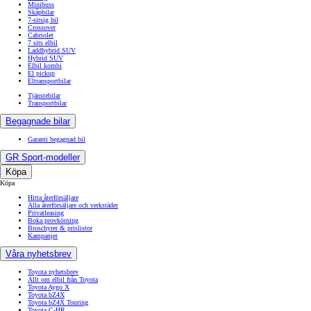
Minibuss
Skåpbilar
7-sitsig bil
Crossover
Cabriolet
7 sits elbil
Laddhybrid SUV
Hybrid SUV
Elbil kombi
El pickup
Eltransportbilar
Tjänstebilar
Transportbilar
Begagnade bilar
Garanti begagnad bil
GR Sport-modeller
Köpa
Köpa
Hitta återförsäljare
Alla återförsäljare och verkstäder
Privatleasing
Boka provkörning
Broschyrer & prislistor
Kampanjer
Våra nyhetsbrev
Toyota nyhetsbrev
Allt om elbil från Toyota
Toyota Aygo X
Toyota bZ4X
Toyota bZ4X Touring
Toyota C-HR