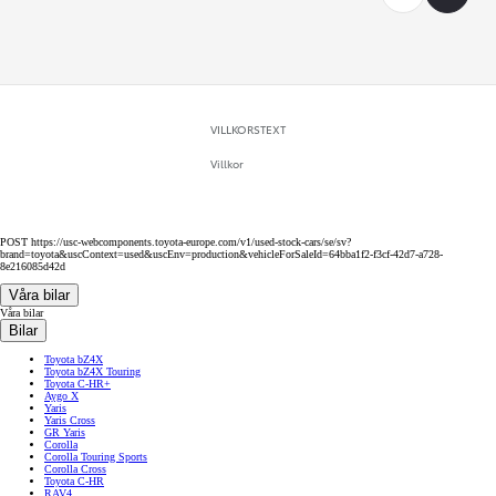
VILLKORSTEXT
Villkor
POST https://usc-webcomponents.toyota-europe.com/v1/used-stock-cars/se/sv?
brand=toyota&uscContext=used&uscEnv=production&vehicleForSaleId=64bba1f2-f3cf-42d7-a728-
8e216085d42d
Våra bilar
Våra bilar
Bilar
Toyota bZ4X
Toyota bZ4X Touring
Toyota C-HR+
Aygo X
Yaris
Yaris Cross
GR Yaris
Corolla
Corolla Touring Sports
Corolla Cross
Toyota C-HR
RAV4