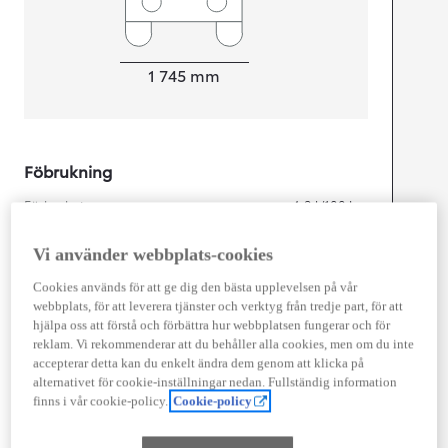
Width
1 745
mm
Föbrukning
Förbrukning
4,2
l/100 km
Euro Class
EURO 6
Vi använder webbplats-cookies
Kombinerad Co2
95
g/km
Cookies används för att ge dig den bästa upplevelsen på vår
webbplats, för att leverera tjänster och verktyg från tredje part, för att
hjälpa oss att förstå och förbättra hur webbplatsen fungerar och för
Motor
reklam. Vi rekommenderar att du behåller alla cookies, men om du inte
accepterar detta kan du enkelt ändra dem genom att klicka på
Cylindrar
3
alternativet för cookie-inställningar nedan. Fullständig information
Kapacitet
1 490
cc
finns i vår cookie-policy.
Cookie-policy
Effekt
96
kw (130 hk)