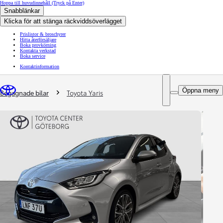
Hoppa till huvudinnehåll
(Tryck på Enter)
Snabblänkar
Klicka för att stänga räckviddsöverlägget
Prislistor & broschyrer
Hitta återförsäljare
Boka provkörning
Kontakta verkstad
Boka service
Kontaktinformation
You are here
:
Öppna meny
Begagnade bilar
Toyota Yaris