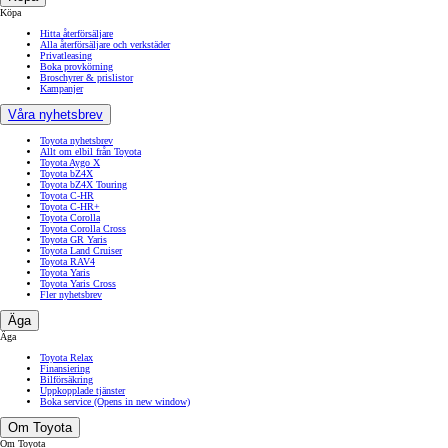
Köpa
Hitta återförsäljare
Alla återförsäljare och verkstäder
Privatleasing
Boka provkörning
Broschyrer & prislistor
Kampanjer
Våra nyhetsbrev
Toyota nyhetsbrev
Allt om elbil från Toyota
Toyota Aygo X
Toyota bZ4X
Toyota bZ4X Touring
Toyota C-HR
Toyota C-HR+
Toyota Corolla
Toyota Corolla Cross
Toyota GR Yaris
Toyota Land Cruiser
Toyota RAV4
Toyota Yaris
Toyota Yaris Cross
Fler nyhetsbrev
Äga
Äga
Toyota Relax
Finansiering
Bilförsäkring
Uppkopplade tjänster
Boka service
(Opens in new window)
Om Toyota
Om Toyota