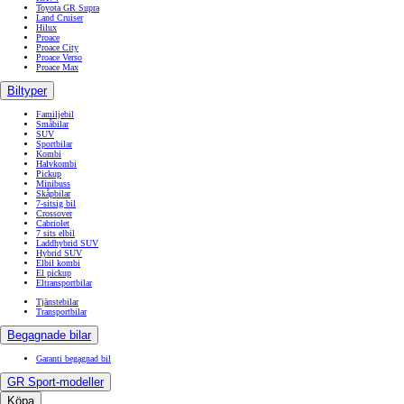
Toyota GR Supra
Land Cruiser
Hilux
Proace
Proace City
Proace Verso
Proace Max
Biltyper
Familjebil
Småbilar
SUV
Sportbilar
Kombi
Halvkombi
Pickup
Minibuss
Skåpbilar
7-sitsig bil
Crossover
Cabriolet
7 sits elbil
Laddhybrid SUV
Hybrid SUV
Elbil kombi
El pickup
Eltransportbilar
Tjänstebilar
Transportbilar
Begagnade bilar
Garanti begagnad bil
GR Sport-modeller
Köpa