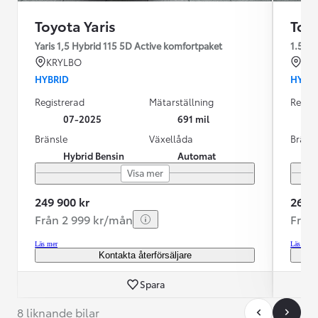
Toyota Yaris
Toyo
Yaris 1,5 Hybrid 115 5D Active komfortpaket
1.5
KRYLBO
KR
HYBRID
HYBR
Registrerad
Mätarställning
Regist
07-2025
691 mil
Bränsle
Växellåda
Bräns
Hybrid Bensin
Automat
Visa mer
249 900 kr
269 9
Från 2 999 kr/mån
Från
Läs mer
Läs mer
Kontakta återförsäljare
Spara
8 liknande bilar