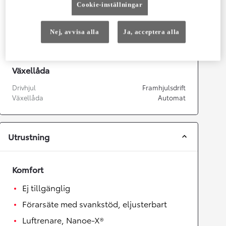
Cookie-inställningar
Prestanda
Topphastighet
175
km/h
Nej, avvisa alla
Ja, acceptera alla
Acceleration 0-100km/h
9,2
sekunder
Växellåda
Drivhjul
Framhjulsdrift
Växellåda
Automat
Utrustning
Komfort
Ej tillgänglig
Förarsäte med svankstöd, eljusterbart
Luftrenare, Nanoe-X®