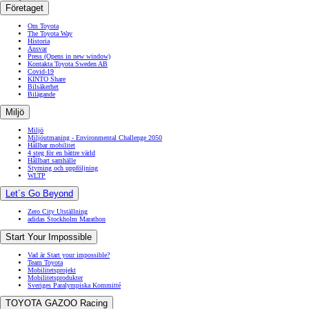
Företaget
Om Toyota
The Toyota Way
Historia
Ansvar
Press
(Opens in new window)
Kontakta Toyota Sweden AB
Covid-19
KINTO Share
Bilsäkerhet
Bilägande
Miljö
Miljö
Miljöutmaning - Environmental Challenge 2050
Hållbar mobilitet
4 steg för en bättre värld
Hållbart samhälle
Styrning och uppföljning
WLTP
Let´s Go Beyond
Zero City Utställning
adidas Stockholm Marathon
Start Your Impossible
Vad är Start your impossible?
Team Toyota
Mobilitetsprojekt
Mobilitetsprodukter
Sveriges Paralympiska Kommitté
TOYOTA GAZOO Racing