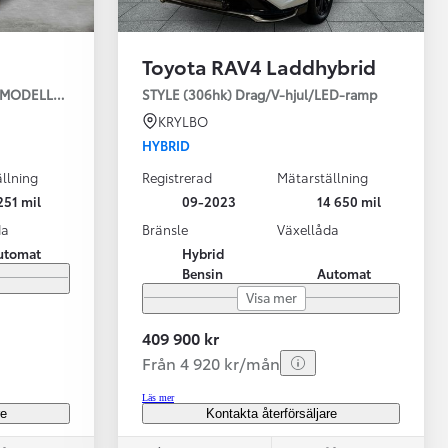
Toyota RAV4 Laddhybrid
JUL NYA MODELLEN
STYLE (306hk) Drag/V-hjul/LED-ramp
KRYLBO
HYBRID
llning
Registrerad
Mätarställning
Vi har Sveriges mest nöjda biläg
Nya elbil
251 mil
09-2023
14 650 mil
Läs mer
Elbilar f
da
Bränsle
Växellåda
utomat
Hybrid
Bensin
Automat
Visa mer
409 900 kr
Från 4 920 kr/mån
Läs mer
re
Kontakta återförsäljare