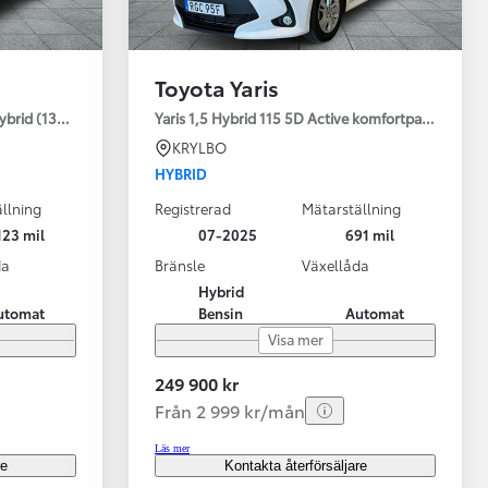
Toyota Yaris
ybrid (130HK) Style V-hjul
Yaris 1,5 Hybrid 115 5D Active komfortpaket
KRYLBO
HYBRID
llning
Registrerad
Mätarställning
123 mil
07-2025
691 mil
da
Bränsle
Växellåda
Hybrid
utomat
Bensin
Automat
Visa mer
249 900 kr
Från 2 999 kr/mån
Läs mer
re
Kontakta återförsäljare