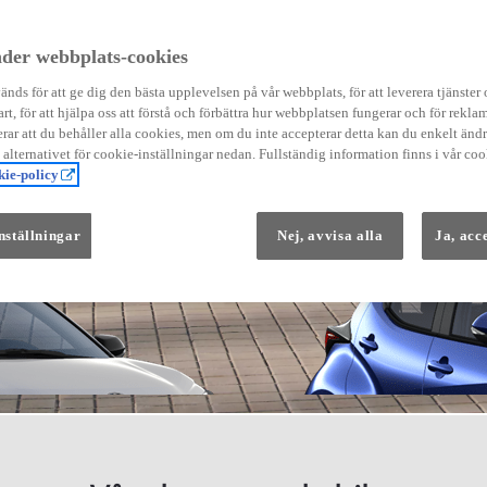
der webbplats-cookies
nds för att ge dig den bästa upplevelsen på vår webbplats, för att leverera tjänster
art, för att hjälpa oss att förstå och förbättra hur webbplatsen fungerar och för reklam
Från 569 900 kr
ar att du behåller alla cookies, men om du inte accepterar detta kan du enkelt än
Från 3 958 kr/mån
å alternativet för cookie-inställningar nedan. Fullständig information finns i vår coo
ie-policy
Yaris
HYBRID
nställningar
Nej, avvisa alla
Ja, acc