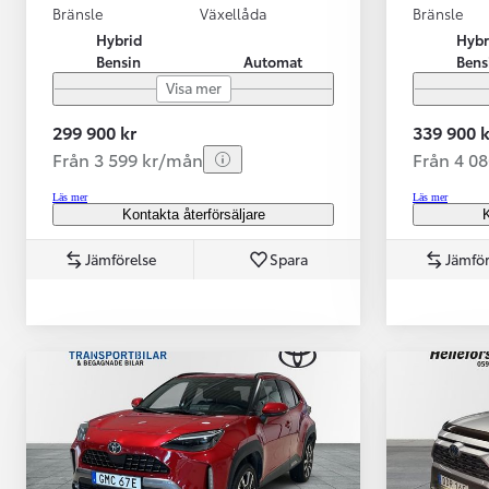
Bränsle
Växellåda
Bränsle
Hybrid
Hybr
Bensin
Automat
Bens
Visa mer
299 900 kr
339 900 k
Från 3 599 kr/mån
Från 4 0
Läs mer
Läs mer
Kontakta återförsäljare
K
Jämförelse
Spara
Jämför