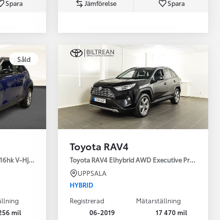
Spara
Jämförelse
Spara
Toyota Professio
Såld
När varje jobb r
Toyota RAV4
16hk V-Hjul Drag JBL
Toyota RAV4 Elhybrid AWD Executive Premium Dr
UPPSALA
HYBRID
llning
Registrerad
Mätarställning
256 mil
06-2019
17 470 mil