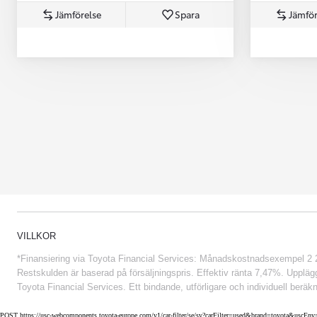
Jämförelse
Spara
Jämför
Från 852 900 kr
VILLKOR
*Finansiering via Toyota Financial Services: Månadskostnadsexempel 2 234
Restskulden är baserad på försäljningspris. Effektiv ränta 7,47%. Uppläggn
Toyota Financial Services. Ett bindande, utförligare och individuell beräkn
POST https://usc-webcomponents.toyota-europe.com/v1/car-filter/se/sv?carFilter=used&brand=toyota&uscE