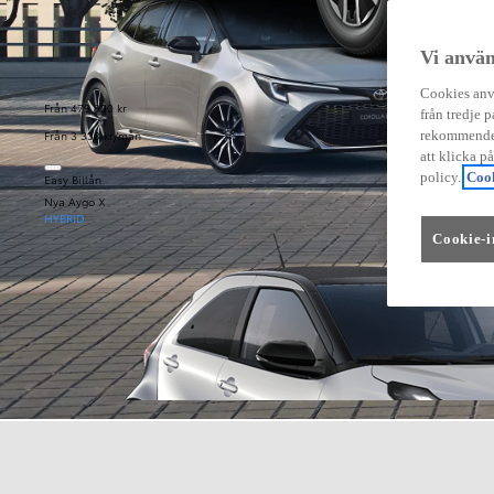
Vi använ
Cookies anvä
Från 479 900 kr
från tredje p
Från 3 333 kr/mån
rekommender
att klicka p
policy.
Cook
Easy Billån
Nya Aygo X
HYBRID
Cookie-i