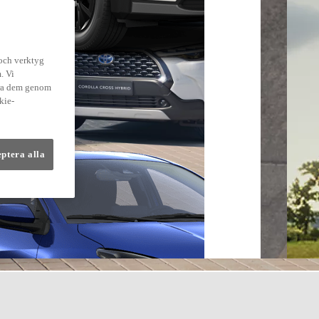
 och verktyg
. Vi
dra dem genom
kie-
eptera alla