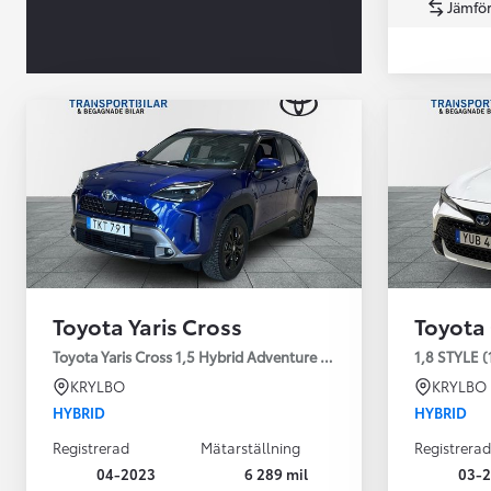
Jämför
Från 360 900 kr
Från 3 548 kr/mån
Toyota Yaris Cross
Toyota
Easy Billån
Toyota GR Supra
Toyota Yaris Cross 1,5 Hybrid Adventure Drag V-Hjul
1,8 STYLE (
BENSIN
KRYLBO
KRYLBO
HYBRID
HYBRID
Registrerad
Mätarställning
Registrerad
04-2023
6 289 mil
03-