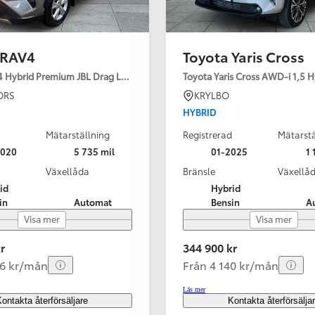
 RAV4
Toyota Yaris Cross
4 Hybrid Premium JBL Drag Led ramp Vhjul motorv
Toyota Yaris Cross AWD-i 1,5 H
ORS
KRYLBO
HYBRID
Mätarställning
Registrerad
Mätarstä
2020
5 735 mil
01-2025
1 
Växellåda
Bränsle
Växellå
id
Hybrid
in
Automat
Bensin
A
Visa mer
Visa mer
r
344 900 kr
56 kr/mån
Från 4 140 kr/mån
Läs mer
ontakta återförsäljare
Kontakta återförsälja