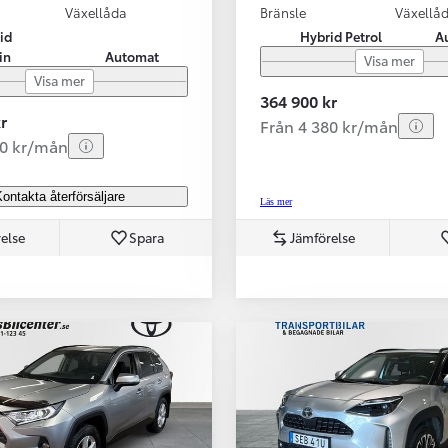
Växellåda
Bränsle
Växellå
id
Hybrid Petrol
A
in
Automat
Visa mer
Visa mer
364 900 kr
r
Från 4 380 kr/mån
80 kr/mån
ontakta återförsäljare
Läs mer
else
Spara
Jämförelse