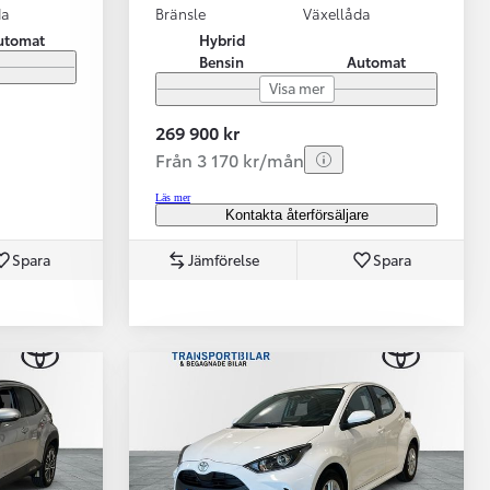
da
Bränsle
Växellåda
utomat
Hybrid
Bensin
Automat
Visa mer
269 900 kr
Från 3 170 kr/mån
Läs mer
Kontakta återförsäljare
Spara
Jämförelse
Spara