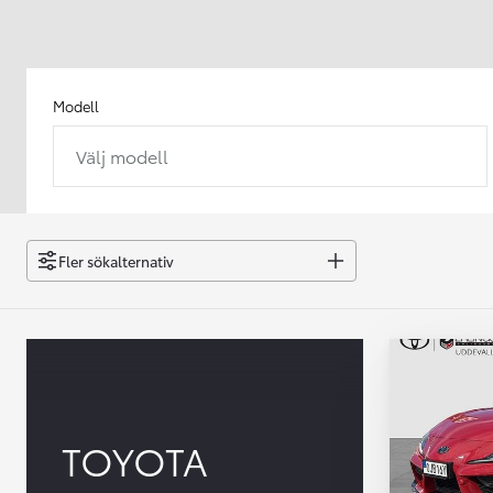
Modell
Välj modell
Från 238 900 kr
Från 2 349 kr/mån
Easy Billån
GR Yaris
Fler sökalternativ
BENSIN
TOYOTA