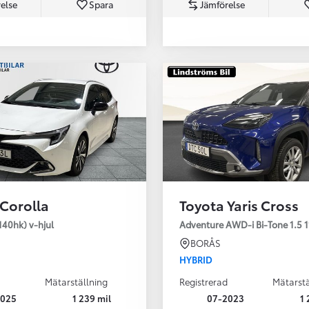
else
Spara
Jämförelse
Från 350 900 kr
Från 3 450 kr/mån
 Corolla
Toyota Yaris Cross
Easy Billån
Nya GR GT
140hk) v-hjul
Adventure AWD-i Bi-Tone 1.5 1
The soul lives on
BORÅS
HYBRID
Mätarställning
Registrerad
Mätarstä
2025
1 239 mil
07-2023
1 