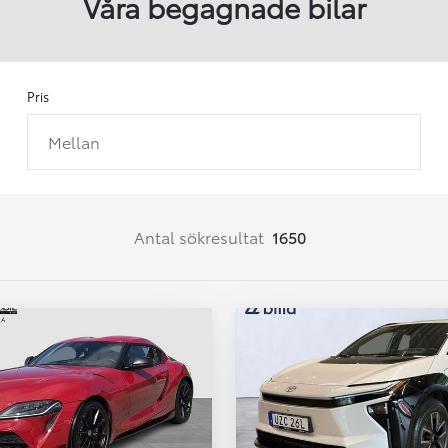
Våra begagnade bilar
Pris
Mellan
Från 257 900 kr
Från 2 535 kr/mån
Easy Billån
Corolla
Antal sökresultat
1650
HYBRID