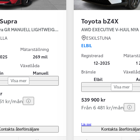
 Supra
Toyota bZ4X
pra GR MANUELL LIGHTWEIGHT EVO / OMG LEV! MOMSBIL!
AWD EXECUTIVE V-H
LLA
ESKILSTUNA
ELBIL
Mätarställning
Registrerad
Mätarstä
2025
269 mil
Från 324 900 kr
12-2025
1 
Växellåda
Från 3 194 kr/mån
Bränsle
Växellå
in
Manuell
Elbil
A
Visa mer
Toyota C-HR
Visa mer
HYBRID & LADDHYBRID
r
539 900 kr
251 kr/mån
Från 6 481 kr/mån
Läs mer
ontakta återförsäljare
Kontakta återförsälja