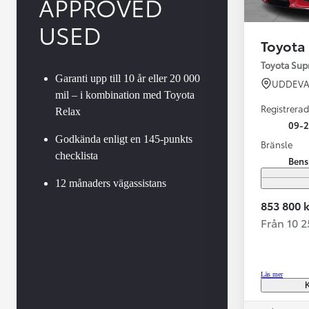
APPROVED
USED
Toyota
Toyota Su
Garanti upp till 10 år eller 20 000
UDDEVA
mil – i kombination med Toyota
Registrerad
Relax
09-
Godkända enligt en 145-punkts
Bränsle
checklista
Bens
Från 599 900 kr
Nya Corolla Cross
12 månaders vägassistans
HYBRID
853 800 k
Från 10 
Läs mer
K