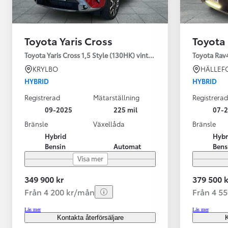
Toyota Yaris Cross
Toyota
Toyota Yaris Cross 1,5 Style (130HK) vinterhjul
Toyota Rav
KRYLBO
HÄLLEF
HYBRID
HYBRID
Registrerad
Mätarställning
Registrerad
09-2025
225 mil
07-
Bränsle
Växellåda
Bränsle
Hybrid
Hybr
Bensin
Automat
Bens
Visa mer
349 900 kr
379 500 k
Från 4 200 kr/mån
Från 4 5
Läs mer
Läs mer
Kontakta återförsäljare
K