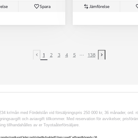
else
Spara
Jämförelse
...
1
2
3
4
5
138
Previous page
Next page
 kr/mån med Fördelslån vid försäljningspris 250 000 kr, 36 månader, ord. rör
ingsavgift och aviavgift tillkommer. Med reservation för avvikelser, prisföränd
ing tillhandahålles av er Toyotaåterförsäljare.
nv=production&sortOrder=published&disabledFilters=usedCarBrand&brands=38