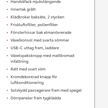
Handskfack mjukstängande
Innertak grått
Klädkrokar baksäte, 2 stycken
Friskluftsfilter, pollenfilter
Fönsterhissar bak elmanövrerade
Växelkonsol med svarta sömmar
USB-C uttag fram, laddare
Växelspaksknopp med mattkromad
infattning
Ratt med svart söm
Kromdekorerad knapp för
luftkonditionering
Solskydd passagerare fram med spegel
Dörrpaneler fram tygklädda