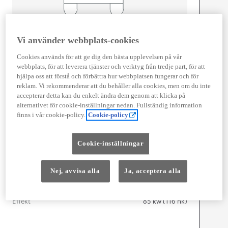
Width
1 745
mm
Vi använder webbplats-cookies
Cookies används för att ge dig den bästa upplevelsen på vår
webbplats, för att leverera tjänster och verktyg från tredje part, för att
hjälpa oss att förstå och förbättra hur webbplatsen fungerar och för
Föbrukning
reklam. Vi rekommenderar att du behåller alla cookies, men om du inte
accepterar detta kan du enkelt ändra dem genom att klicka på
Förbrukning
3,9
l/100 km
alternativet för cookie-inställningar nedan. Fullständig information
Euro Class
finns i vår cookie-policy.
Cookie-policy
EURO 6
Kombinerad Co2
87
g/km
Cookie-inställningar
Motor
Nej, avvisa alla
Ja, acceptera alla
Cylindrar
3
Kapacitet
1 490
cc
Effekt
85
kw (116 hk)