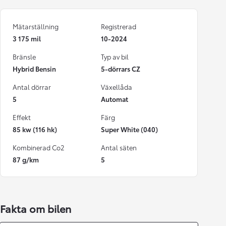
Mätarställning
Registrerad
3 175 mil
10-2024
Bränsle
Typ av bil
Hybrid Bensin
5-dörrars CZ
Antal dörrar
Växellåda
5
Automat
Effekt
Färg
85 kw (116 hk)
Super White (040)
Kombinerad Co2
Antal säten
87 g/km
5
Fakta om bilen