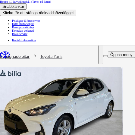
Hoppa till huvudinnehåll
(Tryck på Enter)
Snabblänkar
Klicka för att stänga räckviddsöverlägget
Prislistor & broschyrer
Hitta återförsäljare
Boka provkörning
Kontakta verkstad
Boka service
Kontaktinformation
You are here
:
Öppna meny
Begagnade bilar
Toyota Yaris