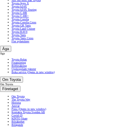
Allt om elbil från Toyota
Toyota Aygo X
Toyota bZ4X
Toyota bZ4X Touring
Toyota C-HR
Toyota C-HR+
Toyota Corolla
Toyota Corolla Cross
Toyota GR Yaris
Toyota Land Cruiser
Toyota RAV4
Toyota Yaris
Toyota Yaris Cross
Fler nyhetsbrev
Äga
Äga
Toyota Relax
Finansiering
Bilförsäkring
Uppkopplade tjänster
Boka service
(Opens in new window)
Om Toyota
Om Toyota
Företaget
Om Toyota
The Toyota Way
Historia
Ansvar
Press
(Opens in new window)
Kontakta Toyota Sweden AB
Covid-19
KINTO Share
Bilsäkerhet
Bilägande