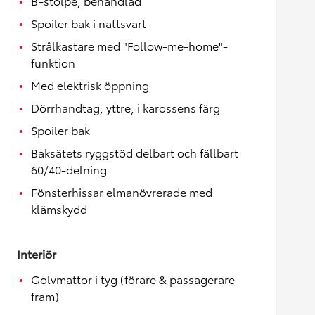
B-stolpe, behandlad
Spoiler bak i nattsvart
Strålkastare med "Follow-me-home"-
funktion
Med elektrisk öppning
Dörrhandtag, yttre, i karossens färg
Spoiler bak
Baksätets ryggstöd delbart och fällbart
60/40-delning
Fönsterhissar elmanövrerade med
klämskydd
Interiör
Golvmattor i tyg (förare & passagerare
fram)