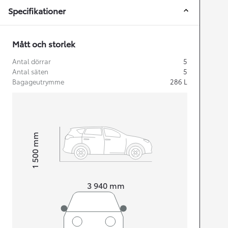
Specifikationer
Mått och storlek
Antal dörrar
5
Antal säten
5
Bagageutrymme
286
L
mm
1 500
Height
Length
3 940
mm