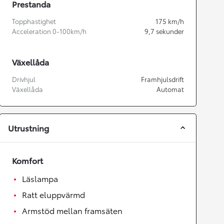
Prestanda
Topphastighet
175
km/h
Acceleration 0-100km/h
9,7
sekunder
Växellåda
Drivhjul
Framhjulsdrift
Växellåda
Automat
Utrustning
Komfort
Läslampa
Ratt eluppvärmd
Armstöd mellan framsäten