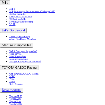
Miljö
Miljö
Miljöutmaning - Environmental Challenge 2050
Hållbar mobilitet
4 steg för en bättre värld
Hållbart samhälle
Styrning och uppföljning
WLTP
Let´s Go Beyond
Zero City Utställning
adidas Stockholm Marathon
Start Your Impossible
Vad är Start your impossible?
Team Toyota
Mobilitetsprojekt
Mobilitetsprodukter
Sveriges Paralympiska Kommitté
TOYOTA GAZOO Racing
Om TOYOTA GAZOO Racing
WRC
WEC
Dakar
Rally Sweden
Äldre modeller
Toyota GR86
Toyota Auris
Toyota Prius
Toyota GT86