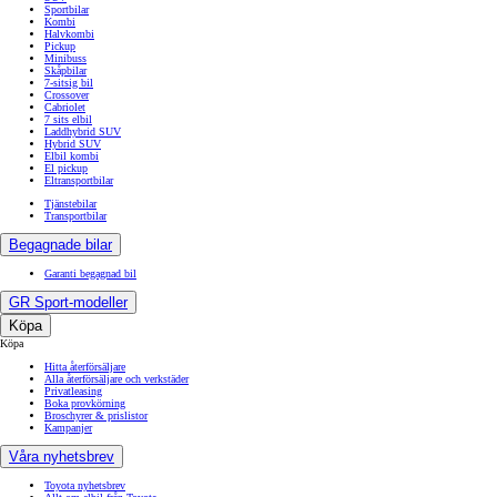
Sportbilar
Kombi
Halvkombi
Pickup
Minibuss
Skåpbilar
7-sitsig bil
Crossover
Cabriolet
7 sits elbil
Laddhybrid SUV
Hybrid SUV
Elbil kombi
El pickup
Eltransportbilar
Tjänstebilar
Transportbilar
Begagnade bilar
Garanti begagnad bil
GR Sport-modeller
Köpa
Köpa
Hitta återförsäljare
Alla återförsäljare och verkstäder
Privatleasing
Boka provkörning
Broschyrer & prislistor
Kampanjer
Våra nyhetsbrev
Toyota nyhetsbrev