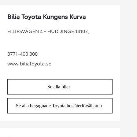
Bilia Toyota Kungens Kurva
ELLIPSVÄGEN 4 - HUDDINGE 14107,
0771-400 000
(Opens in new tab)
www.biliatoyota.se
(Opens in new tab)
Se alla bilar
(Opens in new tab)
Se alla begagnade Toyota hos återförsäljaren
(Opens in new tab)