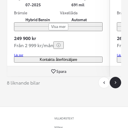
07-2025
691 mil
Bränsle
Växellåda
Bräns
Hybrid Bensin
Automat
Visa mer
249 900 kr
269 9
Från 2 999 kr/mån
Från
Läs mer
Läs mer
Kontakta återförsäljare
Spara
8 liknande bilar
VILLKORSTEXT
Villkor