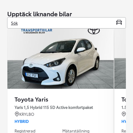
Upptäck liknande bilar
Sök
Toyota Yaris
Toyo
Yaris 1,5 Hybrid 115 5D Active komfortpaket
1.5
KRYLBO
KR
HYBRID
HYBR
Registrerad
Mätarställning
Regist