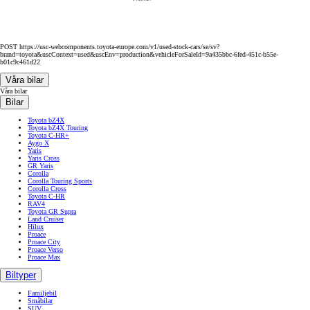
POST https://usc-webcomponents.toyota-europe.com/v1/used-stock-cars/se/sv?
brand=toyota&uscContext=used&uscEnv=production&vehicleForSaleId=9a435bbc-6fed-451c-b55e-
b01c9c461d22
Våra bilar
Våra bilar
Bilar
Toyota bZ4X
Toyota bZ4X Touring
Toyota C-HR+
Aygo X
Yaris
Yaris Cross
GR Yaris
Corolla
Corolla Touring Sports
Corolla Cross
Toyota C-HR
RAV4
Toyota GR Supra
Land Cruiser
Hilux
Proace
Proace City
Proace Verso
Proace Max
Biltyper
Familjebil
Småbilar
SUV