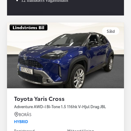
12 månaders vägassistans
Såld
Toyota Yaris Cross
Adventure AWD-i Bi-Tone 1.5 116hk V-Hjul Drag JBL
BORÅS
HYBRID
Registrerad
Mätarställning