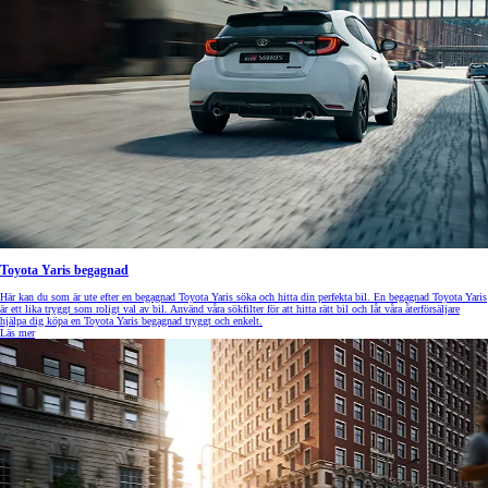
Toyota Yaris begagnad
Här kan du som är ute efter en begagnad Toyota Yaris söka och hitta din perfekta bil. En begagnad Toyota Yaris
är ett lika tryggt som roligt val av bil. Använd våra sökfilter för att hitta rätt bil och låt våra återförsäljare
hjälpa dig köpa en Toyota Yaris begagnad tryggt och enkelt.
Läs mer