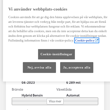
Vi använder webbplats-cookies
Cookies används för att ge dig den bästa upplevelsen på vår webbplats, för
att leverera tjänster och verktyg från tredje part, för att hjälpa oss att förstå
och förbättra hur webbplatsen fungerar och för reklam. Vi rekommenderar
att du behåller alla cookies, men om du inte accepterar detta kan du enkelt
ändra dem genom att klicka på alternativet för cookie-inställningar nedan.
Fullständig information finns i vår cookie-policy.
Cookie-policy
Toyota Yaris Cross
Cookie-inställningar
Toyota Yaris Cross 1,5 Hybrid Adventure Drag V-Hjul
KRYLBO
Nej, avvisa alla
Ja, acceptera alla
HYBRID
Registrerad
Mätarställning
04-2023
6 289 mil
Bränsle
Växellåda
Hybrid Bensin
Automat
Visa mer