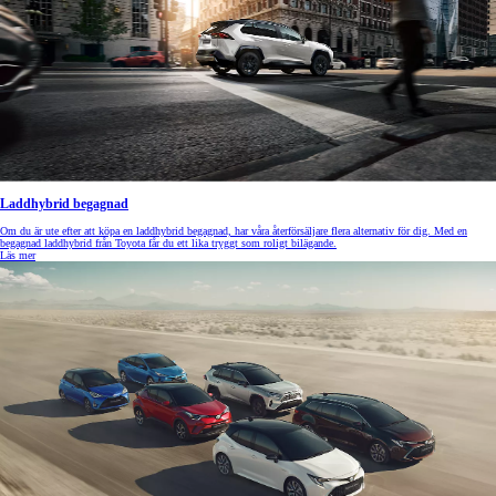
Laddhybrid begagnad
Om du är ute efter att köpa en laddhybrid begagnad, har våra återförsäljare flera alternativ för dig. Med en
begagnad laddhybrid från Toyota får du ett lika tryggt som roligt bilägande.
Läs mer