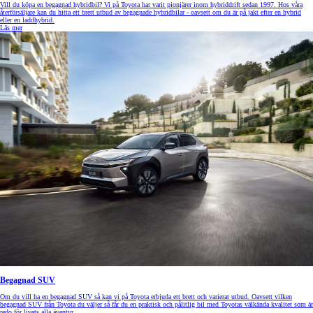
Vill du köpa en begagnad hybridbil? Vi på Toyota har varit pionjärer inom hybriddrift sedan 1997. Hos våra
återförsäljare kan du hitta ett brett utbud av begagnade hybridbilar - oavsett om du är på jakt efter en hybrid
eller en laddhybrid.
Läs mer
Begagnad SUV
Om du vill ha en begagnad SUV så kan vi på Toyota erbjuda ett brett och varierat utbud. Oavsett vilken
begagnad SUV från Toyota du väljer så får du en praktisk och pålitlig bil med Toyotas välkända kvalitet som är
redo för livets alla äventyr.