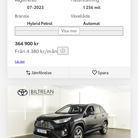
07-2023
1 256 mil
Bränsle
Växellåda
Hybrid Petrol
Automat
Visa mer
364 900 kr
Från 4 380 kr/mån
Läs mer
Jämförelse
Spara