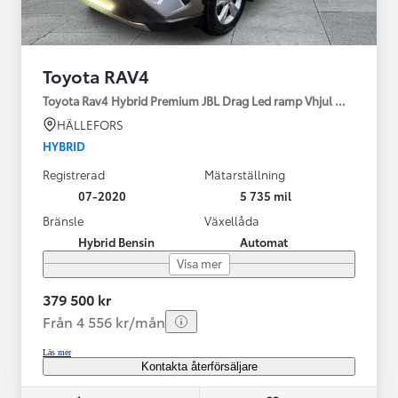
Toyota RAV4
Toyota Rav4 Hybrid Premium JBL Drag Led ramp Vhjul motorv
HÄLLEFORS
HYBRID
Registrerad
Mätarställning
07-2020
5 735 mil
Bränsle
Växellåda
Hybrid Bensin
Automat
Visa mer
379 500 kr
Från 4 556 kr/mån
Läs mer
Kontakta återförsäljare