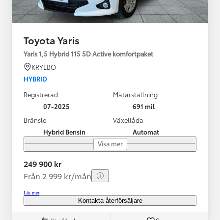
Toyota Yaris
Yaris 1,5 Hybrid 115 5D Active komfortpaket
KRYLBO
HYBRID
Registrerad
Mätarställning
07-2025
691 mil
Bränsle
Växellåda
Hybrid Bensin
Automat
Visa mer
249 900 kr
Från 2 999 kr/mån
Läs mer
Kontakta återförsäljare