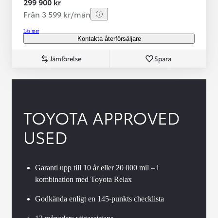
299 900 kr
Från 3 599 kr/mån
Läs mer
Kontakta återförsäljare
Jämförelse
Spara
TOYOTA APPROVED
USED
Garanti upp till 10 år eller 20 000 mil – i
kombination med Toyota Relax
Godkända enligt en 145-punkts checklista