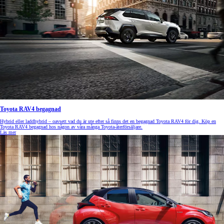
Toyota RAV4 begagnad
Hybrid eller laddhybrid – oavsett vad du är ute efter så finns det en begagnad Toyota RAV4 för dig. Köp en
Toyota RAV4 begagnad hos någon av våra många Toyota-återförsäljare.
Läs mer