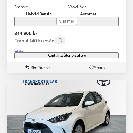
Bränsle
Växellåda
Hybrid Bensin
Automat
Visa mer
344 900 kr
Från 4 140 kr/mån
Läs mer
Kontakta återförsäljare
Jämförelse
Spara