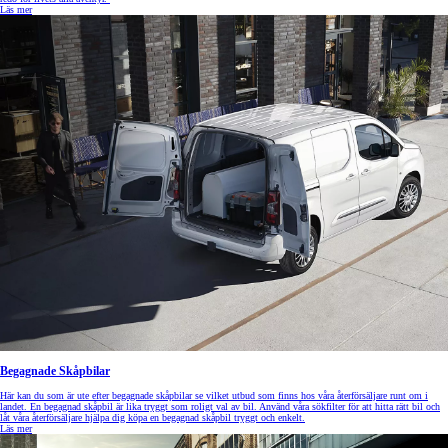
Läs mer
Begagnade Skåpbilar
Här kan du som är ute efter begagnade skåpbilar se vilket utbud som finns hos våra återförsäljare runt om i
landet. En begagnad skåpbil är lika tryggt som roligt val av bil. Använd våra sökfilter för att hitta rätt bil och
låt våra återförsäljare hjälpa dig köpa en begagnad skåpbil tryggt och enkelt.
Läs mer