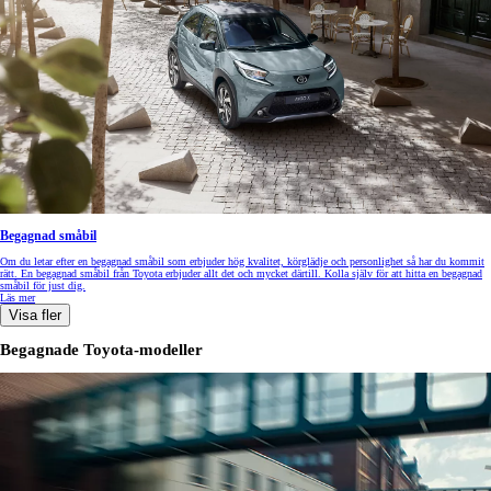
Begagnad småbil
Om du letar efter en begagnad småbil som erbjuder hög kvalitet, körglädje och personlighet så har du kommit
rätt. En begagnad småbil från Toyota erbjuder allt det och mycket därtill. Kolla själv för att hitta en begagnad
småbil för just dig.
Läs mer
Visa fler
Begagnade Toyota-modeller