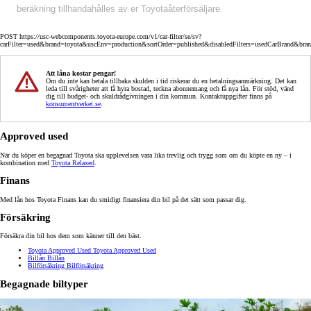
beräkning tillhandahålles av er Toyotaåterförsäljare.
POST https://usc-webcomponents.toyota-europe.com/v1/car-filter/se/sv?
carFilter=used&brand=toyota&uscEnv=production&sortOrder=published&disabledFilters=usedCarBrand&bra
Att låna kostar pengar!
Om du inte kan betala tillbaka skulden i tid riskerar du en betalningsanmärkning. Det kan
leda till svårigheter att få hyra bostad, teckna abonnemang och få nya lån. För stöd, vänd
dig till budget- och skuldrådgivningen i din kommun. Kontaktuppgifter finns på
konsumentverket.se
.
Approved used
När du köper en begagnad Toyota ska upplevelsen vara lika trevlig och trygg som om du köpte en ny – i
kombination med
Toyota Relaxed
.
Finans
Med lån hos Toyota Finans kan du smidigt finansiera din bil på det sätt som passar dig.
Försäkring
Försäkra din bil hos dem som känner till den bäst.
Toyota Approved Used
Toyota Approved Used
Billån
Billån
Bilförsäkring
Bilförsäkring
Begagnade biltyper