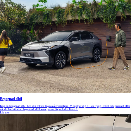
Begagnad elbil
Köp en begagnad elbil hos din lokala Toyota-återförsäljare. Vi hjälper dig till en trygg, enkel och prisvärd affär
när du har hittat en begagnad elbil som passar dig och din livsstil.
Läs mer