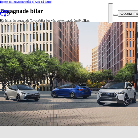
Hoppa till huvudinnehåll
(Tryck på Enter)
Begagnade bilar
Öppna m
Här hittar du begagnade Toyota-bilar hos våra auktoriserade återförsäljare.