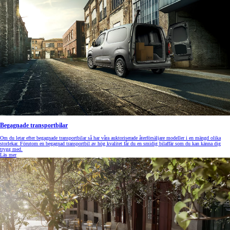
Begagnade transportbilar
Om du letar efter begagnade transportbilar så har våra auktoriserade återförsäljare modeller i en mängd olika
storlekar. Förutom en begagnad transportbil av hög kvalitet får du en smidig bilaffär som du kan känna dig
trygg med.
Läs mer