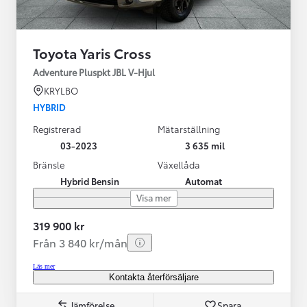
Toyota Yaris Cross
Adventure Pluspkt JBL V-Hjul
KRYLBO
HYBRID
Registrerad
Mätarställning
03-2023
3 635 mil
Bränsle
Växellåda
Hybrid Bensin
Automat
Visa mer
319 900 kr
Från 3 840 kr/mån
Läs mer
Kontakta återförsäljare
Jämförelse
Spara