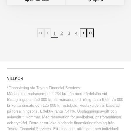
1
2
3
4
First Page
Previous page
Next page
Last Page
VILLKOR
*Finansiering via Toyota Financial Services:
Månadskostnadsexempel 2 234 kr/mån med Fördelslån vid
försäljningspris 250 000 kr, 36 månader, ord. rörlig ränta 6,69, 75 000
kr kontantinsats och 125 000 kr restskuld. Restskulden är baserad
på försäljningspris. Effektiv ränta 7,47%. Uppläggningsavgift och
aviavgift tillkommer. Med reservation för avvikelser, prisförändringar
och tryckfel. Detta är ett icke bindande finansieringsförslag från
Toyota Financial Services. Ett bindande, utförligare och individuell