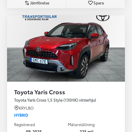
Jämförelse
Spara
Toyota Yaris Cross
Toyota Yaris Cross 1,5 Style (130HK) vinterhjul
KRYLBO
HYBRID
Registrerad
Mätarställning
09-2025
225 mil