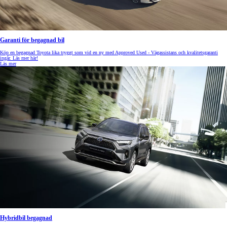
Garanti för begagnad bil
Köp en begagnad Toyota lika tryggt som vid en ny med Approved Used - Vägassistans och kvalitetsgaranti
ingår. Läs mer här!
Läs mer
Hybridbil begagnad