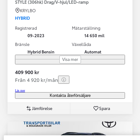
STYLE (306hk) Drag/V-hjul/LED-ramp
KRYLBO
HYBRID
Registrerad
Mätarställning
09-2023
14 650 mil
Bränsle
Växellåda
Hybrid Bensin
Automat
Visa mer
409 900 kr
Från 4 920 kr/mån
Läs mer
Kontakta återförsäljare
Jämförelse
Spara