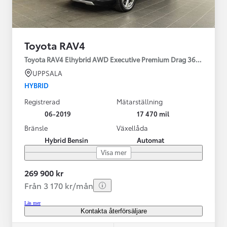
Toyota RAV4
Toyota RAV4 Elhybrid AWD Executive Premium Drag 360-kamera 
UPPSALA
HYBRID
Registrerad
Mätarställning
06-2019
17 470 mil
Bränsle
Växellåda
Hybrid Bensin
Automat
Visa mer
269 900 kr
Från 3 170 kr/mån
Läs mer
Kontakta återförsäljare