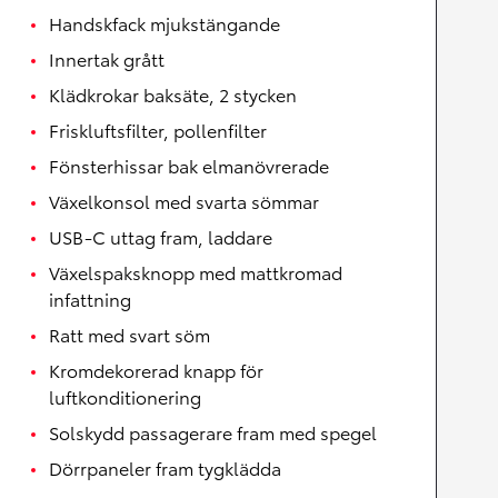
Handskfack mjukstängande
Innertak grått
Klädkrokar baksäte, 2 stycken
Friskluftsfilter, pollenfilter
Fönsterhissar bak elmanövrerade
Växelkonsol med svarta sömmar
USB-C uttag fram, laddare
Växelspaksknopp med mattkromad
infattning
Ratt med svart söm
Kromdekorerad knapp för
luftkonditionering
Solskydd passagerare fram med spegel
Dörrpaneler fram tygklädda