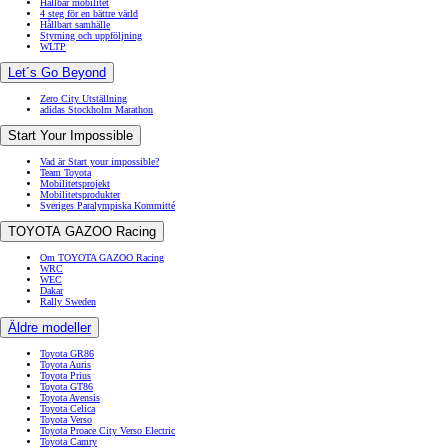
Hållbar mobilitet
4 steg för en bättre värld
Hållbart samhälle
Styrning och uppföljning
WLTP
Let´s Go Beyond
Zero City Utställning
adidas Stockholm Marathon
Start Your Impossible
Vad är Start your impossible?
Team Toyota
Mobilitetsprojekt
Mobilitetsprodukter
Sveriges Paralympiska Kommitté
TOYOTA GAZOO Racing
Om TOYOTA GAZOO Racing
WRC
WEC
Dakar
Rally Sweden
Äldre modeller
Toyota GR86
Toyota Auris
Toyota Prius
Toyota GT86
Toyota Avensis
Toyota Celica
Toyota Verso
Toyota Proace City Verso Electric
Toyota Camry