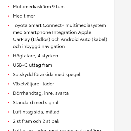
Multimediaskärm 9 tum
Med timer
Toyota Smart Connect+ multimediasystem
med Smartphone Integration Apple
CarPlay (trådlös) och Android Auto (kabel)
och inbyggd navigation
Högtalare, 4 stycken
USB-C uttag fram
Solskydd förarsida med spegel
Växelväljare i läder
Dörrhandtag, inre, svarta
Standard med signal
Luftintag sida, målad
2 st fram och 2 st bak
Luftintag, sidor, med pianosvarta inlägg