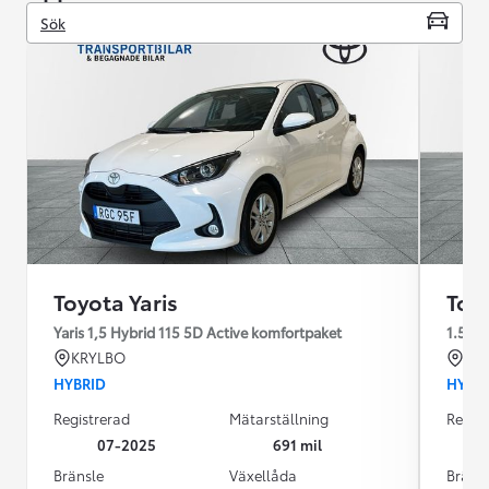
Sök
Toyota Yaris
Toyo
Yaris 1,5 Hybrid 115 5D Active komfortpaket
1.5
KRYLBO
KR
HYBRID
HYBR
Registrerad
Mätarställning
Regist
07-2025
691 mil
Bränsle
Växellåda
Bräns