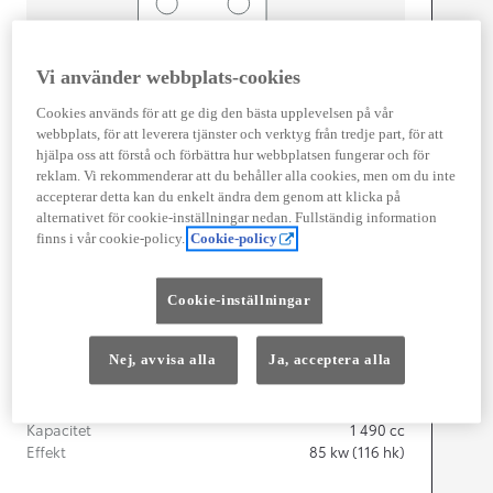
Vi använder webbplats-cookies
Width
1 745
mm
Cookies används för att ge dig den bästa upplevelsen på vår
webbplats, för att leverera tjänster och verktyg från tredje part, för att
hjälpa oss att förstå och förbättra hur webbplatsen fungerar och för
reklam. Vi rekommenderar att du behåller alla cookies, men om du inte
Föbrukning
accepterar detta kan du enkelt ändra dem genom att klicka på
alternativet för cookie-inställningar nedan. Fullständig information
Förbrukning
3,9
l/100 km
finns i vår cookie-policy.
Cookie-policy
Euro Class
EURO 6
Kombinerad Co2
87
g/km
Cookie-inställningar
Nej, avvisa alla
Ja, acceptera alla
Motor
Cylindrar
3
Kapacitet
1 490
cc
Effekt
85
kw (116 hk)