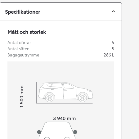
Specifikationer
Mått och storlek
Antal dörrar
5
Antal säten
5
Bagageutrymme
286
L
mm
1 500
Height
Length
3 940
mm