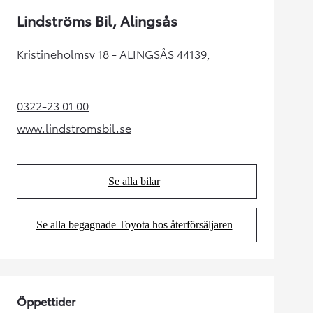
Lindströms Bil, Alingsås
Kristineholmsv 18 - ALINGSÅS 44139,
0322-23 01 00
(Opens in new tab)
www.lindstromsbil.se
(Opens in new tab)
Se alla bilar
(Opens in new tab)
Se alla begagnade Toyota hos återförsäljaren
(Opens in new tab)
Öppettider