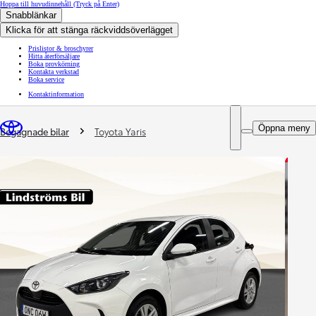
Hoppa till huvudinnehåll
(Tryck på Enter)
Snabblänkar
Klicka för att stänga räckviddsöverlägget
Prislistor & broschyrer
Hitta återförsäljare
Boka provkörning
Kontakta verkstad
Boka service
Kontaktinformation
You are here
:
Öppna meny
Begagnade bilar
Toyota Yaris