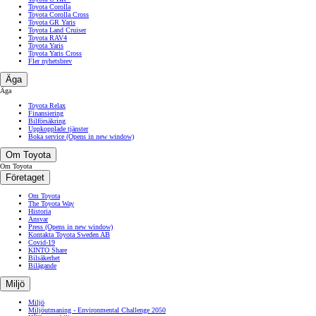
Toyota Corolla
Toyota Corolla Cross
Toyota GR Yaris
Toyota Land Cruiser
Toyota RAV4
Toyota Yaris
Toyota Yaris Cross
Fler nyhetsbrev
Äga
Äga
Toyota Relax
Finansiering
Bilförsäkring
Uppkopplade tjänster
Boka service
(Opens in new window)
Om Toyota
Om Toyota
Företaget
Om Toyota
The Toyota Way
Historia
Ansvar
Press
(Opens in new window)
Kontakta Toyota Sweden AB
Covid-19
KINTO Share
Bilsäkerhet
Bilägande
Miljö
Miljö
Miljöutmaning - Environmental Challenge 2050