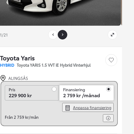
1/21
Toyota Yaris
Save car
HYBRID
Toyota YARIS 1.5 VVT iE Hybrid Vinterhjul
ALINGSÅS
Pris
Pris
Finansiering
229 900 kr
2 759 kr /månad
Anpassa finansiering
Från 2 759 kr/mån