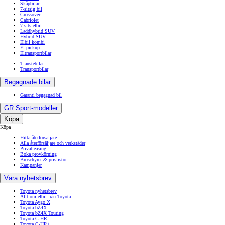
Skåpbilar
7-sitsig bil
Crossover
Cabriolet
7 sits elbil
Laddhybrid SUV
Hybrid SUV
Elbil kombi
El pickup
Eltransportbilar
Tjänstebilar
Transportbilar
Begagnade bilar
Garanti begagnad bil
GR Sport-modeller
Köpa
Köpa
Hitta återförsäljare
Alla återförsäljare och verkstäder
Privatleasing
Boka provkörning
Broschyrer & prislistor
Kampanjer
Våra nyhetsbrev
Toyota nyhetsbrev
Allt om elbil från Toyota
Toyota Aygo X
Toyota bZ4X
Toyota bZ4X Touring
Toyota C-HR
Toyota C-HR+