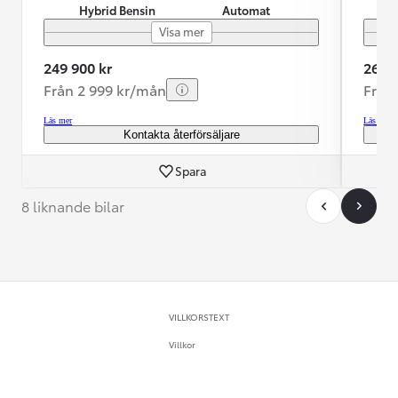
Hybrid Bensin
Automat
Visa mer
249 900 kr
269 9
Från 2 999 kr/mån
Från
Läs mer
Läs mer
Kontakta återförsäljare
Spara
8 liknande bilar
VILLKORSTEXT
Villkor