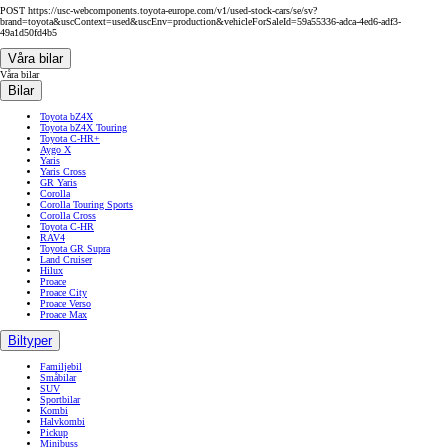
POST https://usc-webcomponents.toyota-europe.com/v1/used-stock-cars/se/sv?
brand=toyota&uscContext=used&uscEnv=production&vehicleForSaleId=59a55336-adca-4ed6-adf3-
49a1d50fd4b5
Våra bilar
Våra bilar
Bilar
Toyota bZ4X
Toyota bZ4X Touring
Toyota C-HR+
Aygo X
Yaris
Yaris Cross
GR Yaris
Corolla
Corolla Touring Sports
Corolla Cross
Toyota C-HR
RAV4
Toyota GR Supra
Land Cruiser
Hilux
Proace
Proace City
Proace Verso
Proace Max
Biltyper
Familjebil
Småbilar
SUV
Sportbilar
Kombi
Halvkombi
Pickup
Minibuss