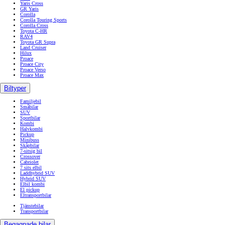
Yaris Cross
GR Yaris
Corolla
Corolla Touring Sports
Corolla Cross
Toyota C-HR
RAV4
Toyota GR Supra
Land Cruiser
Hilux
Proace
Proace City
Proace Verso
Proace Max
Biltyper
Familjebil
Småbilar
SUV
Sportbilar
Kombi
Halvkombi
Pickup
Minibuss
Skåpbilar
7-sitsig bil
Crossover
Cabriolet
7 sits elbil
Laddhybrid SUV
Hybrid SUV
Elbil kombi
El pickup
Eltransportbilar
Tjänstebilar
Transportbilar
Begagnade bilar