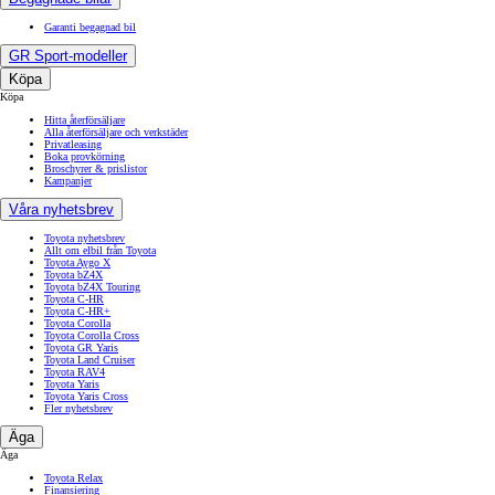
Garanti begagnad bil
GR Sport-modeller
Köpa
Köpa
Hitta återförsäljare
Alla återförsäljare och verkstäder
Privatleasing
Boka provkörning
Broschyrer & prislistor
Kampanjer
Våra nyhetsbrev
Toyota nyhetsbrev
Allt om elbil från Toyota
Toyota Aygo X
Toyota bZ4X
Toyota bZ4X Touring
Toyota C-HR
Toyota C-HR+
Toyota Corolla
Toyota Corolla Cross
Toyota GR Yaris
Toyota Land Cruiser
Toyota RAV4
Toyota Yaris
Toyota Yaris Cross
Fler nyhetsbrev
Äga
Äga
Toyota Relax
Finansiering