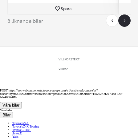
Spara
8 liknande bilar
VILLKORSTEXT
Villkor
POST https://usc-webcomponents.toyota-europe.com/v1/used-stock-cars/se/sv?
brand=toyota&uscContext=used&uscEnv=production&vehicleForSaleId=f459202f-2f20-4add-826f-
bd44036eff1b
Våra bilar
Våra bilar
Bilar
Toyota bZ4X
Toyota bZ4X Touring
Toyota C-HR+
Aygo X
Yaris