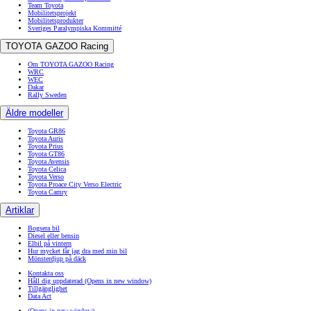
Team Toyota
Mobilitetsprojekt
Mobilitetsprodukter
Sveriges Paralympiska Kommitté
TOYOTA GAZOO Racing
Om TOYOTA GAZOO Racing
WRC
WEC
Dakar
Rally Sweden
Äldre modeller
Toyota GR86
Toyota Auris
Toyota Prius
Toyota GT86
Toyota Avensis
Toyota Celica
Toyota Verso
Toyota Proace City Verso Electric
Toyota Camry
Artiklar
Bogsera bil
Diesel eller bensin
Elbil på vintern
Hur mycket får jag dra med min bil
Mönsterdjup på däck
Kontakta oss
Håll dig uppdaterad
(Opens in new window)
Tillgänglighet
Data Act
(Opens in new window)