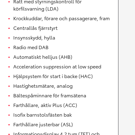
Ratt med styrningskontroll för
körfilsvarning (LDA)
Krockkuddar, förare och passagerare, fram
Centrallås fjärrstyrt
Insynsskydd, hylla
Radio med DAB
Automatiskt helljus (AHB)
Acceleration suppression at low speed
Hjälpsystem för start i backe (HAC)
Hastighetsmätare, analog
Bältespåminnare för framsätena
Farthållare, aktiv Plus (ACC)
Isofix barnstolsfästen bak
Farthållare justerbar (ASL)
Informationsdisplay 4,2 tum (TFT) och