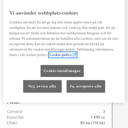
Vi använder webbplats-cookies
Cookies används för att ge dig den bästa upplevelsen på vår
Width
1 745
mm
webbplats, för att leverera tjänster och verktyg från tredje part, för att
hjälpa oss att förstå och förbättra hur webbplatsen fungerar och för
reklam. Vi rekommenderar att du behåller alla cookies, men om du inte
accepterar detta kan du enkelt ändra dem genom att klicka på
alternativet för cookie-inställningar nedan. Fullständig information
Föbrukning
finns i vår cookie-policy.
Cookie-policy
Förbrukning
3,9
l/100 km
Euro Class
Cookie-inställningar
EURO 6
Kombinerad Co2
87
g/km
Nej, avvisa alla
Ja, acceptera alla
Motor
Cylindrar
3
Kapacitet
1 490
cc
Effekt
85
kw (116 hk)