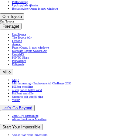
Bilförsäkring
Uppkopplade tjänster
Boka service
(Opens in new window)
Om Toyota
Om Toyota
Företaget
Om Toyota
The Toyota Way
Historia
Ansvar
Press
(Opens in new window)
Kontakta Toyota Sweden AB
Covid-19
KINTO Share
Bilsäkerhet
Bilägande
Miljö
Miljö
Miljöutmaning - Environmental Challenge 2050
Hållbar mobilitet
4 steg för en bättre värld
Hållbart samhälle
Styrning och uppföljning
WLTP
Let´s Go Beyond
Zero City Utställning
adidas Stockholm Marathon
Start Your Impossible
Vad är Start your impossible?