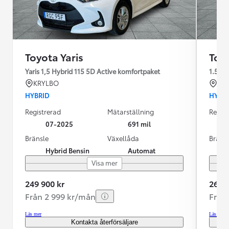
Toyota Yaris
Toyo
Yaris 1,5 Hybrid 115 5D Active komfortpaket
1.5
KRYLBO
KR
HYBRID
HYBR
Registrerad
Mätarställning
Regist
07-2025
691 mil
Bränsle
Växellåda
Bräns
Hybrid Bensin
Automat
Visa mer
249 900 kr
269 9
Från 2 999 kr/mån
Från
Läs mer
Läs mer
Kontakta återförsäljare