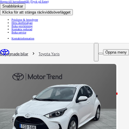
Hoppa till huvudinnehåll
(Tryck på Enter)
Snabblänkar
Klicka för att stänga räckviddsöverlägget
Prislistor & broschyrer
Hitta återförsäljare
Boka provkörning
Kontakta verkstad
Boka service
Kontaktinformation
You are here
:
Öppna meny
Begagnade bilar
Toyota Yaris