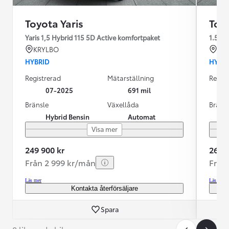
Toyota Yaris
Toyo
Yaris 1,5 Hybrid 115 5D Active komfortpaket
1.5
KRYLBO
KR
HYBRID
HYBR
Registrerad
Mätarställning
Regist
07-2025
691 mil
Bränsle
Växellåda
Bräns
Hybrid Bensin
Automat
Visa mer
249 900 kr
269 9
Från 2 999 kr/mån
Från
Läs mer
Läs mer
Kontakta återförsäljare
Spara