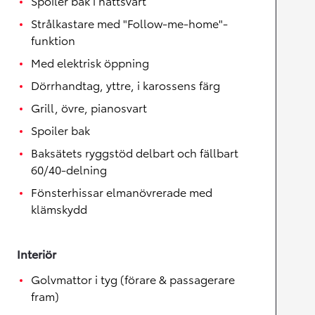
Spoiler bak i nattsvart
Strålkastare med "Follow-me-home"-
funktion
Med elektrisk öppning
Dörrhandtag, yttre, i karossens färg
Grill, övre, pianosvart
Spoiler bak
Baksätets ryggstöd delbart och fällbart
60/40-delning
Fönsterhissar elmanövrerade med
klämskydd
Interiör
Golvmattor i tyg (förare & passagerare
fram)