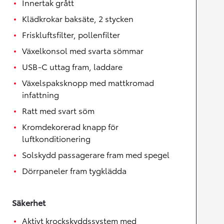
Innertak grått
Klädkrokar baksäte, 2 stycken
Friskluftsfilter, pollenfilter
Växelkonsol med svarta sömmar
USB-C uttag fram, laddare
Växelspaksknopp med mattkromad
infattning
Ratt med svart söm
Kromdekorerad knapp för
luftkonditionering
Solskydd passagerare fram med spegel
Dörrpaneler fram tygklädda
Säkerhet
Aktivt krockskyddssystem med