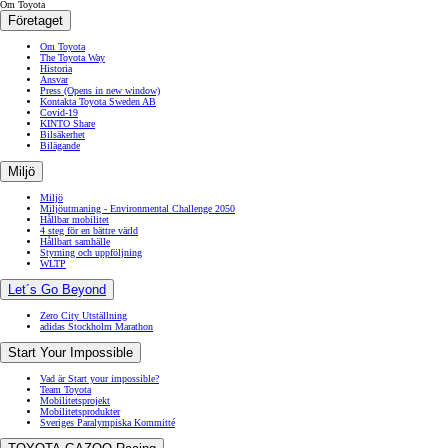
Om Toyota
Företaget
Om Toyota
The Toyota Way
Historia
Ansvar
Press
(Opens in new window)
Kontakta Toyota Sweden AB
Covid-19
KINTO Share
Bilsäkerhet
Bilägande
Miljö
Miljö
Miljöutmaning - Environmental Challenge 2050
Hållbar mobilitet
4 steg för en bättre värld
Hållbart samhälle
Styrning och uppföljning
WLTP
Let´s Go Beyond
Zero City Utställning
adidas Stockholm Marathon
Start Your Impossible
Vad är Start your impossible?
Team Toyota
Mobilitetsprojekt
Mobilitetsprodukter
Sveriges Paralympiska Kommitté