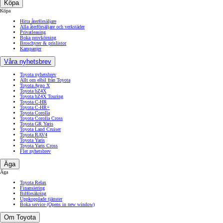
Köpa
Köpa
Hitta återförsäljare
Alla återförsäljare och verkstäder
Privatleasing
Boka provkörning
Broschyrer & prislistor
Kampanjer
Våra nyhetsbrev
Toyota nyhetsbrev
Allt om elbil från Toyota
Toyota Aygo X
Toyota bZ4X
Toyota bZ4X Touring
Toyota C-HR
Toyota C-HR+
Toyota Corolla
Toyota Corolla Cross
Toyota GR Yaris
Toyota Land Cruiser
Toyota RAV4
Toyota Yaris
Toyota Yaris Cross
Fler nyhetsbrev
Äga
Äga
Toyota Relax
Finansiering
Bilförsäkring
Uppkopplade tjänster
Boka service
(Opens in new window)
Om Toyota