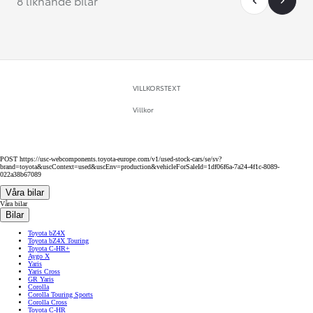
8 liknande bilar
VILLKORSTEXT
Villkor
POST https://usc-webcomponents.toyota-europe.com/v1/used-stock-cars/se/sv?
brand=toyota&uscContext=used&uscEnv=production&vehicleForSaleId=1df06f6a-7a24-4f1c-8089-
022a38b67089
Våra bilar
Våra bilar
Bilar
Toyota bZ4X
Toyota bZ4X Touring
Toyota C-HR+
Aygo X
Yaris
Yaris Cross
GR Yaris
Corolla
Corolla Touring Sports
Corolla Cross
Toyota C-HR