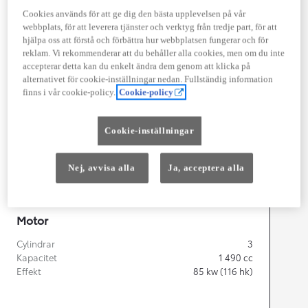
Cookies används för att ge dig den bästa upplevelsen på vår
webbplats, för att leverera tjänster och verktyg från tredje part, för att
Width
1 745
mm
hjälpa oss att förstå och förbättra hur webbplatsen fungerar och för
reklam. Vi rekommenderar att du behåller alla cookies, men om du inte
accepterar detta kan du enkelt ändra dem genom att klicka på
alternativet för cookie-inställningar nedan. Fullständig information
finns i vår cookie-policy.
Cookie-policy
Föbrukning
Förbrukning
3,9
l/100 km
Cookie-inställningar
Euro Class
EURO 6
Nej, avvisa alla
Ja, acceptera alla
Kombinerad Co2
87
g/km
Motor
Cylindrar
3
Kapacitet
1 490
cc
Effekt
85
kw (116 hk)