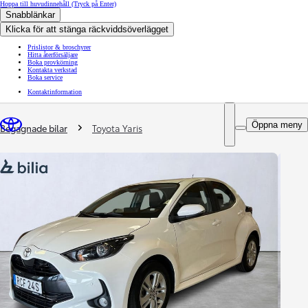
Hoppa till huvudinnehåll
(Tryck på Enter)
Snabblänkar
Klicka för att stänga räckviddsöverlägget
Prislistor & broschyrer
Hitta återförsäljare
Boka provkörning
Kontakta verkstad
Boka service
Kontaktinformation
You are here
:
Öppna meny
Begagnade bilar
Toyota Yaris