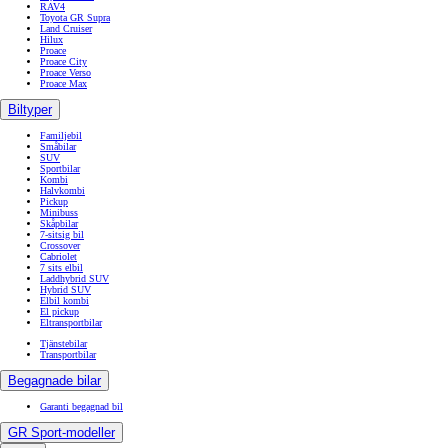
RAV4
Toyota GR Supra
Land Cruiser
Hilux
Proace
Proace City
Proace Verso
Proace Max
Biltyper
Familjebil
Småbilar
SUV
Sportbilar
Kombi
Halvkombi
Pickup
Minibuss
Skåpbilar
7-sitsig bil
Crossover
Cabriolet
7 sits elbil
Laddhybrid SUV
Hybrid SUV
Elbil kombi
El pickup
Eltransportbilar
Tjänstebilar
Transportbilar
Begagnade bilar
Garanti begagnad bil
GR Sport-modeller