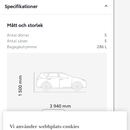
Specifikationer
Mått och storlek
Antal dörrar
5
Antal säten
5
Bagageutrymme
286
L
mm
1 500
Height
Length
3 940
mm
Vi använder webbplats-cookies