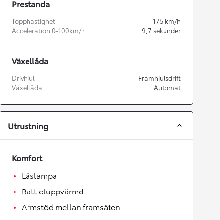
Prestanda
Topphastighet
175
km/h
Acceleration 0-100km/h
9,7
sekunder
Växellåda
Drivhjul
Framhjulsdrift
Växellåda
Automat
Utrustning
Komfort
Läslampa
Ratt eluppvärmd
Armstöd mellan framsäten