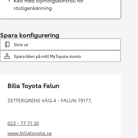
Ratt med styrningskontroll för
röstigenkänning
Spara konfigurering
Skriv ut
Spara bilen på mitt MyToyota-konto
Bilia Toyota Falun
ZETTERGRENS VÄG 4 - FALUN 79177,
023 - 77 71 30
(Opens in new tab)
www.biliatoyota.se
(Opens in new tab)