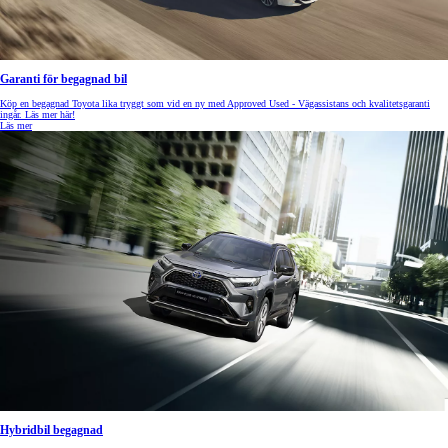
Garanti för begagnad bil
Köp en begagnad Toyota lika tryggt som vid en ny med Approved Used - Vägassistans och kvalitetsgaranti
ingår. Läs mer här!
Läs mer
Hybridbil begagnad