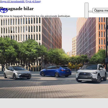
Hoppa till huvudinnehåll
(Tryck på Enter)
Begagnade bilar
Öppna m
Här hittar du begagnade Toyota-bilar hos våra auktoriserade återförsäljare.