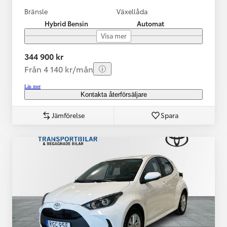
Bränsle
Växellåda
Hybrid Bensin
Automat
Visa mer
344 900 kr
Från 4 140 kr/mån
Läs mer
Kontakta återförsäljare
Jämförelse
Spara