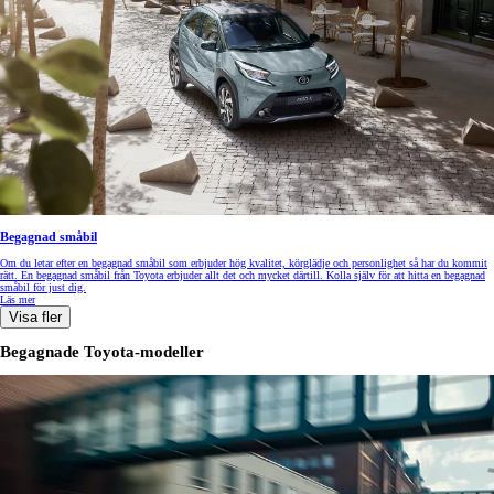
Begagnad småbil
Om du letar efter en begagnad småbil som erbjuder hög kvalitet, körglädje och personlighet så har du kommit
rätt. En begagnad småbil från Toyota erbjuder allt det och mycket därtill. Kolla själv för att hitta en begagnad
småbil för just dig.
Läs mer
Visa fler
Begagnade Toyota-modeller