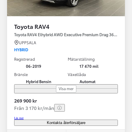
Toyota RAV4
Toyota RAV4 Elhybrid AWD Executive Premium Drag 360-kamera 
UPPSALA
HYBRID
Registrerad
Mätarställning
06-2019
17 470 mil
Bränsle
Växellåda
Hybrid Bensin
Automat
Visa mer
269 900 kr
Från 3 170 kr/mån
Läs mer
Kontakta återförsäljare