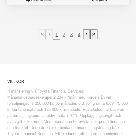
1
2
3
4
First Page
Previous page
Next page
Last Page
VILLKOR
*Finansiering via Toyota Financial Services:
Månadskostnadsexempel 2 234 kr/mån med Fördelslån vid
försäljningspris 250 000 kr, 36 månader, ord. rörlig ränta 6,69, 75 000
kr kontantinsats och 125 000 kr restskuld. Restskulden är baserad
på försäljningspris. Effektiv ränta 7,47%. Uppläggningsavgift och
aviavgift tillkommer. Med reservation för avvikelser, prisförändringar
och tryckfel. Detta är ett icke bindande finansieringsförslag från
Toyota Financial Services. Ett bindande, utförligare och individuell