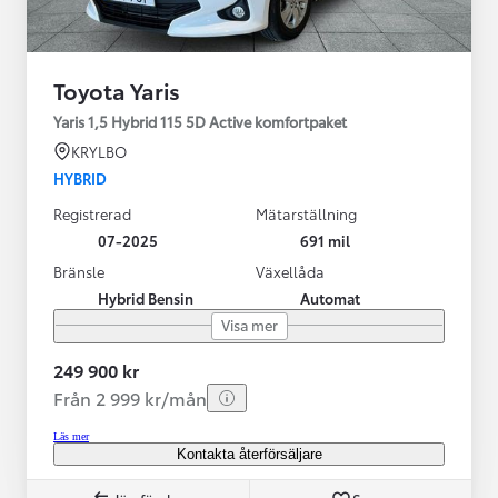
Toyota Yaris
Yaris 1,5 Hybrid 115 5D Active komfortpaket
KRYLBO
HYBRID
Registrerad
Mätarställning
07-2025
691 mil
Bränsle
Växellåda
Hybrid Bensin
Automat
Visa mer
249 900 kr
Från 2 999 kr/mån
Läs mer
Kontakta återförsäljare