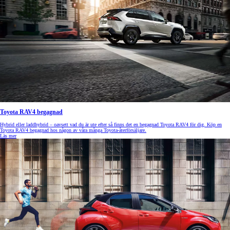
Toyota RAV4 begagnad
Hybrid eller laddhybrid – oavsett vad du är ute efter så finns det en begagnad Toyota RAV4 för dig. Köp en
Toyota RAV4 begagnad hos någon av våra många Toyota-återförsäljare.
Läs mer