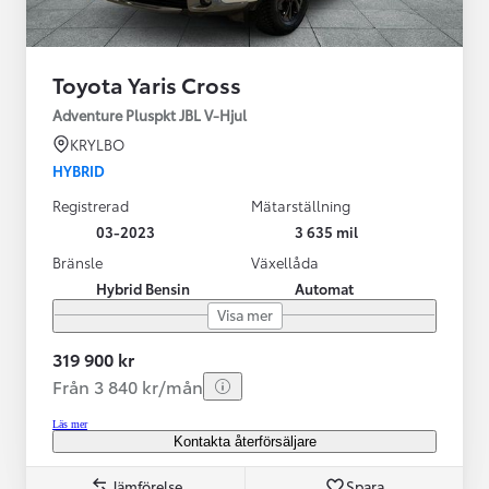
Toyota Yaris Cross
Adventure Pluspkt JBL V-Hjul
KRYLBO
HYBRID
Registrerad
Mätarställning
03-2023
3 635 mil
Bränsle
Växellåda
Hybrid Bensin
Automat
Visa mer
319 900 kr
Från 3 840 kr/mån
Läs mer
Kontakta återförsäljare
Jämförelse
Spara