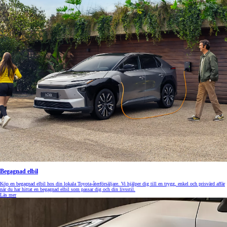
Begagnad elbil
Köp en begagnad elbil hos din lokala Toyota-återförsäljare. Vi hjälper dig till en trygg, enkel och prisvärd affär
när du har hittat en begagnad elbil som passar dig och din livsstil.
Läs mer