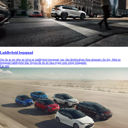
Laddhybrid begagnad
Om du är ute efter att köpa en laddhybrid begagnad, har våra återförsäljare flera alternativ för dig. Med en
begagnad laddhybrid från Toyota får du ett lika tryggt som roligt bilägande.
Läs mer