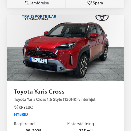
Jämförelse
Spara
Toyota Yaris Cross
Toyota Yaris Cross 1,5 Style (130HK) vinterhjul
KRYLBO
HYBRID
Registrerad
Mätarställning
09-2025
225 mil