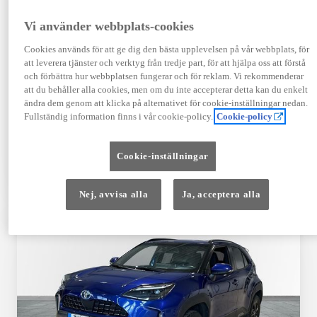
Registrerad
Mätarställning
09-2023
14 650 mil
Vi använder webbplats-cookies
Bränsle
Växellåda
Cookies används för att ge dig den bästa upplevelsen på vår webbplats, för
Hybrid Bensin
Automat
att leverera tjänster och verktyg från tredje part, för att hjälpa oss att förstå
Visa mer
och förbättra hur webbplatsen fungerar och för reklam. Vi rekommenderar
att du behåller alla cookies, men om du inte accepterar detta kan du enkelt
409 900 kr
ändra dem genom att klicka på alternativet för cookie-inställningar nedan.
Från 4 920 kr/mån
Fullständig information finns i vår cookie-policy.
Cookie-policy
Läs mer
Kontakta återförsäljare
Cookie-inställningar
Jämförelse
Spara
Nej, avvisa alla
Ja, acceptera alla