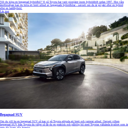
Vill du köpa en begagnad hybridbil? Vi på Toyota har varit pionjärer inom hybriddrift sedan 1997. Hos våra
återförsäljare kan du hitta ett brett utbud av begagnade hybridbilar - oavsett om du är på jakt efter en hybrid
eller en laddhybrid.
Läs mer
Begagnad SUV
Om du vill ha en begagnad SUV så kan vi på Toyota erbjuda ett brett och varierat utbud. Oavsett vilken
begagnad SUV från Toyota du väljer så får du en praktisk och pålitlig bil med Toyotas välkända kvalitet som är
redo för livets alla äventyr.