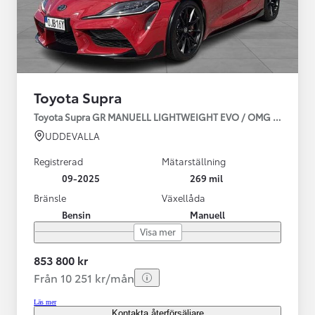
Toyota Supra
Toyota Supra GR MANUELL LIGHTWEIGHT EVO / OMG LEV! MOM
UDDEVALLA
Registrerad
Mätarställning
09-2025
269 mil
Bränsle
Växellåda
Bensin
Manuell
Visa mer
853 800 kr
Från 10 251 kr/mån
Läs mer
Kontakta återförsäljare