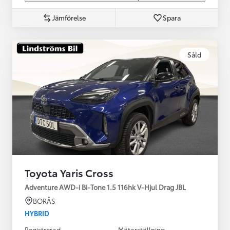
Jämförelse
Spara
Såld
Toyota Yaris Cross
Adventure AWD-i Bi-Tone 1.5 116hk V-Hjul Drag JBL
BORÅS
HYBRID
Registrerad
Mätarställning