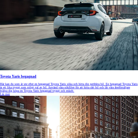
Toyota Yaris begagnad
Här kan du som är ute efter en begagnad Toyota Yaris söka och hitta din perfekta bil. En begagnad Toyota Yaris
är ett lika tryggt som roligt val av bil. Använd våra sökfilter för att hitta rätt bil och låt våra återförsäljare
hjälpa dig köpa en Toyota Yaris begagnad tryggt och enkelt.
Läs mer