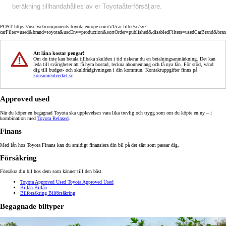
beräkning tillhandahålles av er Toyotaåterförsäljare.
POST https://usc-webcomponents.toyota-europe.com/v1/car-filter/se/sv?
carFilter=used&brand=toyota&uscEnv=production&sortOrder=published&disabledFilters=usedCarBrand&bra
Att låna kostar pengar!
Om du inte kan betala tillbaka skulden i tid riskerar du en betalningsanmärkning. Det kan
leda till svårigheter att få hyra bostad, teckna abonnemang och få nya lån. För stöd, vänd
dig till budget- och skuldrådgivningen i din kommun. Kontaktuppgifter finns på
konsumentverket.se
.
Approved used
När du köper en begagnad Toyota ska upplevelsen vara lika trevlig och trygg som om du köpte en ny – i
kombination med
Toyota Relaxed
.
Finans
Med lån hos Toyota Finans kan du smidigt finansiera din bil på det sätt som passar dig.
Försäkring
Försäkra din bil hos dem som känner till den bäst.
Toyota Approved Used
Toyota Approved Used
Billån
Billån
Bilförsäkring
Bilförsäkring
Begagnade biltyper