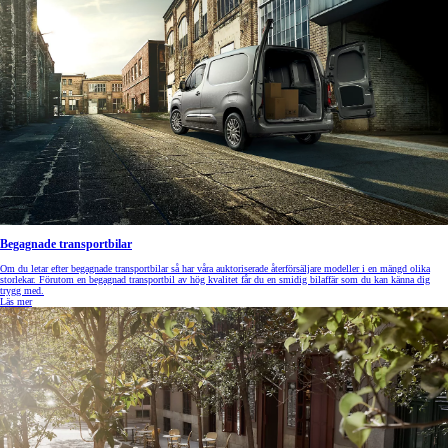
Begagnade transportbilar
Om du letar efter begagnade transportbilar så har våra auktoriserade återförsäljare modeller i en mängd olika
storlekar. Förutom en begagnad transportbil av hög kvalitet får du en smidig bilaffär som du kan känna dig
trygg med.
Läs mer