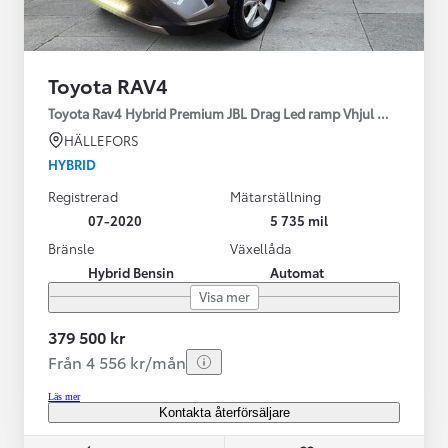
Toyota RAV4
Toyota Rav4 Hybrid Premium JBL Drag Led ramp Vhjul motorv
HÄLLEFORS
HYBRID
Registrerad
Mätarställning
07-2020
5 735 mil
Bränsle
Växellåda
Hybrid Bensin
Automat
Visa mer
379 500 kr
Från 4 556 kr/mån
Läs mer
Kontakta återförsäljare