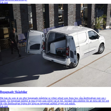
Läs mer
Begagnade Skåpbilar
Här kan du som är ute efter begagnade skåpbilar se vilket utbud som finns hos våra återförsäljare runt om i
landet. En begagnad skåpbil är lika tryggt som roligt val av bil. Använd våra sökfilter för att hitta rätt bil och
låt våra återförsäljare hjälpa dig köpa en begagnad skåpbil tryggt och enkelt.
Läs mer