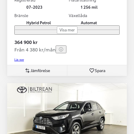
07-2023
1 256 mil
Bränsle
Växellåda
Hybrid Petrol
Automat
Visa mer
364 900 kr
Från 4 380 kr/mån
Läs mer
Jämförelse
Spara