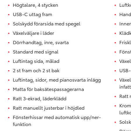
Högtalare, 4 stycken
Luftk
USB-C uttag fram
Hand
Solskydd förarsida med spegel
Inner
Växelväljare i läder
Klädk
Dörrhandtag, inre, svarta
Friskl
Standard med signal
Föns
Luftintag sida, målad
Växe
2 st fram och 2 st bak
USB-
Luftintag, sidor, med pianosvarta inlägg
Växe
infat
Matta för baksätespassagerarna
Ratt
Ratt 3-ekrad, läderklädd
Krom
Ratt manuellt justerbar i höjdled
luftk
Fönsterhissar med automatisk upp/ner-
Sols
funktion
Dörr