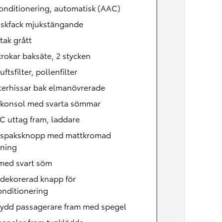
onditionering, automatisk (AAC)
skfack mjukstängande
tak grått
rokar baksäte, 2 stycken
uftsfilter, pollenfilter
terhissar bak elmanövrerade
lkonsol med svarta sömmar
C uttag fram, laddare
lspaksknopp med mattkromad
tning
 med svart söm
dekorerad knapp för
onditionering
kydd passagerare fram med spegel
paneler fram tygklädda