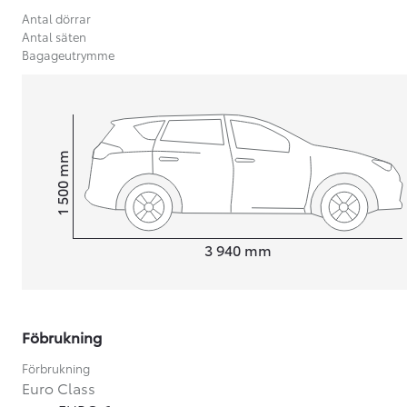
Antal dörrar
Antal säten
Bagageutrymme
mm
1 500
Height
Length
3 940
mm
Föbrukning
Från 599 900 kr
Nya Corolla Cross
Förbrukning
HYBRID
Euro Class