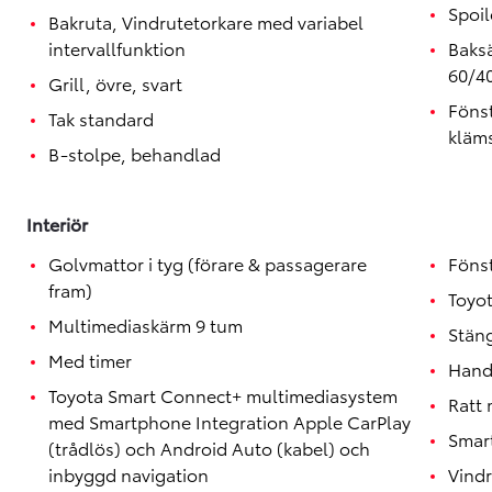
Spoil
Bakruta, Vindrutetorkare med variabel
intervallfunktion
Baksä
60/4
Grill, övre, svart
Föns
Tak standard
kläm
B-stolpe, behandlad
Interiör
Golvmattor i tyg (förare & passagerare
Föns
fram)
Toyo
Multimediaskärm 9 tum
Stäng
Med timer
Hand
Toyota Smart Connect+ multimediasystem
Ratt 
med Smartphone Integration Apple CarPlay
Smar
(trådlös) och Android Auto (kabel) och
inbyggd navigation
Vindr