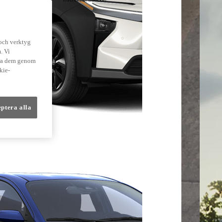
lmer
 och verktyg
. Vi
dra dem genom
kie-
eptera alla