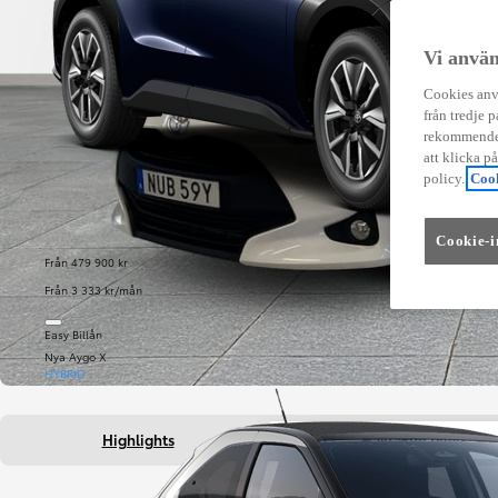
Vi använ
Cookies anvä
från tredje p
rekommender
att klicka p
policy.
Cook
Cookie-i
Från 479 900 kr
Från 3 333 kr/mån
Easy Billån
Nya Aygo X
HYBRID
Highlights
Fakta om bilen