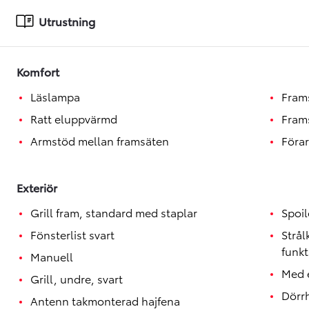
Toyota GR Supra
BENSIN
Utrustning
Komfort
Läslampa
Fram
Ratt eluppvärmd
Fram
Armstöd mellan framsäten
Förar
Exteriör
Grill fram, standard med staplar
Spoil
Fönsterlist svart
Strå
funkt
Manuell
Med e
Grill, undre, svart
Dörrh
Antenn takmonterad hajfena