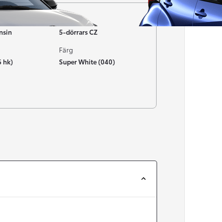
Typ av bil
nsin
5-dörrars CZ
Färg
6 hk)
Super White (040)
Från 257 900 kr
Från 2 535 kr/mån
Easy Billån
Corolla
HYBRID