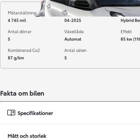
Mätarställning
Registrerad
Bränsle
4 745 mil
04-2025
Hybrid Be
Antal dörrar
Växellåda
Effekt
5
Automat
85 kw (11
Kombinerad Co2
Antal säten
87 g/km
5
Från 238 900 kr
Fakta om bilen
Från 2 349 kr/mån
Easy Billån
Specifikationer
GR Yaris
BENSIN
Mått och storlek