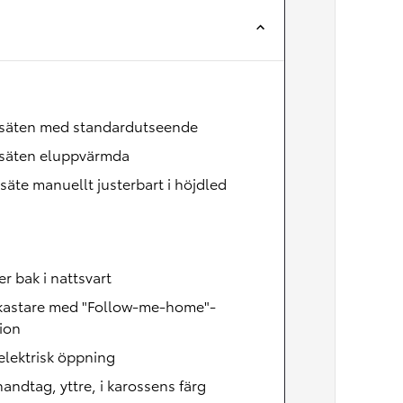
Nya GR GT
The soul lives on
säten med standardutseende
säten eluppvärmda
säte manuellt justerbart i höjdled
er bak i nattsvart
lkastare med "Follow-me-home"-
ion
lektrisk öppning
andtag, yttre, i karossens färg