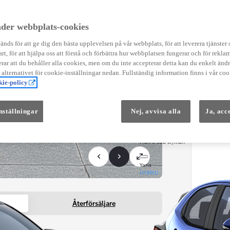
Instruktionsfilmer
Toyota C-HR Instruktionsfilmer
Yaris Instruktionsfilmer
der webbplats-cookies
Yaris Cross Instruktionsfilmer
Digital Smart Nyckel Instruktionsfi
nds för att ge dig den bästa upplevelsen på vår webbplats, för att leverera tjänster
art, för att hjälpa oss att förstå och förbättra hur webbplatsen fungerar och för reklam
ar att du behåller alla cookies, men om du inte accepterar detta kan du enkelt än
å alternativet för cookie-inställningar nedan. Fullständig information finns i vår coo
ie-policy
nställningar
Nej, avvisa alla
Ja, acc
Från 569 900 kr
Från 3 958 kr/mån
Yaris
HYBRID
Återförsäljare