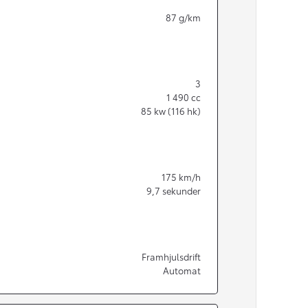
87
g/km
3
1 490
cc
85
kw (116 hk)
175
km/h
9,7
sekunder
Från 350 900 kr
Framhjulsdrift
Automat
Från 3 450 kr/mån
Easy Billån