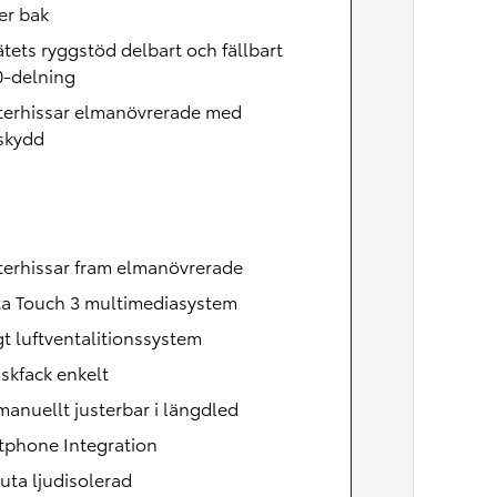
er bak
tets ryggstöd delbart och fällbart
0-delning
terhissar elmanövrerade med
skydd
terhissar fram elmanövrerade
ta Touch 3 multimediasystem
t luftventalitionssystem
skfack enkelt
manuellt justerbar i längdled
tphone Integration
uta ljudisolerad