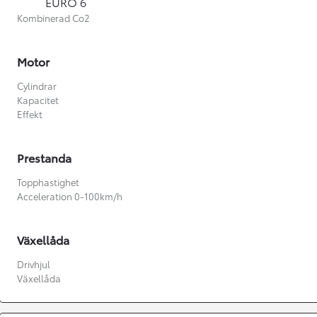
EURO 6
Kombinerad Co2
Motor
Cylindrar
Kapacitet
Effekt
Prestanda
Topphastighet
Acceleration 0-100km/h
Växellåda
Från 360 900 kr
Drivhjul
Växellåda
Från 3 548 kr/mån
Easy Billån