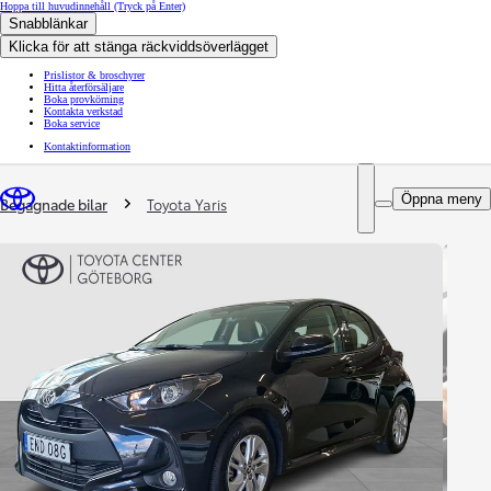
Hoppa till huvudinnehåll
(Tryck på Enter)
Snabblänkar
Klicka för att stänga räckviddsöverlägget
Prislistor & broschyrer
Hitta återförsäljare
Boka provkörning
Kontakta verkstad
Boka service
Kontaktinformation
You are here
:
Öppna meny
Begagnade bilar
Toyota Yaris