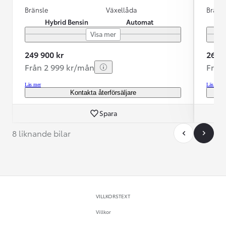
Bränsle
Växellåda
Bräns
Hybrid Bensin
Automat
Visa mer
249 900 kr
269 9
Från 2 999 kr/mån
Från
Läs mer
Läs mer
Kontakta återförsäljare
Spara
8 liknande bilar
VILLKORSTEXT
Villkor