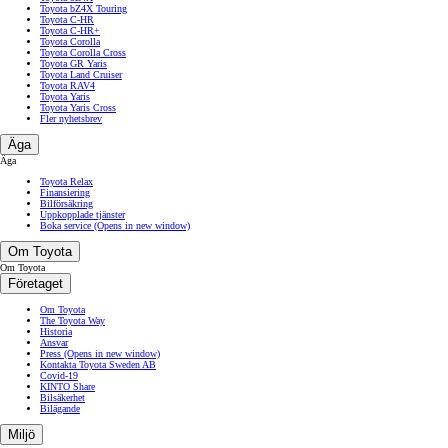
Toyota bZ4X Touring
Toyota C-HR
Toyota C-HR+
Toyota Corolla
Toyota Corolla Cross
Toyota GR Yaris
Toyota Land Cruiser
Toyota RAV4
Toyota Yaris
Toyota Yaris Cross
Fler nyhetsbrev
Äga
Äga
Toyota Relax
Finansiering
Bilförsäkring
Uppkopplade tjänster
Boka service
(Opens in new window)
Om Toyota
Om Toyota
Företaget
Om Toyota
The Toyota Way
Historia
Ansvar
Press
(Opens in new window)
Kontakta Toyota Sweden AB
Covid-19
KINTO Share
Bilsäkerhet
Bilägande
Miljö