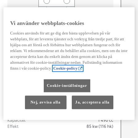
Width
1 745
mm
Vi använder webbplats-cookies
Cookies används för att ge dig den bästa upplevelsen på vår
webbplats, för att leverera tjänster och verktyg från tredje part, för att
hjälpa oss att förstå och förbättra hur webbplatsen fungerar och för
reklam. Vi rekommenderar att du behåller alla cookies, men om du inte
Föbrukning
accepterar detta kan du enkelt ändra dem genom att klicka på
alternativet för cookie-inställningar nedan. Fullständig information
Förbrukning
3,9
l/100 km
finns i vår cookie-policy.
Cookie-policy
Euro Class
EURO 6
Kombinerad Co2
87
g/km
Cookie-inställningar
Motor
Nej, avvisa alla
Ja, acceptera alla
Cylindrar
3
Kapacitet
1 490
cc
Effekt
85
kw (116 hk)