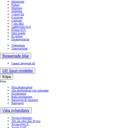
Halvkombi
Pickup
Minibuss
Skåpbilar
7-sitsig bil
Crossover
Cabriolet
7 sits elbil
Laddhybrid SUV
Hybrid SUV
Elbil kombi
El pickup
Eltransportbilar
Tjänstebilar
Transportbilar
Begagnade bilar
Garanti begagnad bil
GR Sport-modeller
Köpa
Köpa
Hitta återförsäljare
Alla återförsäljare och verkstäder
Privatleasing
Boka provkörning
Broschyrer & prislistor
Kampanjer
Våra nyhetsbrev
Toyota nyhetsbrev
Allt om elbil från Toyota
Toyota Aygo X
Toyota bZ4X