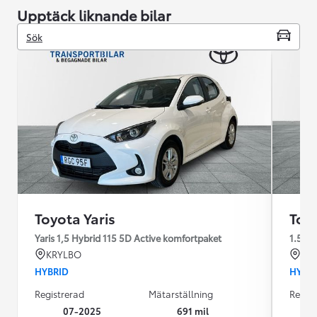
Upptäck liknande bilar
Sök
Toyota Yaris
Toyo
Yaris 1,5 Hybrid 115 5D Active komfortpaket
1.5
KRYLBO
KR
HYBRID
HYBR
Registrerad
Mätarställning
Regist
07-2025
691 mil