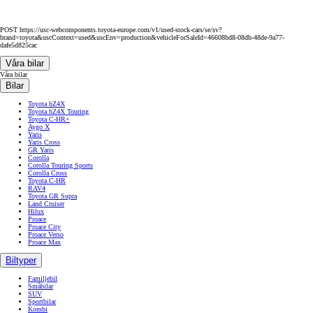
POST https://usc-webcomponents.toyota-europe.com/v1/used-stock-cars/se/sv?
brand=toyota&uscContext=used&uscEnv=production&vehicleForSaleId=46608bd8-08db-48de-9a77-
dafe5d825cac
Våra bilar
Våra bilar
Bilar
Toyota bZ4X
Toyota bZ4X Touring
Toyota C-HR+
Aygo X
Yaris
Yaris Cross
GR Yaris
Corolla
Corolla Touring Sports
Corolla Cross
Toyota C-HR
RAV4
Toyota GR Supra
Land Cruiser
Hilux
Proace
Proace City
Proace Verso
Proace Max
Biltyper
Familjebil
Småbilar
SUV
Sportbilar
Kombi