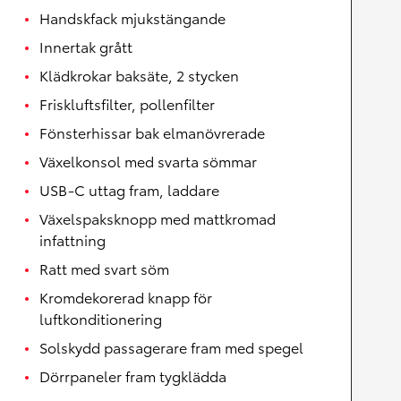
Handskfack mjukstängande
Innertak grått
Klädkrokar baksäte, 2 stycken
Friskluftsfilter, pollenfilter
Fönsterhissar bak elmanövrerade
Växelkonsol med svarta sömmar
USB-C uttag fram, laddare
Växelspaksknopp med mattkromad
infattning
Ratt med svart söm
Kromdekorerad knapp för
luftkonditionering
Solskydd passagerare fram med spegel
Dörrpaneler fram tygklädda