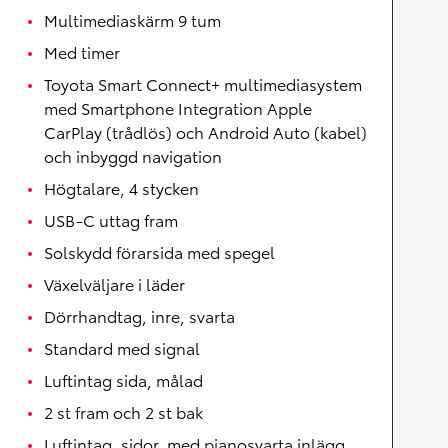
Multimediaskärm 9 tum
Med timer
Toyota Smart Connect+ multimediasystem
med Smartphone Integration Apple
CarPlay (trådlös) och Android Auto (kabel)
och inbyggd navigation
Högtalare, 4 stycken
USB-C uttag fram
Solskydd förarsida med spegel
Växelväljare i läder
Dörrhandtag, inre, svarta
Standard med signal
Luftintag sida, målad
2 st fram och 2 st bak
Luftintag, sidor, med pianosvarta inlägg