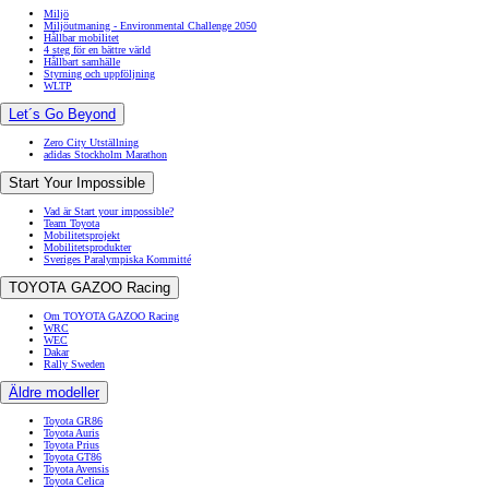
Miljö
Miljöutmaning - Environmental Challenge 2050
Hållbar mobilitet
4 steg för en bättre värld
Hållbart samhälle
Styrning och uppföljning
WLTP
Let´s Go Beyond
Zero City Utställning
adidas Stockholm Marathon
Start Your Impossible
Vad är Start your impossible?
Team Toyota
Mobilitetsprojekt
Mobilitetsprodukter
Sveriges Paralympiska Kommitté
TOYOTA GAZOO Racing
Om TOYOTA GAZOO Racing
WRC
WEC
Dakar
Rally Sweden
Äldre modeller
Toyota GR86
Toyota Auris
Toyota Prius
Toyota GT86
Toyota Avensis
Toyota Celica