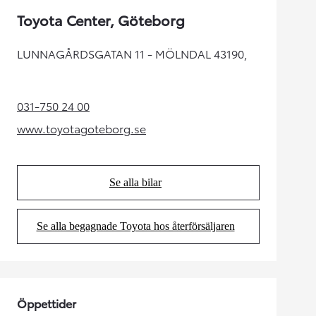
Toyota Center, Göteborg
LUNNAGÅRDSGATAN 11 - MÖLNDAL 43190,
031-750 24 00
(Opens in new tab)
www.toyotagoteborg.se
(Opens in new tab)
Se alla bilar
(Opens in new tab)
Se alla begagnade Toyota hos återförsäljaren
(Opens in new tab)
Öppettider