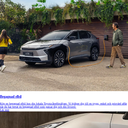
Begagnad elbil
Köp en begagnad elbil hos din lokala Toyota-återförsäljare. Vi hjälper dig till en trygg, enkel och prisvärd affär
när du har hittat en begagnad elbil som passar dig och din livsstil.
Läs mer