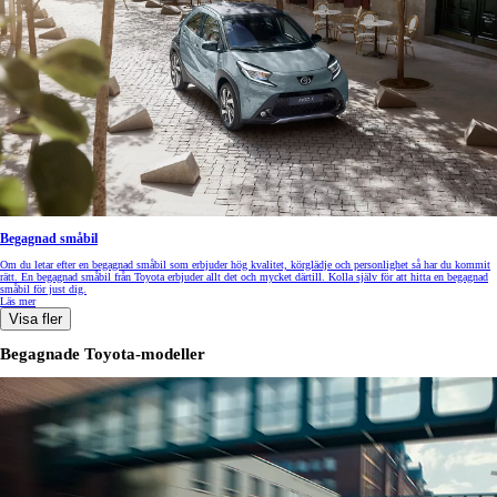
Begagnad småbil
Om du letar efter en begagnad småbil som erbjuder hög kvalitet, körglädje och personlighet så har du kommit
rätt. En begagnad småbil från Toyota erbjuder allt det och mycket därtill. Kolla själv för att hitta en begagnad
småbil för just dig.
Läs mer
Visa fler
Begagnade Toyota-modeller