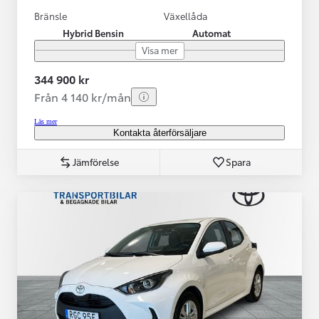
Bränsle
Växellåda
Hybrid Bensin
Automat
Visa mer
344 900 kr
Från 4 140 kr/mån
Läs mer
Kontakta återförsäljare
Jämförelse
Spara