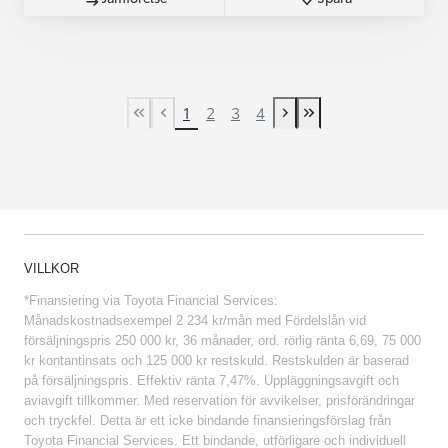
1
2
3
4
First Page
Previous page
Next page
Last Page
VILLKOR
*Finansiering via Toyota Financial Services:
Månadskostnadsexempel 2 234 kr/mån med Fördelslån vid
försäljningspris 250 000 kr, 36 månader, ord. rörlig ränta 6,69, 75 000
kr kontantinsats och 125 000 kr restskuld. Restskulden är baserad
på försäljningspris. Effektiv ränta 7,47%. Uppläggningsavgift och
aviavgift tillkommer. Med reservation för avvikelser, prisförändringar
och tryckfel. Detta är ett icke bindande finansieringsförslag från
Toyota Financial Services. Ett bindande, utförligare och individuell