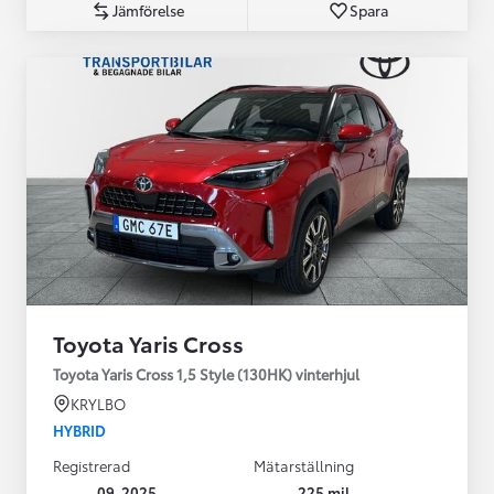
Jämförelse
Spara
Toyota Yaris Cross
Toyota Yaris Cross 1,5 Style (130HK) vinterhjul
KRYLBO
HYBRID
Registrerad
Mätarställning
09-2025
225 mil