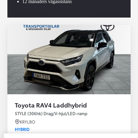
12 månaders vägassistans
Toyota RAV4 Laddhybrid
STYLE (306hk) Drag/V-hjul/LED-ramp
KRYLBO
HYBRID