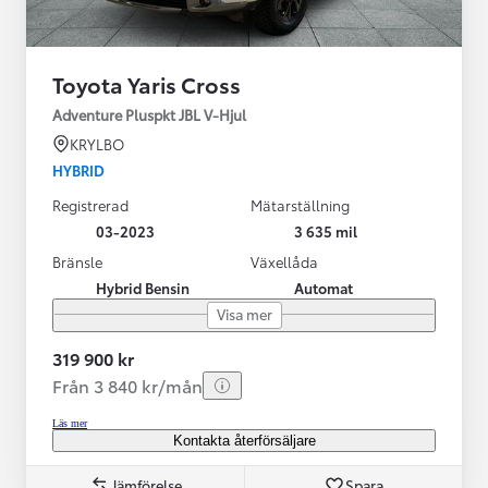
Toyota Yaris Cross
Adventure Pluspkt JBL V-Hjul
KRYLBO
HYBRID
Registrerad
Mätarställning
03-2023
3 635 mil
Bränsle
Växellåda
Hybrid Bensin
Automat
Visa mer
319 900 kr
Från 3 840 kr/mån
Läs mer
Kontakta återförsäljare
Jämförelse
Spara