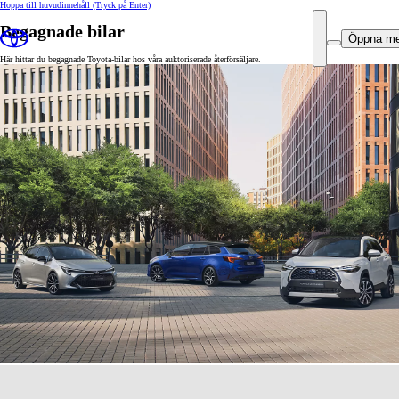
Hoppa till huvudinnehåll
(Tryck på Enter)
Begagnade bilar
Öppna m
Här hittar du begagnade Toyota-bilar hos våra auktoriserade återförsäljare.