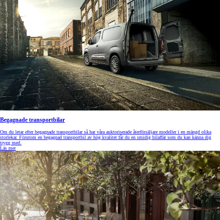
Begagnade transportbilar
Om du letar efter begagnade transportbilar så har våra auktoriserade återförsäljare modeller i en mängd olika
storlekar. Förutom en begagnad transportbil av hög kvalitet får du en smidig bilaffär som du kan känna dig
trygg med.
Läs mer