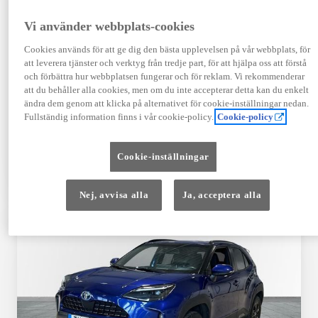
Registrerad
Mätarställning
09-2023
14 650 mil
Vi använder webbplats-cookies
Bränsle
Växellåda
Cookies används för att ge dig den bästa upplevelsen på vår webbplats, för
Hybrid Bensin
Automat
att leverera tjänster och verktyg från tredje part, för att hjälpa oss att förstå
Visa mer
och förbättra hur webbplatsen fungerar och för reklam. Vi rekommenderar
att du behåller alla cookies, men om du inte accepterar detta kan du enkelt
409 900 kr
ändra dem genom att klicka på alternativet för cookie-inställningar nedan.
Från 4 920 kr/mån
Fullständig information finns i vår cookie-policy.
Cookie-policy
Läs mer
Kontakta återförsäljare
Cookie-inställningar
Jämförelse
Spara
Nej, avvisa alla
Ja, acceptera alla