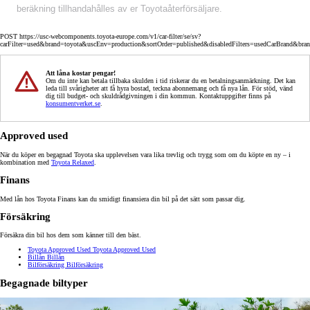
beräkning tillhandahålles av er Toyotaåterförsäljare.
POST https://usc-webcomponents.toyota-europe.com/v1/car-filter/se/sv?
carFilter=used&brand=toyota&uscEnv=production&sortOrder=published&disabledFilters=usedCarBrand&bra
Att låna kostar pengar!
Om du inte kan betala tillbaka skulden i tid riskerar du en betalningsanmärkning. Det kan
leda till svårigheter att få hyra bostad, teckna abonnemang och få nya lån. För stöd, vänd
dig till budget- och skuldrådgivningen i din kommun. Kontaktuppgifter finns på
konsumentverket.se
.
Approved used
När du köper en begagnad Toyota ska upplevelsen vara lika trevlig och trygg som om du köpte en ny – i
kombination med
Toyota Relaxed
.
Finans
Med lån hos Toyota Finans kan du smidigt finansiera din bil på det sätt som passar dig.
Försäkring
Försäkra din bil hos dem som känner till den bäst.
Toyota Approved Used
Toyota Approved Used
Billån
Billån
Bilförsäkring
Bilförsäkring
Begagnade biltyper