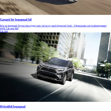
Garanti för begagnad bil
Köp en begagnad Toyota lika tryggt som vid en ny med Approved Used - Vägassistans och kvalitetsgaranti
ingår. Läs mer här!
Läs mer
Hybridbil begagnad