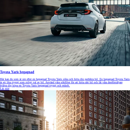
Toyota Yaris begagnad
Här kan du som är ute efter en begagnad Toyota Yaris söka och hitta din perfekta bil. En begagnad Toyota Yaris
är ett lika tryggt som roligt val av bil. Använd våra sökfilter för att hitta rätt bil och låt våra återförsäljare
hjälpa dig köpa en Toyota Yaris begagnad tryggt och enkelt.
Läs mer