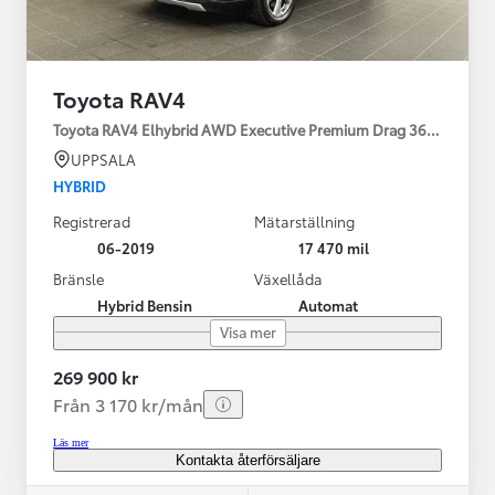
Toyota RAV4
Toyota RAV4 Elhybrid AWD Executive Premium Drag 360-kamera 
UPPSALA
HYBRID
Registrerad
Mätarställning
06-2019
17 470 mil
Bränsle
Växellåda
Hybrid Bensin
Automat
Visa mer
269 900 kr
Från 3 170 kr/mån
Läs mer
Kontakta återförsäljare