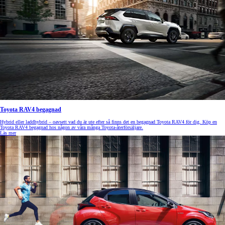
Toyota RAV4 begagnad
Hybrid eller laddhybrid – oavsett vad du är ute efter så finns det en begagnad Toyota RAV4 för dig. Köp en
Toyota RAV4 begagnad hos någon av våra många Toyota-återförsäljare.
Läs mer