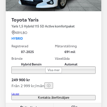
Toyota Yaris
Yaris 1,5 Hybrid 115 5D Active komfortpaket
KRYLBO
HYBRID
Registrerad
Mätarställning
07-2025
691 mil
Bränsle
Växellåda
Hybrid Bensin
Automat
Visa mer
249 900 kr
Från 2 999 kr/mån
Läs mer
Kontakta återförsäljare