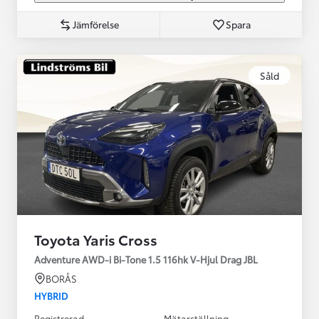
Jämförelse
Spara
Såld
Toyota Yaris Cross
Adventure AWD-i Bi-Tone 1.5 116hk V-Hjul Drag JBL
BORÅS
HYBRID
Registrerad
Mätarställning