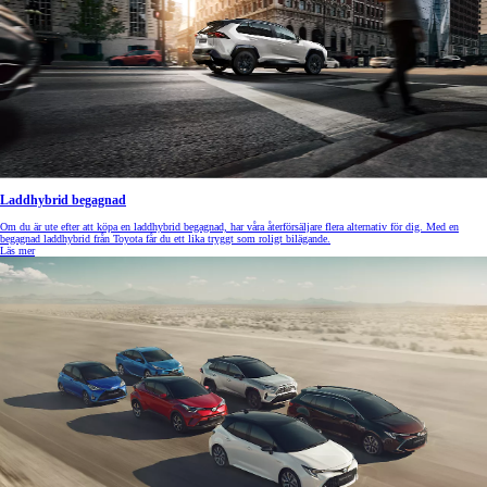
Laddhybrid begagnad
Om du är ute efter att köpa en laddhybrid begagnad, har våra återförsäljare flera alternativ för dig. Med en
begagnad laddhybrid från Toyota får du ett lika tryggt som roligt bilägande.
Läs mer