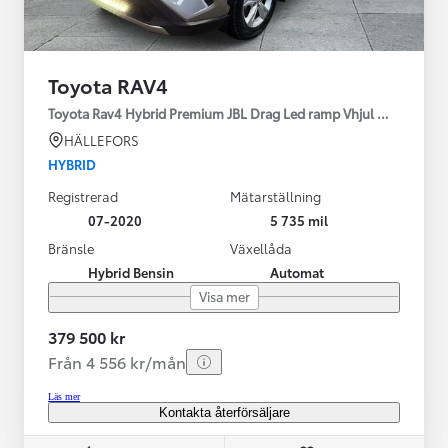
Toyota RAV4
Toyota Rav4 Hybrid Premium JBL Drag Led ramp Vhjul motorv
HÄLLEFORS
HYBRID
Registrerad
Mätarställning
07-2020
5 735 mil
Bränsle
Växellåda
Hybrid Bensin
Automat
Visa mer
379 500 kr
Från 4 556 kr/mån
Läs mer
Kontakta återförsäljare