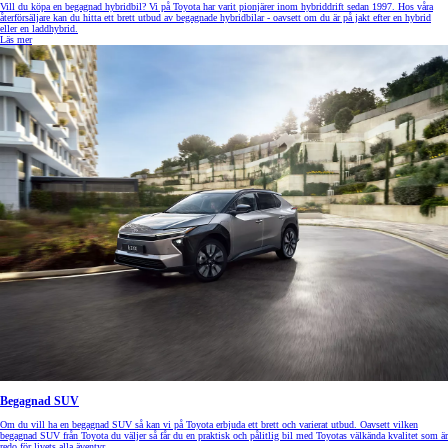
Vill du köpa en begagnad hybridbil? Vi på Toyota har varit pionjärer inom hybriddrift sedan 1997. Hos våra
återförsäljare kan du hitta ett brett utbud av begagnade hybridbilar - oavsett om du är på jakt efter en hybrid
eller en laddhybrid.
Läs mer
Begagnad SUV
Om du vill ha en begagnad SUV så kan vi på Toyota erbjuda ett brett och varierat utbud. Oavsett vilken
begagnad SUV från Toyota du väljer så får du en praktisk och pålitlig bil med Toyotas välkända kvalitet som är
redo för livets alla äventyr.