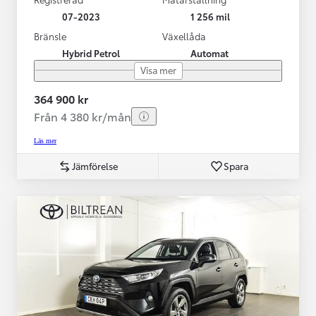
07-2023
1 256 mil
Bränsle
Växellåda
Hybrid Petrol
Automat
Visa mer
364 900 kr
Från 4 380 kr/mån
Läs mer
Jämförelse
Spara