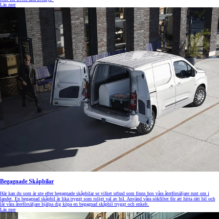
Läs mer
Begagnade Skåpbilar
Här kan du som är ute efter begagnade skåpbilar se vilket utbud som finns hos våra återförsäljare runt om i
landet. En begagnad skåpbil är lika tryggt som roligt val av bil. Använd våra sökfilter för att hitta rätt bil och
låt våra återförsäljare hjälpa dig köpa en begagnad skåpbil tryggt och enkelt.
Läs mer