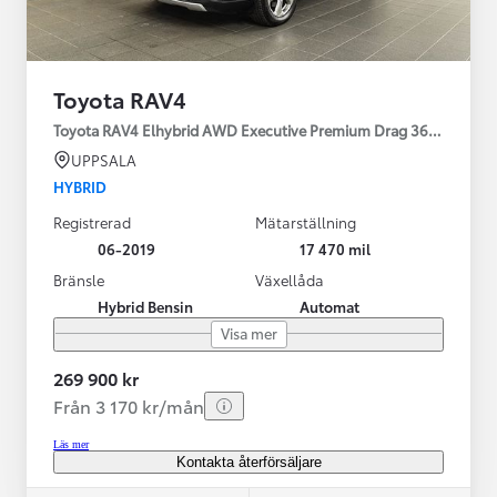
Toyota RAV4
Toyota RAV4 Elhybrid AWD Executive Premium Drag 360-kamera 
UPPSALA
HYBRID
Registrerad
Mätarställning
06-2019
17 470 mil
Bränsle
Växellåda
Hybrid Bensin
Automat
Visa mer
269 900 kr
Från 3 170 kr/mån
Läs mer
Kontakta återförsäljare