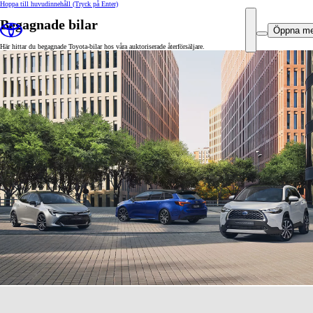
Hoppa till huvudinnehåll
(Tryck på Enter)
Begagnade bilar
Öppna m
Här hittar du begagnade Toyota-bilar hos våra auktoriserade återförsäljare.