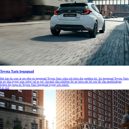
Toyota Yaris begagnad
Här kan du som är ute efter en begagnad Toyota Yaris söka och hitta din perfekta bil. En begagnad Toyota Yaris
är ett lika tryggt som roligt val av bil. Använd våra sökfilter för att hitta rätt bil och låt våra återförsäljare
hjälpa dig köpa en Toyota Yaris begagnad tryggt och enkelt.
Läs mer