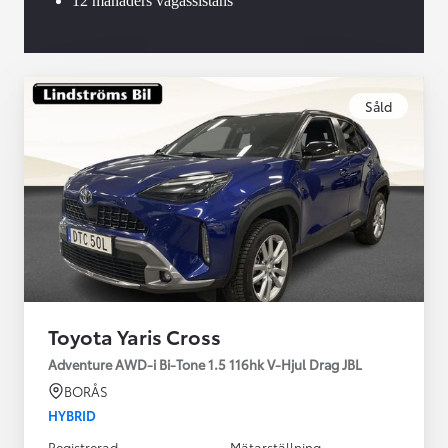
12 månaders vägassistans
Såld
Toyota Yaris Cross
Adventure AWD-i Bi-Tone 1.5 116hk V-Hjul Drag JBL
BORÅS
HYBRID
Registrerad
Mätarställning