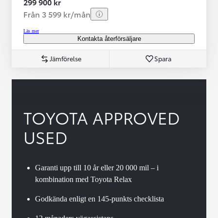
299 900 kr
Från 3 599 kr/mån
Läs mer
Kontakta återförsäljare
Jämförelse
Spara
TOYOTA APPROVED
USED
Garanti upp till 10 år eller 20 000 mil – i
kombination med Toyota Relax
Godkända enligt en 145-punkts checklista