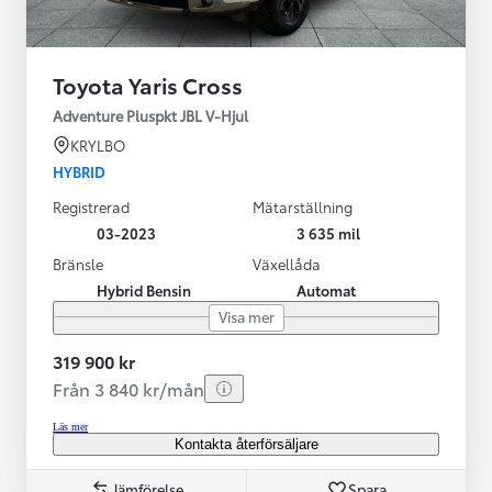
Toyota Yaris Cross
Adventure Pluspkt JBL V-Hjul
KRYLBO
HYBRID
Registrerad
Mätarställning
03-2023
3 635 mil
Bränsle
Växellåda
Hybrid Bensin
Automat
Visa mer
319 900 kr
Från 3 840 kr/mån
Läs mer
Kontakta återförsäljare
Jämförelse
Spara