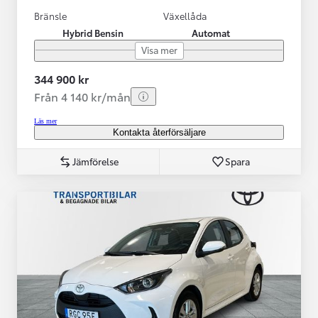
Bränsle
Växellåda
Hybrid Bensin
Automat
Visa mer
344 900 kr
Från 4 140 kr/mån
Läs mer
Kontakta återförsäljare
Jämförelse
Spara