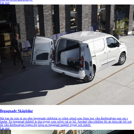
Läs mer
Begagnade Skåpbilar
Här kan du som är ute efter begagnade skåpbilar se vilket utbud som finns hos våra återförsäljare runt om i
landet. En begagnad skåpbil är lika tryggt som roligt val av bil. Använd våra sökfilter för att hitta rätt bil och
låt våra återförsäljare hjälpa dig köpa en begagnad skåpbil tryggt och enkelt.
Läs mer