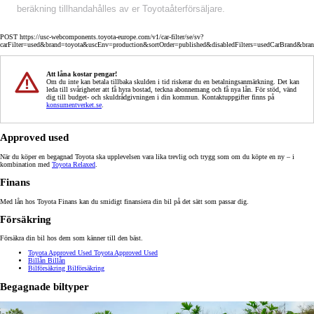
beräkning tillhandahålles av er Toyotaåterförsäljare.
POST https://usc-webcomponents.toyota-europe.com/v1/car-filter/se/sv?
carFilter=used&brand=toyota&uscEnv=production&sortOrder=published&disabledFilters=usedCarBrand&bra
Att låna kostar pengar!
Om du inte kan betala tillbaka skulden i tid riskerar du en betalningsanmärkning. Det kan
leda till svårigheter att få hyra bostad, teckna abonnemang och få nya lån. För stöd, vänd
dig till budget- och skuldrådgivningen i din kommun. Kontaktuppgifter finns på
konsumentverket.se
.
Approved used
När du köper en begagnad Toyota ska upplevelsen vara lika trevlig och trygg som om du köpte en ny – i
kombination med
Toyota Relaxed
.
Finans
Med lån hos Toyota Finans kan du smidigt finansiera din bil på det sätt som passar dig.
Försäkring
Försäkra din bil hos dem som känner till den bäst.
Toyota Approved Used
Toyota Approved Used
Billån
Billån
Bilförsäkring
Bilförsäkring
Begagnade biltyper