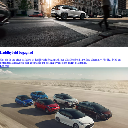
Laddhybrid begagnad
Om du är ute efter att köpa en laddhybrid begagnad, har våra återförsäljare flera alternativ för dig. Med en
begagnad laddhybrid från Toyota får du ett lika tryggt som roligt bilägande.
Läs mer