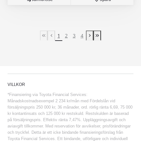
1
2
3
4
First Page
Previous page
Next page
Last Page
VILLKOR
*Finansiering via Toyota Financial Services:
Månadskostnadsexempel 2 234 kr/mån med Fördelslån vid
försäljningspris 250 000 kr, 36 månader, ord. rörlig ränta 6,69, 75 000
kr kontantinsats och 125 000 kr restskuld. Restskulden är baserad
på försäljningspris. Effektiv ränta 7,47%. Uppläggningsavgift och
aviavgift tillkommer. Med reservation för avvikelser, prisförändringar
och tryckfel. Detta är ett icke bindande finansieringsförslag från
Toyota Financial Services. Ett bindande, utförligare och individuell