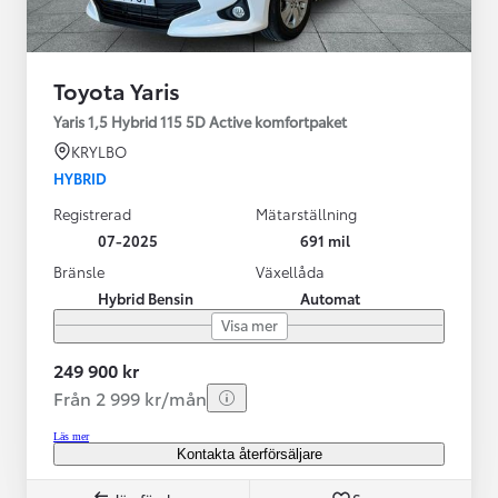
Toyota Yaris
Yaris 1,5 Hybrid 115 5D Active komfortpaket
KRYLBO
HYBRID
Registrerad
Mätarställning
07-2025
691 mil
Bränsle
Växellåda
Hybrid Bensin
Automat
Visa mer
249 900 kr
Från 2 999 kr/mån
Läs mer
Kontakta återförsäljare