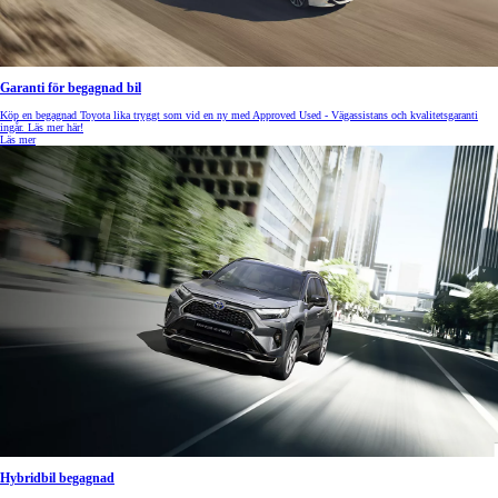
Garanti för begagnad bil
Köp en begagnad Toyota lika tryggt som vid en ny med Approved Used - Vägassistans och kvalitetsgaranti
ingår. Läs mer här!
Läs mer
Hybridbil begagnad