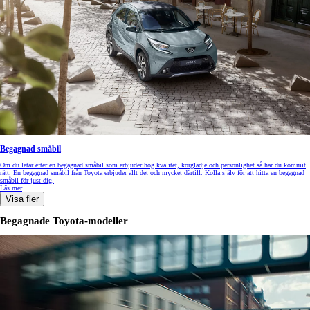
Begagnad småbil
Om du letar efter en begagnad småbil som erbjuder hög kvalitet, körglädje och personlighet så har du kommit
rätt. En begagnad småbil från Toyota erbjuder allt det och mycket därtill. Kolla själv för att hitta en begagnad
småbil för just dig.
Läs mer
Visa fler
Begagnade Toyota-modeller