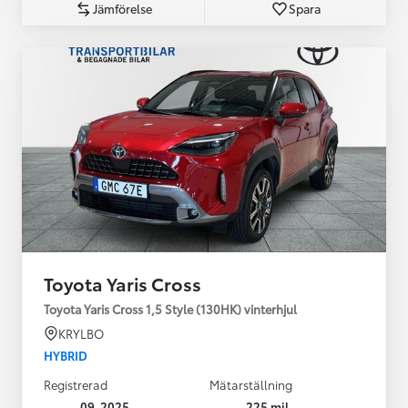
Jämförelse
Spara
Toyota Yaris Cross
Toyota Yaris Cross 1,5 Style (130HK) vinterhjul
KRYLBO
HYBRID
Registrerad
Mätarställning
09-2025
225 mil