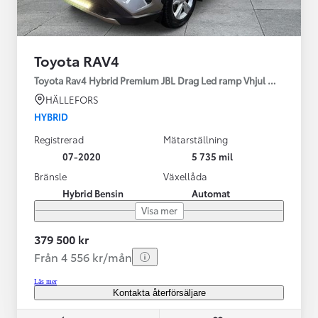
Toyota RAV4
Toyota Rav4 Hybrid Premium JBL Drag Led ramp Vhjul motorv
HÄLLEFORS
HYBRID
Registrerad
Mätarställning
07-2020
5 735 mil
Bränsle
Växellåda
Hybrid Bensin
Automat
Visa mer
379 500 kr
Från 4 556 kr/mån
Läs mer
Kontakta återförsäljare