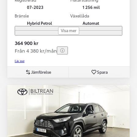
07-2023
1 256 mil
Bränsle
Växellåda
Hybrid Petrol
Automat
Visa mer
364 900 kr
Från 4 380 kr/mån
Läs mer
Jämförelse
Spara