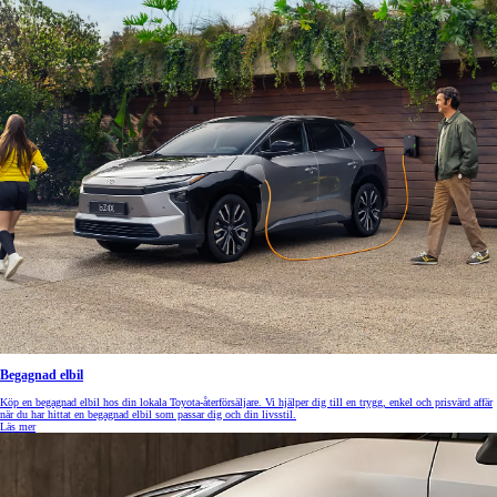
Begagnad elbil
Köp en begagnad elbil hos din lokala Toyota-återförsäljare. Vi hjälper dig till en trygg, enkel och prisvärd affär
när du har hittat en begagnad elbil som passar dig och din livsstil.
Läs mer