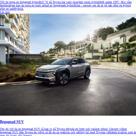
Vill du köpa en begagnad hybridbil? Vi på Toyota har varit pionjärer inom hybriddrift sedan 1997. Hos våra
återförsäljare kan du hitta ett brett utbud av begagnade hybridbilar - oavsett om du är på jakt efter en hybrid
eller en laddhybrid.
Läs mer
Begagnad SUV
Om du vill ha en begagnad SUV så kan vi på Toyota erbjuda ett brett och varierat utbud. Oavsett vilken
begagnad SUV från Toyota du väljer så får du en praktisk och pålitlig bil med Toyotas välkända kvalitet som är
redo för livets alla äventyr.