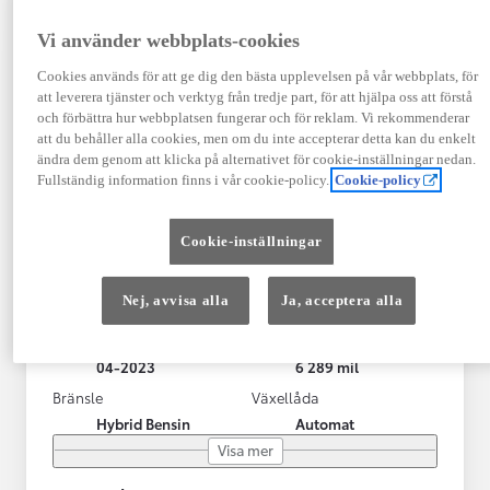
Vi använder webbplats-cookies
Cookies används för att ge dig den bästa upplevelsen på vår webbplats, för
att leverera tjänster och verktyg från tredje part, för att hjälpa oss att förstå
och förbättra hur webbplatsen fungerar och för reklam. Vi rekommenderar
att du behåller alla cookies, men om du inte accepterar detta kan du enkelt
ändra dem genom att klicka på alternativet för cookie-inställningar nedan.
Fullständig information finns i vår cookie-policy.
Cookie-policy
Toyota Yaris Cross
Cookie-inställningar
Toyota Yaris Cross 1,5 Hybrid Adventure Drag V-Hjul
KRYLBO
Nej, avvisa alla
Ja, acceptera alla
HYBRID
Registrerad
Mätarställning
04-2023
6 289 mil
Bränsle
Växellåda
Hybrid Bensin
Automat
Visa mer