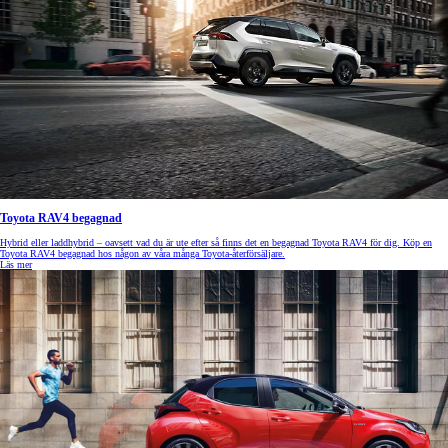
Toyota RAV4 begagnad
Hybrid eller laddhybrid – oavsett vad du är ute efter så finns det en begagnad Toyota RAV4 för dig. Köp en
Toyota RAV4 begagnad hos någon av våra många Toyota-återförsäljare.
Läs mer