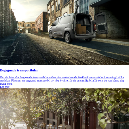
Begagnade transportbilar
Om du letar efter begagnade transportbilar så har våra auktoriserade återförsäljare modeller i en mängd olika
storlekar. Förutom en begagnad transportbil av hög kvalitet får du en smidig bilaffär som du kan känna dig
trygg med.
Läs mer