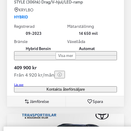
STYLE (306hk) Drag/V-hjul/LED-ramp
KRYLBO
HYBRID
Registrerad
Mätarställning
09-2023
14 650 mil
Bränsle
Växellåda
Hybrid Bensin
Automat
Visa mer
409 900 kr
Från 4 920 kr/mån
Läs mer
Kontakta återförsäljare
Jämförelse
Spara