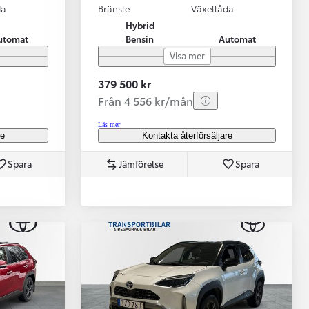
da
Bränsle
Växellåda
Hybrid
utomat
Bensin
Automat
Visa mer
379 500 kr
Från 4 556 kr/mån
Läs mer
re
Kontakta återförsäljare
Spara
Jämförelse
Spara