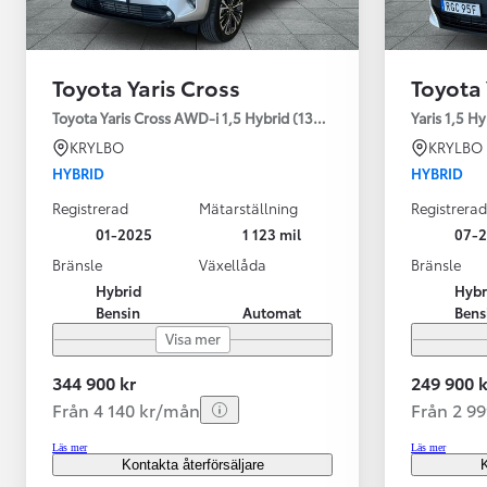
Toyota Yaris Cross
Toyota 
Toyota Yaris Cross AWD-i 1,5 Hybrid (130HK) Style V-hjul
Yaris 1,5 H
KRYLBO
KRYLBO
HYBRID
HYBRID
Registrerad
Mätarställning
Registrerad
01-2025
1 123 mil
07-
Bränsle
Växellåda
Bränsle
Hybrid
Hybr
Bensin
Automat
Bens
Visa mer
344 900 kr
249 900 k
Från 4 140 kr/mån
Från 2 9
Läs mer
Läs mer
Kontakta återförsäljare
K