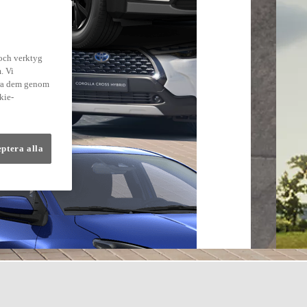
 och verktyg
. Vi
dra dem genom
kie-
eptera alla