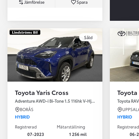
Jämförelse
Spara
Såld
Från 360 900 kr
Från 3 548 kr/mån
Toyota Yaris Cross
Toyota
Easy Billån
Toyota GR Supra
Adventure AWD-i Bi-Tone 1.5 116hk V-Hjul Drag JBL
Toyota RAV
BENSIN
BORÅS
UPPSAL
HYBRID
HYBRID
Registrerad
Mätarställning
Registrerad
07-2023
1 256 mil
06-2