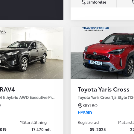
Jämförelse
Från 350 900 kr
Från 3 450 kr/mån
 RAV4
Toyota Yaris Cross
Easy Billån
Nya GR GT
4 Elhybrid AWD Executive Premium Drag 360-kamera JBL
Toyota Yaris Cross 1,5 Style (1
The soul lives on
A
KRYLBO
HYBRID
Mätarställning
Registrerad
Mätarstä
019
17 470 mil
09-2025
2