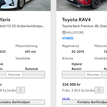
Yaris
Toyota RAV4
ybrid 115 5D Active komfortpaket
Toyota Rav4 Premium JBL Glas
HÄLLEFORS
HYBRID
Mätarställning
Registrerad
Mätarstä
2025
691 mil
05-2019
12
Växellåda
Bränsle
Växellå
id
Hybrid
in
Automat
Bensin
A
Visa mer
Visa mer
r
324 500 kr
99 kr/mån
Från 3 813 kr/mån
Läs mer
ontakta återförsäljare
Kontakta återförsälja