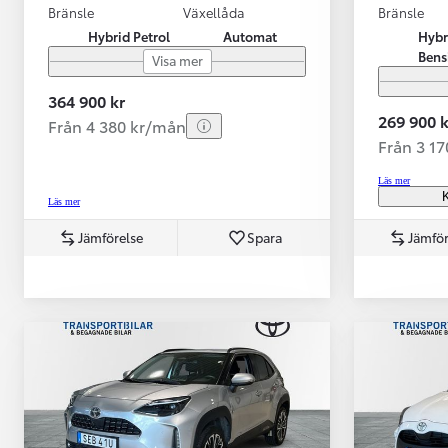
Bränsle
Växellåda
Bränsle
Hybrid Petrol
Automat
Hybr
Bens
Visa mer
364 900 kr
269 900 k
Från 4 380 kr/mån
Från 3 1
Läs mer
K
Läs mer
Jämförelse
Spara
Jämför