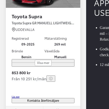
AP
US
Toyota Supra
Toyota Supra GR MANUELL LIGHTWEIGHT EVO / OMG LEV! MOM
Garant
UDDEVALLA
mil –
Registrerad
Mätarställning
Relax
09-2025
269 mil
Godkä
Bränsle
Växellåda
checkl
Bensin
Manuell
Från 599 900 kr
Visa mer
Nya Corolla Cross
12 må
HYBRID
853 800 kr
Från 10 251 kr/mån
Läs mer
Kontakta återförsäljare