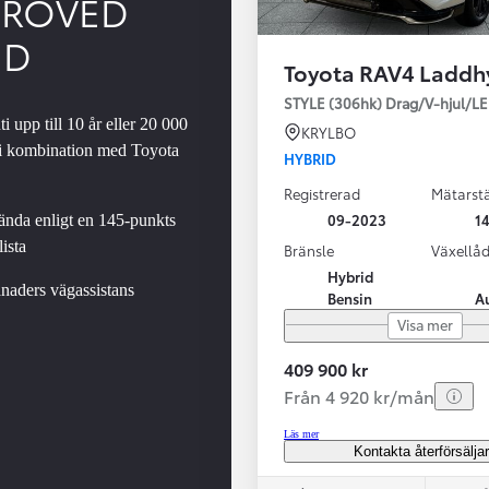
PROVED
ED
Toyota RAV4 Laddh
SBIL!
STYLE (306hk) Drag/V-hjul/L
i upp till 10 år eller 20 000
KRYLBO
 i kombination med Toyota
HYBRID
Registrerad
Mätarstä
Från 324 900 kr
09-2023
14
nda enligt en 145-punkts
Från 3 194 kr/mån
ista
Bränsle
Växellå
Hybrid
Toyota C-HR
naders vägassistans
Bensin
A
HYBRID & LADDHYBRID
Visa mer
409 900 kr
Från 4 920 kr/mån
Läs mer
Kontakta återförsälja