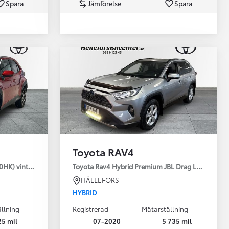
Spara
Jämförelse
Spara
Toyota Professio
När varje jobb r
Toyota RAV4
30HK) vinterhjul
Toyota Rav4 Hybrid Premium JBL Drag Led ramp V
HÄLLEFORS
HYBRID
llning
Registrerad
Mätarställning
25 mil
07-2020
5 735 mil