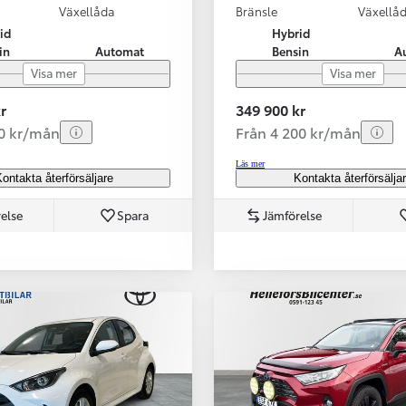
Växellåda
Bränsle
Växellå
id
Hybrid
in
Automat
Bensin
A
Visa mer
Visa mer
r
349 900 kr
70 kr/mån
Från 4 200 kr/mån
Läs mer
ontakta återförsäljare
Kontakta återförsälja
else
Spara
Jämförelse