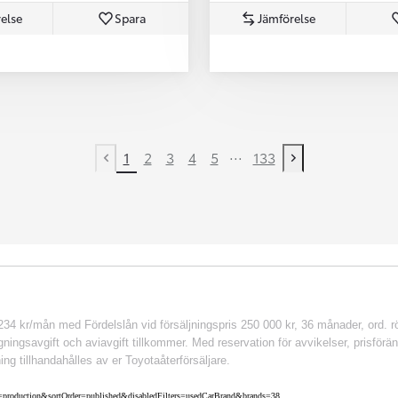
else
Spara
Jämförelse
...
1
2
3
4
5
133
Previous page
Next page
 kr/mån med Fördelslån vid försäljningspris 250 000 kr, 36 månader, ord. rör
ingsavgift och aviavgift tillkommer. Med reservation för avvikelser, prisföränd
ing tillhandahålles av er Toyotaåterförsäljare.
nv=production&sortOrder=published&disabledFilters=usedCarBrand&brands=38