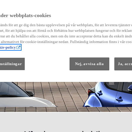
der webbplats-cookies
nds för att ge dig den bästa upplevelsen på vår webbplats, för att leverera tjänster
art, för att hjälpa oss att förstå och förbättra hur webbplatsen fungerar och för reklam
Från 569 900 kr
ar att du behåller alla cookies, men om du inte accepterar detta kan du enkelt än
Från 3 958 kr/mån
å alternativet för cookie-inställningar nedan. Fullständig information finns i vår coo
ie-policy
Yaris
HYBRID
nställningar
Nej, avvisa alla
Ja, acc