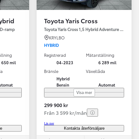
ybrid
Toyota Yaris Cross
ED-ramp
Toyota Yaris Cross 1,5 Hybrid Adventure Drag V-Hj
KRYLBO
HYBRID
llning
Registrerad
Mätarställning
Vi har Sveriges mest nöjda biläg
Nya elbil
 650 mil
04-2023
6 289 mil
Läs mer
Elbilar f
da
Bränsle
Växellåda
Hybrid
utomat
Bensin
Automat
Visa mer
299 900 kr
Från 3 599 kr/mån
Läs mer
re
Kontakta återförsäljare