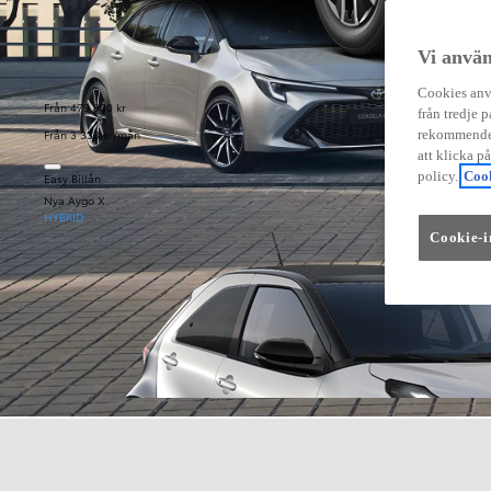
Vi använ
Cookies anvä
Från 479 900 kr
från tredje p
Från 3 333 kr/mån
rekommender
att klicka p
policy.
Cook
Easy Billån
Nya Aygo X
HYBRID
Cookie-i