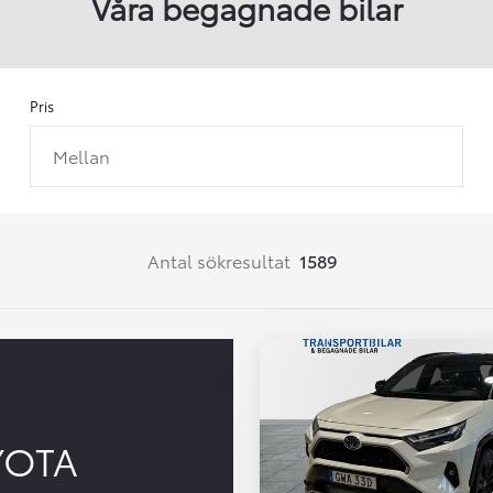
Våra begagnade bilar
Pris
Mellan
Från 257 900 kr
Från 2 535 kr/mån
Easy Billån
Corolla
Antal sökresultat
1589
HYBRID
YOTA