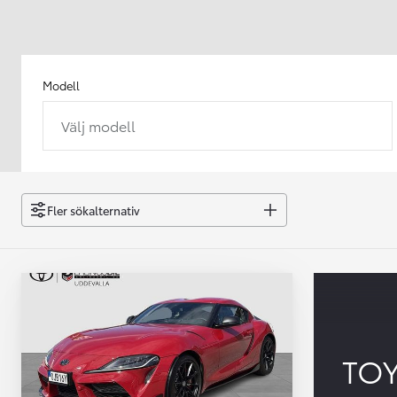
Modell
Välj modell
Från 238 900 kr
Från 2 349 kr/mån
Easy Billån
GR Yaris
Fler sökalternativ
BENSIN
TO