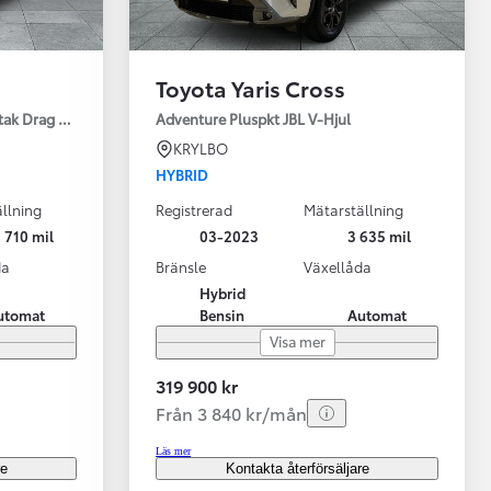
Toyota Yaris Cross
tak Drag Motorv Vhjul
Adventure Pluspkt JBL V-Hjul
KRYLBO
HYBRID
llning
Registrerad
Mätarställning
 710 mil
03-2023
3 635 mil
da
Bränsle
Växellåda
Hybrid
utomat
Bensin
Automat
Visa mer
319 900 kr
Från 3 840 kr/mån
Läs mer
re
Kontakta återförsäljare