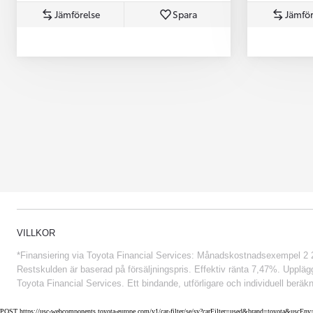
Jämförelse
Spara
Jämför
Från 852 900 kr
VILLKOR
*Finansiering via Toyota Financial Services: Månadskostnadsexempel 2 234
Restskulden är baserad på försäljningspris. Effektiv ränta 7,47%. Uppläggn
Toyota Financial Services. Ett bindande, utförligare och individuell beräkn
POST https://usc-webcomponents.toyota-europe.com/v1/car-filter/se/sv?carFilter=used&brand=toyota&uscE