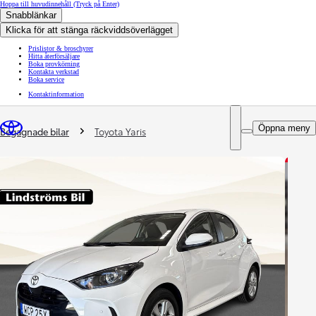
Hoppa till huvudinnehåll
(Tryck på Enter)
Snabblänkar
Klicka för att stänga räckviddsöverlägget
Prislistor & broschyrer
Hitta återförsäljare
Boka provkörning
Kontakta verkstad
Boka service
Kontaktinformation
You are here
:
Öppna meny
Begagnade bilar
Toyota Yaris