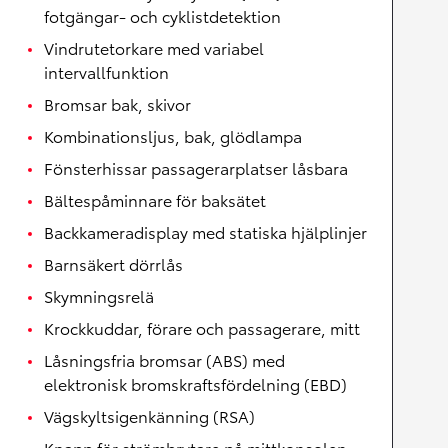
fotgängar- och cyklistdetektion
Vindrutetorkare med variabel
intervallfunktion
Bromsar bak, skivor
Kombinationsljus, bak, glödlampa
Fönsterhissar passagerarplatser låsbara
Bältespåminnare för baksätet
Backkameradisplay med statiska hjälplinjer
Barnsäkert dörrlås
Skymningsrelä
Krockkuddar, förare och passagerare, mitt
Låsningsfria bromsar (ABS) med
elektronisk bromskraftsfördelning (EBD)
Vägskyltsigenkänning (RSA)
Knapp för strömbrytare på mittkonsolen