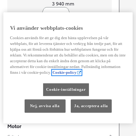
Length
3 940
mm
Vi använder webbplats-cookies
Cookies används för att ge dig den bästa upplevelsen på vår
webbplats, för att leverera tjänster och verktyg från tredje part, för att
Width
1 745
mm
hjälpa oss att förstå och förbättra hur webbplatsen fungerar och för
reklam. Vi rekommenderar att du behåller alla cookies, men om du inte
accepterar detta kan du enkelt ändra dem genom att klicka på
alternativet för cookie-inställningar nedan. Fullständig information
finns i vår cookie-policy.
Cookie-policy
Föbrukning
Förbrukning
3,9
l/100 km
Cookie-inställningar
Euro Class
EURO 6
Nej, avvisa alla
Ja, acceptera alla
Kombinerad Co2
87
g/km
Motor