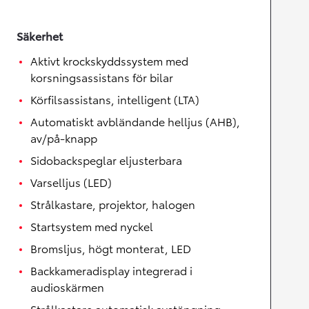
Säkerhet
Aktivt krockskyddssystem med
korsningsassistans för bilar
Körfilsassistans, intelligent (LTA)
Automatiskt avbländande helljus (AHB),
av/på-knapp
Sidobackspeglar eljusterbara
Varselljus (LED)
Strålkastare, projektor, halogen
Startsystem med nyckel
Bromsljus, högt monterat, LED
Backkameradisplay integrerad i
audioskärmen
Strålkastare automatisk avstängning