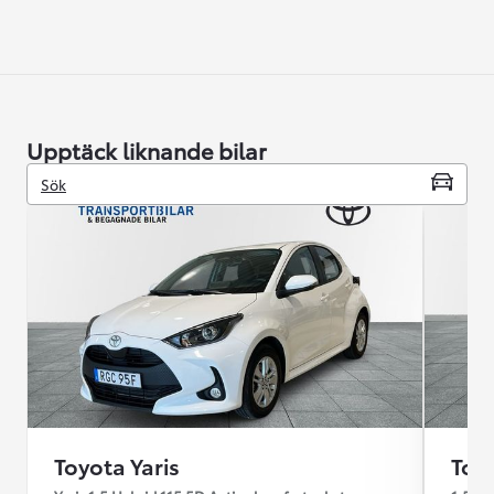
Upptäck liknande bilar
Sök
Toyota Yaris
Toyo