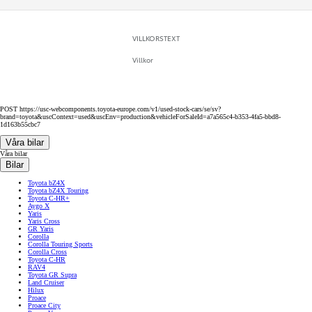
VILLKORSTEXT
Villkor
POST https://usc-webcomponents.toyota-europe.com/v1/used-stock-cars/se/sv?
brand=toyota&uscContext=used&uscEnv=production&vehicleForSaleId=a7a565c4-b353-4fa5-bbd8-
1d163b55cbc7
Våra bilar
Våra bilar
Bilar
Toyota bZ4X
Toyota bZ4X Touring
Toyota C-HR+
Aygo X
Yaris
Yaris Cross
GR Yaris
Corolla
Corolla Touring Sports
Corolla Cross
Toyota C-HR
RAV4
Toyota GR Supra
Land Cruiser
Hilux
Proace
Proace City