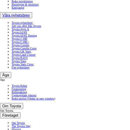
Boka provkörning
Broschyrer & prislistor
Kampanjer
Våra nyhetsbrev
Toyota nyhetsbrev
Allt om elbil från Toyota
Toyota Aygo X
Toyota bZ4X
Toyota bZ4X Touring
Toyota C-HR
Toyota C-HR+
Toyota Corolla
Toyota Corolla Cross
Toyota GR Yaris
Toyota Land Cruiser
Toyota RAV4
Toyota Yaris
Toyota Yaris Cross
Fler nyhetsbrev
Äga
Äga
Toyota Relax
Finansiering
Bilförsäkring
Uppkopplade tjänster
Boka service
(Opens in new window)
Om Toyota
Om Toyota
Företaget
Om Toyota
The Toyota Way
Historia