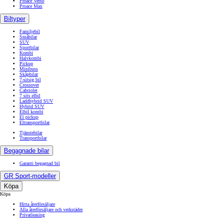
Proace Verso
Proace Max
Biltyper
Familjebil
Småbilar
SUV
Sportbilar
Kombi
Halvkombi
Pickup
Minibuss
Skåpbilar
7-sitsig bil
Crossover
Cabriolet
7 sits elbil
Laddhybrid SUV
Hybrid SUV
Elbil kombi
El pickup
Eltransportbilar
Tjänstebilar
Transportbilar
Begagnade bilar
Garanti begagnad bil
GR Sport-modeller
Köpa
Köpa
Hitta återförsäljare
Alla återförsäljare och verkstäder
Privatleasing