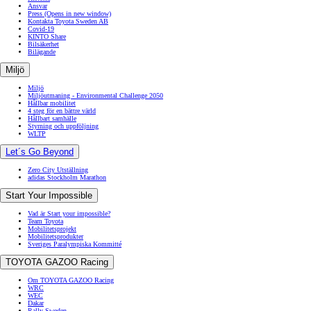
Ansvar
Press
(Opens in new window)
Kontakta Toyota Sweden AB
Covid-19
KINTO Share
Bilsäkerhet
Bilägande
Miljö
Miljö
Miljöutmaning - Environmental Challenge 2050
Hållbar mobilitet
4 steg för en bättre värld
Hållbart samhälle
Styrning och uppföljning
WLTP
Let´s Go Beyond
Zero City Utställning
adidas Stockholm Marathon
Start Your Impossible
Vad är Start your impossible?
Team Toyota
Mobilitetsprojekt
Mobilitetsprodukter
Sveriges Paralympiska Kommitté
TOYOTA GAZOO Racing
Om TOYOTA GAZOO Racing
WRC
WEC
Dakar
Rally Sweden