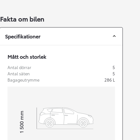
Fakta om bilen
Specifikationer
Mått och storlek
Antal dörrar
5
Antal säten
5
Bagageutrymme
286
L
mm
1 500
Height