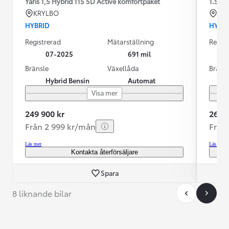
Yaris 1,5 Hybrid 115 5D Active komfortpaket
1.5
KRYLBO
KR
HYBRID
HYBR
Registrerad
Mätarställning
Regist
07-2025
691 mil
Bränsle
Växellåda
Bräns
Hybrid Bensin
Automat
Visa mer
249 900 kr
269 9
Från 2 999 kr/mån
Från
Läs mer
Läs mer
Kontakta återförsäljare
Spara
8 liknande bilar