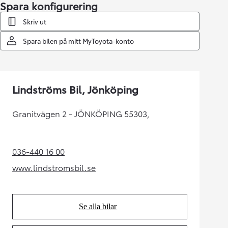
Spara konfigurering
Skriv ut
Spara bilen på mitt MyToyota-konto
Lindströms Bil, Jönköping
Granitvägen 2 - JÖNKÖPING 55303,
036-440 16 00
(Opens in new tab)
www.lindstromsbil.se
(Opens in new tab)
Se alla bilar
(Opens in new tab)